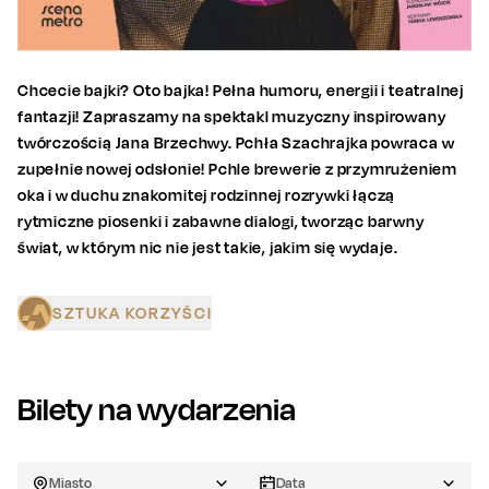
Chcecie bajki? Oto bajka! Pełna humoru, energii i teatralnej
fantazji! Zapraszamy na spektakl muzyczny inspirowany
twórczością Jana Brzechwy. Pchła Szachrajka powraca w
zupełnie nowej odsłonie! Pchle brewerie z przymrużeniem
oka i w duchu znakomitej rodzinnej rozrywki łączą
rytmiczne piosenki i zabawne dialogi, tworząc barwny
świat, w którym nic nie jest takie, jakim się wydaje.
SZTUKA KORZYŚCI
Bilety na wydarzenia
Miasto
Data