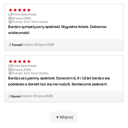
Pchła Szachrajka
19
lipca
2026
Poznań, Kino Teatr Apollo
Bardzo sympatyczny spektakl. Wygodne fotele. Dobranoc
widoczność.
Tomek
Dodano:
20
lipca
2026
Pchła Szachrajka
19
lipca
2026
Poznań, Kino Teatr Apollo
Bardzo przyjemny spektakl. Dzieciom 5, 9 i 12 lat bardzo się
podobało a dorośli też się nie nudzili. Serdecznie polecam
Karoo
Dodano:
20
lipca
2026
Więcej