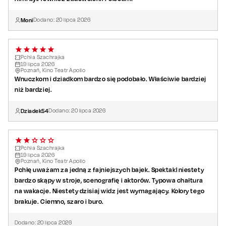
Scenariusz i reżyseria:
Dawid Chybalski
Moni
Dodano:
20
lipca
2026
Muzyka:
Maciej Pianka
Scenografia:
Jarosław Wójcik
Kostiumy:
Teresa Lewoszewska
Pchła Szachrajka
Coach wokalny:
Gabriela Kołtun
19
lipca
2026
Poznań, Kino Teatr Apollo
Reżyseria dźwięku:
Filip Perkowski
Wnuczkom i dziadkom bardzo się podobało. Właściwie bardziej
Produkcja:
Kamil Obara
niż bardziej.
Dziadek54
Dodano:
20
lipca
2026
Pchła Szachrajka
19
lipca
2026
Poznań, Kino Teatr Apollo
Pchłę uważam za jedną z fajniejszych bajek. Spektakl niestety
bardzo skąpy w stroje, scenografię i aktorów. Typowa chałtura
na wakacje. Niestety dzisiaj widz jest wymagający. Kolory tego
brakuje. Ciemno, szaro i buro.
Dodano:
20
lipca
2026