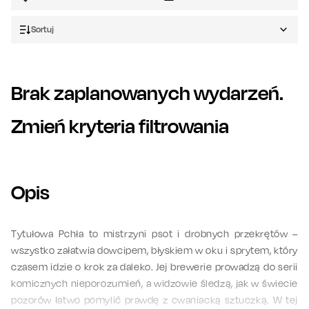
Sortuj
Brak zaplanowanych wydarzeń.
Zmień kryteria filtrowania
Opis
Tytułowa Pchła to mistrzyni psot i drobnych przekrętów –
wszystko załatwia dowcipem, błyskiem w oku i sprytem, który
czasem idzie o krok za daleko. Jej brewerie prowadzą do serii
komicznych nieporozumień, a widzowie śledzą, jak w świecie
pozorów łatwo pomylić prawdę z cwaniacką sztuczką. W tej