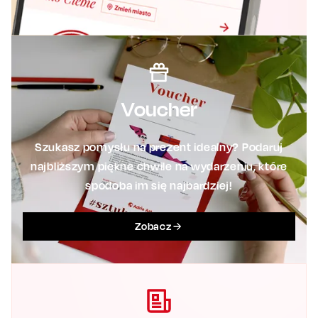
Voucher
Szukasz pomysłu na prezent idealny? Podaruj
najbliższym piękne chwile na wydarzeniu, które
spodoba im się najbardziej!
Zobacz