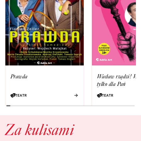
Prawda
Wacław rządzi! Wie
tylko dla Pań
TEATR
TEATR
Za kulisami