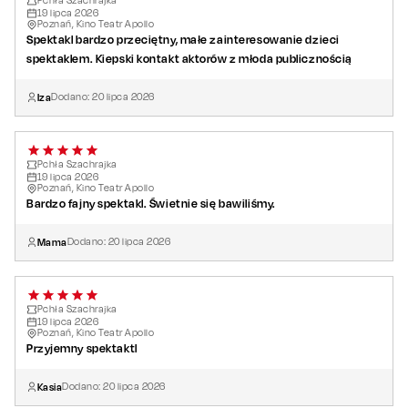
Pchła Szachrajka
19
lipca
2026
Poznań, Kino Teatr Apollo
Spektakl bardzo przeciętny, małe zainteresowanie dzieci
spektaklem. Kiepski kontakt aktorów z młoda publicznością
Iza
Dodano:
20
lipca
2026
Pchła Szachrajka
19
lipca
2026
Poznań, Kino Teatr Apollo
Bardzo fajny spektakl. Świetnie się bawiliśmy.
Mama
Dodano:
20
lipca
2026
Pchła Szachrajka
19
lipca
2026
Poznań, Kino Teatr Apollo
Przyjemny spektaktl
Kasia
Dodano:
20
lipca
2026