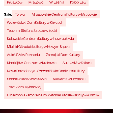
Pruszków
Mrągowo
Września
Kołobrzeg
Sale:
Torwar
Mrągowskie Centrum Kultury w Mrągowie
Wojewódzki Dom Kultury w Kielcach
Teatr im. Stefana Jaracza w Łodzi
Kujawskie Centrum Kultury w Inowrocławiu
Miejski Ośrodek Kultury w Nowym Sączu
Aula UAM w Poznaniu
Zamojski Dom Kultury
Kino Kijów. Centrum w Krakowie
Aula UAM w Kaliszu
Nowa Dekadencja - Szczecińskie Centrum Kultury
Scena Relax w Warszawie
Aula Artis w Poznaniu
Teatr Ziemi Rybnickiej
Filharmonia Kameralna im. Witolda Lutosławskiego w Łomży