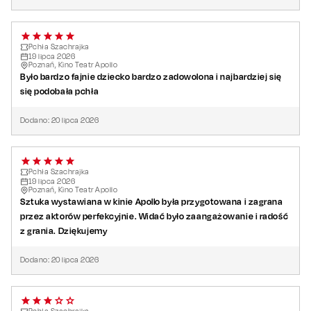
Pchła Szachrajka
19
lipca
2026
Poznań, Kino Teatr Apollo
Było bardzo fajnie dziecko bardzo zadowolona i najbardziej się
się podobała pchła
Dodano:
20
lipca
2026
Pchła Szachrajka
19
lipca
2026
Poznań, Kino Teatr Apollo
Sztuka wystawiana w kinie Apollo była przygotowana i zagrana
przez aktorów perfekcyjnie. Widać było zaangażowanie i radość
z grania. Dziękujemy
Dodano:
20
lipca
2026