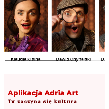
Klaudia Kleina
Dawid Chybalski
Łuk
Aplikacja Adria Art
Tu zaczyna się kultura