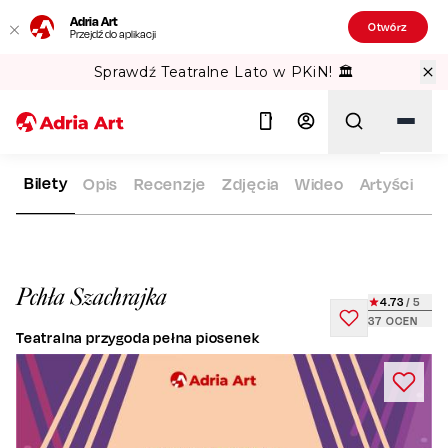
Adria Art
Otwórz
Przejdź do aplikacji
Sprawdź Teatralne Lato w PKiN! 🏛️
Bilety
Opis
Recenzje
Zdjęcia
Wideo
Artyści
ADRIA ART
REPERTUAR
PCHŁA SZACHRAJKA
Szukaj
Pchła Szachrajka
4.73
/ 5
37
OCEN
Teatralna przygoda pełna piosenek