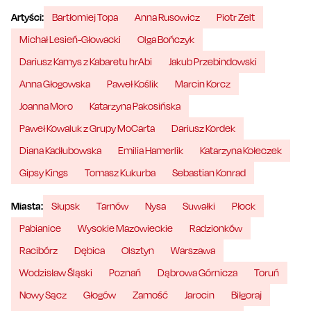
Artyści:
Bartłomiej Topa
Anna Rusowicz
Piotr Zelt
Michał Lesień-Głowacki
Olga Bończyk
Dariusz Kamys z Kabaretu hrAbi
Jakub Przebindowski
Anna Głogowska
Paweł Koślik
Marcin Korcz
Joanna Moro
Katarzyna Pakosińska
Paweł Kowaluk z Grupy MoCarta
Dariusz Kordek
Diana Kadłubowska
Emilia Hamerlik
Katarzyna Kołeczek
Gipsy Kings
Tomasz Kukurba
Sebastian Konrad
Miasta:
Słupsk
Tarnów
Nysa
Suwałki
Płock
Pabianice
Wysokie Mazowieckie
Radzionków
Racibórz
Dębica
Olsztyn
Warszawa
Wodzisław Śląski
Poznań
Dąbrowa Górnicza
Toruń
Nowy Sącz
Głogów
Zamość
Jarocin
Biłgoraj