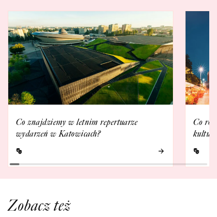
Co znajdziemy w letnim repertuarze
Co rob
wydarzeń w Katowicach?
kultur
Zobacz też