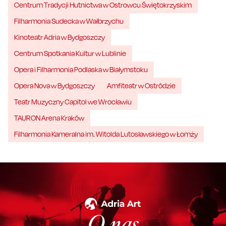
Centrum Tradycji Hutnictwa w Ostrowcu Świętokrzyskim
Filharmonia Sudecka w Wałbrzychu
Kinoteatr Adria w Bydgoszczy
Centrum Spotkania Kultur w Lublinie
Opera i Filharmonia Podlaska w Białymstoku
Opera Nova w Bydgoszczy
Amfiteatr w Ostródzie
Teatr Muzyczny Capitol we Wrocławiu
TAURON Arena Kraków
Filharmonia Kameralna im. Witolda Lutosławskiego w Łomży
O nas