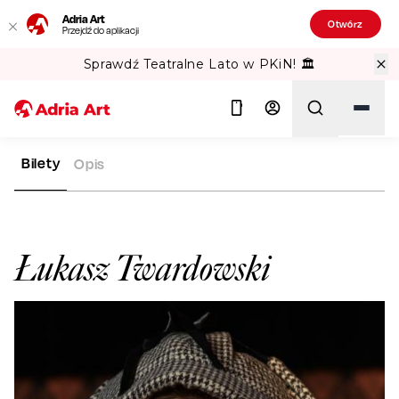
Adria Art
Otwórz
Przejdź do aplikacji
Sprawdź Teatralne Lato w PKiN! 🏛️
Bilety
Opis
ADRIA ART
ARTYŚCI
ŁUKASZ TWARDOWSKI
Szukaj
Łukasz Twardowski