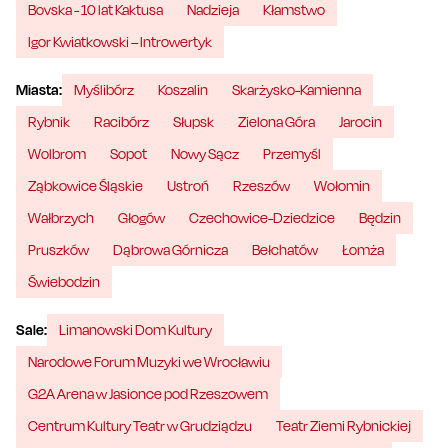
Bovska - 10 lat Kaktusa
Nadzieja
Kłamstwo
Igor Kwiatkowski – Introwertyk
Miasta:
Myślibórz
Koszalin
Skarżysko-Kamienna
Rybnik
Racibórz
Słupsk
Zielona Góra
Jarocin
Wolbrom
Sopot
Nowy Sącz
Przemyśl
Ząbkowice Śląskie
Ustroń
Rzeszów
Wołomin
Wałbrzych
Głogów
Czechowice-Dziedzice
Będzin
Pruszków
Dąbrowa Górnicza
Bełchatów
Łomża
Świebodzin
Sale:
Limanowski Dom Kultury
Narodowe Forum Muzyki we Wrocławiu
G2A Arena w Jasionce pod Rzeszowem
Centrum Kultury Teatr w Grudziądzu
Teatr Ziemi Rybnickiej