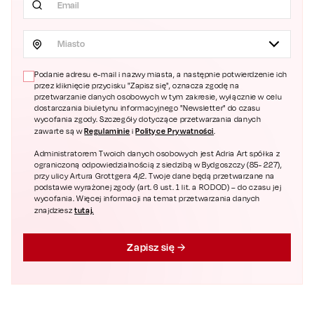
Miasto
Podanie adresu e-mail i nazwy miasta, a następnie potwierdzenie ich
przez kliknięcie przycisku "Zapisz się", oznacza zgodę na
przetwarzanie danych osobowych w tym zakresie, wyłącznie w celu
dostarczania biuletynu informacyjnego "Newsletter" do czasu
wycofania zgody. Szczegóły dotyczące przetwarzania danych
Regulaminie
Polityce Prywatności
zawarte są w
i
.
Administratorem Twoich danych osobowych jest Adria Art spółka z
ograniczoną odpowiedzialnością z siedzibą w Bydgoszczy (85- 227),
przy ulicy Artura Grottgera 4/2. Twoje dane będą przetwarzane na
podstawie wyrażonej zgody (art. 6 ust. 1 lit. a RODOD) – do czasu jej
wycofania. Więcej informacji na temat przetwarzania danych
tutaj.
znajdziesz
Zapisz się