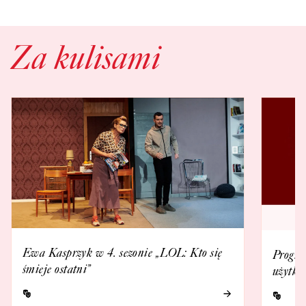
Za kulisami
Ewa Kasprzyk w 4. sezonie „LOL: Kto się
Progra
śmieje ostatni”
użytko