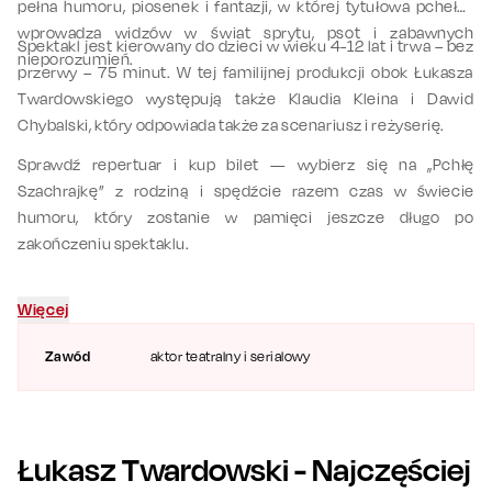
pełna humoru, piosenek i fantazji, w której tytułowa pchełka
wprowadza widzów w świat sprytu, psot i zabawnych
Spektakl jest kierowany do dzieci w wieku 4-12 lat i trwa – bez
nieporozumień.
przerwy – 75 minut. W tej familijnej produkcji obok Łukasza
Twardowskiego występują także Klaudia Kleina i Dawid
Chybalski, który odpowiada także za scenariusz i reżyserię.
Sprawdź repertuar i kup bilet — wybierz się na „Pchłę
Szachrajkę” z rodziną i spędźcie razem czas w świecie
humoru, który zostanie w pamięci jeszcze długo po
zakończeniu spektaklu.
Więcej
Zawód
aktor teatralny i serialowy
Łukasz Twardowski
- Najczęściej