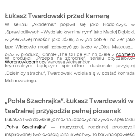
Łukasz Twardowski przed kamerą
W serialu „Akademik” pojawił się jako Fiodorczyk, w
„Sprawiedliwych – Wydziale kryminalnym” jako Maciej Dębicki,
w „Pierwszej miłości” jako Józek, a w „Na dobre i na złe” jako
Igor. Widzowie mogli zobaczyć go także w „Ojcu Mateuszu”
oraz w produkcji Canal+ „The Office PL” na czele z
Adamem
W produkcji „Przepis na zbrodnię”, serialu obyczajowo-
Woronowiczem
czy Vanessą Aleksander.
kryminalnym będącym spin-offem doskonale przyjętej
„Dzielnicy strachu”, Twardowski wciela się w postać Konrada
Malinowskiego.
„Pchła Szachrajka”. Łukasz Twardowski w
teatralnej przygodzie pełnej piosenek
Łukasza Twardowskiego można zobaczyć na żywo w spektaklu
„
Pchła Szachrajka
” — muzycznej, rodzinnej propozycji
inspirowanej twórczością Jana Brzechwy. To barwna opowieść