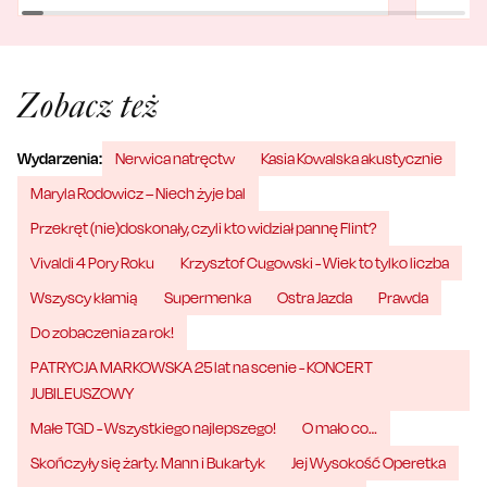
Zobacz też
Wydarzenia:
Nerwica natręctw
Kasia Kowalska akustycznie
Maryla Rodowicz – Niech żyje bal
Przekręt (nie)doskonały, czyli kto widział pannę Flint?
Vivaldi 4 Pory Roku
Krzysztof Cugowski - Wiek to tylko liczba
Wszyscy kłamią
Supermenka
Ostra Jazda
Prawda
Do zobaczenia za rok!
PATRYCJA MARKOWSKA 25 lat na scenie - KONCERT
JUBILEUSZOWY
Małe TGD - Wszystkiego najlepszego!
O mało co…
Skończyły się żarty. Mann i Bukartyk
Jej Wysokość Operetka