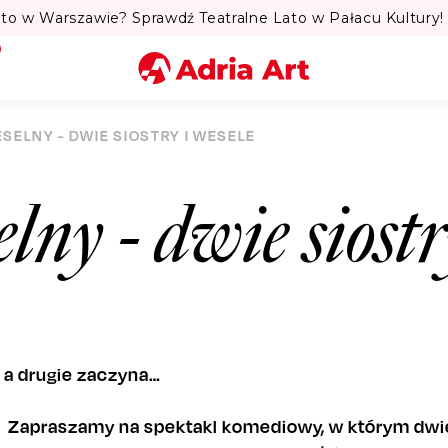
to w Warszawie? Sprawdź Teatralne Lato w Pałacu Kultury! 
Miasto
SELNY - DWIE SIOSTRY I WESELE
Kategoria
ny - dwie siostr
Szukaj
 a drugie zaczyna…
Zapraszamy na spektakl komediowy, w którym dwie