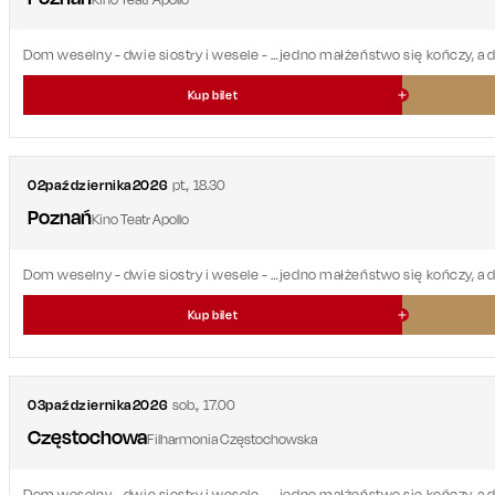
Dom weselny - dwie siostry i wesele
- …jedno małżeństwo się kończy, a 
Kup bilet
02
października
2026
pt.
,
18.30
Poznań
Kino Teatr Apollo
Dom weselny - dwie siostry i wesele
- …jedno małżeństwo się kończy, a 
Kup bilet
03
października
2026
sob.
,
17.00
Częstochowa
Filharmonia Częstochowska
Dom weselny - dwie siostry i wesele
- …jedno małżeństwo się kończy, a 