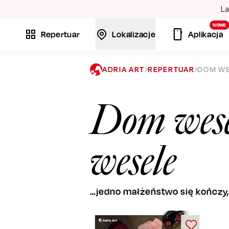
La
NOWE
Repertuar
Lokalizacje
Aplikacja
ADRIA ART
REPERTUAR
DOM WE
Dom wesel
wesele
…jedno małżeństwo się kończy,