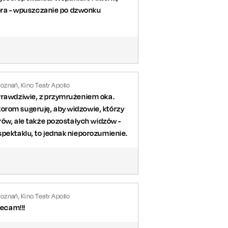
atora - wpuszczanie po dzwonku
oznań, Kino Teatr Apollo
 Prawdziwie, z przymrużeniem oka.
orom sugeruję, aby widzowie, którzy
orów, ale także pozostałych widzów -
spektaklu, to jednak nieporozumienie.
oznań, Kino Teatr Apollo
lecam!!!