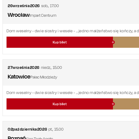
26
września
2026
sob.
,
17.00
Wrocław
Impart Centrum
Dom weselny - dwie siostry i wesele
- …jedno małżeństwo się kończy, a 
Kup bilet
27
września
2026
niedz.
,
15.00
Katowice
Pałac Młodzieży
Dom weselny - dwie siostry i wesele
- …jedno małżeństwo się kończy, a 
Kup bilet
02
października
2026
pt.
,
15.00
Poznań
Kino Teatr Apollo