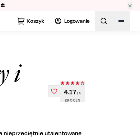
🏛️
Koszyk
Logowanie
y i
4.17
/ 5
29
OCEN
 nieprzeciętnie utalentowane