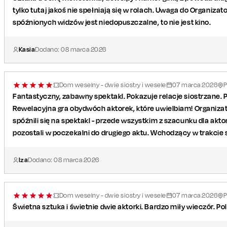
tylko tutaj jakoś nie spełniają się w rolach. Uwaga do Organiz
spóźnionych widzów jest niedopuszczalne, to nie jest kino.
Kasia
Dodano:
08
marca
2026
Dom weselny - dwie siostry i wesele
07
marca
2026
P
Fantastyczny, zabawny spektakl. Pokazuje relacje siostrzane.
Rewelacyjna gra obydwóch aktorek, które uwielbiam! Organizat
spóźnili się na spektakl - przede wszystkim z szacunku dla akt
pozostali w poczekalni do drugiego aktu. Wchodzący w trakcie 
Iza
Dodano:
08
marca
2026
Dom weselny - dwie siostry i wesele
07
marca
2026
P
Świetna sztuka i świetnie dwie aktorki. Bardzo miły wieczór. Po