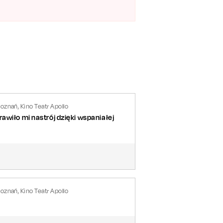
iędzyludzkich
ny sposób.
ły wystawiane w ponad 40 krajach. Jest
udy Garland,
niejedno zaskoczenie i dużo dobrej
oznań, Kino Teatr Apollo
awiło mi nastrój dzięki wspaniałej
oznań, Kino Teatr Apollo