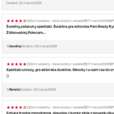
Reżyseria:
Robert Gliński
Dodano:
10
marca
2026
Przekład:
Elżbieta Woźniak
Scenografia:
Barbara Guzik
Premiera:
wrzesień 2025, Teatr STU w Krakowie
Dom weselny - dwie siostry i wesele
07
marca
2026
P
Świetny,zabawny spektakl. Świetna gra aktorska Pani Beaty Ryb
Żółkowskiej.Polecam...
Karolina
Dodano:
09
marca
2026
Dom weselny - dwie siostry i wesele
07
marca
2026
P
Spektakl uroczy, gra aktorska świetna. Wesoły i w sam raz do 
:)
Renata
Dodano:
09
marca
2026
Dom weselny - dwie siostry i wesele
07
marca
2026
P
Sztuka trochę monotonna, dowcipy i humor ginią z powodu dług