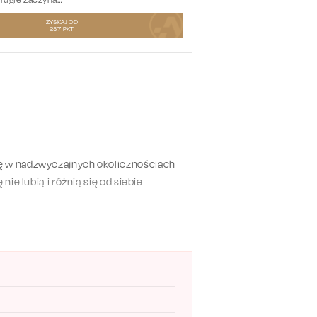
ZYSKAJ OD
237
PKT
ię w nadzwyczajnych okolicznościach
ie lubią i różnią się od siebie
aniami wobec losu (Joanna Żółkowska), z
cja wielu zabawnych dialogów i
enionego dramaturga, znanego ze swojego