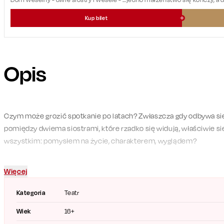
Kup bilet
Opis
Czym może grozić spotkanie po latach? Zwłaszcza gdy odbywa s
pomiędzy dwiema siostrami, które rzadko się widują, właściwie się n
wszystkim: pomysłem na życie, charakterem, wyglądem?
Spotkanie kolorowego ptaka bez tajemnic, za to z dużymi oczekiw
Więcej
szarą myszką z bogactwem sekretów (Beata Rybotycka) to gwaran
nieoczekiwanych zwrotów akcji.
Kategoria
Teatr
Wiek
16+
Spektakl „Dom weselny” oparty jest na sztuce Petera Quiltera, c