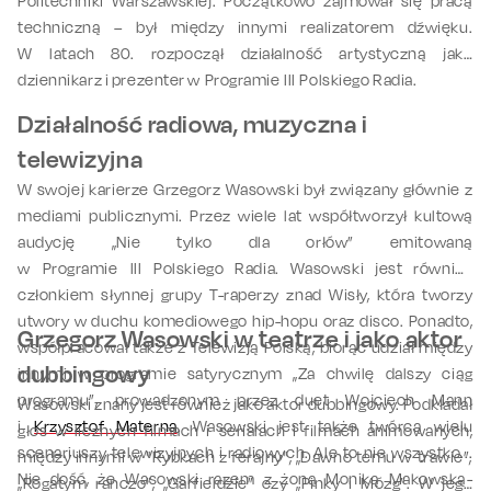
Politechniki Warszawskiej. Początkowo zajmował się pracą
techniczną – był między innymi realizatorem dźwięku.
W latach 80. rozpoczął działalność artystyczną jako
dziennikarz i prezenter w Programie III Polskiego Radia.
Działalność radiowa, muzyczna i
telewizyjna
W swojej karierze Grzegorz Wasowski był związany głównie z
mediami publicznymi. Przez wiele lat współtworzył kultową
audycję „Nie tylko dla orłów” emitowaną
w Programie III Polskiego Radia. Wasowski jest również
członkiem słynnej grupy T-raperzy znad Wisły, która tworzy
utwory w duchu komediowego hip-hopu oraz disco. Ponadto,
Grzegorz Wasowski w teatrze i jako aktor
współpracował także z Telewizją Polską, biorąc udział między
dubbingowy
innymi w programie satyrycznym „Za chwilę dalszy ciąg
programu”, prowadzonym przez duet Wojciech Mann
Wasowski znany jest również jako aktor dubbingowy. Podkładał
i
Krzysztof Materna
. Wasowski jest także twórcą wielu
głos w licznych filmach i serialach i filmach animowanych,
scenariuszy telewizyjnych i radiowych. Ale to nie wszystko...
między innymi w "Rybkach z ferajny", „Dawno temu w trawie”,
Nie dość, że Wasowski razem z żoną Moniką Makowską-
„Rogatym ranczo”, „Garfieldzie” czy „Pinky i Mózg”. W jego