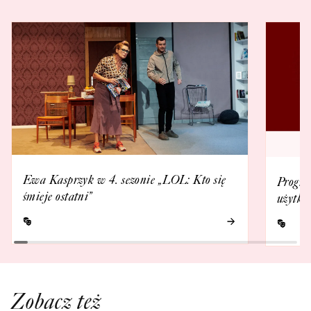
Ewa Kasprzyk w 4. sezonie „LOL: Kto się
Progra
śmieje ostatni”
użytko
Zobacz też