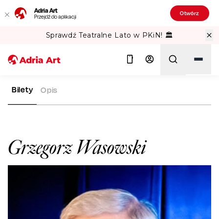
Adria Art
Otwórz
Przejdź do aplikacji
Sprawdź Teatralne Lato w PKiN! 🏛️
Bilety
Opis
ADRIA ART
ARTYŚCI
GRZEGORZ WASOWSKI
Szukaj
Grzegorz Wasowski