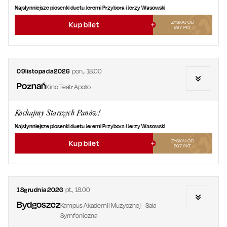
Najsłynniejsze piosenki duetu Jeremi Przybora i Jerzy Wasowski
ZYSKAJ OD
Kup bilet
297
PKT
09
listopada
2026
pon.
,
18.00
Poznań
Kino Teatr Apollo
Kochajmy Starszych Panów!
Najsłynniejsze piosenki duetu Jeremi Przybora i Jerzy Wasowski
ZYSKAJ OD
Kup bilet
507
PKT
18
grudnia
2026
pt.
,
18.00
Bydgoszcz
Kampus Akademii Muzycznej - Sala
Symfoniczna