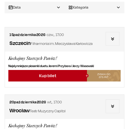
Data
Kategoria
15
października
2026
czw.
,
17.00
Szczecin
Filharmonia im. Mieczysława Karłowicza
Kochajmy Starszych Panów!
Najsłynniejsze piosenki duetu Jeremi Przybora i Jerzy Wasowski
ZYSKAJ OD
Kup bilet
375
PKT
20
października
2026
wt.
,
17.00
Wrocław
Teatr Muzyczny Capitol
Kochajmy Starszych Panów!