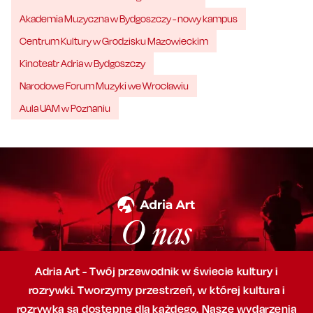
Akademia Muzyczna w Bydgoszczy - nowy kampus
Centrum Kultury w Grodzisku Mazowieckim
Kinoteatr Adria w Bydgoszczy
Narodowe Forum Muzyki we Wrocławiu
Aula UAM w Poznaniu
O nas
Adria Art - Twój przewodnik w świecie kultury i
rozrywki. Tworzymy przestrzeń,
w której
kultura i
rozrywka są dostępne dla każdego. Nasze wydarzenia