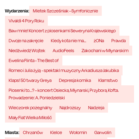
Wydarzenia:
Mietek Szcześniak - Symfonicznie
Vivaldi 4 Pory Roku
Baw mnie! Koncert z piosenkami Seweryna Krajewskiego
Dwoje na zakręcie
Kiedy kota nie ma…
żONa
Prawda
Niedźwiedź Wojtek
AudioFeels
Zakochani w Młynarskim
Ewelina Flinta - The Best of
Romeo i Julia żyją - spektakl muzyczny Arkadiusza Jakubika
Klaps! 50 twarzy Greya
Depresja komika
Kłamstwo
Piosenki to...? – koncert Osiecka, Młynarski, Przybora, Kofta.
Prowadzenie: A. Poniedzielski
Wieczorek pożegnalny
Najdroższy
Nadzieja
Mały Fiat Wielka Miłość
Miasta:
Chrzanów
Kielce
Wołomin
Garwolin