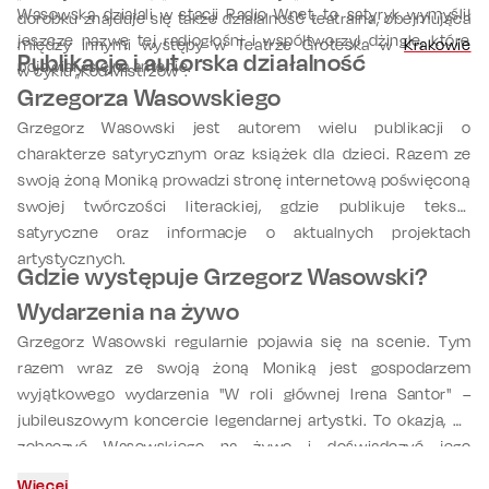
Wasowską działali w stacji Radio Wnet, to satyryk wymyślił
dorobku znajduje się także działalność teatralna, obejmująca
jeszcze nazwę tej radiogłośni i współtworzył dżingle, które
między innymi występy w Teatrze Groteska w
Krakowie
Publikacje i autorska działalność
pojawiały się na antenie.
w cyklu „Kod Mistrzów”.
Grzegorza Wasowskiego
Grzegorz Wasowski jest autorem wielu publikacji o
charakterze satyrycznym oraz książek dla dzieci. Razem ze
swoją żoną Moniką prowadzi stronę internetową poświęconą
swojej twórczości literackiej, gdzie publikuje teksty
satyryczne oraz informacje o aktualnych projektach
artystycznych.
Gdzie występuje Grzegorz Wasowski?
Wydarzenia na żywo
Grzegorz Wasowski regularnie pojawia się na scenie. Tym
razem wraz ze swoją żoną Moniką jest gospodarzem
wyjątkowego wydarzenia "W roli głównej Irena Santor" –
jubileuszowym koncercie legendarnej artystki. To okazja, by
zobaczyć Wasowskiego na żywo i doświadczyć jego
charakterystycznego poczucia humoru oraz inteligentnej
Więcej