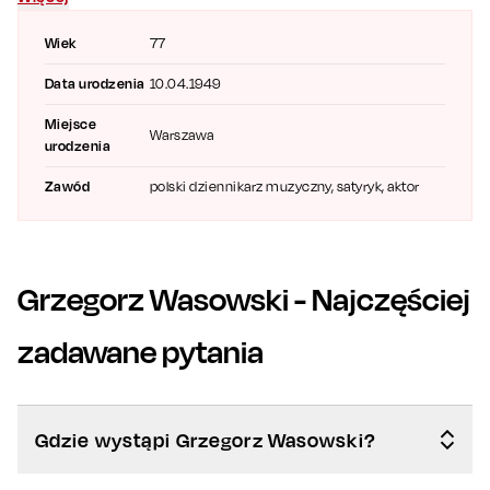
satyry. Sprawdź repertuar i
kup bilety
. Takie wydarzenia nie
zdarzają się często – serdecznie zapraszamy!
Wiek
77
Data urodzenia
10.04.1949
Miejsce
Warszawa
urodzenia
Zawód
polski dziennikarz muzyczny, satyryk, aktor
Grzegorz Wasowski
- Najczęściej
zadawane pytania
Gdzie wystąpi Grzegorz Wasowski?