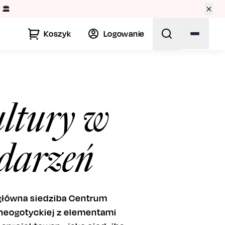
🏛️
Koszyk
Logowanie
ltury w
ydarzeń
 główna siedziba Centrum
neogotyckiej z elementami