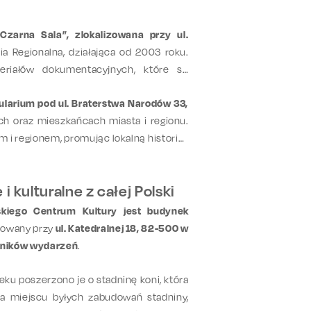
zarna Sala”, zlokalizowana przy ul.
ia Regionalna, działająca od 2003 roku.
eriałów dokumentacyjnych, które są
larium pod ul. Braterstwa Narodów 33,
ach oraz mieszkańcach miasta i regionu.
i regionem, promując lokalną historię i
 kulturalne z całej Polski
kiego Centrum Kultury jest budynek
lizowany przy
ul. Katedralnej 18, 82-500 w
stników wydarzeń
.
eku poszerzono je o stadninę koni, która
na miejscu byłych zabudowań stadniny,