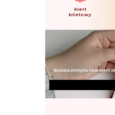
Alert
biletowy
Szukasz pomysłu na prezent ide