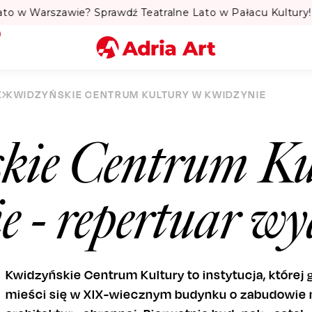
to w Warszawie? Sprawdź Teatralne Lato w Pałacu Kultury! 
Miasto
E
KWIDZYŃSKIE CENTRUM KULTURY W KWIDZYNIE
Kategoria
kie Centrum Ku
Szukaj
e
- repertuar w
Kwidzyńskie Centrum Kultury to instytucja, której
mieści się w XIX-wiecznym budynku o zabudowie 