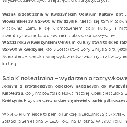
Stryszek, gdzie odbywają się zajęcia grup artystycznych.
Ważną przestrzenią w Kwidzyńskim Centrum Kultury jest „C
Słowiańskiej 13, 82-500 w Kwidzynie
. Mieści się tam Pracown
Pracownia zajmuje się gromadzeniem dóbr kultury i mat
inwentaryzowane, katalogowane i naukowo opracowywane.
W 2011 roku w Kwidzyńskim Centrum Kultury otwarto sklep Tabu
82-500 w Kwidzynie
, który został stworzony z myślą o turyst
Sklep oferuje szeroką gamę wydawnictw związanych z Kwidzynem 
kulturę.
Sala Kinoteatralna – wydarzenia rozrywkowe i
Jednym z istotniejszych obiektów należących do Kwidzyńs
Kinoteatru
, który ma bogatą i ciekawą historię. Obiekt jest zloka
Kwidzynie
. Przy obiekcie znajduje się
niewielki parking dla ucze
W XVI wieku miejsce to pełniło funkcję przedzamcza, a w XVIII wi
została przeniesiona w 1910 roku na Miłosną. W 1930 roku, 