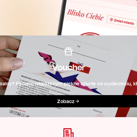
Voucher
alny? Podaruj najbliższym piękne chwile na wydarzeniu, kt
Zobacz