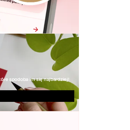
óre spodoba im się najbardziej!