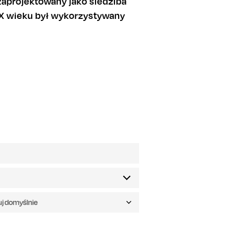
zaprojektowany jako siedziba
 XX wieku był wykorzystywany
uj domyślnie