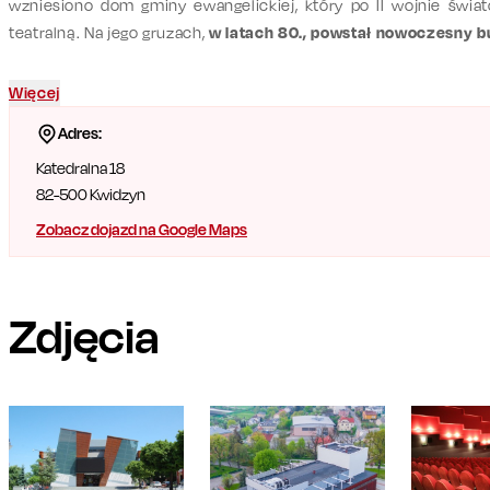
wzniesiono dom gminy ewangelickiej, który po II wojnie świat
teatralną. Na jego gruzach,
w latach 80., powstał nowoczesny b
teatr.
Projekt gmachu opracował architekt Michał Jabłoński, nad
teatralna jest klimatyzowana i mieści 374 osoby
, a nowoczesne 
Więcej
dźwięku, co czyni ją idealnym miejscem na organizację różnoro
Adres:
Sali jest jeszcze do dyspozycji 50 miejsc).
To tutaj odbywają się
Katedralna 18
Tańca „Powiśle”.
82-500
Kwidzyn
Zobacz dojazd na Google Maps
Zdjęcia