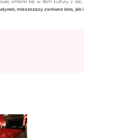
owej zmienił się w dom kultury z salą
udynek, mieszczący zarówno kino, jak i
ając mu nowoczesny design.
Sala kinowo-
nagłośnienie zapewnia doskonały odbiór
dnych wydarzeń artystycznych (w Czarnej
 między innymi zajęcia Zespołu Pieśni i