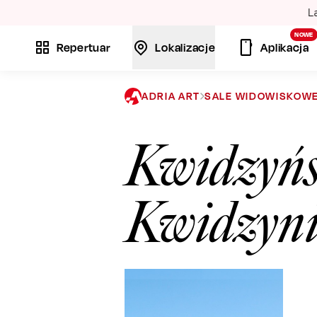
La
NOWE
Repertuar
Lokalizacje
Aplikacja
ADRIA ART
SALE WIDOWISKOW
Kwidzyńs
Kwidzyni