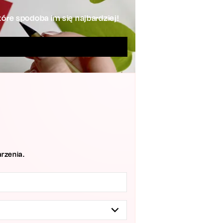
óre spodoba im się najbardziej!
rzenia.