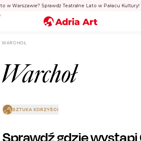
to w Warszawie? Sprawdź Teatralne Lato w Pałacu Kultury! 
Miasto
 WARCHOŁ
Kategoria
 Warchoł
Szukaj
SZTUKA KORZYŚCI
Sprawdź gdzie wystąpi