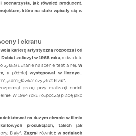
i scenarzysta, jak również producent.
rojektom, które na stałe wpisały się w
sceny i ekranu
swoją karierę artystyczną rozpoczął od
.
Debiut zaliczył w 1968 roku
, a dwa lata
o zyskał uznanie na scenie teatralnej.
W
yn
, a później
występował w licznych
em”, „Łamigłówka” czy „Brat Elvis”.
rozpoczął pracę przy realizacji seriali
zielnie. W 1994 roku rozpoczął pracę jako
adebiutował na dużym ekranie w filmie
ultowych produkcjach, takich jak
ory. Biały”.
Zagrał
również
w serialach