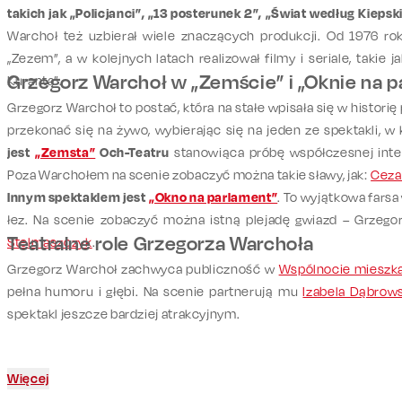
takich jak „Policjanci”, „13 posterunek 2”, „Świat według Kieps
Warchoł też uzbierał wiele znaczących produkcji. Od 1976 rok
„Zezem”, a w kolejnych latach realizował filmy i seriale, takie 
Grzegorz Warchoł w „Zemście” i „Oknie na p
Kuranta”.
Grzegorz Warchoł to postać, która na stałe wpisała się w historię 
przekonać się na żywo, wybierając się na jeden ze spektakli, w
jest
„Zemsta”
Och-Teatru
stanowiąca próbę współczesnej interp
Poza Warchołem na scenie zobaczyć można takie sławy, jak:
Ceza
Innym spektaklem jest
„Okno na parlament”
. To wyjątkowa farsa
łez. Na scenie zobaczyć można istną plejadę gwiazd – Grzego
Teatralne role Grzegorza Warchoła
Stelmaszczyk
.
Grzegorz Warchoł zachwyca publiczność w
Wspólnocie mieszk
pełna humoru i głębi. Na scenie partnerują mu
Izabela Dąbrow
spektakl jeszcze bardziej atrakcyjnym.
Więcej