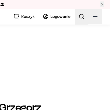
🏛️
Koszyk
Logowanie
Grzegorz