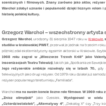
scenicznych i filmowych. Znany zarówno jako aktor, reżyser 
Warchoł zdobył uznanie i popularność dzięki licznym rolom i p
historię polskiej kultury.
Grzegorz Warchoł – wszechstronny artysta 
Grzegorz Warchoł
, urodzony 31 sierpnia 1947 roku w
Krakowie
,
studiów w krakowskiej PWST
, przerwał je jednak na trzecim roku
później zdał eksternistyczny egzamin aktorski w Krakowie. Szybk
1968 roku zagrał w „Wieczorze Trzech Króli” jako Valent
inscenizacjach Teatru Telewizji
, takich jak „Spotkania ze Szwejki
Jego reżyserskie ambicje rozwinęły się w latach 70.
, gdy 
telewizyjnych jako drugi reżyser. Od 1979 roku działał już samod
reżyser popularnego teleturnieju „Familiada”.
Warchoł
ma na swoim koncie liczne role filmowe
.
W 1969 roku z
„Znicz olimpijski”
jako Czesiek.
Występował w wielu k
„Czterdziestolatek”, „Alternatywy 4”
, „Dekalog X” czy „Trzy kol