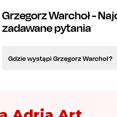
Grzegorz Warchoł
- Naj
zadawane pytania
Gdzie wystąpi Grzegorz Warchoł?
a Adria Art