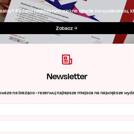
alny? Podaruj najbliższym piękne chwile na wydarzeniu, kt
Zobacz
Newsletter
awsze na bieżąco - rezerwuj najlepsze miejsca na największe wyda