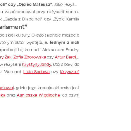
kich” czy „Ojciec Mateusz”
. Jako reżyser,
u współpracował przy reżyserii serialu
jak „Gazda z Diabelnej” czy „Życie Kamila
arlament”
polskiej kultury. O jego talencie możecie
 którym aktor występuje.
Jednym z nich
retacji tej komedii Aleksandra Fredry.
ry Żak
,
Zofia Zborowska
czy
Artur Barciś
.
 w reżyserii
Krystyny Jandy
, która bawi do
rz Warchoł,
Lidia Sadowa
czy
Krzysztof
aniowej
, gdzie jego kreacja aktorska jest
ska
oraz
Agnieszka Więdłocha
, co czyni