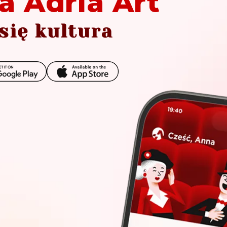
a Adria Art
się kultura