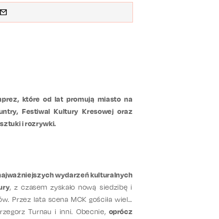
prez, które od lat promują miasto na
untry, Festiwal Kultury Kresowej oraz
ztuki i rozrywki.
 najważniejszych wydarzeń kulturalnych
ury
, z czasem zyskało nową siedzibę i
w. Przez lata scena MCK gościła wielu
rzegorz Turnau i inni. Obecnie,
oprócz