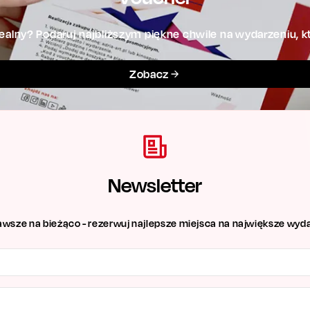
alny? Podaruj najbliższym piękne chwile na wydarzeniu, kt
Zobacz
Newsletter
awsze na bieżąco - rezerwuj najlepsze miejsca na największe wyda