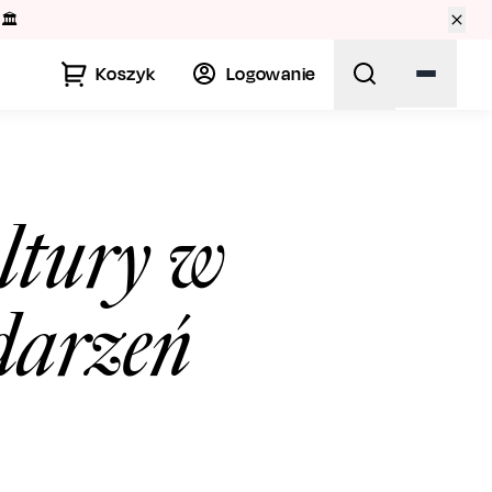
🏛️
Koszyk
Logowanie
ltury w
darzeń