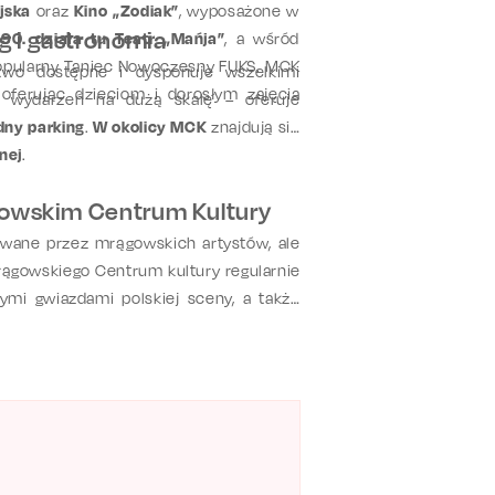
jska
oraz
Kino „Zodiak”
, wyposażone w
g i gastronomia
 90. działa tu Teatr „Mańja”
, a wśród
popularny Taniec Nowoczesny FUKS. MCK
atwo dostępne i dysponuje wszelkimi
oferując dzieciom i dorosłym zajęcia
ji wydarzeń na dużą skalę – oferuje
ny parking
.
W okolicy MCK
znajdują się
nej
.
gowskim Centrum Kultury
owane przez mrągowskich artystów, ale
Mrągowskiego Centrum kultury regularnie
ymi gwiazdami polskiej sceny, a także