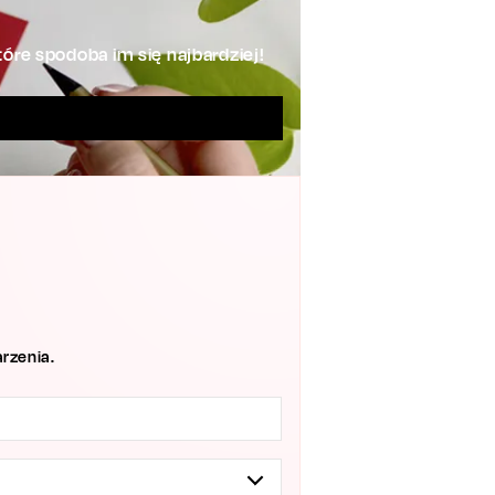
óre spodoba im się najbardziej!
rzenia.