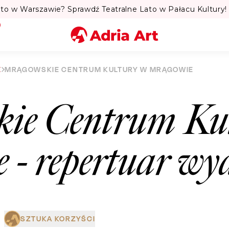
to w Warszawie? Sprawdź Teatralne Lato w Pałacu Kultury! 
Miasto
E
MRĄGOWSKIE CENTRUM KULTURY W MRĄGOWIE
Kategoria
ie Centrum Ku
Szukaj
e
- repertuar wy
SZTUKA KORZYŚCI