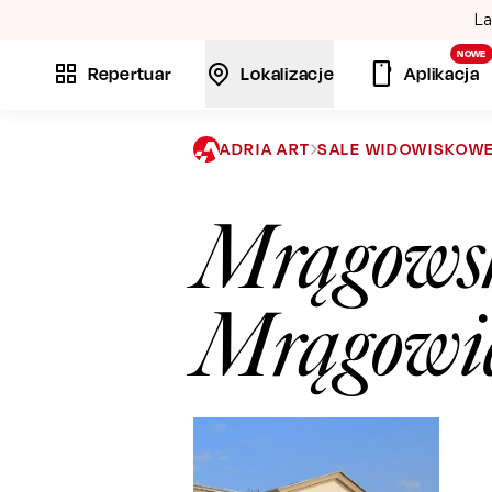
La
NOWE
Repertuar
Lokalizacje
Aplikacja
ADRIA ART
SALE WIDOWISKOW
Mrągowsk
Mrągowi