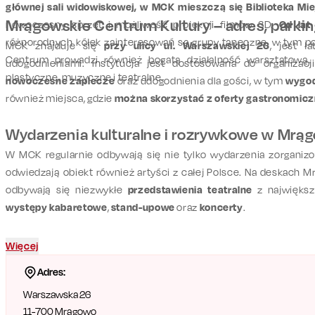
głównej sali widowiskowej, w MCK mieszczą się Biblioteka Mie
Mrągowskie Centrum Kultury – adres, parkin
nowoczesny sprzęt i możliwość projekcji filmów 3D.
Od lat
różnorodnych kółek zainteresowań są grupy taneczne, w tym 
MCK znajduje się
przy ulicy ul. Warszawskiej 26
, jest ł
Centrum prowadzi również bogatą działalność warsztatową, 
udogodnieniami. Instytucja jest dostosowana do organizac
plastyczne, muzyczne i teatralne.
nowoczesne zaplecze
oraz udogodnienia dla gości, w tym
wygod
również miejsca, gdzie
można skorzystać z oferty gastronomicz
Wydarzenia kulturalne i rozrywkowe w Mrą
W MCK regularnie odbywają się nie tylko wydarzenia zorganiz
odwiedzają obiekt również artyści z całej Polsce. Na deskach 
odbywają się niezwykłe
przedstawienia teatralne
z największ
występy kabaretowe
,
stand-upowe
oraz
koncerty
.
Więcej
Adres:
Warszawska 26
11-700
Mrągowo