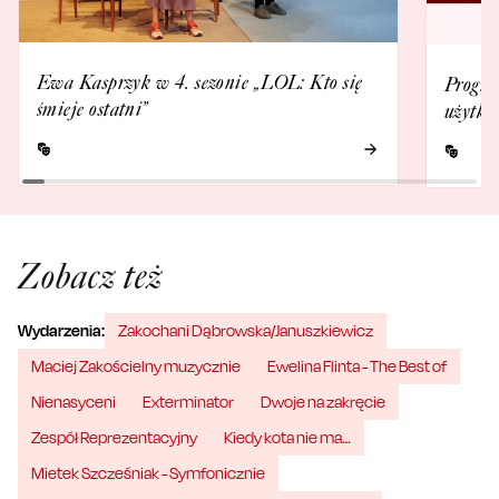
Ewa Kasprzyk w 4. sezonie „LOL: Kto się
Progra
śmieje ostatni”
użytko
Zobacz też
Wydarzenia:
Zakochani Dąbrowska/Januszkiewicz
Maciej Zakościelny muzycznie
Ewelina Flinta - The Best of
Nienasyceni
Exterminator
Dwoje na zakręcie
Zespół Reprezentacyjny
Kiedy kota nie ma…
Mietek Szcześniak - Symfonicznie