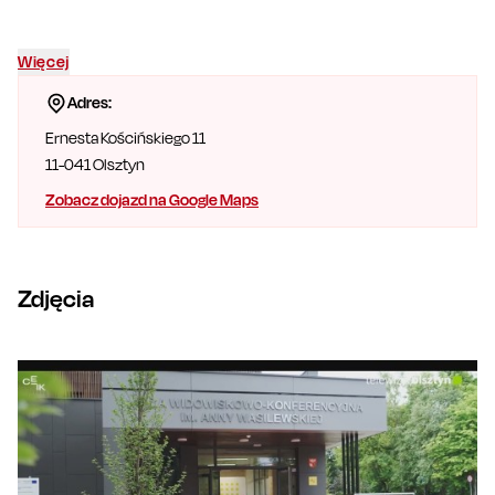
Więcej
Adres:
Ernesta Kościńskiego 11
11-041
Olsztyn
Zobacz dojazd na Google Maps
Zdjęcia