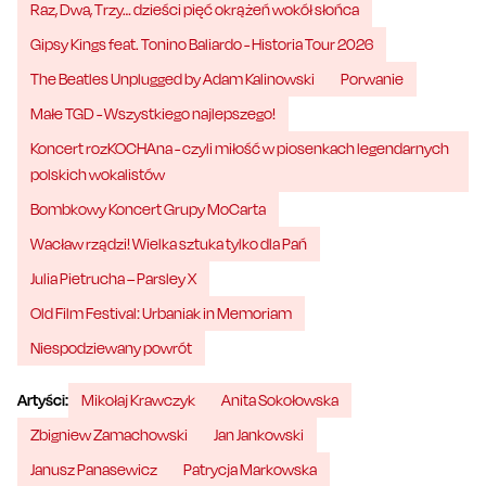
Raz, Dwa, Trzy… dzieści pięć okrążeń wokół słońca
Gipsy Kings feat. Tonino Baliardo - Historia Tour 2026
The Beatles Unplugged by Adam Kalinowski
Porwanie
Małe TGD - Wszystkiego najlepszego!
Koncert rozKOCHAna - czyli miłość w piosenkach legendarnych
polskich wokalistów
Bombkowy Koncert Grupy MoCarta
Wacław rządzi! Wielka sztuka tylko dla Pań
Julia Pietrucha – Parsley X
Old Film Festival: Urbaniak in Memoriam
Niespodziewany powrót
Artyści:
Mikołaj Krawczyk
Anita Sokołowska
Zbigniew Zamachowski
Jan Jankowski
Janusz Panasewicz
Patrycja Markowska