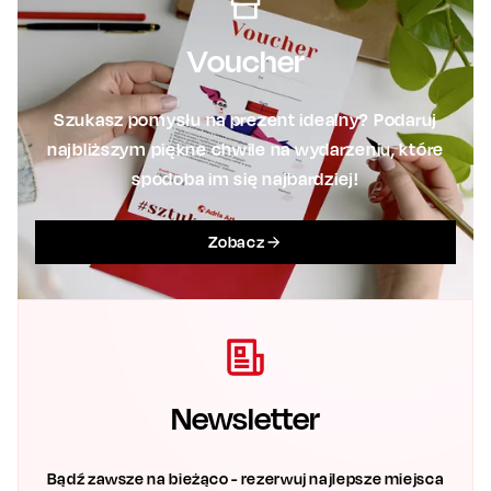
Voucher
Szukasz pomysłu na prezent idealny? Podaruj
najbliższym piękne chwile na wydarzeniu, które
spodoba im się najbardziej!
Zobacz
Newsletter
Bądź zawsze na bieżąco - rezerwuj najlepsze miejsca