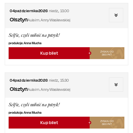
04
października
2026
niedz.
,
13.00
Olsztyn
Aula im. Anny Wasilewskiej
Selfie, czyli miłość na pstryk!
produkcja: Anna Mucha
ZYSKAJ OD
Kup bilet
360
PKT
04
października
2026
niedz.
,
15.30
Olsztyn
Aula im. Anny Wasilewskiej
Selfie, czyli miłość na pstryk!
produkcja: Anna Mucha
ZYSKAJ OD
Kup bilet
360
PKT