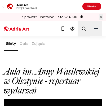
Adria Art
Otwórz
Przejdź do aplikacji
Sprawdź Teatralne Lato w PKiN! 🏛️
Bilety
Opis
Zdjęcia
ADRIA ART
SALE WIDOWISKOWE
AULA IM. ANNY WASILEWS
Szukaj
Aula im. Anny Wasilewskiej
w Olsztynie
- repertuar
wydarzeń