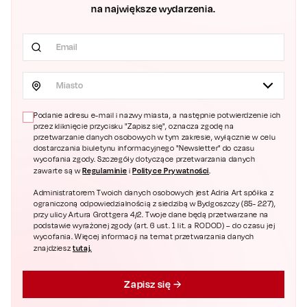
na największe wydarzenia.
Miasto
Podanie adresu e-mail i nazwy miasta, a następnie potwierdzenie ich
przez kliknięcie przycisku "Zapisz się", oznacza zgodę na
przetwarzanie danych osobowych w tym zakresie, wyłącznie w celu
dostarczania biuletynu informacyjnego "Newsletter" do czasu
wycofania zgody. Szczegóły dotyczące przetwarzania danych
Regulaminie
Polityce Prywatności
zawarte są w
i
.
Administratorem Twoich danych osobowych jest Adria Art spółka z
ograniczoną odpowiedzialnością z siedzibą w Bydgoszczy (85- 227),
przy ulicy Artura Grottgera 4/2. Twoje dane będą przetwarzane na
podstawie wyrażonej zgody (art. 6 ust. 1 lit. a RODOD) – do czasu jej
wycofania. Więcej informacji na temat przetwarzania danych
tutaj.
znajdziesz
Zapisz się