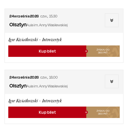
24
września
2026
czw.
,
15.30
Olsztyn
Aula im. Anny Wasilewskiej
Igor Kwiatkowski – Introwertyk
ZYSKAJ OD
Kup bilet
360
PKT
24
września
2026
czw.
,
18.00
Olsztyn
Aula im. Anny Wasilewskiej
Igor Kwiatkowski – Introwertyk
ZYSKAJ OD
Kup bilet
360
PKT