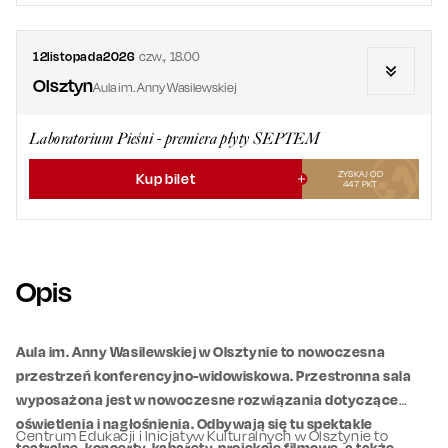
12
listopada
2026
czw.
,
18.00
Olsztyn
Aula im. Anny Wasilewskiej
Laboratorium Pieśni - premiera płyty SEPTEM
ZYSKAJ OD
Kup bilet
447
PKT
Opis
Aula im. Anny Wasilewskiej w Olsztynie to nowoczesna
przestrzeń konferencyjno-widowiskowa. Przestronna sala
wyposażona jest w nowoczesne rozwiązania dotyczące
oświetlenia i nagłośnienia. Odbywają się tu spektakle
Centrum Edukacji i Inicjatyw Kulturalnych w Olsztynie to
teatralne, koncerty, kabarety, projekcje filmowe, a także