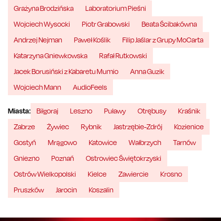
Grażyna Brodzińska
Laboratorium Pieśni
Wojciech Wysocki
Piotr Grabowski
Beata Ścibakówna
Andrzej Nejman
Paweł Koślik
Filip Jaślar z Grupy MoCarta
Katarzyna Gniewkowska
Rafał Rutkowski
Jacek Borusiński z Kabaretu Mumio
Anna Guzik
Wojciech Mann
AudioFeels
Miasta:
Biłgoraj
Leszno
Puławy
Otrębusy
Kraśnik
Zabrze
Żywiec
Rybnik
Jastrzębie-Zdrój
Kozienice
Gostyń
Mrągowo
Katowice
Wałbrzych
Tarnów
Gniezno
Poznań
Ostrowiec Świętokrzyski
Ostrów Wielkopolski
Kielce
Zawiercie
Krosno
Pruszków
Jarocin
Koszalin