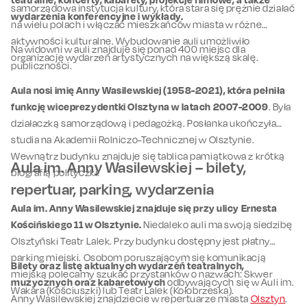
samorządowa instytucja kultury, która stara się prężnie działać
wydarzenia konferencyjne i wykłady.
na wielu polach i włączać mieszkańców miasta w różne
aktywności kulturalne. Wybudowanie auli umożliwiło
Na widowni w auli znajduje się ponad 400 miejsc dla
organizację wydarzeń artystycznych na większą skalę.
publiczności.
Aula nosi imię Anny Wasilewskiej (1958-2021), która pełniła
funkcję wiceprezydentki Olsztyna w latach 2007-2009
. Była
działaczką samorządową i pedagożką. Posłanka ukończyła
studia na Akademii Rolniczo-Technicznej w Olsztynie.
Wewnątrz budynku znajduje się tablica pamiątkowa z krótką
Aula im. Anny Wasilewskiej – bilety,
biografią polityczki.
repertuar, parking, wydarzenia
Aula im. Anny Wasilewskiej znajduje się przy ulicy Ernesta
Kościńskiego 11 w Olsztynie.
Niedaleko auli ma swoją siedzibę
Olsztyński Teatr Lalek. Przy budynku dostępny jest płatny
parking miejski. Osobom poruszającym się komunikacją
Bilety oraz listę aktualnych wydarzeń teatralnych,
miejską polecamy szukać przystanków o nazwach: Skwer
muzycznych oraz kabaretowych
odbywających się w Auli im.
Wakara (Kościuszki) lub Teatr Lalek (Kołobrzeska).
Anny Wasilewskiej znajdziecie w repertuarze miasta
Olsztyn
.