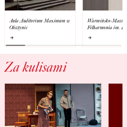
Aula Auditorium Maximum w
Warmińsko-Mazurs
Olsztynie
Filharmonia im. F.
Nowowiejskiego w O
Za kulisami