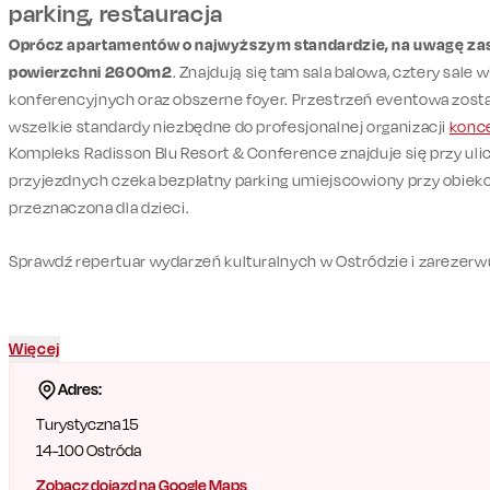
parking, restauracja
Oprócz apartamentów o najwyższym standardzie, na uwagę zas
powierzchni 2600m2
. Znajdują się tam sala balowa, cztery sale 
konferencyjnych oraz obszerne foyer. Przestrzeń eventowa został
wszelkie standardy niezbędne do profesjonalnej organizacji
konc
Kompleks Radisson Blu Resort & Conference znajduje się przy uli
przyjezdnych czeka bezpłatny parking umiejscowiony przy obiekcie
przeznaczona dla dzieci.
Sprawdź repertuar wydarzeń kulturalnych w Ostródzie i zarezerw
Więcej
Adres:
Turystyczna 15
14-100
Ostróda
Zobacz dojazd na Google Maps