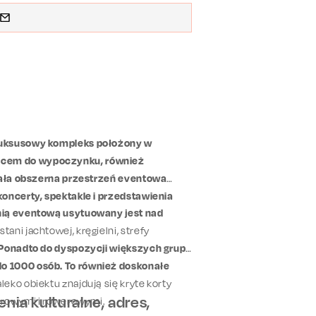
 luksusowy kompleks położony w
scem do wypoczynku, również
stała obszerna przestrzeń eventowa
koncerty, spektakle i przedstawienia
enią eventową usytuowany jest nad
tani jachtowej, kręgielni, strefy
Ponadto do dyspozycji większych grup
o 1000 osób. To również doskonałe
aleko obiektu znajdują się kryte korty
ia kulturalne, adres,
cerowymi i rowerowymi.