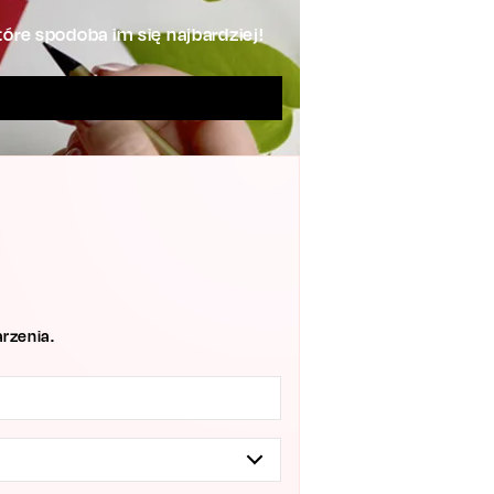
óre spodoba im się najbardziej!
rzenia.