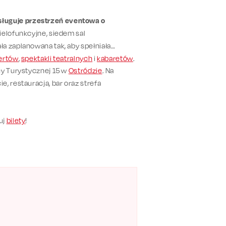
ługuje przestrzeń eventowa o
wielofunkcyjne, siedem sal
a zaplanowana tak, aby spełniała
ertów
,
spektakli teatralnych
i
kabaretów
.
cy Turystycznej 15 w
Ostródzie
. Na
, restauracja, bar oraz strefa
uj
bilety
!