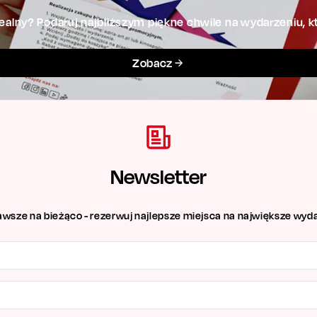
alny? Podaruj najbliższym piękne chwile na wydarzeniu, kt
Zobacz
Newsletter
awsze na bieżąco - rezerwuj najlepsze miejsca na największe wyda