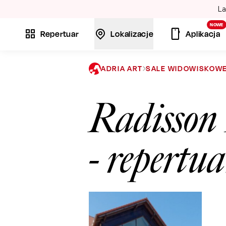
La
NOWE
Repertuar
Lokalizacje
Aplikacja
ADRIA ART
SALE WIDOWISKOW
Radisson
- repertu