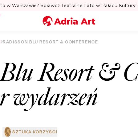
to w Warszawie? Sprawdź Teatralne Lato w Pałacu Kultury! 
Miasto
E
RADISSON BLU RESORT & CONFERENCE
Kategoria
 Blu Resort & C
Szukaj
ar wydarzeń
SZTUKA KORZYŚCI