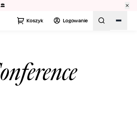
🏛️
Koszyk
Logowanie
onference