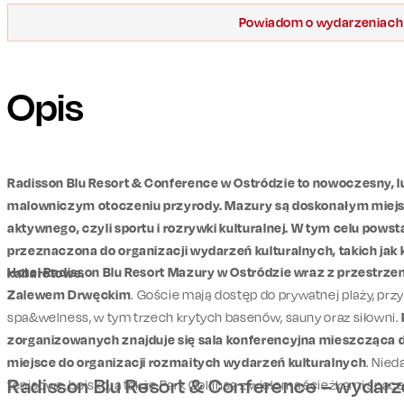
Powiadom o wydarzeniach
Opis
Radisson Blu Resort & Conference w Ostródzie to nowoczesny,
malowniczym otoczeniu przyrody. Mazury są doskonałym miej
aktywnego, czyli sportu i rozrywki kulturalnej. W tym celu pow
przeznaczona do organizacji wydarzeń kulturalnych, takich jak 
Hotel Radisson Blu Resort Mazury w Ostródzie wraz z przestrz
kabaretowe.
Zalewem Drwęckim
. Goście mają dostęp do prywatnej plaży, przys
spa&welness, w tym trzech krytych basenów, sauny oraz siłowni.
zorganizowanych znajduje się sala konferencyjna mieszcząca d
miejsce do organizacji rozmaitych wydarzeń kulturalnych
. Nied
Radisson Blu Resort & Conference – wydarzen
tenisowe, boisko, a także Park Collinsa z wieloma ścieżkami spa