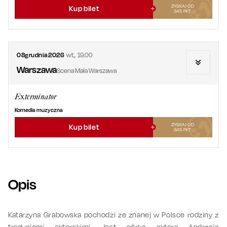
ZYSKAJ OD
Kup bilet
345
PKT
08
grudnia
2026
wt.
,
19.00
Warszawa
Scena Mała Warszawa
Exterminator
Komedia muzyczna
ZYSKAJ OD
Kup bilet
345
PKT
Opis
Katarzyna Grabowska pochodzi ze znanej w Polsce rodziny z
tradycjami aktorskimi. Jest córką aktora Andrzeja