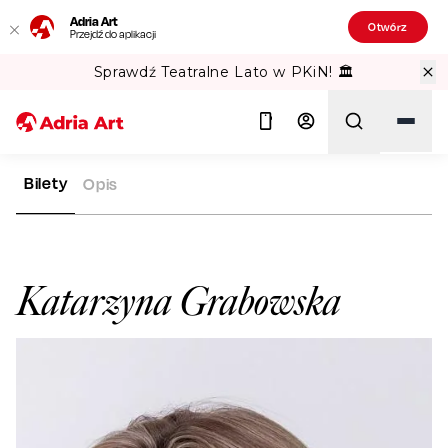
Adria Art
Otwórz
Przejdź do aplikacji
Sprawdź Teatralne Lato w PKiN! 🏛️
Bilety
Opis
ADRIA ART
ARTYŚCI
KATARZYNA GRABOWSKA
Szukaj
Katarzyna Grabowska