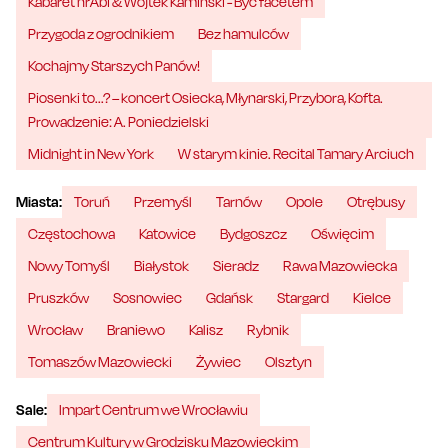
Kabaret hrAbi & Wojtek Kamiński - Być facetem
Przygoda z ogrodnikiem
Bez hamulców
Kochajmy Starszych Panów!
Piosenki to...? – koncert Osiecka, Młynarski, Przybora, Kofta.
Prowadzenie: A. Poniedzielski
Midnight in New York
W starym kinie. Recital Tamary Arciuch
Miasta:
Toruń
Przemyśl
Tarnów
Opole
Otrębusy
Częstochowa
Katowice
Bydgoszcz
Oświęcim
Nowy Tomyśl
Białystok
Sieradz
Rawa Mazowiecka
Pruszków
Sosnowiec
Gdańsk
Stargard
Kielce
Wrocław
Braniewo
Kalisz
Rybnik
Tomaszów Mazowiecki
Żywiec
Olsztyn
Sale:
Impart Centrum we Wrocławiu
Centrum Kultury w Grodzisku Mazowieckim