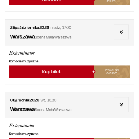
345
PKT
25
października
2026
niedz.
,
17.00
Warszawa
Scena Mała Warszawa
Exterminator
Komedia muzyczna
ZYSKAJ OD
Kup bilet
345
PKT
08
grudnia
2026
wt.
,
16.30
Warszawa
Scena Mała Warszawa
Exterminator
Komedia muzyczna