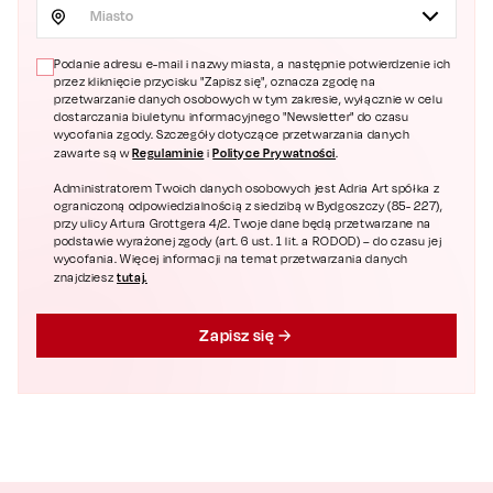
Miasto
Podanie adresu e-mail i nazwy miasta, a następnie potwierdzenie ich
przez kliknięcie przycisku "Zapisz się", oznacza zgodę na
przetwarzanie danych osobowych w tym zakresie, wyłącznie w celu
dostarczania biuletynu informacyjnego "Newsletter" do czasu
wycofania zgody. Szczegóły dotyczące przetwarzania danych
Regulaminie
Polityce Prywatności
zawarte są w
i
.
Administratorem Twoich danych osobowych jest Adria Art spółka z
ograniczoną odpowiedzialnością z siedzibą w Bydgoszczy (85- 227),
przy ulicy Artura Grottgera 4/2. Twoje dane będą przetwarzane na
podstawie wyrażonej zgody (art. 6 ust. 1 lit. a RODOD) – do czasu jej
wycofania. Więcej informacji na temat przetwarzania danych
tutaj.
znajdziesz
Zapisz się