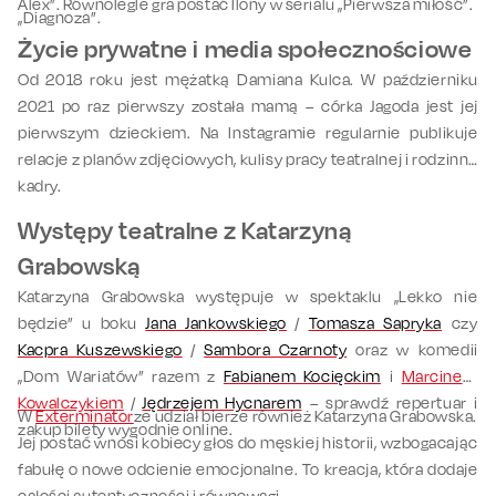
Alex”. Równolegle gra postać Ilony w serialu „Pierwsza miłość”.
„Diagnoza”.
Życie prywatne i media społecznościowe
Od 2018 roku jest mężatką Damiana Kulca. W październiku
2021 po raz pierwszy została mamą – córka Jagoda jest jej
pierwszym dzieckiem. Na Instagramie regularnie publikuje
relacje z planów zdjęciowych, kulisy pracy teatralnej i rodzinne
kadry.
Występy teatralne z Katarzyną
Grabowską
Katarzyna Grabowska występuje w spektaklu „Lekko nie
będzie” u boku
Jana Jankowskiego
/
Tomasza Sapryka
czy
Kacpra Kuszewskiego
/
Sambora Czarnoty
oraz w komedii
„Dom Wariatów” razem z
Fabianem Kocięckim
i
Marcinem
Kowalczykiem
/
Jędrzejem Hycnarem
– sprawdź repertuar i
W
Exterminator
ze udział bierze również Katarzyna Grabowska.
zakup bilety wygodnie online.
Jej postać wnosi kobiecy głos do męskiej historii, wzbogacając
fabułę o nowe odcienie emocjonalne. To kreacja, która dodaje
całości autentyczności i równowagi.