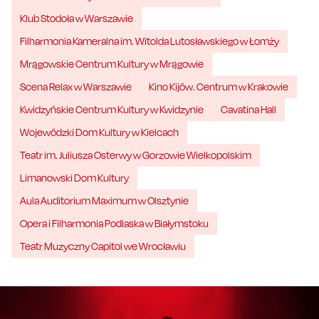
Klub Stodoła w Warszawie
Filharmonia Kameralna im. Witolda Lutosławskiego w Łomży
Mrągowskie Centrum Kultury w Mrągowie
Scena Relax w Warszawie
Kino Kijów. Centrum w Krakowie
Kwidzyńskie Centrum Kultury w Kwidzynie
Cavatina Hall
Wojewódzki Dom Kultury w Kielcach
Teatr im. Juliusza Osterwy w Gorzowie Wielkopolskim
Limanowski Dom Kultury
Aula Auditorium Maximum w Olsztynie
Opera i Filharmonia Podlaska w Białymstoku
Teatr Muzyczny Capitol we Wrocławiu