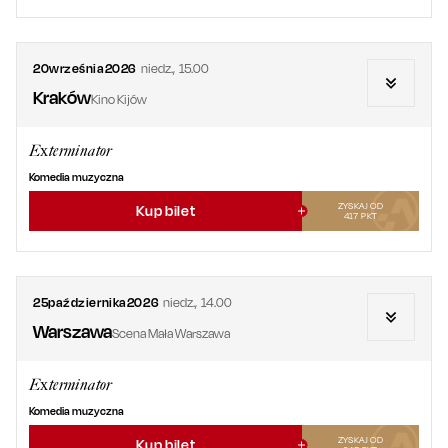
20
września
2026
niedz.
,
15.00
Kraków
Kino Kijów
Exterminator
Komedia muzyczna
ZYSKAJ OD
Kup bilet
417
PKT
25
października
2026
niedz.
,
14.00
Warszawa
Scena Mała Warszawa
Exterminator
Komedia muzyczna
ZYSKAJ OD
Kup bilet