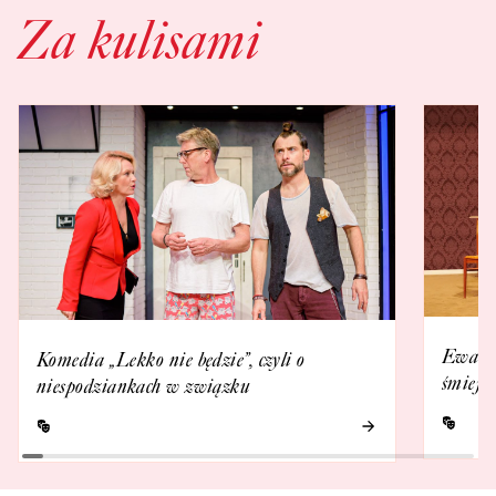
Za kulisami
Ewa Ka
Komedia „Lekko nie będzie”, czyli o
śmieje 
niespodziankach w związku