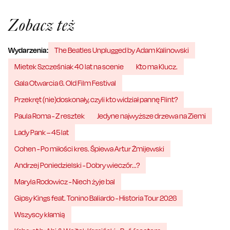
Zobacz też
Wydarzenia:
The Beatles Unplugged by Adam Kalinowski
Mietek Szcześniak 40 lat na scenie
Kto ma Klucz.
Gala Otwarcia 6. Old Film Festival
Przekręt (nie)doskonały, czyli kto widział pannę Flint?
Paula Roma - Z resztek
Jedyne najwyższe drzewa na Ziemi
Lady Pank – 45 lat
Cohen - Po miłości kres. Śpiewa Artur Żmijewski
Andrzej Poniedzielski - Dobry wieczór...?
Maryla Rodowicz - Niech żyje bal
Gipsy Kings feat. Tonino Baliardo - Historia Tour 2026
Wszyscy kłamią