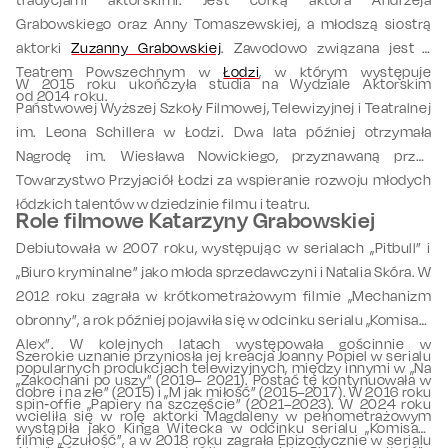
Grabowskiego oraz Anny Tomaszewskiej, a młodszą siostrą
aktorki
Zuzanny Grabowskiej
. Zawodowo związana jest z
Teatrem Powszechnym w
Łodzi
, w którym występuje
W 2015 roku ukończyła studia na Wydziale Aktorskim
od 2014 roku.
Państwowej Wyższej Szkoły Filmowej, Telewizyjnej i Teatralnej
im. Leona Schillera w Łodzi. Dwa lata później otrzymała
Nagrodę im. Wiesława Nowickiego, przyznawaną przez
Towarzystwo Przyjaciół Łodzi za wspieranie rozwoju młodych
łódzkich talentów w dziedzinie filmu i teatru.
Role filmowe Katarzyny Grabowskiej
Debiutowała w 2007 roku, występując w serialach „Pitbull” i
„Biuro kryminalne” jako młoda sprzedawczyni i Natalia Skóra. W
2012 roku zagrała w krótkometrażowym filmie „Mechanizm
obronny”, a rok później pojawiła się w odcinku serialu „Komisarz
Alex”. W kolejnych latach występowała gościnnie w
Szerokie uznanie przyniosła jej kreacja Joanny Popiel w serialu
popularnych produkcjach telewizyjnych, między innymi w „Na
„Zakochani po uszy” (2019– 2021). Postać tę kontynuowała w
dobre i na złe” (2015) i „M jak miłość” (2015–2017). W 2016 roku
spin‑offie „Papiery na szczęście” (2021–2023). W 2024 roku
wcieliła się w rolę aktorki Magdaleny w pełnometrażowym
wystąpiła jako Kinga Witecka w odcinku serialu „Komisarz
filmie „Czułość”, a w 2018 roku zagrała Epizodycznie w serialu