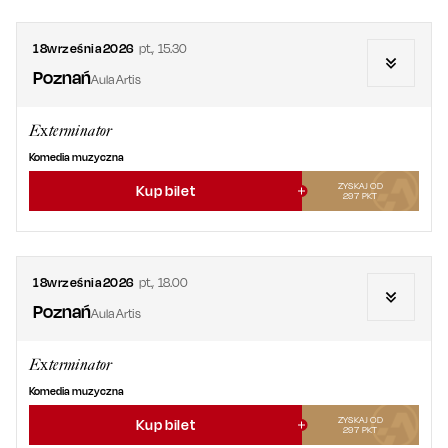
18
września
2026
pt.
,
15.30
Poznań
Aula Artis
Exterminator
Komedia muzyczna
ZYSKAJ OD
Kup bilet
297
PKT
18
września
2026
pt.
,
18.00
Poznań
Aula Artis
Exterminator
Komedia muzyczna
ZYSKAJ OD
Kup bilet
297
PKT