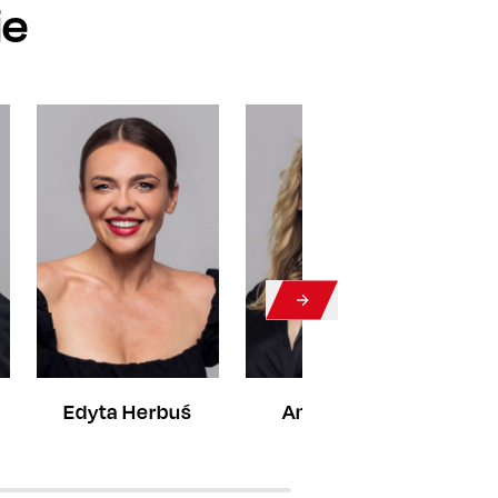
ie
Edyta Herbuś
Anna Gzyra
Ka