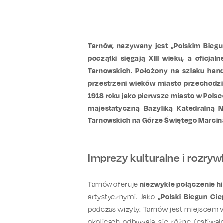
Tarnów, nazywany jest „Polskim Biegu
początki sięgają XIII wieku, a oficja
Tarnowskich. Położony na szlaku han
przestrzeni wieków miasto przechodzi
1918 roku jako pierwsze miasto w Pol
majestatyczną Bazyliką Katedralną 
Tarnowskich na Górze Świętego Marcin
Imprezy kulturalne i rozry
Tarnów oferuje
niezwykłe połączenie hist
artystycznymi. Jako
„Polski Biegun Cie
podczas wizyty. Tarnów jest miejscem
okolicach odbywają się różne festiwa