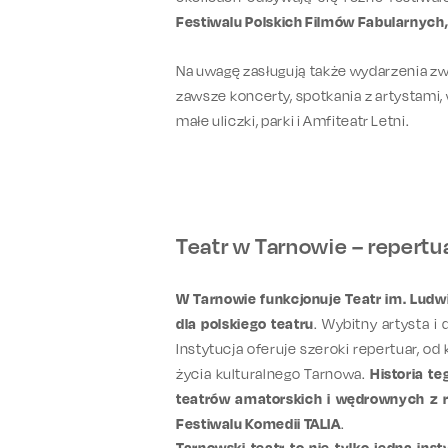
Festiwalu Polskich Filmów Fabularnych, 
Na uwagę zasługują także wydarzenia z
zawsze koncerty, spotkania z artystami
małe uliczki, parki i Amfiteatr Letni.
Teatr w Tarnowie – repertuar
W Tarnowie funkcjonuje Teatr im. Ludw
dla polskiego teatru
. Wybitny artysta i
Instytucja oferuje szeroki repertuar, od
życia kulturalnego Tarnowa.
Historia t
teatrów amatorskich i wędrownych z 
Festiwalu Komedii TALIA
.
Tarnowski teatr to nie tylko jedna inst