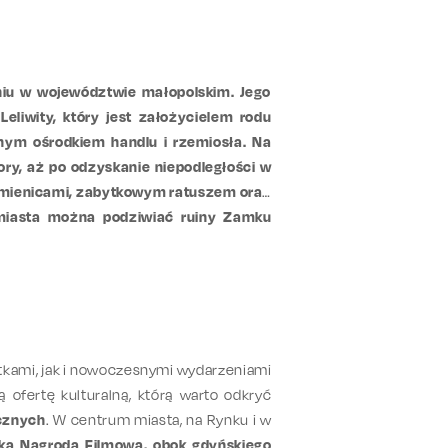
eniu w województwie małopolskim. Jego
eliwity, który jest założycielem rodu
nym ośrodkiem handlu i rzemiosła. Na
ry, aż po odzyskanie niepodległości w
kamienicami, zabytkowym ratuszem oraz
 miasta można podziwiać ruiny Zamku
tkami, jak i nowoczesnymi wydarzeniami
ą ofertę kulturalną, którą warto odkryć
ycznych
. W centrum miasta, na Rynku i w
ka Nagroda Filmowa, obok gdyńskiego