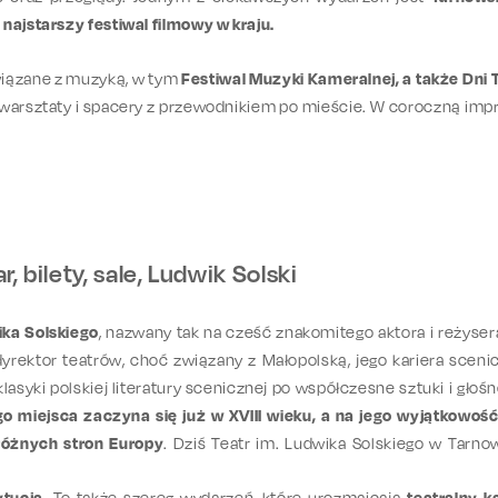
najstarszy festiwal filmowy w kraju.
wiązane z muzyką, w tym
Festiwal Muzyki Kameralnej, a także Dni
, warsztaty i spacery z przewodnikiem po mieście. W coroczną imp
, bilety, sale, Ludwik Solski
ika Solskiego
, nazwany tak na cześć znakomitego aktora i reżyser
 dyrektor teatrów, choć związany z Małopolską, jego kariera scen
 klasyki polskiej literatury scenicznej po współczesne sztuki i głoś
ego miejsca zaczyna się już w XVIII wieku, a na jego wyjątkowoś
różnych stron Europy
. Dziś Teatr im. Ludwika Solskiego w Tarno
ytucja
. To także szereg wydarzeń, które urozmaicają
teatralny k