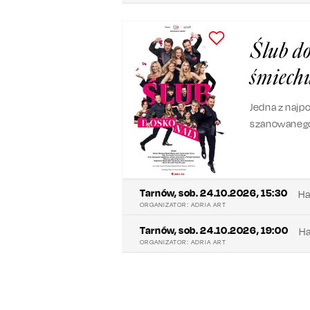
Ślub do
śmiech
Jedna z najp
szanowanego 
miłosnym i 
Tarnów
,
sob. 24.10.2026, 15:30
Ha
ORGANIZATOR:
ADRIA ART
Tarnów
,
sob. 24.10.2026, 19:00
Ha
ORGANIZATOR:
ADRIA ART