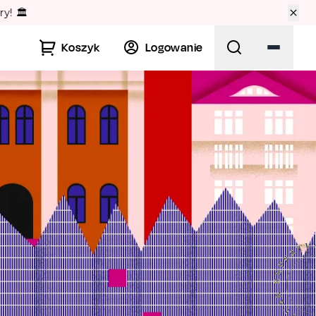
🏛️
Koszyk
Logowanie