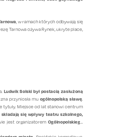
 Tarnowa
, w ramach których odbywają się
rezę Tarnowa ożywa Rynek, ukryte place,
a.
Ludwik Solski był postacią zasłużoną
iczna przyniosła mu
ogólnopolską sławę
.
ne tytuły. Miejsce od lat stanowi centrum
ć składają się wpływy teatru szkolnego,
wie jest organizatorem
Ogólnopolskiego
alendarz miasta
. Spektakle komediowe,