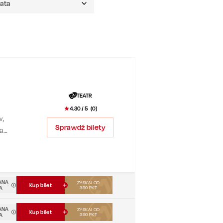
TEATR
4.30
/ 5 (
0
)
w,
Sprawdź bilety
Na
ANA
ZYSKAJ OD
Kup bilet
A
390
PKT
ANA
ZYSKAJ OD
Kup bilet
A
390
PKT