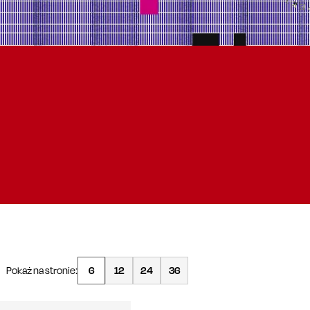
Pokaż na stronie:
6
12
24
36