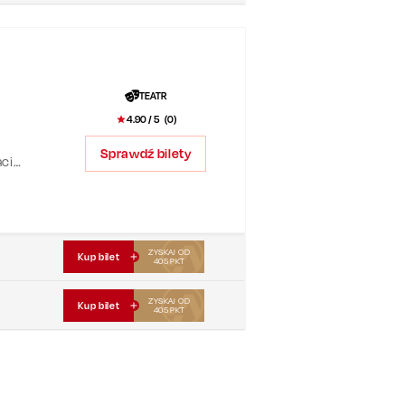
TEATR
4.90
/ 5 (
0
)
Sprawdź bilety
acie
ZYSKAJ OD
Kup bilet
405
PKT
ZYSKAJ OD
Kup bilet
405
PKT