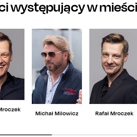
ści występujący w mieśc
Mroczek
Michał Milowicz
Rafał Mroczek