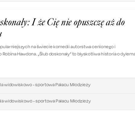
skonały: I że Cię nie opuszczę aż do
u
opularniejszych na świecie komedii autorstwa cenionego i
Robina Hawdona. „Ślub doskonały” to błyskotliwa historia o dylem
odwiecznej walce serca z rozumem.
la widowiskowo - sportowa Pałacu Młodzieży
la widowiskowo - sportowa Pałacu Młodzieży