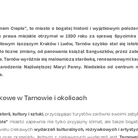
nem Ciepła”, to miasto o bogatej historii i wyjątkowym położ
lne prawa miejskie otrzymał w 1330 roku za sprawą Spycimira L
dlowym łączącym Kraków i Lwów, Tarnów szybko stał się istot
ło liczne zmiany, od panowania książąt Sanguszków, przez zabo
sce. Tarnów wyróżnia się malowniczą starówką, renesansowymi 
Narodzenia Najświętszej Maryi Panny. Niedaleko od centrum
a.
wkowe w Tarnowie i okolicach
orii, kultury i sztuki
, przyciągając turystów zarówno swoimi zaby
pła”
miasto zapewnia nie tylko przyjazny klimat, ale także bogat
 wielu ciekawych
wydarzeń kulturalnych, rozrywkowych i artyst
le oraz przeglądy. Jednym z ciekawszych wydarzeń jest
Tarnows