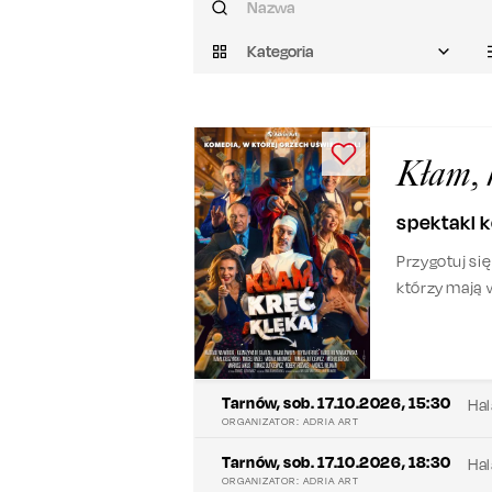
Kategoria
Kłam, k
spektakl
Przygotuj si
którzy mają w
scenie – tota
spadek po dzi
Tarnów
,
sob. 17.10.2026, 15:30
Hal
ORGANIZATOR:
ADRIA ART
Tarnów
,
sob. 17.10.2026, 18:30
Hal
ORGANIZATOR:
ADRIA ART