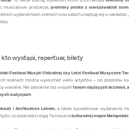
m, musicalowe produkcje,
premiery prosto z warszawskich scen
tkich wydarzeniach, biletach oraz salach znajdują się w zakładce „
ieży.
kto wystąpi, repertuar, bilety
olski Festiwal Muzyki Chóralnej czy Letni Festiwal Muzyczne Ta
ich scenach można wysłuchać wielu artystów – od zespołów kame
upy wokalne. Nie zabraknie też wrażeń
fanom cięższych brzmień, al
owych audycjach
.
rkach i Amfiteatrze Letnim
, a także sylwestrowe wydarzenia m
rtyści, co podkreśla rangę Tarnowa na
kulturalnej mapie Małopolski