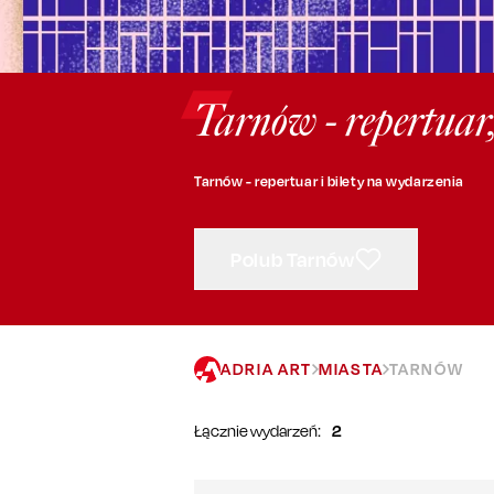
Tarnów - repertuar
Tarnów - repertuar i bilety na wydarzenia
Polub Tarnów
ADRIA ART
MIASTA
TARNÓW
Łącznie wydarzeń:
2