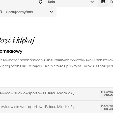
Sala
Sortuj domyślnie
ręć i klękaj
 komediowy
ę na wieczór pełen śmiechu, absurdalnych zwrotów akcji i bohateró
ięcej pecha niż rozsądku, ale nie tracą przy tym… uroku i fantazji! 
lny chaos, szalony plan i bracia, którzy zrobią wszystko, by zdobyć
adku, który… im się nie należy.
PLANOW
a widowiskowo - sportowa Pałacu Młodzieży
OBSAD
PLANOW
a widowiskowo - sportowa Pałacu Młodzieży
OBSAD