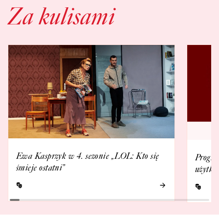
Za kulisami
Ewa Kasprzyk w 4. sezonie „LOL: Kto się
Progra
śmieje ostatni”
użytko