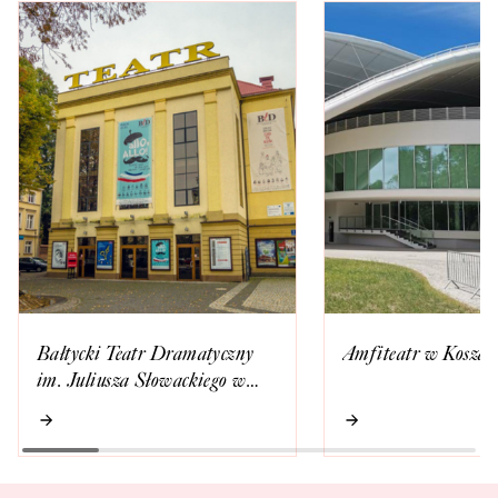
Bałtycki Teatr Dramatyczny
Amfiteatr w Koszali
im. Juliusza Słowackiego w
Koszalinie