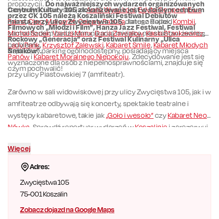
propozycji.
Do najważniejszych wydarzeń organizowanych
tacy artyści i artystki jak
Centrum Kultury 105 zlokalizowane jest w ścisłym centrum
Anna Wyszkoni
,
Edyta Geppert
,
Ewa
przez CK 105 należą Koszaliński Festiwal Debiutów
Farna
miasta, przy ulicy Zwycięstwa 105
,
Cleo
,
Margaret
,
Cezary Pazura
, dlatego dojazd
, Janusz Radek,
Kombii
,
Filmowych „Młodzi i Film”, Hanza Jazz Festiwal, Festiwal
Michał Szpak
samochodem bądź komunikacją miejską nie stanowi żadnego
,
Varius Manx
,
Daria Zawiałow
,
Kasia Stankiewicz
,
Rockowy „Generacja” oraz Festiwal Kulinarny „Ulica
Lady Pank
problemu.
,
Krzysztof Zalewski
,
Kabaret Smile
,
Kabaret Młodych
Smaków”.
Najbliższy parking ogólnodostępny, posiadający miejsca
Panów
i
Kabaret Moralnego Niepokoju
. Zdecydowanie jest się
wyznaczone dla osób z niepełnosprawnościami, znajduje się
czym pochwalić!
przy ulicy Piastowskiej 7 (amfiteatr).
Zarówno w sali widowiskowej przy ulicy Zwycięstwa 105, jak i w
amfiteatrze odbywają się koncerty, spektakle teatralne i
występy kabaretowe, takie jak
„Goło i wesoło”
czy
Kabaret Neo-
Nówka
. Sprawdź repertuar wydarzeń w
Koszalinie
i zarezerwuj
bilety online.
Więcej
Adres:
Zwycięstwa 105
75-001
Koszalin
Zobacz dojazd na Google Maps