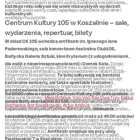
tych kamieniczkach przed II wojną światową koszalinianie
każdego roku odbywa się wiele niezwykłych wydarzeń
spędzali swój wolny czas, oglądając spektakle teatralne i
kulturalnych.
występy muzyczne.
Centrum Kultury 105 w Koszalinie – sale,
wydarzenia, repertuar, bilety
W skład CK 105 wchodzą amfiteatr im. Ignacego Jana
Paderewskiego, sala koncertowo-teatralna Club105,
Bałtycka Galeria Sztuki, kino Kryterium (z udogodnieniami
dla osób z niepełnosprawnościami) i Domek Kata.
Dzięki
Club105 powstał w maju 2014 roku w dawnej sali prób
modernizacji amfiteatru, przeprowadzonej w latach 2018–
Filharmonii Koszalińskiej.
To tutaj odbywają się bardziej
2021, obiekt wyposażony jest w najlepszej jakości sprzęt
kameralne koncerty, ale także spektakle teatralne i
techniczny, umożliwiający organizowanie wydarzeń
przedstawienia kabaretowe.
Na scenie CK 105 pojawili się już
kulturalnych na najwyższym poziomie. Jego projekt opracowali
Od 2000 roku w ramach Centrum Kultury 105 w Koszalinie
Katarzyna Groniec,
Mela Koteluk
,
Voo Voo
,
Raz Dwa Trzy
,
Kaśka
w latach 70. Andrzej Katzer i Marian Czerner, na potrzeby
działa Bałtycka Galeria Sztuki.
Galeria prezentuje nie tylko
Sochacka
,
Igor Kwiatkowski
,
Artur Andrus
i wielu innych.
organizacji Festiwalu Chórów Polonijnych.
twórczość znanych artystów, ale również promuje uczniów
Widownia
koszalińskiego Amfiteatru pomieścić może aż 4500 widzów!
lokalnych placówek edukacyjnych.
W ofercie CK 105 znajduje się mnóstwo zajęć skierowanych
Wyjątkowe zadaszenie obiektu symbolizuje tęczę i zdaje się
do dzieci, młodzieży, dorosłych i seniorów. Warsztaty
unosić w powietrzu.
Amfiteatr znajduje się przy ulicy
plastyczne, taneczne, wokalne, teatralne to tylko część
Piastowskiej 7 w Koszalinie.
Gościli w nim do tej pory m.in.