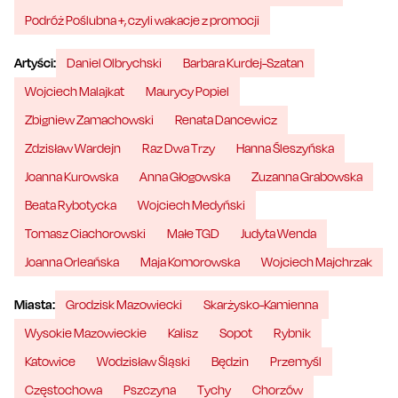
Podróż Poślubna +, czyli wakacje z promocji
Artyści:
Daniel Olbrychski
Barbara Kurdej-Szatan
Wojciech Malajkat
Maurycy Popiel
Zbigniew Zamachowski
Renata Dancewicz
Zdzisław Wardejn
Raz Dwa Trzy
Hanna Śleszyńska
Joanna Kurowska
Anna Głogowska
Zuzanna Grabowska
Beata Rybotycka
Wojciech Medyński
Tomasz Ciachorowski
Małe TGD
Judyta Wenda
Joanna Orleańska
Maja Komorowska
Wojciech Majchrzak
Miasta:
Grodzisk Mazowiecki
Skarżysko-Kamienna
Wysokie Mazowieckie
Kalisz
Sopot
Rybnik
Katowice
Wodzisław Śląski
Będzin
Przemyśl
Częstochowa
Pszczyna
Tychy
Chorzów