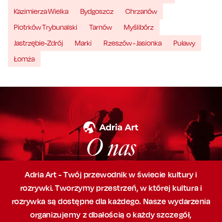
Kazimierza Wielka
Bydgoszcz
Chrzanów
Piotrków Trybunalski
Tarnów
Myślibórz
Jastrzębie-Zdrój
Marki
Rzeszów - Jasionka
Puławy
Łomża
O nas
Adria Art - Twój przewodnik w świecie kultury i
rozrywki. Tworzymy przestrzeń,
w której
kultura i
rozrywka są dostępne dla każdego. Nasze wydarzenia
organizujemy
z dbałością
o każdy szczegół,