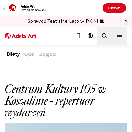
Adria Art
Otwórz
Przejdź do aplikacji
Sprawdź Teatralne Lato w PKiN! 🏛️
Bilety
Opis
Zdjęcia
ADRIA ART
SALE WIDOWISKOWE
CENTRUM KULTURY 105 W
Szukaj
Centrum Kultury 105 w
Koszalinie
- repertuar
wydarzeń