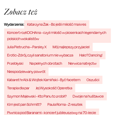
Zobacz też
Wydarzenia:
Katarzyna Żak - Bo jeśli miłość ma kres
Koncert rozKOCHAna - czyli miłość w piosenkach legendarnych
polskich wokalistów
Julia Pietrucha – Parsley X
Mój najlepszy przyjaciel
Erotic-Zdrój, czyli sanatorium nie wybacza
Halo? Dancing!
Przebłyski
Na pełnych obrotach
Nerwica natręctw
Niespodziewany powrót
Kabaret hrAbi & Wojtek Kamiński - Być facetem
Oszuści
Terapia dla par
Jej Wysokość Operetka
Szymon Majewski - Kto Panu to zrobił?
Dwoje na huśtawce
Kim jest pan Schmitt?
Paula Roma - Z resztek
Piwnica pod Baranami - koncert jubileuszowy na 70-lecie