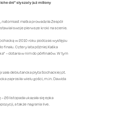
che dni” słyszały już miliony
tą, natomiast matka prowadziła Zespół
stawiał swoje pierwsze kroki na scenie.
 Sochacką w 2010 roku podczas występu
 finału. Cztery lata później Kaśka
a” – dotarła w nim do półfinałów. W tym
jrzała debiutancka płyta Sochackiej pt.
ka zaprosiła wielu gości, m.in. Dawida
 – 26 listopada ukazała się epka
ozycji, a także nagrania live.