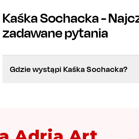
Kaśka Sochacka
- Najc
zadawane pytania
Gdzie wystąpi Kaśka Sochacka?
a Adria Art