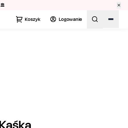
🏛️
Koszyk
Logowanie
Kaśka