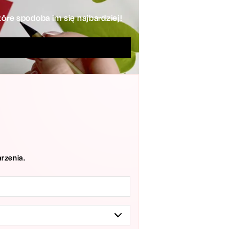
óre spodoba im się najbardziej!
rzenia.