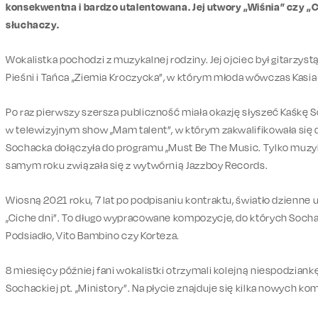
konsekwentna i bardzo utalentowana. Jej utwory „Wiśnia” czy „Ci
słuchaczy.
Wokalistka pochodzi z muzykalnej rodziny. Jej ojciec był gitarzys
Pieśni i Tańca „Ziemia Kroczycka”, w którym młoda wówczas Kasia 
Po raz pierwszy szersza publiczność miała okazję słyszeć Kaśkę
w telewizyjnym show „Mam talent”, w którym zakwalifikowała się do
Sochacka dołączyła do programu „Must Be The Music. Tylko muzyk
samym roku związała się z wytwórnią Jazzboy Records.
Wiosną 2021 roku, 7 lat po podpisaniu kontraktu, światło dzienne u
„Ciche dni”. To długo wypracowane kompozycje, do których Sochac
Podsiadło, Vito Bambino czy Korteza.
8 miesięcy później fani wokalistki otrzymali kolejną niespodziankę
Sochackiej pt. „Ministory”. Na płycie znajduje się kilka nowych komp