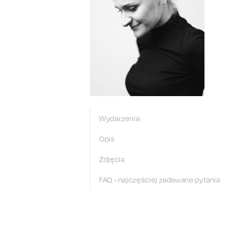
Wydarzenia
Opis
Zdjęcia
FAQ - najczęściej zadawane pytania