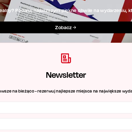
alny? Podaruj najbliższym piękne chwile na wydarzeniu, kt
Zobacz
Newsletter
awsze na bieżąco - rezerwuj najlepsze miejsca na największe wyda