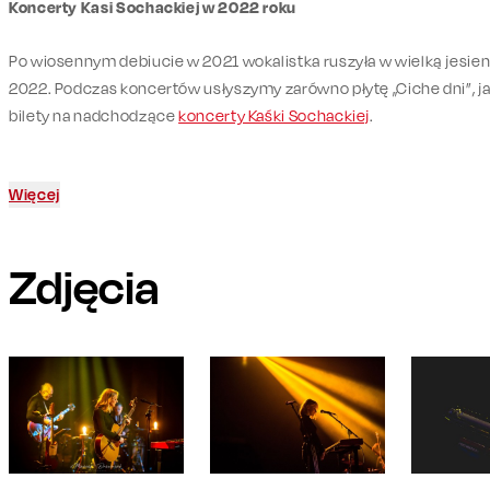
Koncerty Kasi Sochackiej w 2022 roku
Po wiosennym debiucie w 2021 wokalistka ruszyła w wielką jesien
2022. Podczas koncertów usłyszymy zarówno płytę „Ciche dni”, jak
bilety na nadchodzące
koncerty Kaśki Sochackiej
.
Więcej
Zdjęcia