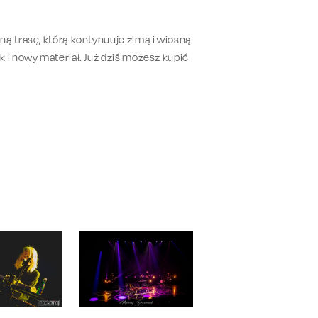
ną trasę, którą kontynuuje zimą i wiosną
 i nowy materiał. Już dziś możesz kupić