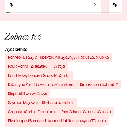
Zobacz też
Wydarzenia:
Romeo i Julia żyją - spektakl muzyczny Arkadiusza Jakubika
Paula Roma - Z resztek
Wstyd
Bombkowy Koncert Grupy MoCarta
Katarzyna Żak - Bo jeśli miłość ma kres
Kim jest pan Schmitt?
Klaps! 50 twarzy Greya
Szymon Majewski - Kto Panu to zrobił?
Grupa MoCarta – Dzieciom
Ray Wilson - Genesis Classic
Piwnica pod Baranami - koncert jubileuszowy na 70-lecie