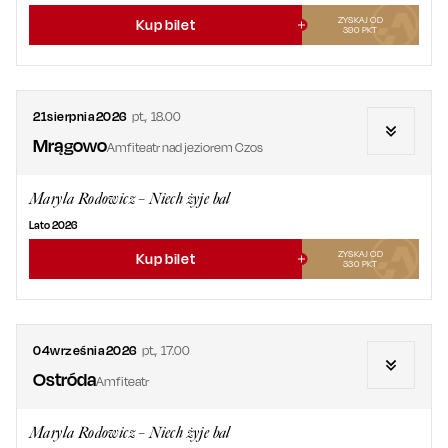
ZYSKAJ OD
Kup bilet
390
PKT
21
sierpnia
2026
pt.
,
18.00
Mrągowo
Amfiteatr nad jeziorem Czos
Maryla Rodowicz – Niech żyje bal
Lato 2026
ZYSKAJ OD
Kup bilet
330
PKT
04
września
2026
pt.
,
17.00
Ostróda
Amfiteatr
Maryla Rodowicz – Niech żyje bal