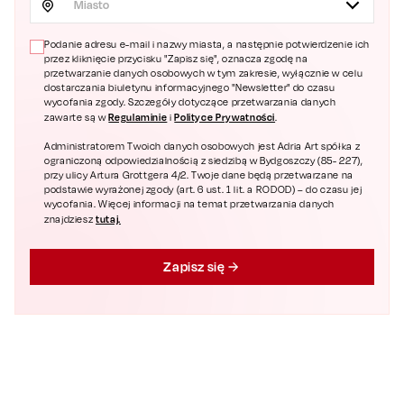
Miasto
Podanie adresu e-mail i nazwy miasta, a następnie potwierdzenie ich
przez kliknięcie przycisku "Zapisz się", oznacza zgodę na
przetwarzanie danych osobowych w tym zakresie, wyłącznie w celu
dostarczania biuletynu informacyjnego "Newsletter" do czasu
wycofania zgody. Szczegóły dotyczące przetwarzania danych
Regulaminie
Polityce Prywatności
zawarte są w
i
.
Administratorem Twoich danych osobowych jest Adria Art spółka z
ograniczoną odpowiedzialnością z siedzibą w Bydgoszczy (85- 227),
przy ulicy Artura Grottgera 4/2. Twoje dane będą przetwarzane na
podstawie wyrażonej zgody (art. 6 ust. 1 lit. a RODOD) – do czasu jej
wycofania. Więcej informacji na temat przetwarzania danych
tutaj.
znajdziesz
Zapisz się