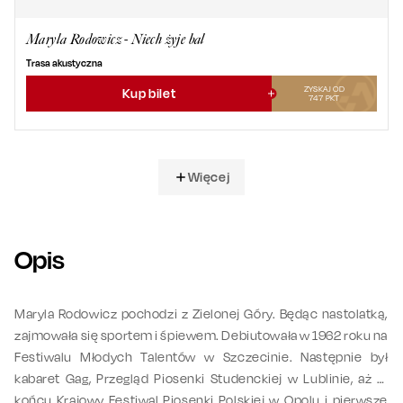
Maryla Rodowicz - Niech żyje bal
Trasa akustyczna
ZYSKAJ OD
Kup bilet
747
PKT
Więcej
Opis
Maryla Rodowicz pochodzi z Zielonej Góry. Będąc nastolatką,
zajmowała się sportem i śpiewem. Debiutowała w 1962 roku na
Festiwalu Młodych Talentów w Szczecinie. Następnie był
kabaret Gag, Przegląd Piosenki Studenckiej w Lublinie, aż w
końcu Krajowy Festiwal Piosenki Polskiej w Opolu i pierwsze