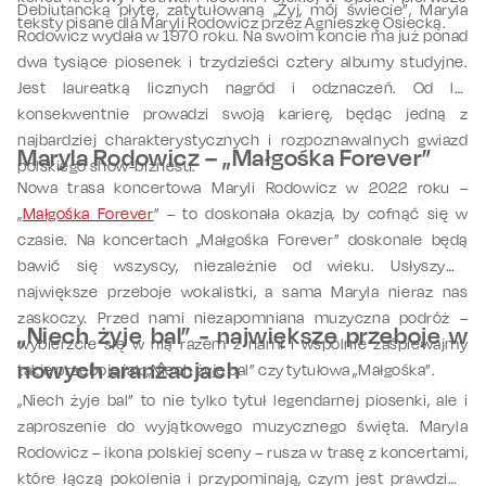
Debiutancką płytę, zatytułowaną „Żyj, mój świecie”, Maryla
teksty pisane dla Maryli Rodowicz przez Agnieszkę Osiecką.
Rodowicz wydała w 1970 roku. Na swoim koncie ma już ponad
dwa tysiące piosenek i trzydzieści cztery albumy studyjne.
Jest laureatką licznych nagród i odznaczeń. Od lat
konsekwentnie prowadzi swoją karierę, będąc jedną z
najbardziej charakterystycznych i rozpoznawalnych gwiazd
Maryla Rodowicz – „Małgośka Forever”
polskiego show-biznesu.
Nowa trasa koncertowa Maryli Rodowicz w 2022 roku –
„
Małgośka Forever
” – to doskonała okazja, by cofnąć się w
czasie. Na koncertach „Małgośka Forever” doskonale będą
bawić się wszyscy, niezależnie od wieku. Usłyszymy
największe przeboje wokalistki, a sama Maryla nieraz nas
zaskoczy. Przed nami niezapomniana muzyczna podróż –
„Niech żyje bal” - największe przeboje w
wybierzcie się w nią razem z nami i wspólnie zaśpiewajmy
nowych aranżacjach
takie przeboje jak „Niech żyje bal” czy tytułowa „Małgośka”.
„Niech żyje bal” to nie tylko tytuł legendarnej piosenki, ale i
zaproszenie do wyjątkowego muzycznego święta. Maryla
Rodowicz – ikona polskiej sceny – rusza w trasę z koncertami,
które łączą pokolenia i przypominają, czym jest prawdziwa