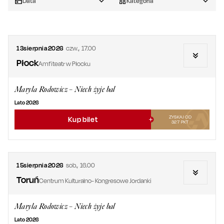
Data
Kategoria
13
sierpnia
2026
czw.
,
17.00
Płock
Amfiteatr w Płocku
Maryla Rodowicz – Niech żyje bal
Lato 2026
ZYSKAJ OD
Kup bilet
327
PKT
15
sierpnia
2026
sob.
,
16.00
Toruń
Centrum Kulturalno- Kongresowe Jordanki
Maryla Rodowicz – Niech żyje bal
Lato 2026