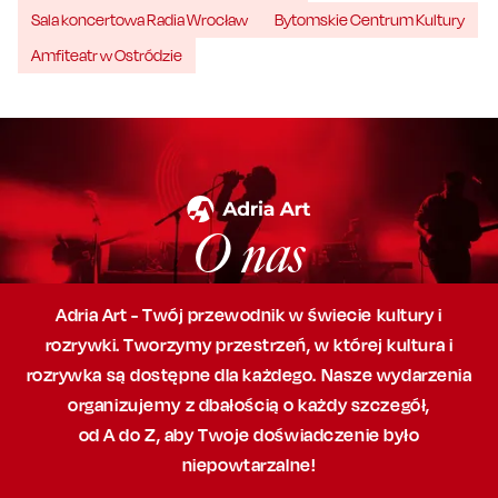
Sala koncertowa Radia Wrocław
Bytomskie Centrum Kultury
Amfiteatr w Ostródzie
O nas
Adria Art - Twój przewodnik w świecie kultury i
rozrywki. Tworzymy przestrzeń,
w której
kultura i
rozrywka są dostępne dla każdego. Nasze wydarzenia
organizujemy
z dbałością
o każdy szczegół,
od A do Z, aby
Twoje doświadczenie było
niepowtarzalne!