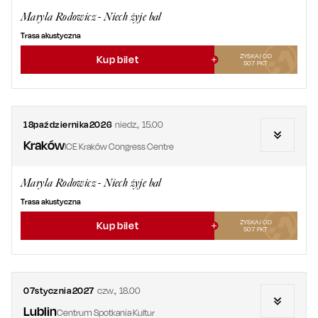
Maryla Rodowicz - Niech żyje bal
Trasa akustyczna
ZYSKAJ OD
Kup bilet
507
PKT
18
października
2026
niedz.
,
15.00
Kraków
ICE Kraków Congress Centre
Maryla Rodowicz - Niech żyje bal
Trasa akustyczna
ZYSKAJ OD
Kup bilet
507
PKT
07
stycznia
2027
czw.
,
18.00
Lublin
Centrum Spotkania Kultur