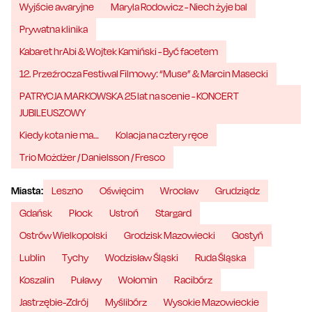
Wyjście awaryjne
Maryla Rodowicz - Niech żyje bal
Prywatna klinika
Kabaret hrAbi & Wojtek Kamiński - Być facetem
12. Przeźrocza Festiwal Filmowy: “Muse” & Marcin Masecki
PATRYCJA MARKOWSKA 25 lat na scenie - KONCERT
JUBILEUSZOWY
Kiedy kota nie ma…
Kolacja na cztery ręce
Trio Możdżer / Danielsson / Fresco
Miasta:
Leszno
Oświęcim
Wrocław
Grudziądz
Gdańsk
Płock
Ustroń
Stargard
Ostrów Wielkopolski
Grodzisk Mazowiecki
Gostyń
Lublin
Tychy
Wodzisław Śląski
Ruda Śląska
Koszalin
Puławy
Wołomin
Racibórz
Jastrzębie-Zdrój
Myślibórz
Wysokie Mazowieckie