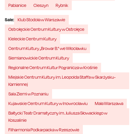
Pabianice
Cieszyn
Rybnik
Sale:
Klub Stodoła w Warszawie
Ostrołęckie Centrum Kultury w Ostrołęce
Kieleckie Centrum Kultury
Centrum Kultury „Browar B.” we Włocławku
Siemianowickie Centrum Kultury
Regionalne Centrum Kultur Pogranicza w Krośnie
Miejskie Centrum Kultury im. Leopolda Staffa w Skarżysku-
Kamiennej
Sala Ziemi w Poznaniu
Kujawskie Centrum Kultury w Inowrocławiu
Mała Warszawa
Bałtycki Teatr Dramatyczny im. Juliusza Słowackiego w
Koszalinie
Filharmonia Podkarpacka w Rzeszowie