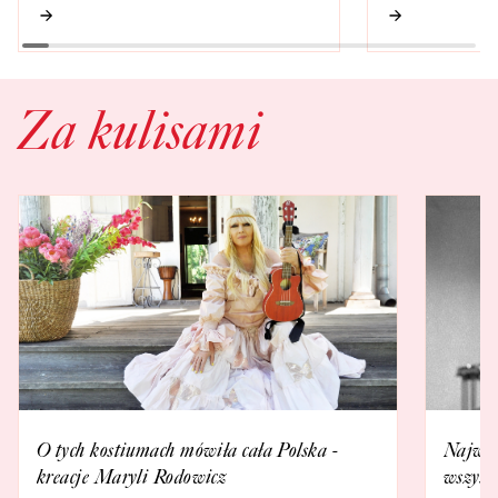
Za kulisami
O tych kostiumach mówiła cała Polska -
Najwię
kreacje Maryli Rodowicz
wszysc