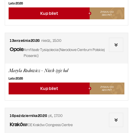
Lato 2026
ZYSKAJ OD
Kup bilet
390
PKT
13
września
2026
niedz.
,
15.00
Opole
Amfiteatr Tysiąclecia (Narodowe Centrum Polskiej
Piosenki)
Maryla Rodowicz – Niech żyje bal
Lato 2026
ZYSKAJ OD
Kup bilet
420
PKT
16
października
2026
pt.
,
17.00
Kraków
ICE Kraków Congress Centre