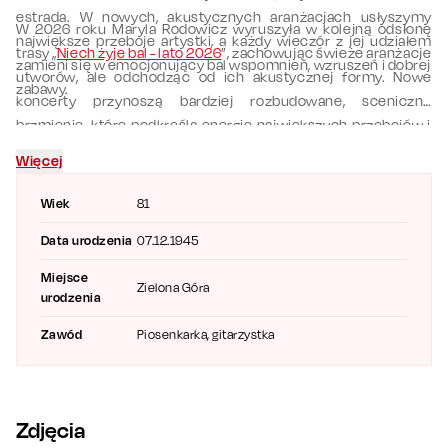
estrada. W nowych, akustycznych aranżacjach usłyszymy
W 2026 roku Maryla Rodowicz wyruszyła w kolejną odsłonę
największe przeboje artystki, a każdy wieczór z jej udziałem
trasy „
Niech żyje bal - lato 2026
”, zachowując świeże aranżacje
zamieni się w emocjonujący bal wspomnień, wzruszeń i dobrej
utworów, ale odchodząc od ich akustycznej formy. Nowe
zabawy.
koncerty przynoszą bardziej rozbudowane, sceniczne
brzmienie, które podkreśla energię największych przebojów i
nadaje im jeszcze bardziej widowiskowy charakter.
Więcej
Wiek
81
Data urodzenia
07.12.1945
Miejsce
Zielona Góra
urodzenia
Zawód
Piosenkarka, gitarzystka
Zdjęcia