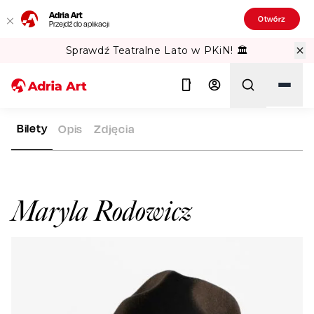
Adria Art
Otwórz
Przejdź do aplikacji
Sprawdź Teatralne Lato w PKiN! 🏛️
Bilety
Opis
Zdjęcia
ADRIA ART
ARTYŚCI
MARYLA RODOWICZ
Szukaj
Maryla Rodowicz