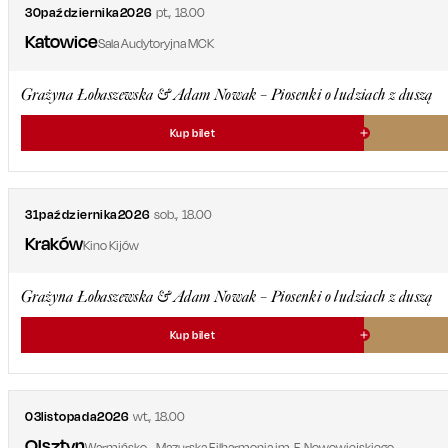
30
października
2026
pt.
,
18.00
Katowice
Sala Audytoryjna MCK
Grażyna Łobaszewska & Adam Nowak – Piosenki o ludziach z duszą
Kup bilet
31
października
2026
sob.
,
18.00
Kraków
Kino Kijów
Grażyna Łobaszewska & Adam Nowak – Piosenki o ludziach z duszą
Kup bilet
03
listopada
2026
wt.
,
18.00
Olsztyn
Warmińsko - Mazurska Filharmonia im. F. Nowowiejskiego