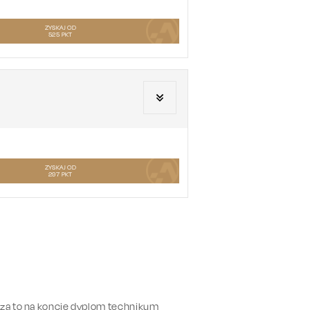
ZYSKAJ OD
525
PKT
ZYSKAJ OD
297
PKT
 za to na koncie dyplom technikum