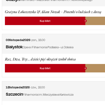
Grażyna Łobaszewska & Adam Nowak – Piosenki o ludziach z duszą
Kup bilet
09
listopada
2026
pon.
,
18.00
Białystok
Opera i Filharmonia Podlaska - ul. Odeska
Raz, Dwa, Trzy… dzieści pięć okrążeń wokół słońca
Kup bilet
12
listopada
2026
czw.
,
18.00
Szczecin
Filharmonia im. Mieczysława Karłowicza