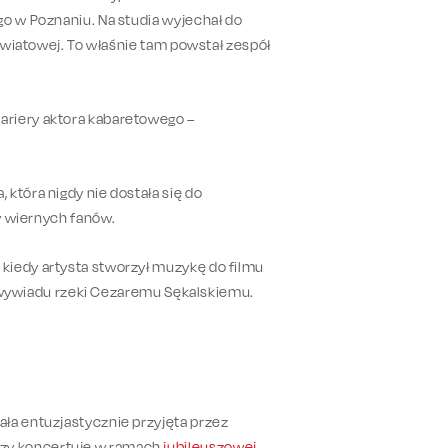
go w Poznaniu. Na studia wyjechał do
oświatowej. To właśnie tam powstał zespół
ariery aktora kabaretowego –
która nigdy nie dostała się do
zy wiernych fanów.
kiedy artysta stworzył muzykę do filmu
ił wywiadu rzeki Cezaremu Sękalskiemu.
ała entuzjastycznie przyjęta przez
zy koncertuje w ramach
jubileuszowej