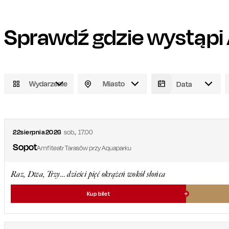
Sprawdź gdzie wystąpi
Wydarzenie
Miasto
22
sierpnia
2026
sob.
,
17.00
Sopot
Amfiteatr Tarasów przy Aquaparku
Raz, Dwa, Trzy… dzieści pięć okrążeń wokół słońca
Kup bilet