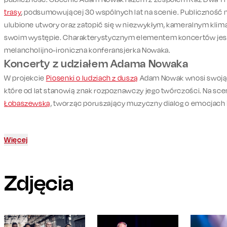
trasy
, podsumowującej 30 wspólnych lat na scenie. Publiczność m
ulubione utwory oraz zatopić się w niezwykłym, kameralnym klim
swoim występie. Charakterystycznym elementem koncertów jes
melancholijno-ironiczna konferansjerka Nowaka.
Koncerty z udziałem Adama Nowaka
W projekcie
Piosenki o ludziach z duszą
Adam Nowak wnosi swoją li
które od lat stanowią znak rozpoznawczy jego twórczości. Na sc
Łobaszewską
, tworząc poruszający muzyczny dialog o emocjach 
Więcej
Zdjęcia