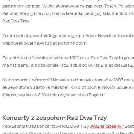
gastronomicznego. Wiele lat pracował na zapleczu Teatru Polskie
Zielonej Góry, gdzie uczył się na kierunku pedagogiki kulturalno-
Raz Dwa Trzy.
Zanim jednak powstała legendarna grupa, Adam Nowak próbował k
współpracował nawet z kabaretem Potem.
Zespół Adama Nowaka powstał w 1990 roku. Raz Dwa Trzy to grupa, 
mainstreamu, ale doskonale radzi sobie od 30 lat, grając dla rzes
Nieco szerzej twórczość Nowaka można było poznać w 1997 roku, 
Jerzego Stuhra „Historie miłosne”. Kilka lat później Nowak udziel
Książkę wydało w 2004 roku wydawnictwo Paganini.
Koncerty z zespołem Raz Dwa Trzy
Poprzednia trasa koncertowa Raz Dwa Trzy
„Ważne piosenki”
zost
publiczność. Obecnie Adam Nowak razem z zespołem Raz Dwa Tr