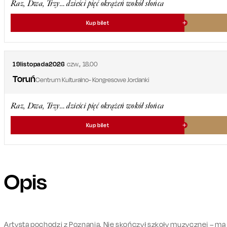
Raz, Dwa, Trzy… dzieści pięć okrążeń wokół słońca
Kup bilet
19
listopada
2026
czw.
,
18.00
Toruń
Centrum Kulturalno- Kongresowe Jordanki
Raz, Dwa, Trzy… dzieści pięć okrążeń wokół słońca
Kup bilet
Opis
Artysta pochodzi z Poznania. Nie skończył szkoły muzycznej – ma