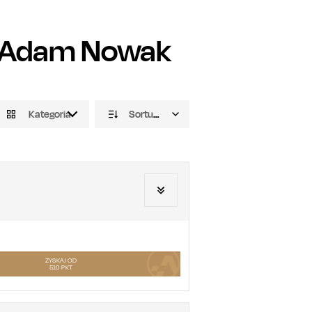
Adam Nowak
Kategoria
Sortuj domyślnie
ZYSKAJ OD
510
PKT