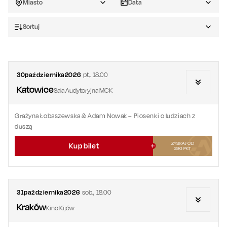
Miasto
Data
Sortuj
30
października
2026
pt.
,
18.00
Katowice
Sala Audytoryjna MCK
Grażyna Łobaszewska & Adam Nowak – Piosenki o ludziach z
duszą
ZYSKAJ OD
Kup bilet
390
PKT
31
października
2026
sob.
,
18.00
Kraków
Kino Kijów