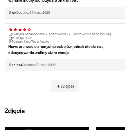
warunki mogły skończyć się omdleniem.
Ala
Dodano:
27
maja
2026
Grażyna Łobaszewska & Adam Nowak – Piosenki o ludziach z duszą
26
maja
2026
Poznań, Kino Teatr Apollo
Nowe aranżacje znanych przebojów jednak nie dla nas,
zdecydowanie wolimy stare wersje.
Teresa
Dodano:
27
maja
2026
Więcej
Zdjęcia