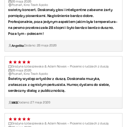
26
maja
2026
Poznań, Kino Teatr Apollo
swietny koncert. Doskonały głos i inteligentne zabawne żarty
pomiędzy piosenkami. Nagłośnienie bardzo dobre.
Profesjonalnie, poza jedynym aspektem jakim byla temperatura-
na pewno przekraczała 28 stopni i było bardzo bardzo duszno.
Poza tym - polecam !
Angelika
Dodano:
28
maja
2026
Grażyna Łobaszewska & Adam Nowak – Piosenki o ludziach z duszą
26
maja
2026
Poznań, Kino Teatr Apollo
Świetny występ artystów z duszą. Doskonała muzyka,
zwłaszcza z ognistym perkusista. Humor, dystans do siebie,
serdeczny dialog z publicznością.
MKS
Dodano:
27
maja
2026
Grażyna Łobaszewska & Adam Nowak – Piosenki o ludziach z duszą