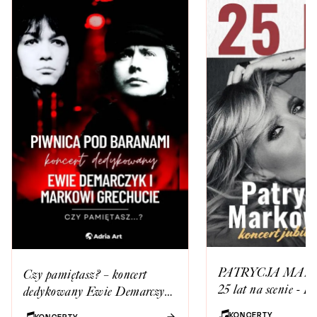
PATRYCJA MA
Czy pamiętasz? – koncert
25 lat na scenie 
dedykowany Ewie Demarczyk
JUBILEUSZOW
i Markowi Grechucie w
KONCERTY
KONCERTY