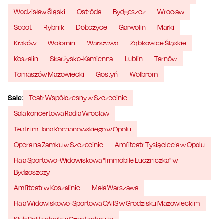
Wodzisław Śląski
Ostróda
Bydgoszcz
Wrocław
Sopot
Rybnik
Dobczyce
Garwolin
Marki
Kraków
Wołomin
Warszawa
Ząbkowice Śląskie
Koszalin
Skarżysko-Kamienna
Lublin
Tarnów
Tomaszów Mazowiecki
Gostyń
Wolbrom
Sale:
Teatr Współczesny w Szczecinie
Sala koncertowa Radia Wrocław
Teatr im. Jana Kochanowskiego w Opolu
Opera na Zamku w Szczecinie
Amfiteatr Tysiąclecia w Opolu
Hala Sportowo-Widowiskowa "Immobile Łuczniczka" w
Bydgoszczy
Amfiteatr w Koszalinie
Mała Warszawa
Hala Widowiskowo-Sportowa CAiIS w Grodzisku Mazowieckim
Klub Politechnik w Częstochowie