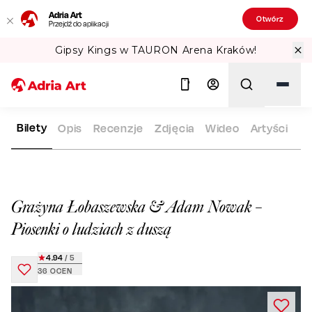
Adria Art
Otwórz
Przejdź do aplikacji
Gipsy Kings w TAURON Arena Kraków!
Bilety
Opis
Recenzje
Zdjęcia
Wideo
Artyści
ADRIA ART
REPERTUAR
GRAŻYNA ŁOBASZEWSKA & ADAM N
Szukaj
Grażyna Łobaszewska & Adam Nowak –
Piosenki o ludziach z duszą
4.94
/ 5
36
OCEN