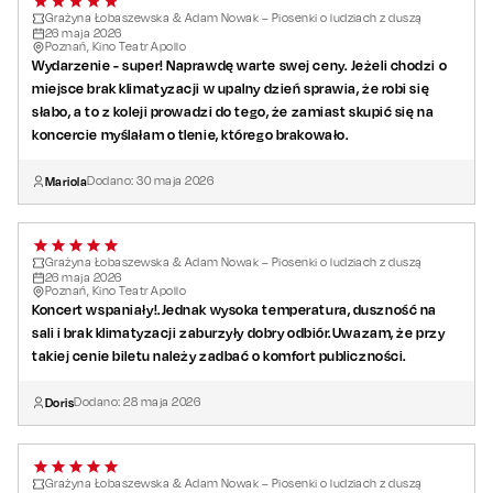
Grażyna Łobaszewska & Adam Nowak – Piosenki o ludziach z duszą
Wystąpią:
26
maja
2026
Poznań, Kino Teatr Apollo
Grażyna Łobaszewska
- śpiew
Wydarzenie - super! Naprawdę warte swej ceny. Jeżeli chodzi o
Adam Nowak
– śpiew i gitara
miejsce brak klimatyzacji w upalny dzień sprawia, że robi się
słabo, a to z koleji prowadzi do tego, że zamiast skupić się na
Zespół Ajagore w składzie:
Maciej Kortas (gitara), Paweł
koncercie myślałam o tlenie, którego brakowało.
Urowski (bas i kontrabas), Łukasz Łapiński (instrumenty
perkusyjne) oraz Łukasz Sasko (gitara)
Mariola
Dodano:
30
maja
2026
Grażyna Łobaszewska & Adam Nowak – Piosenki o ludziach z duszą
26
maja
2026
Poznań, Kino Teatr Apollo
Koncert wspaniały!.Jednak wysoka temperatura, duszność na
sali i brak klimatyzacji zaburzyły dobry odbiór.Uwazam, że przy
takiej cenie biletu należy zadbać o komfort publiczności.
Doris
Dodano:
28
maja
2026
Grażyna Łobaszewska & Adam Nowak – Piosenki o ludziach z duszą