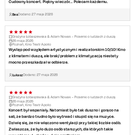
Cudowny koncert. Piękny wieczór... Polecam każdemu.
Bea
Dodano:
27
maja
2026
Grażyna Łobaszewska & Adam Nowak – Piosenki o ludziach z duszą
26
maja
2026
Poznań, Kino Teatr Apollo
Występ pod względem artystycznym i realizatorskim 10/10! Kino
z klimatem i duszą, ale brak/ problem z klimatyzacją niestety
mocno przeszkadzał w odbierze.
Łukasz
Dodano:
27
maja
2026
Grażyna Łobaszewska & Adam Nowak – Piosenki o ludziach z duszą
26
maja
2026
Poznań, Kino Teatr Apollo
Koncert był wspaniały. Natomiast było tak duszno i gorąco na
sali, że bardzo trudno było wytrwać i skupić się na muzyce.
Dziwię się, że nie włączono wentylacji przy takiej liczbie osób.
Zwłaszcza, że było dużo osób starszych, dla których takie