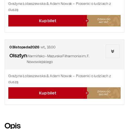
Grażyna Łobaszewska & Adam Nowak – Piosenki o ludziach z
duszą
ZYSKAJ OD
Kup bilet
447
PKT
03
listopada
2026
wt.
,
18.00
Olsztyn
Warmińsko - Mazurska Filharmonia im. F.
Nowowiejskiego
Grażyna Łobaszewska & Adam Nowak – Piosenki o ludziach z
duszą
ZYSKAJ OD
Kup bilet
300
PKT
Opis