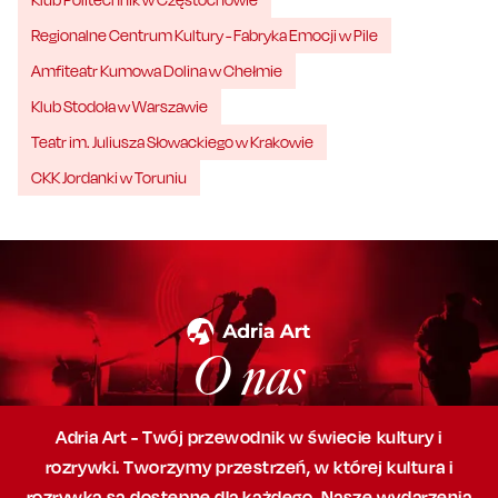
Regionalne Centrum Kultury - Fabryka Emocji w Pile
Amfiteatr Kumowa Dolina w Chełmie
Klub Stodoła w Warszawie
Teatr im. Juliusza Słowackiego w Krakowie
CKK Jordanki w Toruniu
O nas
Adria Art - Twój przewodnik w świecie kultury i
rozrywki. Tworzymy przestrzeń,
w której
kultura i
rozrywka są dostępne dla każdego. Nasze wydarzenia