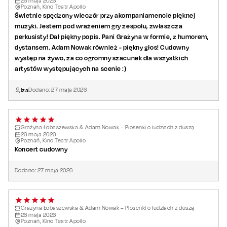
26
maja
2026
Poznań, Kino Teatr Apollo
Świetnie spędzony wieczór przy akompaniamencie pięknej
muzyki. Jestem pod wrażeniem gry zespołu, zwłaszcza
perkusisty! Dał piękny popis. Pani Grażyna w formie, z humorem,
dystansem. Adam Nowak również - piękny głos! Cudowny
występ na żywo, za co ogromny szacunek dla wszystkich
artystów występujących na scenie :)
Iza
Dodano:
27
maja
2026
Grażyna Łobaszewska & Adam Nowak – Piosenki o ludziach z duszą
26
maja
2026
Poznań, Kino Teatr Apollo
Koncert cudowny
Dodano:
27
maja
2026
Grażyna Łobaszewska & Adam Nowak – Piosenki o ludziach z duszą
26
maja
2026
Poznań, Kino Teatr Apollo