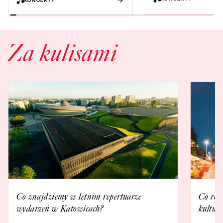
wykonaniu Piwnicy pod
Baranami
Za kulisami
Co znajdziemy w letnim repertuarze
Co rob
wydarzeń w Katowicach?
kultur