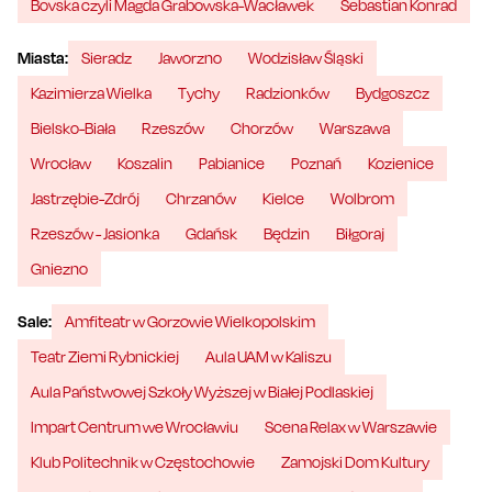
Bovska czyli Magda Grabowska-Wacławek
Sebastian Konrad
Miasta:
Sieradz
Jaworzno
Wodzisław Śląski
Kazimierza Wielka
Tychy
Radzionków
Bydgoszcz
Bielsko-Biała
Rzeszów
Chorzów
Warszawa
Wrocław
Koszalin
Pabianice
Poznań
Kozienice
Jastrzębie-Zdrój
Chrzanów
Kielce
Wolbrom
Rzeszów - Jasionka
Gdańsk
Będzin
Biłgoraj
Gniezno
Sale:
Amfiteatr w Gorzowie Wielkopolskim
Teatr Ziemi Rybnickiej
Aula UAM w Kaliszu
Aula Państwowej Szkoły Wyższej w Białej Podlaskiej
Impart Centrum we Wrocławiu
Scena Relax w Warszawie
Klub Politechnik w Częstochowie
Zamojski Dom Kultury