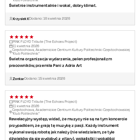
"Klub Politechnik"
Świetnie instrumentalnie i wokal , dobry klimat.
Krzysiek K
Dodano:
16
kwietnia
2026
PINK FLOYD Tribute (The Echoes Project)
11
kwietnia
2026
Częstochowa, Akademickie Centrum Kultury Politechniki Częstochowskiej
"Klub Politechnik"
Świetna organizacja wydarzenia, pełen profesjonalizm
pracowników, przemiła Pani z Adria Art
Zonkar
Dodano:
15
kwietnia
2026
PINK FLOYD Tribute (The Echoes Project)
11
kwietnia
2026
Częstochowa, Akademickie Centrum Kultury Politechniki Częstochowskiej
"Klub Politechnik"
Rewelacyjny występ, widać, że muzycy nie są na tym koncercie
przypadkiem, że grają tę muzykę z pasji. Każdy instrument
wykonał swoją robotę jak należy (nie wiedziałam, ze tyle
dźwięków da się wydobyć z gitary), wokalistki i wokaliści