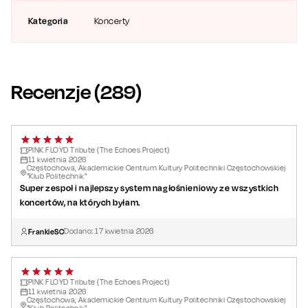
zapisały się w historii rocka.
Kategoria
Koncerty
Recenzje (
289
)
PINK FLOYD Tribute (The Echoes Project)
11
kwietnia
2026
Częstochowa, Akademickie Centrum Kultury Politechniki Częstochowskiej
"Klub Politechnik"
Super zespoł i najlepszy system nagłośnieniowy ze wszystkich
koncertów, na których byłam.
FrankieSC
Dodano:
17
kwietnia
2026
PINK FLOYD Tribute (The Echoes Project)
11
kwietnia
2026
Częstochowa, Akademickie Centrum Kultury Politechniki Częstochowskiej