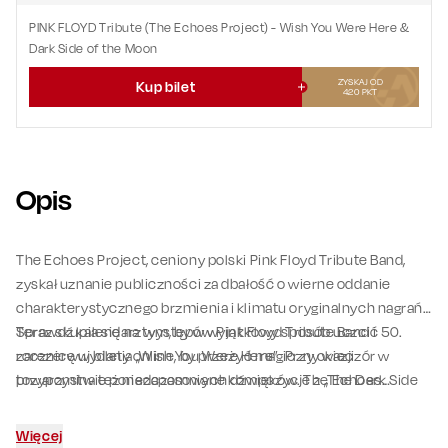
PINK FLOYD Tribute (The Echoes Project)
- Wish You Were Here &
Dark Side of the Moon
ZYSKAJ OD
Kup bilet
420
PKT
Opis
The Echoes Project, ceniony polski Pink Floyd Tribute Band,
zyskał uznanie publiczności za dbałość o wierne oddanie
charakterystycznego brzmienia i klimatu oryginalnych nagrań.
Teraz skupia się na tym, by w wyjątkowy sposób uczcić 50.
Sprawdź kalendarz występów Pink Floyd Tribute Band i
rocznicę wydania „Wish You Were Here”. Przy okazji
zarezerwuj bilety online, by przeżyć magiczny wieczór w
przypomina też niezapomniane kompozycje z „The Dark Side
towarzystwie ponadczasowych dźwięków. The Echoes
of The Moon”, bez których trudno wyobrazić sobie pełne
Project zabierze Cię w muzyczną podróż pełną wspomnień i
doświadczenie muzyki Pink Floyd.
inspiracji, oddając hołd dwóm albumom, które na zawsze
Więcej