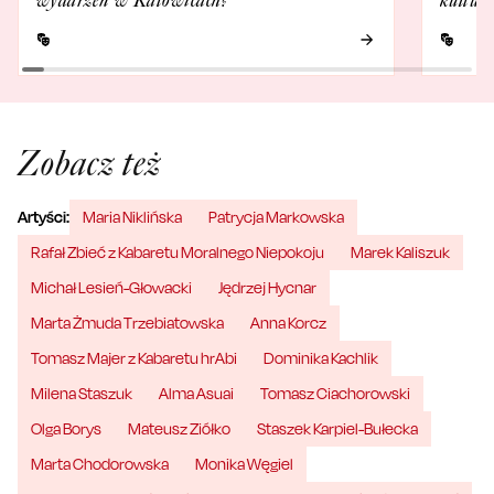
Zobacz też
Artyści:
Maria Niklińska
Patrycja Markowska
Rafał Zbieć z Kabaretu Moralnego Niepokoju
Marek Kaliszuk
Michał Lesień-Głowacki
Jędrzej Hycnar
Marta Żmuda Trzebiatowska
Anna Korcz
Tomasz Majer z Kabaretu hrAbi
Dominika Kachlik
Milena Staszuk
Alma Asuai
Tomasz Ciachorowski
Olga Borys
Mateusz Ziółko
Staszek Karpiel-Bułecka
Marta Chodorowska
Monika Węgiel