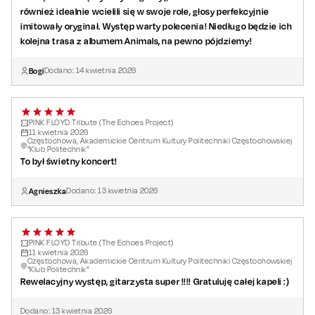
również idealnie wcielili się w swoje role, głosy perfekcyjnie
imitowały oryginał. Występ warty polecenia! Niedługo będzie ich
kolejna trasa z albumem Animals, na pewno pójdziemy!
Bogi
Dodano:
14
kwietnia
2026
PINK FLOYD Tribute (The Echoes Project)
11
kwietnia
2026
Częstochowa, Akademickie Centrum Kultury Politechniki Częstochowskiej
"Klub Politechnik"
To był świetny koncert!
Agnieszka
Dodano:
13
kwietnia
2026
PINK FLOYD Tribute (The Echoes Project)
11
kwietnia
2026
Częstochowa, Akademickie Centrum Kultury Politechniki Częstochowskiej
"Klub Politechnik"
Rewelacyjny występ, gitarzysta super !!!! Gratuluję całej kapeli :)
Dodano:
13
kwietnia
2026