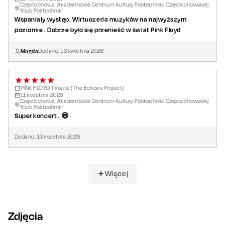
Częstochowa, Akademickie Centrum Kultury Politechniki Częstochowskiej
"Klub Politechnik"
Wspaniały występ. Wirtuozeria muzyków na najwyższym
poziomie . Dobrze było się przenieść w świat Pink Floyd
Magda
Dodano:
13
kwietnia
2026
PINK FLOYD Tribute (The Echoes Project)
11
kwietnia
2026
Częstochowa, Akademickie Centrum Kultury Politechniki Częstochowskiej
"Klub Politechnik"
Super koncert . 😄
Dodano:
13
kwietnia
2026
Więcej
Zdjęcia