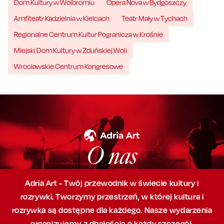
Dom Kultury w Wolbromiu
Opera Nova w Bydgoszczy
Amfiteatr Kadzielnia w Kielcach
Teatr Mały w Tychach
Regionalne Centrum Kultur Pogranicza w Krośnie
Miejski Dom Kultury w Zduńskiej Woli
Wrocławskie Centrum Kongresowe
O nas
Adria Art - Twój przewodnik w świecie kultury i
rozrywki. Tworzymy przestrzeń,
w której
kultura i
rozrywka są dostępne dla każdego. Nasze wydarzenia
organizujemy
z dbałością
o każdy szczegół,