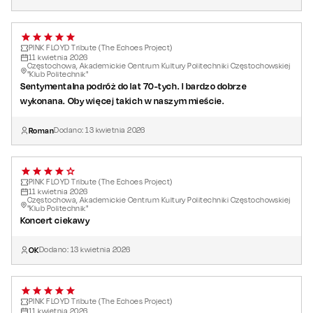
PINK FLOYD Tribute (The Echoes Project)
11
kwietnia
2026
Częstochowa, Akademickie Centrum Kultury Politechniki Częstochowskiej
"Klub Politechnik"
Sentymentalna podróż do lat 70-tych. I bardzo dobrze
wykonana. Oby więcej takich w naszym mieście.
Roman
Dodano:
13
kwietnia
2026
PINK FLOYD Tribute (The Echoes Project)
11
kwietnia
2026
Częstochowa, Akademickie Centrum Kultury Politechniki Częstochowskiej
"Klub Politechnik"
Koncert ciekawy
OK
Dodano:
13
kwietnia
2026
PINK FLOYD Tribute (The Echoes Project)
11
kwietnia
2026