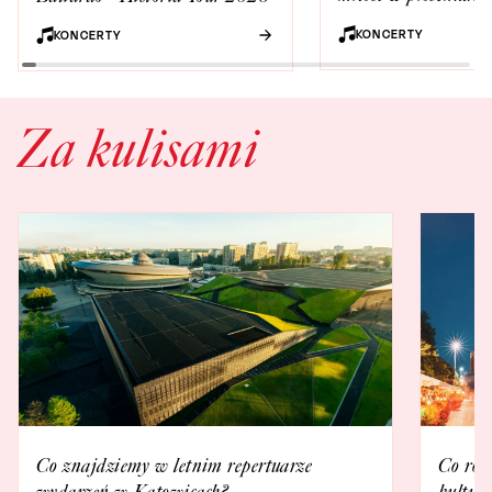
legendarnych polskic
KONCERTY
KONCERTY
wokalistów
Za kulisami
Co znajdziemy w letnim repertuarze
Co rob
wydarzeń w Katowicach?
kultur