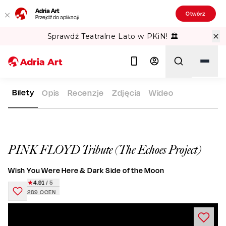
Adria Art
Otwórz
Przejdź do aplikacji
Sprawdź Teatralne Lato w PKiN! 🏛️
Bilety
Opis
Recenzje
Zdjęcia
Wideo
ADRIA ART
REPERTUAR
PINK FLOYD TRIBUTE (THE ECHOE
Szukaj
PINK FLOYD Tribute (The Echoes Project)
Wish You Were Here & Dark Side of the Moon
4.91
/ 5
289
OCEN