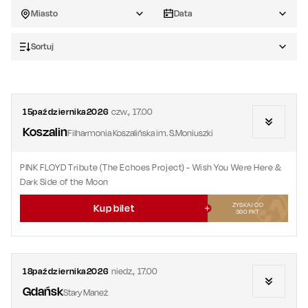
Miasto
Data
Sortuj
15
października
2026
czw.
,
17.00
Koszalin
Filharmonia Koszalińska im. S.Moniuszki
PINK FLOYD Tribute (The Echoes Project)
- Wish You Were Here &
Dark Side of the Moon
ZYSKAJ OD
Kup bilet
360
PKT
18
października
2026
niedz.
,
17.00
Gdańsk
Stary Maneż