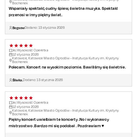
Bochenek
Wspaniały spektakl, cudny śpiew, świetna muzyka. Spektakl
przenosi w inny piękny świat.
Bogsow
Dodano:
13
stycznia
2026
Jej Wysokość Operetka
12
stycznia
2026
Katowice, Katowice Miasto Ogrodów - Instytucja Kultury im. Krystyny
Bochenek
Polecam. Koncert na wysokim poziomie. Bawiliśmy się świetnie.
Śliwka.
Dodano:
13
stycznia
2026
Jej Wysokość Operetka
12
stycznia
2026
Katowice, Katowice Miasto Ogrodów - Instytucja Kultury im. Krystyny
Bochenek
Piękny koncert uwielbiam te koncerty .No i wykonawcy
mistrzostwo .Bardzo mi się podobał . Pozdrawiam ♥️