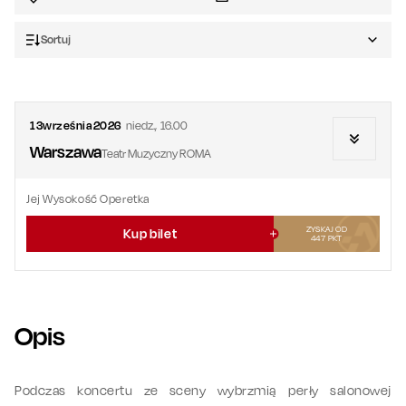
Sortuj
13
września
2026
niedz.
,
16.00
Warszawa
Teatr Muzyczny ROMA
Jej Wysokość Operetka
ZYSKAJ OD
Kup bilet
447
PKT
Opis
Podczas koncertu ze sceny wybrzmią perły salonowej