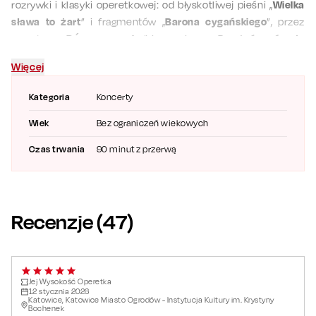
rozrywki i klasyki operetkowej: od błyskotliwej pieśni „
Wielka
sława to żart
” i fragmentów „
Barona cygańskiego
”, przez
zmysłowe „
Bésame mucho
” i energiczne „
Przetańczyć całą
noc
”, po duetowe fajerwerki z „
Hrabiny Maricy
” i „
Księżniczki
Więcej
Czardasza
”. Finał zwieńczy poruszające „
Time to Say
Goodbye
”.
Kategoria
Koncerty
Za dramaturgię i lekkość opowieści odpowiada
Emilia Czekała
,
Wiek
Bez ograniczeń wiekowych
która wprowadzi w kulisy kolejnych utworów, a nad pulsującą
rytmem i kolorem partyturą czuwa
Marek Czekała
, prowadząc
Czas trwania
90 minut z przerwą
Orkiestrę Symfoników Bydgoskich
przez taneczne uniesienia
i romantyczne kantyleny.
W centrum pozostaje jednak
Grażyna Brodzińska
– jej styl,
Recenzje (
47
)
kultura frazy i sceniczna elegancja przypominają, dlaczego
„operetka to królowa, która się nigdy nie starzeje”. Razem z
Albertem Memeti
i
Jakubem Milewskim
udowadnia, że te
melodie wciąż poruszają i rozpalają wyobraźnię.
Jej Wysokość Operetka
12
stycznia
2026
Oddaj się czarowi „Jej Wysokości Operetki” – jednemu
Katowice, Katowice Miasto Ogrodów - Instytucja Kultury im. Krystyny
Bochenek