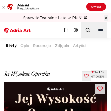
Adria Art
Otwórz
Przejdź do aplikacji
Sprawdź Teatralne Lato w PKiN! 🏛️
Bilety
Opis
Recenzje
Zdjęcia
Artyści
ADRIA ART
REPERTUAR
JEJ WYSOKOŚĆ OPERETKA
Szukaj
4.94
/ 5
Jej Wysokość Operetka
47
OCEN