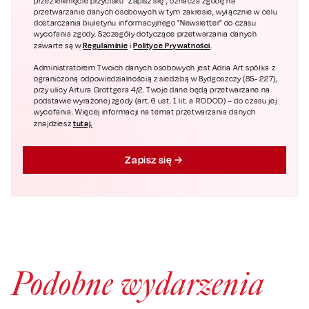
przez kliknięcie przycisku "Zapisz się", oznacza zgodę na
przetwarzanie danych osobowych w tym zakresie, wyłącznie w celu
dostarczania biuletynu informacyjnego "Newsletter" do czasu
wycofania zgody. Szczegóły dotyczące przetwarzania danych
Regulaminie
Polityce Prywatności
zawarte są w
i
.
Administratorem Twoich danych osobowych jest Adria Art spółka z
ograniczoną odpowiedzialnością z siedzibą w Bydgoszczy (85- 227),
przy ulicy Artura Grottgera 4/2. Twoje dane będą przetwarzane na
podstawie wyrażonej zgody (art. 6 ust. 1 lit. a RODOD) – do czasu jej
wycofania. Więcej informacji na temat przetwarzania danych
tutaj.
znajdziesz
Zapisz się
Podobne wydarzenia