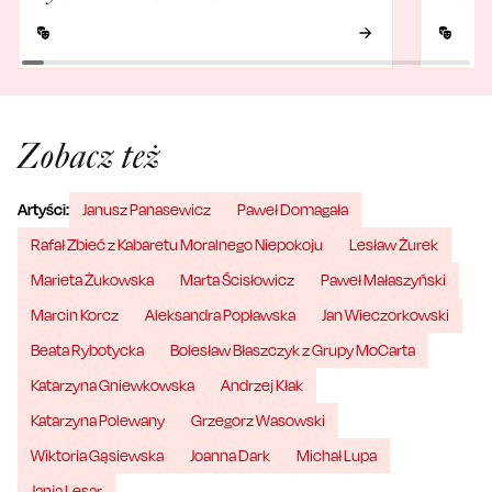
Zobacz też
Artyści:
Janusz Panasewicz
Paweł Domagała
Rafał Zbieć z Kabaretu Moralnego Niepokoju
Lesław Żurek
Marieta Żukowska
Marta Ścisłowicz
Paweł Małaszyński
Marcin Korcz
Aleksandra Popławska
Jan Wieczorkowski
Beata Rybotycka
Bolesław Błaszczyk z Grupy MoCarta
Katarzyna Gniewkowska
Andrzej Kłak
Katarzyna Polewany
Grzegorz Wasowski
Wiktoria Gąsiewska
Joanna Dark
Michał Lupa
Janja Lesar