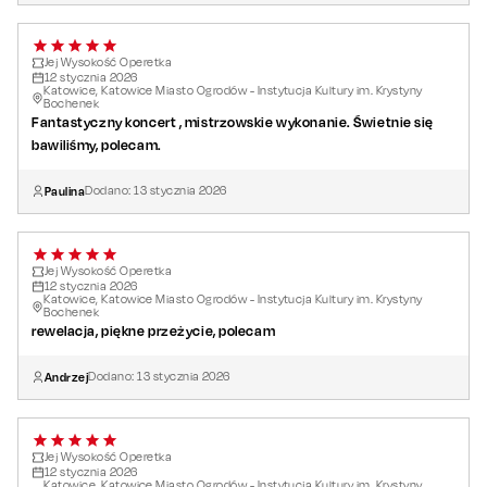
Jej Wysokość Operetka
12
stycznia
2026
Katowice, Katowice Miasto Ogrodów - Instytucja Kultury im. Krystyny
Bochenek
Fantastyczny koncert , mistrzowskie wykonanie. Świetnie się
bawiliśmy, polecam.
Paulina
Dodano:
13
stycznia
2026
Jej Wysokość Operetka
12
stycznia
2026
Katowice, Katowice Miasto Ogrodów - Instytucja Kultury im. Krystyny
Bochenek
rewelacja, piękne przeżycie, polecam
Andrzej
Dodano:
13
stycznia
2026
Jej Wysokość Operetka
12
stycznia
2026
Katowice, Katowice Miasto Ogrodów - Instytucja Kultury im. Krystyny