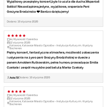
wieczorowi, który łączy klasę, humor i nieśmiertelne melodie.
Wyjątkowy przepiękny koncert,była to uczta dla ducha.Wspaniali
Królowa zaprasza!
Soliści! Niezastąpiona,jedyna , wyjątkowa, wspaniała Pani
Grażyna Brodzinska ❤️ Bardzo dziękujemy!
Dodano:
16
stycznia
2026
Wykonawcy:
Jej Wysokość Operetka
Narratorka:
Emilia Czekała
12
stycznia
2026
Katowice, Katowice Miasto Ogrodów - Instytucja Kultury im. Krystyny
Bochenek
Dyrygent:
Marek Czekała
Piękny koncert, fantastyczna atmosfera, możliwość zobaczenia
i usłyszenia na żywo pani Grażyny Brodzińskiej w duecie z
Sopran:
Grażyna Brodzińska
panem Arnoldem Rutkowskim, pełna humoru prowadząca Emilia
Tenor:
Albert Memeti
Czekała i zespół muzyków pod batutą Marka Czekały
Baryton:
Jakub Milewski
Aska72
Dodano:
16
stycznia
2026
Orkiestra Symfoników Bydgoskich
Jej Wysokość Operetka
12
stycznia
2026
Czas trwania: 1,5 godziny z przerwą
Katowice, Katowice Miasto Ogrodów - Instytucja Kultury im. Krystyny
Bochenek