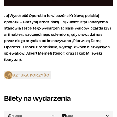
Jej Wysokość Operetka to wieczór z Królową polskiej
operetki – Grażyną Brodzińską. Jej kunszt, styl i charyzma
stanowią serce tego wydarzenia: blask walców, czardaszy i
arii nabiera szczególnego splendoru, gdy prowadzi nas
przez niego artystka od lat nazywana „Pierwszą Damą
Operetki”. U boku Brodzińskiej wystąpi dwóch niezwykłych
śpiewaków: Albert Memeti (tenor) oraz Jakub Milewski
(baryton).
SZTUKA KORZYŚCI
Bilety na wydarzenia
Miasto
Data