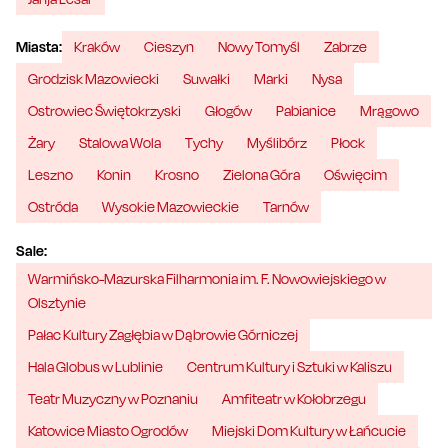
Miasta:
Kraków
Cieszyn
Nowy Tomyśl
Zabrze
Grodzisk Mazowiecki
Suwałki
Marki
Nysa
Ostrowiec Świętokrzyski
Głogów
Pabianice
Mrągowo
Żary
Stalowa Wola
Tychy
Myślibórz
Płock
Leszno
Konin
Krosno
Zielona Góra
Oświęcim
Ostróda
Wysokie Mazowieckie
Tarnów
Sale:
Warmińsko-Mazurska Filharmonia im. F. Nowowiejskiego w
Olsztynie
Pałac Kultury Zagłębia w Dąbrowie Górniczej
Hala Globus w Lublinie
Centrum Kultury i Sztuki w Kaliszu
Teatr Muzyczny w Poznaniu
Amfiteatr w Kołobrzegu
Katowice Miasto Ogrodów
Miejski Dom Kultury w Łańcucie