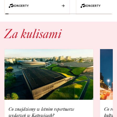
KONCERTY
KONCERTY
Za kulisami
Co znajdziemy w letnim repertuarze
Co rob
wydarzeń w Katowicach?
kultur