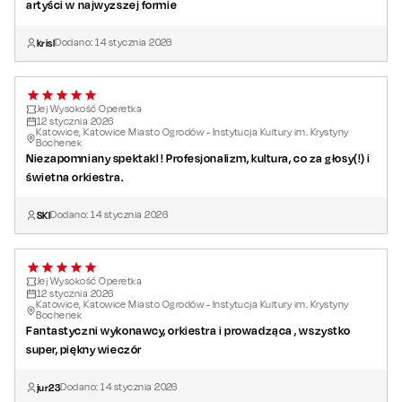
artyści w najwyzszej formie
krisl
Dodano:
14
stycznia
2026
Jej Wysokość Operetka
12
stycznia
2026
Katowice, Katowice Miasto Ogrodów - Instytucja Kultury im. Krystyny
Bochenek
Niezapomniany spektakl ! Profesjonalizm, kultura, co za głosy(!) i
świetna orkiestra.
SKI
Dodano:
14
stycznia
2026
Jej Wysokość Operetka
12
stycznia
2026
Katowice, Katowice Miasto Ogrodów - Instytucja Kultury im. Krystyny
Bochenek
Fantastyczni wykonawcy, orkiestra i prowadząca , wszystko
super, piękny wieczór
jur23
Dodano:
14
stycznia
2026