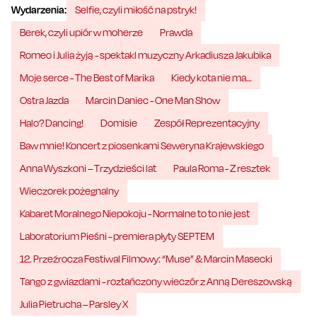
Wydarzenia:
Selfie, czyli miłość na pstryk!
Berek, czyli upiór w moherze
Prawda
Romeo i Julia żyją - spektakl muzyczny Arkadiusza Jakubika
Moje serce - The Best of Marika
Kiedy kota nie ma…
Ostra Jazda
Marcin Daniec - One Man Show
Halo? Dancing!
Domisie
Zespół Reprezentacyjny
Baw mnie! Koncert z piosenkami Seweryna Krajewskiego
Anna Wyszkoni – Trzydzieści lat
Paula Roma - Z resztek
Wieczorek pożegnalny
Kabaret Moralnego Niepokoju - Normalne to to nie jest
Laboratorium Pieśni - premiera płyty SEPTEM
12. Przeźrocza Festiwal Filmowy: “Muse” & Marcin Masecki
Tango z gwiazdami - roztańczony wieczór z Anną Dereszowską
Julia Pietrucha – Parsley X