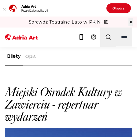
Adria Art
Otwórz
Przejdź do aplikacji
Sprawdź Teatralne Lato w PKiN! 🏛️
Bilety
Opis
ADRIA ART
SALE WIDOWISKOWE
MIEJSKI OŚRODEK KULTU
Szukaj
Miejski Ośrodek Kultury w
Zawierciu
- repertuar
wydarzeń