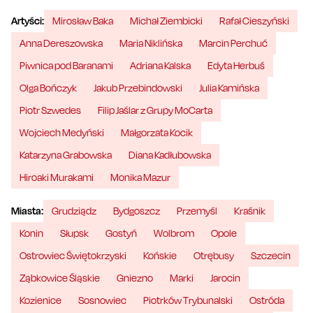
Artyści:
Mirosław Baka
Michał Ziembicki
Rafał Cieszyński
Anna Dereszowska
Maria Niklińska
Marcin Perchuć
Piwnica pod Baranami
Adriana Kalska
Edyta Herbuś
Olga Bończyk
Jakub Przebindowski
Julia Kamińska
Piotr Szwedes
Filip Jaślar z Grupy MoCarta
Wojciech Medyński
Małgorzata Kocik
Katarzyna Grabowska
Diana Kadłubowska
Hiroaki Murakami
Monika Mazur
Miasta:
Grudziądz
Bydgoszcz
Przemyśl
Kraśnik
Konin
Słupsk
Gostyń
Wolbrom
Opole
Ostrowiec Świętokrzyski
Końskie
Otrębusy
Szczecin
Ząbkowice Śląskie
Gniezno
Marki
Jarocin
Kozienice
Sosnowiec
Piotrków Trybunalski
Ostróda