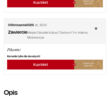
ZYSKAJ OD
Kup bilet
330
PKT
06
listopada
2026
pt.
,
19.00
Zawiercie
Miejski Ośrodek Kultury "Centrum" im. Adama
Mickiewicza
Pikantni
Komedia tylko dla dorosłych!
ZYSKAJ OD
Kup bilet
330
PKT
Opis