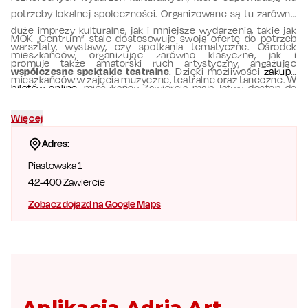
potrzeby lokalnej społeczności. Organizowane są tu zarówno
duże imprezy kulturalne, jak i mniejsze wydarzenia, takie jak
MOK „Centrum” stale dostosowuje swoją ofertę do potrzeb
warsztaty, wystawy, czy spotkania tematyczne. Ośrodek
mieszkańców, organizując zarówno klasyczne, jak i
promuje także amatorski ruch artystyczny, angażując
współczesne spektakle teatralne
. Dzięki możliwości
zakupu
mieszkańców w zajęcia muzyczne, teatralne oraz taneczne. W
biletów online
, mieszkańcy Zawiercia mają łatwy dostęp do
ramach swojej oferty MOK „Centrum” prowadzi m.in.
wielu wydarzeń kulturalnych i doświadczania niepowtarzalnej
Reprezentacyjny Zespół Pieśni i Tańca „Zawiercie” oraz Zespół
Więcej
magii teatru. Bilety na wydarzenia znajdują się na stronie adria-
Folklorystyczny „Małe Zawiercie”, które pielęgnują lokalną
art.pl
Adres:
tradycję i kulturę ludową. Chór Capella Vartiensis oraz liczne
pracownie artystyczne, takie jak szkła, ceramiki czy rysunku,
Piastowska 1
tworzą wyjątkowe warunki do rozwijania artystycznych pasji.
42-400
Zawiercie
Zobacz dojazd na Google Maps