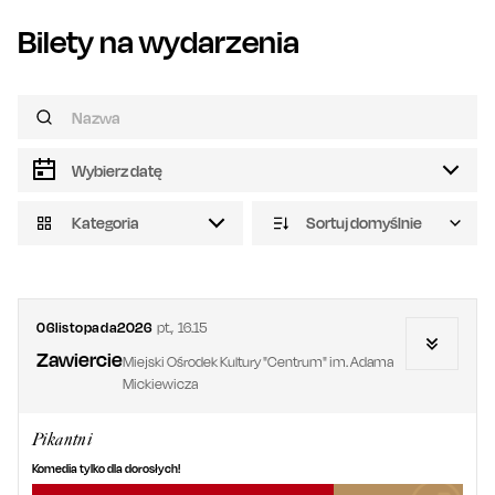
Bilety na wydarzenia
Kategoria
Sortuj domyślnie
06
listopada
2026
pt.
,
16.15
Zawiercie
Miejski Ośrodek Kultury "Centrum" im. Adama
Mickiewicza
Pikantni
Komedia tylko dla dorosłych!