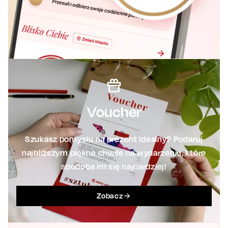
Voucher
Szukasz pomysłu na prezent idealny? Podaruj
najbliższym piękne chwile na wydarzeniu, które
spodoba im się najbardziej!
Zobacz