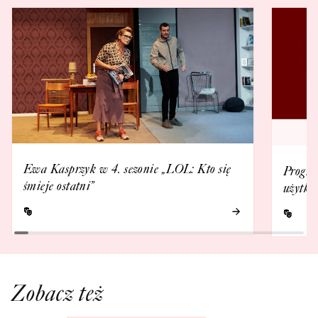
Ewa Kasprzyk w 4. sezonie „LOL: Kto się
Progra
śmieje ostatni”
użytko
Zobacz też