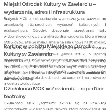
Miejski Ośrodek Kultury w Zawierciu –
wydarzenia, adres i infrastruktura
Budynek MOK-u jest doskonale wyposażony, co pozwala na
organizację różnorodnych wydarzeń kulturalnych i
edukacyjnych. Ośrodek dysponuje przestronną salą
widowiskowo-kinową z amfiteatralną widownią, która mieści
538 widzów, a także małą, kameralną salą kinową na 60 miejsc,
Parking w pobliżu Miejskiego Ośrodka
idealną do bardziej intymnych pokazów filmowych i spotkań
Kultury w Zawierciu
artystycznych. Dwupoziomowa galeria sztuki o łącznej
powierzchni 392 m² stanowi doskonałą przestrzeń dla wystaw
Siedziba MOK „Centrum” znajduje się w Zawierciu przy ulicy
i wernisaży, a sale do zajęć tanecznych oraz liczne pracownie
Piastowskiej 1, a filia ośrodka mieści się w Kromołowie przy
artystyczne oferują możliwość rozwoju talentów
ulicy Filaretów 1.
Obok sali przy ul. Piastowskiej 1 znajduje się
mieszkańców w wielu dziedzinach, od ceramiki i malarstwa po
darmowy parking
.
modelarstwo lotnicze.
Działalność MOK w Zawierciu – repertuar
teatralny
Działalność MOK „Centrum” skupia się na realizacji
różnorodnych wydarzeń kulturalnych, które odpowiadają na