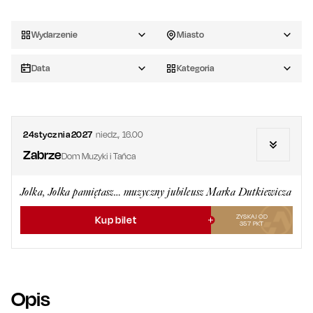
Wydarzenie
Miasto
Data
Kategoria
24
stycznia
2027
niedz.
,
16.00
Zabrze
Dom Muzyki i Tańca
Jolka, Jolka pamiętasz… muzyczny jubileusz Marka Dutkiewicza
ZYSKAJ OD
Kup bilet
357
PKT
Opis