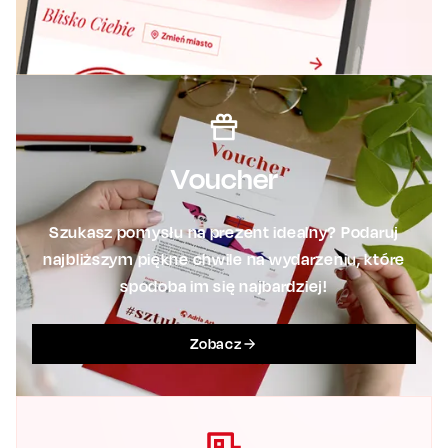
Voucher
Szukasz pomysłu na prezent idealny? Podaruj
najbliższym piękne chwile na wydarzeniu, które
spodoba im się najbardziej!
Zobacz