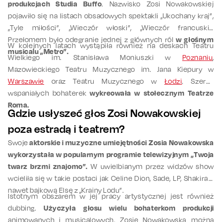
produkcjach Studia Buffo
. Nazwisko Zosi Nowakowskiej
pojawiło się na listach obsadowych spektakli „Ukochany kraj”,
„Tyle miłości”, „Wieczór włoski”, „Wieczór francuski”.
Przełomem było odegranie jednej z głównych ról
w głośnym
W kolejnych latach wystąpiła również na deskach Teatru
musicalu „Metro”.
Wielkiego im. Stanisława Moniuszki w
Poznaniu
,
Mazowieckiego Teatru Muzycznego im. Jana Kiepury w
Warszawie
oraz Teatru Muzycznego w
Łodzi
. Szereg
wspaniałych bohaterek
wykreowała w stołecznym Teatrze
Roma.
Gdzie usłyszeć głos Zosi Nowakowskiej
poza estradą i teatrem?
Swoje
aktorskie i muzyczne umiejętności Zosia Nowakowska
wykorzystała w popularnym programie telewizyjnym „Twoja
twarz brzmi znajomo”.
W uwielbianym przez widzów show
wcieliła się w takie postaci jak Celine Dion, Sade, LP, Shakira a
nawet bajkową Elsę z „Krainy Lodu”.
Istotnym obszarem w jej pracy artystycznej jest również
dubbing.
Użyczyła głosu wielu bohaterkom produkcji
animowanych i musicalowych. Zosię Nowakowską można