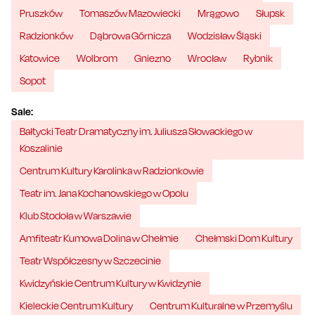
Pruszków
Tomaszów Mazowiecki
Mrągowo
Słupsk
Radzionków
Dąbrowa Górnicza
Wodzisław Śląski
Katowice
Wolbrom
Gniezno
Wrocław
Rybnik
Sopot
Sale:
Bałtycki Teatr Dramatyczny im. Juliusza Słowackiego w
Koszalinie
Centrum Kultury Karolinka w Radzionkowie
Teatr im. Jana Kochanowskiego w Opolu
Klub Stodoła w Warszawie
Amfiteatr Kumowa Dolina w Chełmie
Chełmski Dom Kultury
Teatr Współczesny w Szczecinie
Kwidzyńskie Centrum Kultury w Kwidzynie
Kieleckie Centrum Kultury
Centrum Kulturalne w Przemyślu