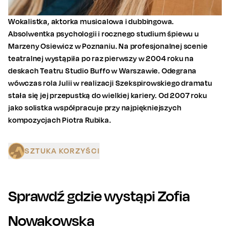
Wokalistka, aktorka musicalowa i dubbingowa.
Absolwentka psychologii i rocznego studium śpiewu u
Marzeny Osiewicz w Poznaniu. Na profesjonalnej scenie
teatralnej wystąpiła po raz pierwszy w 2004 roku na
deskach Teatru Studio Buffo w Warszawie. Odegrana
wówczas rola Julii w realizacji Szekspirowskiego dramatu
stała się jej przepustką do wielkiej kariery. Od 2007 roku
jako solistka współpracuje przy najpiękniejszych
kompozycjach Piotra Rubika.
SZTUKA KORZYŚCI
Sprawdź gdzie wystąpi
Zofia
Nowakowska