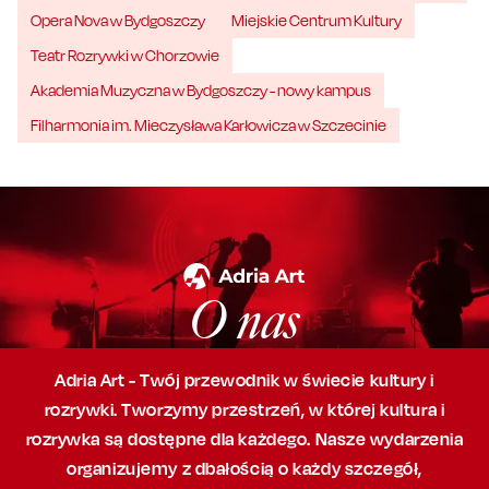
Opera Nova w Bydgoszczy
Miejskie Centrum Kultury
Teatr Rozrywki w Chorzowie
Akademia Muzyczna w Bydgoszczy - nowy kampus
Filharmonia im. Mieczysława Karłowicza w Szczecinie
O nas
Adria Art - Twój przewodnik w świecie kultury i
rozrywki. Tworzymy przestrzeń,
w której
kultura i
rozrywka są dostępne dla każdego. Nasze wydarzenia
organizujemy
z dbałością
o każdy szczegół,