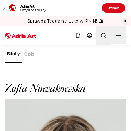
Adria Art
Otwórz
Przejdź do aplikacji
Sprawdź Teatralne Lato w PKiN! 🏛️
Bilety
Opis
ADRIA ART
ARTYŚCI
ZOFIA NOWAKOWSKA
Szukaj
Zofia Nowakowska