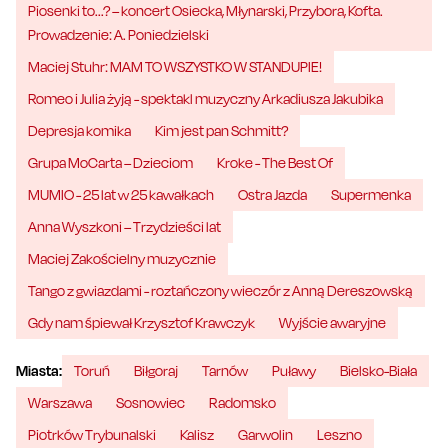
Piosenki to...? – koncert Osiecka, Młynarski, Przybora, Kofta.
Prowadzenie: A. Poniedzielski
Maciej Stuhr: MAM TO WSZYSTKO W STANDUPIE!
Romeo i Julia żyją - spektakl muzyczny Arkadiusza Jakubika
Depresja komika
Kim jest pan Schmitt?
Grupa MoCarta – Dzieciom
Kroke - The Best Of
MUMIO - 25 lat w 25 kawałkach
Ostra Jazda
Supermenka
Anna Wyszkoni – Trzydzieści lat
Maciej Zakościelny muzycznie
Tango z gwiazdami - roztańczony wieczór z Anną Dereszowską
Gdy nam śpiewał Krzysztof Krawczyk
Wyjście awaryjne
Miasta:
Toruń
Biłgoraj
Tarnów
Puławy
Bielsko-Biała
Warszawa
Sosnowiec
Radomsko
Piotrków Trybunalski
Kalisz
Garwolin
Leszno