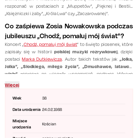
rozpoznać w postaciach z „Muppetów”, „Pięknej i Bestii”,
„Księżniczki i żaby”, „Króla Lwa” czy „Zaczarowanej”.
Co zaśpiewa Zosia Nowakowska podczas
jubileuszu „Chodź, pomaluj mój świat”?
Koncert „
Chodź, pomaluj mój świat
” to święto piosenek, które
zapisały się w historii
polskiej muzyki rozrywkowej
, dzięki
postaci
Marka Dutkiewicza
. Autor takich tekstów jak
„Jolka,
Jolka”, „Słodkiego, miłego życia”, „Dmuchawce, latawce,
wiatr”
zaprasza na wieczór wspomnień, podczas którego
muzyka przeplata się z
zakulisowymi opowieściami
.
Więcej
Różnorodna paleta melodii, od nostalgicznych ballad po
energetyczne hity, zabrzmi w wykonaniu
znakomitych
Wiek
38
wokalistów
, takich jak Zofia Nowakowska,
Mateusz Ziółko
czy
Data urodzenia
24.02.1988
Hanna Śleszyńska
. Czy jesteście gotowi na
sentymentalną
podróż
przez dekady polskiej muzyki popularnej?
Miejsce
Kościan
urodzenia