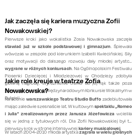
Jak zaczęła się kariera muzyczna Zofii
Nowakowskiej?
Pierwsze kroki jako wokalistka Zosia Nowakowska zaczęła
stawiać już w szkole podstawowej i gimnazjum
. Śpiewała
wówczas w zespole pod kierunkiem Izabelli Kwiecińskiej. Siły
oraz motywacji do dalszego rozwoju dały młodej artystce
wygrane w różnych konkursach
. Na Ogólnopolskim Festiwalu
Piosenki Dziecięcej i Młodzieżowej w Chodzieży zdobyła
Jakie role kreuje w teatrze Zofia
główną nagrodę. Wyróżnienie trafiło do jej rąk także poza
Nowakowska?
granicami Polski, na Międzynarodowym Konkursie Wokalnym w
Bułgarii.
Na scenie
warszawskiego Teatru Studio Buffo
zadebiutowała
mając zaledwie szesnaście lat. W kultowym
spektaklu „Romeo
i Julia” zrealizowanym przez Janusza Józefowicza
wcieliła
się w jedną z tytułowych ról. Dla Zofii Nowakowskiej był to
pierwszy krok w stronę intensywnej
kariery musicalowej
.
W latach 2004-2010 młoda artystka
zagrała w wielu głośnych