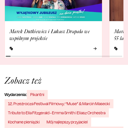
Marek Dutkiewicz i Łukasz Drapała we
Marek 
wspólnym projekcie
55 lat
Zobacz też
Wydarzenia:
Pikantni
12. Przeźrocza Festiwal Filmowy: “Muse” & Marcin Masecki
Tribute to Ella Fitzgerald - Emma Smith i Eliasz Orchestra
Kochane pieniążki
Mój najlepszy przyjaciel