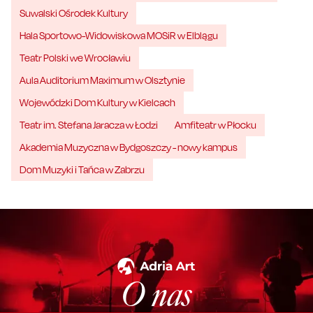
Suwalski Ośrodek Kultury
Hala Sportowo-Widowiskowa MOSiR w Elblągu
Teatr Polski we Wrocławiu
Aula Auditorium Maximum w Olsztynie
Wojewódzki Dom Kultury w Kielcach
Teatr im. Stefana Jaracza w Łodzi
Amfiteatr w Płocku
Akademia Muzyczna w Bydgoszczy - nowy kampus
Dom Muzyki i Tańca w Zabrzu
O nas