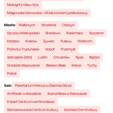
Midnight in New York
Małgorzata Ostrowska – 45 lat: koncert jubileuszowy
Miasta:
Wałbrzych
Września
Cieszyn
Gorzów Wielkopolski
Braniewo
Radomsko
Szczecin
Kłodzko
Kraków
Żywiec
Puławy
Wolbrom
Piotrków Trybunalski
Sopot
Przemyśl
Jastrzębie-Zdrój
Lublin
Chrzanów
Nysa
Będzin
Grodzisk Mazowiecki
Bielsko-Biała
Kielce
Tychy
Police
Sale:
Planetarium Wenus w Zielonej Górze
Amfiteatr w Koszalinie
Scena Relax w Warszawie
Impart Centrum we Wrocławiu
Siemianowickie Centrum Kultury
Koniński Dom Kultury