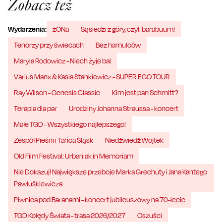
Zobacz też
Wydarzenia:
żONa
Sąsiedzi z góry, czyli barabuum!
Tenorzy przy świecach
Bez hamulców
Maryla Rodowicz - Niech żyje bal
Varius Manx & Kasia Stankiewicz - SUPER EGO TOUR
Ray Wilson - Genesis Classic
Kim jest pan Schmitt?
Terapia dla par
Urodziny Johanna Straussa - koncert
Małe TGD - Wszystkiego najlepszego!
Zespół Pieśni i Tańca Śląsk
Niedźwiedź Wojtek
Old Film Festival: Urbaniak in Memoriam
Nie Dokazuj! Największe przeboje Marka Grechuty i Jana Kantego
Pawluśkiewicza
Piwnica pod Baranami - koncert jubileuszowy na 70-lecie
TGD Kolędy Świata - trasa 2026/2027
Oszuści