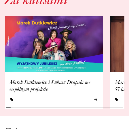
Marek Dutkiewicz i Łukasz Drapała we
Marek 
wspólnym projekcie
55 lat