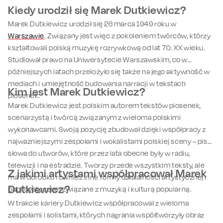
Kiedy urodził się Marek Dutkiewicz?
Marek Dutkiewicz urodził się 26 marca 1949 roku w
Warszawie
. Związany jest więc z pokoleniem twórców, którzy
kształtowali polską muzykę rozrywkową od lat 70. XX wieku.
Studiował prawo na Uniwersytecie Warszawskim, co w
późniejszych latach przełożyło się także na jego aktywność w
mediach i umiejętność budowania narracji w tekstach
Kim jest Marek Dutkiewicz?
piosenek.
Marek Dutkiewicz jest polskim autorem tekstów piosenek,
scenarzystą i twórcą związanym z wieloma polskimi
wykonawcami. Swoją pozycję zbudował dzięki współpracy z
najważniejszymi zespołami i wokalistami polskiej sceny – pisał
słowa do utworów, które przez lata obecne były w radiu,
telewizji i na estradzie. Tworzy przede wszystkim teksty, ale
Z jakimi artystami współpracował Marek
ma w dorobku również inne formy działalności artystycznej i
Dutkiewicz?
publicystycznej związane z muzyką i kulturą popularną.
W trakcie kariery Dutkiewicz współpracował z wieloma
zespołami i solistami, których nagrania współtworzyły obraz