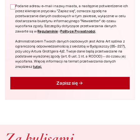
Podanie adresu e-mail i nazwy miasta, a następnie potwierdzenie ich
przez kliknięcie przycisku "Zapisz się", oznacza zgodę na
przetwarzanie danych osobowych w tym zakresie, wyłącznie w celu
dostarczania biuletynu informacyjnego "Newsletter" do czasu
wycofania zgody. Szczegóły dotyczące przetwarzania danych
Regulaminie
Polityce Prywatności
zawarte są w
i
.
Administratorem Twoich danych osobowych jest Adria Art spółka z
ograniczoną odpowiedzialnością z siedzibą w Bydgoszczy (85- 227),
przy ulicy Artura Grottgera 4/2. Twoje dane będą przetwarzane na
podstawie wyrażonej zgody (art. 6 ust. 1 lit. a RODOD) – do czasu jej
wycofania. Więcej informacji na temat przetwarzania danych
tutaj.
znajdziesz
Zapisz się
Za kulisami