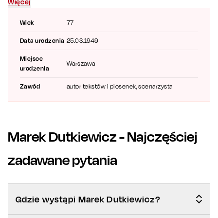
Więcej
wieczór w akopaniamencie niezapomnianych hitów!
Wiek
77
Data urodzenia
25.03.1949
Miejsce
Warszawa
urodzenia
Zawód
autor tekstów i piosenek, scenarzysta
Marek Dutkiewicz
- Najczęściej
zadawane pytania
Gdzie wystąpi Marek Dutkiewicz?