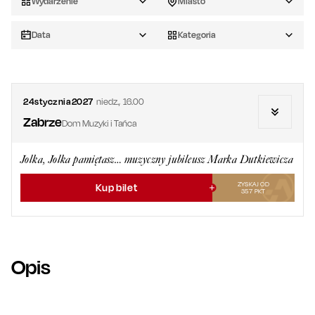
Wydarzenie
Miasto
Data
Kategoria
24
stycznia
2027
niedz.
,
16.00
Zabrze
Dom Muzyki i Tańca
Jolka, Jolka pamiętasz… muzyczny jubileusz Marka Dutkiewicza
ZYSKAJ OD
Kup bilet
357
PKT
Opis