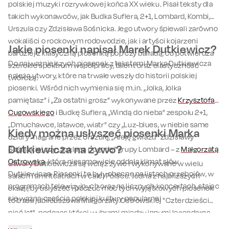
polskiej muzyki rozrywkowej końca XX wieku. Pisał teksty dla
takich wykonawców, jak Budka Suflera, 2+1, Lombard, Kombi,
Urszula czy Zdzisława Sośnicka. Jego utwory śpiewali zarówno
wokaliści o rockowym rodowodzie, jak i artyści kojarzeni
Jakie piosenki napisał Marek Dutkiewicz?
bardziej z klasyczną piosenką pop czy balladą, co potwierdza
Do najważniejszych piosenek z tekstami Marka Dutkiewicza
szerokie spektrum współpracy, talent oraz elastyczność
należą utwory, które na trwałe weszły do historii polskiej
twórczą.
piosenki. Wśród nich wymienia się m.in. „Jolka, Jolka
pamiętasz” i „Za ostatni grosz” wykonywane przez
Krzysztofa
Cugowskiego
i Budkę Suflera, „Windą do nieba” zespołu 2+1,
„Dmuchawce, latawce, wiatr” czy „Luz-blues, w niebie same
Kiedy można usłyszeć piosenki Marka
dziury” nagrane przez Urszulę, „Aleję gwiazd” Zdzisławy
Dutkiewicza na żywo?
Sośnickiej czy „Szklaną pogodę” grupy Lombard – z
Małgorzatą
Ostrowską
, która niesamowicie oddała klimat słów
Utwory Dutkiewicza są wciąż żywe i wykonywane w wielu
Dutkiewicza. Piosenki te były obecne na listach przebojów, w
salach i amfiteatrach w całej Polsce. Jedna z najbliższych
programach telewizyjnych oraz na licznych koncertach, stając
okazji, by usłyszeć i poczuć moc tych wyjątkowych piosenek
się ważną częścią polskiej kultury popularnej
to trasa jubileuszowa Małgorzaty Ostrowskiej "Czterdzieści
pięć lat", podczas której wybrzmi między innymi legendarna
"Szklana pogoda". Sprawdź repertuar i
kup bilet
, by spędzić