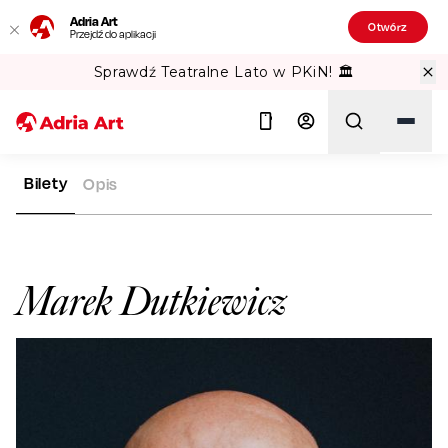
Adria Art
Otwórz
Przejdź do aplikacji
Sprawdź Teatralne Lato w PKiN! 🏛️
Bilety
Opis
ADRIA ART
ARTYŚCI
MAREK DUTKIEWICZ
Szukaj
Marek Dutkiewicz