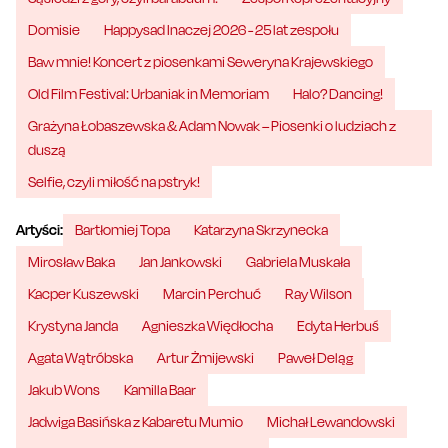
Domisie
Happysad Inaczej 2026 - 25 lat zespołu
Baw mnie! Koncert z piosenkami Seweryna Krajewskiego
Old Film Festival: Urbaniak in Memoriam
Halo? Dancing!
Grażyna Łobaszewska & Adam Nowak – Piosenki o ludziach z
duszą
Selfie, czyli miłość na pstryk!
Artyści:
Bartłomiej Topa
Katarzyna Skrzynecka
Mirosław Baka
Jan Jankowski
Gabriela Muskała
Kacper Kuszewski
Marcin Perchuć
Ray Wilson
Krystyna Janda
Agnieszka Więdłocha
Edyta Herbuś
Agata Wątróbska
Artur Żmijewski
Paweł Deląg
Jakub Wons
Kamilla Baar
Jadwiga Basińska z Kabaretu Mumio
Michał Lewandowski