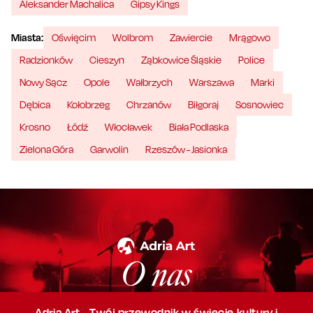
Aleksander Machalica
Gipsy Kings
Miasta:
Oświęcim
Wolbrom
Zawiercie
Mrągowo
Radzionków
Cieszyn
Ząbkowice Śląskie
Police
Nowy Sącz
Opole
Wałbrzych
Warszawa
Marki
Dębica
Kołobrzeg
Chrzanów
Biłgoraj
Sosnowiec
Krosno
Łódź
Włocławek
Biała Podlaska
Zielona Góra
Garwolin
Rzeszów - Jasionka
O nas
Adria Art - Twój przewodnik w świecie kultury i