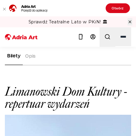
Adria Art
Otwórz
Przejdź do aplikacji
Sprawdź Teatralne Lato w PKiN! 🏛️
Bilety
Opis
ADRIA ART
SALE WIDOWISKOWE
LIMANOWSKI DOM KULTU
Szukaj
Limanowski Dom Kultury
-
repertuar wydarzeń