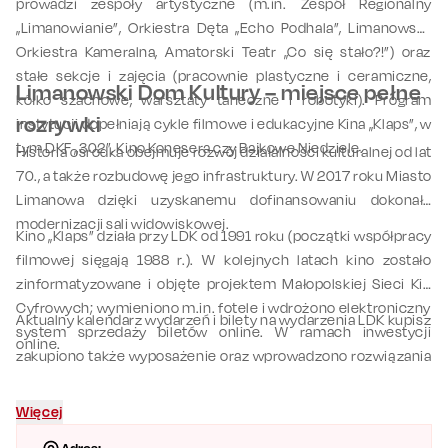
prowadzi zespoły artystyczne (m.in. Zespół Regionalny
„Limanowianie”, Orkiestra Dęta „Echo Podhala”, Limanowska
Orkiestra Kameralna, Amatorski Teatr „Co się stało?!”) oraz
stałe sekcje i zajęcia (pracownie plastyczne i ceramiczne,
Limanowski Dom Kultury – miejsce pełne
kółko szachowe, warsztaty taneczne i robotyki). Program
rozrywki
instytucji dopełniają cykle filmowe i edukacyjne Kina „Klaps”, w
tym DKF „302”, Kino Konesera czy Bajkowe Niedziele.
Historia ośrodka obejmuje rozwój działalności kulturalnej od lat
70., a także rozbudowę jego infrastruktury. W 2017 roku Miasto
Limanowa dzięki uzyskanemu dofinansowaniu dokonało
modernizacji sali widowiskowej.
Kino „Klaps” działa przy LDK od 1991 roku (początki współpracy
filmowej sięgają 1988 r.). W kolejnych latach kino zostało
zinformatyzowane i objęte projektem Małopolskiej Sieci Kin
Cyfrowych; wymieniono m.in. fotele i wdrożono elektroniczny
Aktualny kalendarz wydarzeń i bilety na wydarzenia LDK kupisz
system sprzedaży biletów online. W ramach inwestycji
online.
zakupiono także wyposażenie oraz wprowadzono rozwiązania
ułatwiające korzystanie z sal osobom z
niepełnosprawnościami.
Więcej