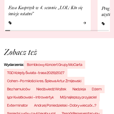
Ewa Kasprzyk w 4. sezonie „LOL: Kto się
Progra
śmieje ostatni”
użytko
Zobacz też
Wydarzenia:
Bombkowy Koncert Grupy MoCarta
TGD Kolędy Świata - trasa 2026/2027
Cohen - Po miłości kres. Śpiewa Artur Żmijewski
Bez hamulców
Niedźwiedź Wojtek
Nadzieja
Dżem
Igor Kwiatkowski – Introwertyk
Mój najlepszy przyjaciel
Exterminator
Andrzej Poniedzielski - Dobry wieczór...?
Sąsiedzi z góry, czyli barabuum!
Zespół Reprezentacyjny