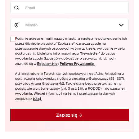
Miasto
Podanie adresu e-mail i nazwy miasta, a następnie potwierdzenie ich
przez kliknięcie przycisku "Zapisz się", oznacza zgodę na
przetwarzanie danych osobowych w tym zakresie, wyłącznie w celu
dostarczania biuletynu informacyjnego "Newsletter" do czasu
wycofania zgody. Szczegóły dotyczące przetwarzania danych
Regulaminie
Polityce Prywatności
zawarte są w
i
.
Administratorem Twoich danych osobowych jest Adria Art spółka z
ograniczoną odpowiedzialnością z siedzibą w Bydgoszczy (85- 227),
przy ulicy Artura Grottgera 4/2. Twoje dane będą przetwarzane na
podstawie wyrażonej zgody (art. 6 ust. 1 lit. a RODOD) – do czasu jej
wycofania. Więcej informacji na temat przetwarzania danych
tutaj.
znajdziesz
Zapisz się