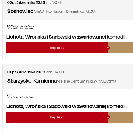
02
października
2026
pt.
,
18.00
Sosnowiec
Sala Widowiskowo - Koncertowa MUZA
Wiesz, że wiem
Lichota, Wrońska i Sadowski w zwariowanej komedii!
Kup bilet
03
października
2026
sob.
,
14.00
Skarżysko-Kamienna
Miejskie Centrum Kultury im. L. Staffa
Wiesz, że wiem
Lichota, Wrońska i Sadowski w zwariowanej komedii!
Kup bilet