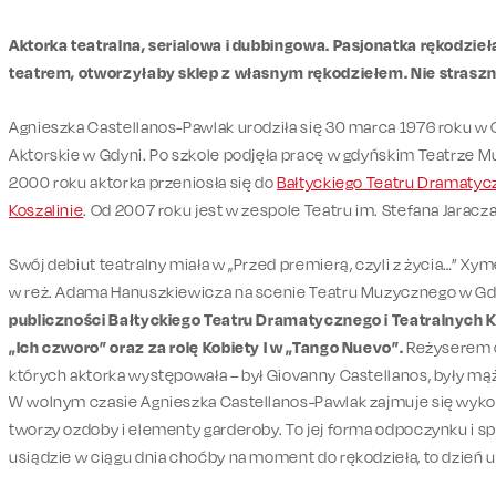
Aktorka teatralna, serialowa i dubbingowa. Pasjonatka rękodzieła 
teatrem, otworzyłaby sklep z własnym rękodziełem. Nie straszne
Agnieszka Castellanos-Pawlak urodziła się 30 marca 1976 roku w
Aktorskie w Gdyni. Po szkole podjęła pracę w gdyńskim Teatrze
2000 roku aktorka przeniosła się do
Bałtyckiego Teatru Dramatycz
Koszalinie
. Od 2007 roku jest w zespole Teatru im. Stefana Jaracza
Swój debiut teatralny miała w „Przed premierą, czyli z życia…” X
w reż. Adama Hanuszkiewicza na scenie Teatru Muzycznego w Gd
publiczności Bałtyckiego Teatru Dramatycznego i Teatralnych Kr
„Ich czworo” oraz za rolę Kobiety I w „Tango Nuevo”.
Reżyserem ob
których aktorka występowała – był Giovanny Castellanos, były mąż
W wolnym czasie Agnieszka Castellanos-Pawlak zajmuje się wyko
tworzy ozdoby i elementy garderoby. To jej forma odpoczynku i spo
usiądzie w ciągu dnia choćby na moment do rękodzieła, to dzień 