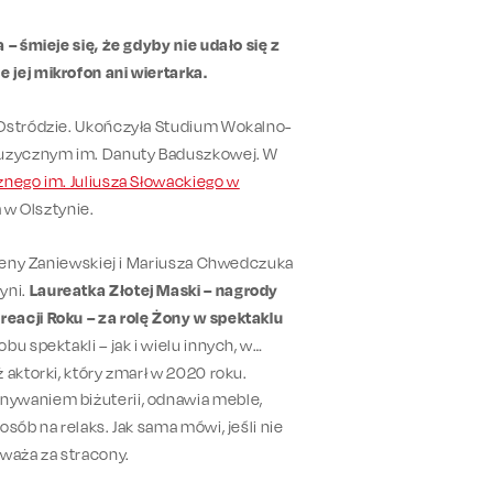
– śmieje się, że gdyby nie udało się z
 jej mikrofon ani wiertarka.
 Ostródzie. Ukończyła Studium Wokalno-
 Muzycznym im. Danuty Baduszkowej. W
nego im. Juliusza Słowackiego w
 w Olsztynie.
ymeny Zaniewskiej i Mariusza Chwedczuka
yni.
Laureatka Złotej Maski – nagrody
eacji Roku – za rolę Żony w spektaklu
u spektakli – jak i wielu innych, w
 aktorki, który zmarł w 2020 roku.
nywaniem biżuterii, odnawia meble,
sób na relaks. Jak sama mówi, jeśli nie
uważa za stracony.