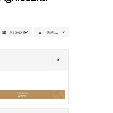
Kategoria
Sortuj domyślnie
ZYSKAJ OD
300
PKT