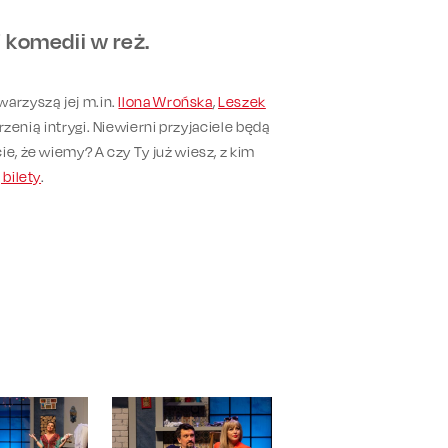
 komedii w reż.
owarzyszą jej m.in.
Ilona Wrońska
,
Leszek
rzenią intrygi. Niewierni przyjaciele będą
e, że wiemy? A czy Ty już wiesz, z kim
 bilety
.