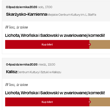
03
października
2026
sob.
,
17.00
Skarżysko-Kamienna
Miejskie Centrum Kultury im. L. Staffa
Wiesz, że wiem
Lichota, Wrońska i Sadowski w zwariowanej komedii!
Kup bilet
04
października
2026
niedz.
,
13.00
Kalisz
Centrum Kultury i Sztuki w Kaliszu
Wiesz, że wiem
Lichota, Wrońska i Sadowski w zwariowanej komedii!
Kup bilet