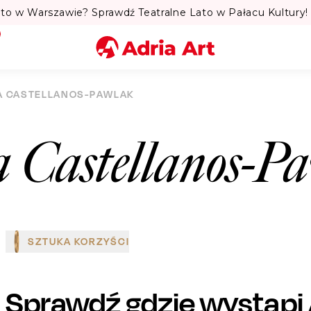
to w Warszawie? Sprawdź Teatralne Lato w Pałacu Kultury! 
Miasto
A CASTELLANOS-PAWLAK
Kategoria
a Castellanos-P
Szukaj
SZTUKA KORZYŚCI
Sprawdź gdzie wystąpi