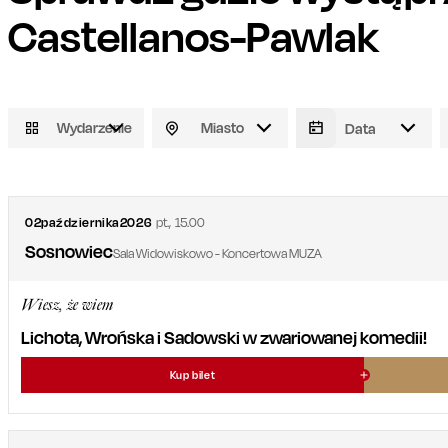
Castellanos-Pawlak
Wydarzenie
Miasto
02
października
2026
pt.
,
15.00
Sosnowiec
Sala Widowiskowo - Koncertowa MUZA
Wiesz, że wiem
Lichota, Wrońska i Sadowski w zwariowanej komedii!
Kup bilet