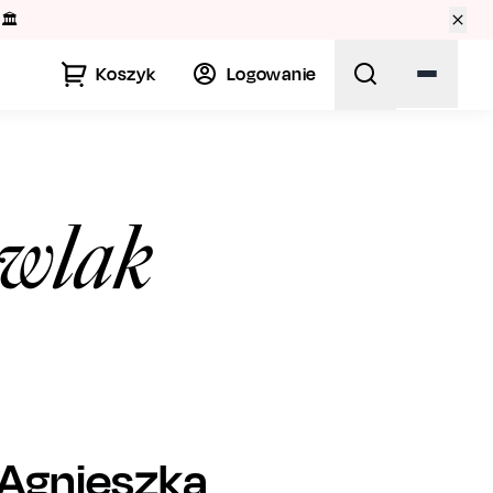
🏛️
Koszyk
Logowanie
awlak
Agnieszka