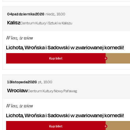
04
października
2026
niedz.
,
16.00
Kalisz
Centrum Kultury i Sztuki w Kaliszu
Wiesz, że wiem
Lichota, Wrońska i Sadowski w zwariowanej komedii!
Kup bilet
13
listopada
2026
pt.
,
16.00
Wrocław
Centrum Kultury Nowy Pafawag
Wiesz, że wiem
Lichota, Wrońska i Sadowski w zwariowanej komedii!
Kup bilet