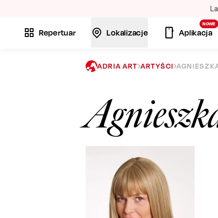
La
NOWE
Repertuar
Lokalizacje
Aplikacja
ADRIA ART
ARTYŚCI
AGNIESZK
Agnieszk