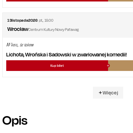
13
listopada
2026
pt.
,
19.00
Wrocław
Centrum Kultury Nowy Pafawag
Wiesz, że wiem
Lichota, Wrońska i Sadowski w zwariowanej komedii!
Kup bilet
Więcej
Opis