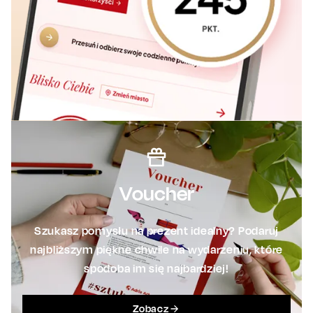
Voucher
Szukasz pomysłu na prezent idealny? Podaruj
najbliższym piękne chwile na wydarzeniu, które
spodoba im się najbardziej!
Zobacz