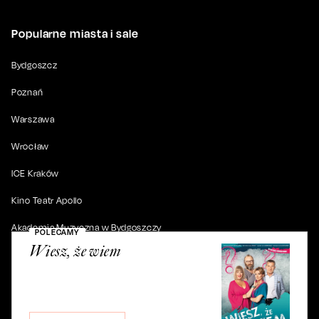
Popularne miasta i sale
Bydgoszcz
Poznań
Warszawa
Wrocław
ICE Kraków
Kino Teatr Apollo
Akademia Muzyczna w Bydgoszczy
POLECAMY
Wiesz, że wiem
© 2019-
2026
. Wszystkie prawa zastrzeżone.