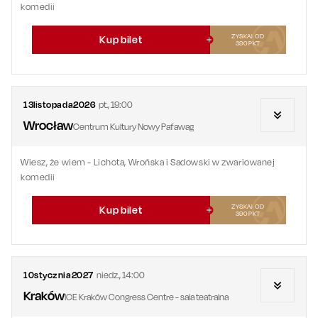
komedii
ZYSKAJ OD
Kup bilet
390
PKT
13
listopada
2026
pt.
,
19:00
Wrocław
Centrum Kultury Nowy Pafawag
Wiesz, że wiem - Lichota, Wrońska i Sadowski w zwariowanej
komedii
ZYSKAJ OD
Kup bilet
390
PKT
10
stycznia
2027
niedz.
,
14:00
Kraków
ICE Kraków Congress Centre - sala teatralna