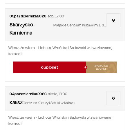
03
października
2026
sob.
,
17:00
Skarżysko-
Miejskie Centrum Kultury im. L. Staffa
Kamienna
Wiesz, że wiem - Lichota, Wrońska i Sadowski w zwariowanej
komedii
ZYSKAJ OD
Kup bilet
270
PKT
04
października
2026
niedz.
,
13:00
Kalisz
Centrum Kultury i Sztuki w Kaliszu
Wiesz, że wiem - Lichota, Wrońska i Sadowski w zwariowanej
komedii