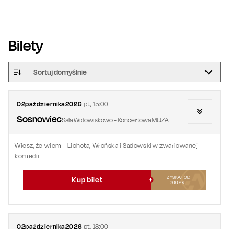
Bilety
Sortuj domyślnie
02
października
2026
pt.
,
15:00
Sosnowiec
Sala Widowiskowo - Koncertowa MUZA
Wiesz, że wiem - Lichota, Wrońska i Sadowski w zwariowanej
komedii
ZYSKAJ OD
Kup bilet
300
PKT
02
października
2026
pt.
,
18:00