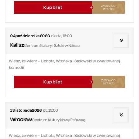
ZYSKAJ OD
Kup bilet
297
PKT
04
października
2026
niedz.
,
16:00
Kalisz
Centrum Kultury i Sztuki w Kaliszu
Wiesz, że wiem - Lichota, Wrońska i Sadowski w zwariowanej
komedii
ZYSKAJ OD
Kup bilet
297
PKT
13
listopada
2026
pt.
,
16:00
Wrocław
Centrum Kultury Nowy Pafawag
Wiesz, że wiem - Lichota, Wrońska i Sadowski w zwariowanej