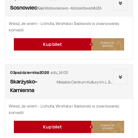
Sosnowiec
Sala Widowiskowo - Koncertowa MUZA
Wiesz, że wiem - Lichota, Wrońska i Sadowski w zwariowanej
komedii
ZYSKAJ OD
Kup bilet
300
PKT
03
października
2026
sob.
,
14:00
Skarżysko-
Miejskie Centrum Kultury im. L. Staffa
Kamienna
Wiesz, że wiem - Lichota, Wrońska i Sadowski w zwariowanej
komedii
ZYSKAJ OD
Kup bilet
270
PKT