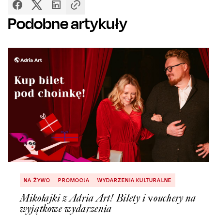
Podobne artykuły
NA ŻYWO
PROMOCJA
WYDARZENIA KULTURALNE
Mikołajki z Adria Art! Bilety i vouchery na
wyjątkowe wydarzenia