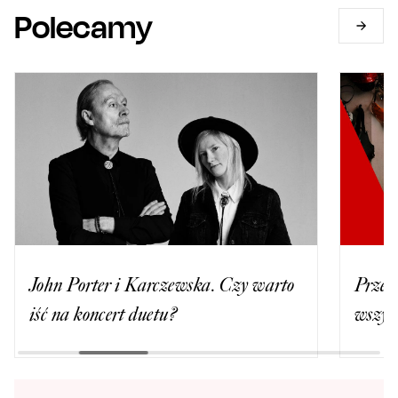
Polecamy
John Porter i Karczewska. Czy warto
Przesą
iść na koncert duetu?
wszys