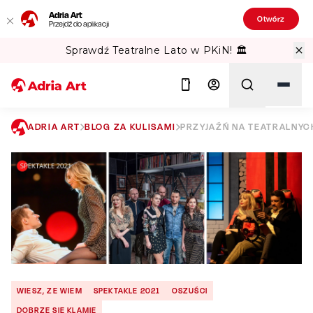
Adria Art
Otwórz
Przejdź do aplikacji
Sprawdź Teatralne Lato w PKiN! 🏛️
ADRIA ART
BLOG ZA KULISAMI
PRZYJAŹŃ NA TEATRALNYC
Szukaj
WIESZ, ZE WIEM
SPEKTAKLE 2021
OSZUŚCI
DOBRZE SIE KLAMIE