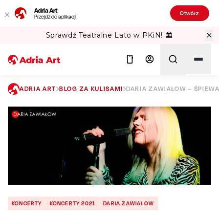
Adria Art
Otwórz
Przejdź do aplikacji
Sprawdź Teatralne Lato w PKiN! 🏛️
ADRIA ART
BLOG ZA KULISAMI
DARIA ZAWIAŁOW – ŚPIEWA
Szukaj
KONCERTY
KONCERTY 2021
DARIA ZAWIALOW