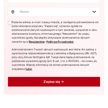
Miasto
Podanie adresu e-mail i nazwy miasta, a następnie potwierdzenie ich
przez kliknięcie przycisku "Zapisz się", oznacza zgodę na
przetwarzanie danych osobowych w tym zakresie, wyłącznie w celu
dostarczania biuletynu informacyjnego "Newsletter" do czasu
wycofania zgody. Szczegóły dotyczące przetwarzania danych
Regulaminie
Polityce Prywatności
zawarte są w
i
.
Administratorem Twoich danych osobowych jest Adria Art spółka z
ograniczoną odpowiedzialnością z siedzibą w Bydgoszczy (85- 227),
przy ulicy Artura Grottgera 4/2. Twoje dane będą przetwarzane na
podstawie wyrażonej zgody (art. 6 ust. 1 lit. a RODOD) – do czasu jej
wycofania. Więcej informacji na temat przetwarzania danych
tutaj.
znajdziesz
Zapisz się