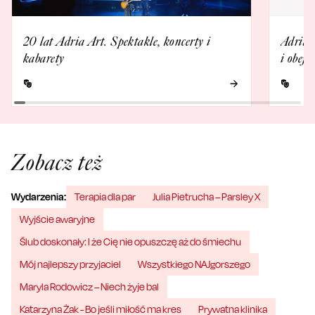
20 lat Adria Art. Spektakle, koncerty i
Adria 
kabarety
i obejr
Zobacz też
Wydarzenia:
Terapia dla par
Julia Pietrucha – Parsley X
Wyjście awaryjne
Ślub doskonały: I że Cię nie opuszczę aż do śmiechu
Mój najlepszy przyjaciel
Wszystkiego NAJgorszego
Maryla Rodowicz – Niech żyje bal
Katarzyna Żak - Bo jeśli miłość ma kres
Prywatna klinika