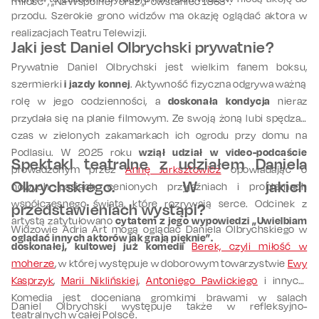
miłość”, „Na Wspólnej” oraz „Powstaniec 1863”.
przodu. Szerokie grono widzów ma okazję oglądać aktora w
realizacjach Teatru Telewizji.
Jaki jest Daniel Olbrychski prywatnie?
Prywatnie Daniel Olbrychski jest wielkim fanem boksu,
szermierki
i jazdy konnej
. Aktywność fizyczna odgrywa ważną
rolę w jego codzienności, a
doskonała kondycja
nieraz
przydała się na planie filmowym. Ze swoją żoną lubi spędzać
czas w zielonych zakamarkach ich ogrodu przy domu na
Podlasiu. W 2025 roku
wziął udział w video-podcaście
Spektakl teatralne z udziałem Daniela
prowadzonym przez
Annę Jurksztowicz
opowiadając o
Olbrychskiego. W jakich
nowych pasjach, cenionych przyjaźniach i problemach
współczesnego świata, które rozrywają serce. Odcinek z
przedstawieniach wystąpi?
artystą zatytułowano
cytatem z jego wypowiedzi „Uwielbiam
Widzowie Adria Art mogą oglądać Daniela Olbrychskiego w
oglądać innych aktorów jak grają pięknie”.
doskonałej, kultowej już komedii
Berek, czyli miłość w
moherze
, w której występuje w doborowym towarzystwie
Ewy
Kasprzyk
,
Marii Niklińskiej
,
Antoniego Pawlickiego
i innych.
Komedia jest doceniana gromkimi brawami w salach
Daniel Olbrychski występuje także w refleksyjno-
teatralnych w całej Polsce.