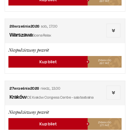
297
PKT
26
września
2026
sob.
,
17.00
Warszawa
Scena Relax
Niespodziewany powrót
ZYSKAJ OD
Kup bilet
297
PKT
27
września
2026
niedz.
,
13.00
Kraków
ICE Kraków Congress Centre - sala teatralna
Niespodziewany powrót
ZYSKAJ OD
Kup bilet
177
PKT