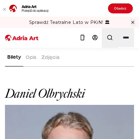
Adria Art
Otwórz
Przejdź do aplikacji
Sprawdź Teatralne Lato w PKiN! 🏛️
Bilety
Opis
Zdjęcia
ADRIA ART
ARTYŚCI
DANIEL OLBRYCHSKI
Szukaj
Daniel Olbrychski