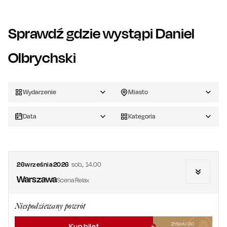
Sprawdź gdzie wystąpi
Daniel
Olbrychski
Wydarzenie
Miasto
Data
Kategoria
26
września
2026
sob.
,
14.00
Warszawa
Scena Relax
Niespodziewany powrót
ZYSKAJ OD
Kup bilet