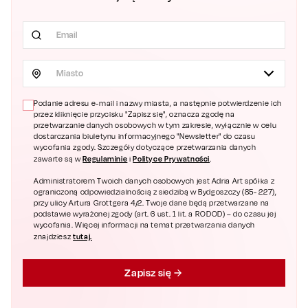
Miasto
Podanie adresu e-mail i nazwy miasta, a następnie potwierdzenie ich
przez kliknięcie przycisku "Zapisz się", oznacza zgodę na
przetwarzanie danych osobowych w tym zakresie, wyłącznie w celu
dostarczania biuletynu informacyjnego "Newsletter" do czasu
wycofania zgody. Szczegóły dotyczące przetwarzania danych
Regulaminie
Polityce Prywatności
zawarte są w
i
.
Administratorem Twoich danych osobowych jest Adria Art spółka z
ograniczoną odpowiedzialnością z siedzibą w Bydgoszczy (85- 227),
przy ulicy Artura Grottgera 4/2. Twoje dane będą przetwarzane na
podstawie wyrażonej zgody (art. 6 ust. 1 lit. a RODOD) – do czasu jej
wycofania. Więcej informacji na temat przetwarzania danych
tutaj.
znajdziesz
Zapisz się