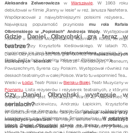
Aleksandra Zelwerowicza
w
Warszawie
. W 1963 roku
debiutował w filmie „Ranny w lesie” w reż. Janusza Nasfetera.
Współpracował z najwybitniejszymi polskimi reżyserami.
Największą popularność przyniosła
mu rola Rafała
Olbromskiego w „Popiołach” Andrzeja Wajdy
. Występował
Gdzie Daniel Olbrychski gra teraz w
również u Janusza Morgensterna, Kazimierza Kutza, Jerzego
teatrze?
Hoffmana czy Krzysztofa Kieślowskiego. W latach 70.
rozpoczęła się jego
kariera międzynarodowa
, zagrał m. in. w
Daniel Olbrychski przez lata grał również na
najważniejszych
filmie „Salt” u boku Angeliny Jolie w reż. Phillipa Noyce’a.
stołecznych scenach
: w Teatrze Narodowym, Ateneum,
Powszechnym, Syrena czy Polskim. Występował również na
deskach teatralnych w całej Polsce. Warto tu wspomnieć Teatr
Wielki w
Łodzi
, Teatr Polski w
Bielsku-Białej
, Teatr Muzyczny w
Poznaniu
. Lista reżyserów i reżyserek teatralnych, z którymi
Czy Daniel Olbrychski występuje w
współpracował jest imponująca. Warto tu wspomnieć o
serialach?
Adamie Hanuszkiewiczu, Andrzeju Łapickim, Krzysztofie
Jasińskim, Ewie Kasprzyk, Agacie Dudzie-Gracz, Magdalenie
W ostatnich latach Daniel Olbrychski
pracuje również przy
Łazarkiewicz czy Waldemarze Śmigasiewiczu.
W ostatnich
mniejszych projektach
. Na małym ekranie można
zobaczyć
latach Daniel Olbrychski stawia na lżejszy repertuar
, w
aktora w takich serialach
jak „Na dobre i na złe”, „Pierwsza
którym to zabawne sytuacje i śmiech widzów niosą akcję do