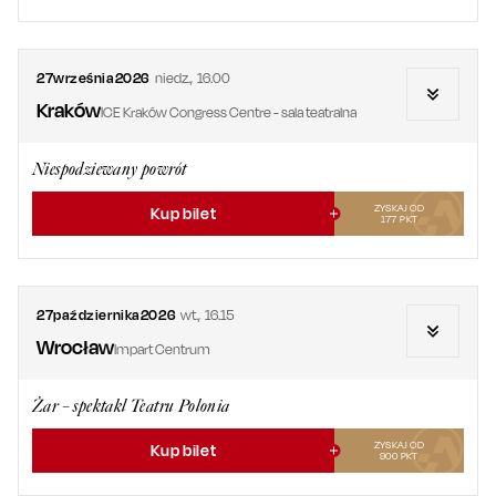
27
września
2026
niedz.
,
16.00
Kraków
ICE Kraków Congress Centre - sala teatralna
Niespodziewany powrót
ZYSKAJ OD
Kup bilet
177
PKT
27
października
2026
wt.
,
16.15
Wrocław
Impart Centrum
Żar – spektakl Teatru Polonia
ZYSKAJ OD
Kup bilet
900
PKT