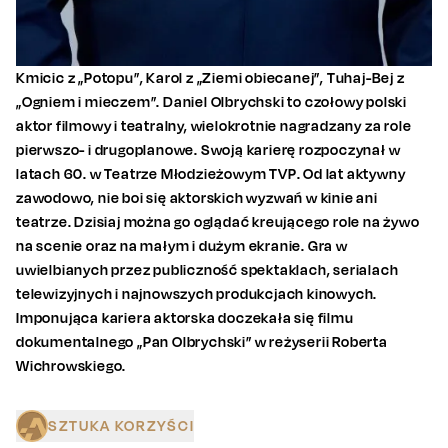
Kmicic z „Potopu”, Karol z „Ziemi obiecanej”, Tuhaj-Bej z
„Ogniem i mieczem”. Daniel Olbrychski to czołowy polski
aktor filmowy i teatralny, wielokrotnie nagradzany za role
pierwszo- i drugoplanowe. Swoją karierę rozpoczynał w
latach 60. w Teatrze Młodzieżowym TVP. Od lat aktywny
zawodowo, nie boi się aktorskich wyzwań w kinie ani
teatrze. Dzisiaj można go oglądać kreującego role na żywo
na scenie oraz na małym i dużym ekranie. Gra w
uwielbianych przez publiczność spektaklach, serialach
telewizyjnych i najnowszych produkcjach kinowych.
Imponująca kariera aktorska doczekała się filmu
dokumentalnego „Pan Olbrychski” w reżyserii Roberta
Wichrowskiego.
SZTUKA KORZYŚCI