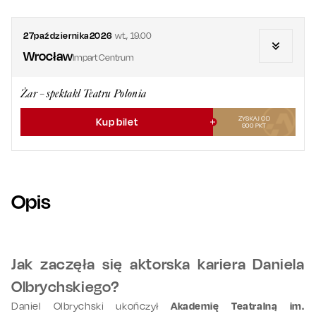
27
października
2026
wt.
,
19.00
Wrocław
Impart Centrum
Żar – spektakl Teatru Polonia
ZYSKAJ OD
Kup bilet
900
PKT
Opis
Jak zaczęła się aktorska kariera Daniela
Olbrychskiego?
Daniel Olbrychski ukończył
Akademię Teatralną im.