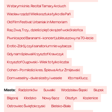
W starym kinie. Recital Tamary Arciuch
Wacław rządzi! Wielka sztuka tylko dla Pań
Old Film Festival: Urbaniak in Memoriam
Raz, Dwa, Trzy… dzieści pięć okrążeń wokół słońca
Piwnica pod Baranami - koncert jubileuszowy na 70-lecie
Erotic-Zdrój, czyli sanatorium nie wybacza
Gdy nam śpiewał Krzysztof Krawczyk
Krzysztof Cugowski - Wiek to tylko liczba
Cohen - Po miłości kres. Śpiewa Artur Żmijewski
Dom weselny - dwie siostry i wesele
Kto ma Klucz.
Miasta:
Radzionków
Suwałki
Wodzisław Śląski
Słupsk
Biłgoraj
Kłodzko
Nowy Sącz
Olsztyn
Kozienice
Ostrowiec Świętokrzyski
Bielsko-Biała