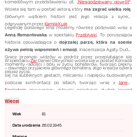
komediowym przedstawieniu pt. „
Niespodziewany powrót
”.
Wciela się tam w postać aktora, który
ma zagrać wielką rolę
.
Głównym wątkiem historii jest jego relacja z synem
odgrywanym przez
Kamila Kulę
.
Legendę polskiego kina możemy również podziwiać wraz z
Anną Romantowską
w spektaklu
Przebłyski
. To poruszająca
historia opowiadająca o
dojrzałej parze, która na scenie
ożywa pełnią wspomnień i emocji
. Inscenizacja Agaty Dudy-
Gracz przenosi widzów w podróż przez przeplatające się
W spektaklu
Żar
Daniel Olbrychski wciela się w postać Konrada
momenty radości i bólu w życiu bohaterów, tworząc piękny
– dawnego przyjaciela głównego bohatera. Jego kreacja opiera
pejzaż życia.
się na subtelnych gestach, milczeniu i napięciu budowanym
podczas konfrontacji po latach, tworząc wraz z
Janem
Englertem
poruszający aktorski pojedynek dwóch legend
polskiej sceny.
Więcej
Wiek
81
Data urodzenia
26.02.1945
Miejsce