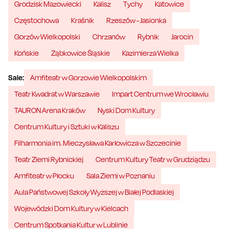
Grodzisk Mazowiecki
Kalisz
Tychy
Katowice
Częstochowa
Kraśnik
Rzeszów - Jasionka
Gorzów Wielkopolski
Chrzanów
Rybnik
Jarocin
Końskie
Ząbkowice Śląskie
Kazimierza Wielka
Sale:
Amfiteatr w Gorzowie Wielkopolskim
Teatr Kwadrat w Warszawie
Impart Centrum we Wrocławiu
TAURON Arena Kraków
Nyski Dom Kultury
Centrum Kultury i Sztuki w Kaliszu
Filharmonia im. Mieczysława Karłowicza w Szczecinie
Teatr Ziemi Rybnickiej
Centrum Kultury Teatr w Grudziądzu
Amfiteatr w Płocku
Sala Ziemi w Poznaniu
Aula Państwowej Szkoły Wyższej w Białej Podlaskiej
Wojewódzki Dom Kultury w Kielcach
Centrum Spotkania Kultur w Lublinie