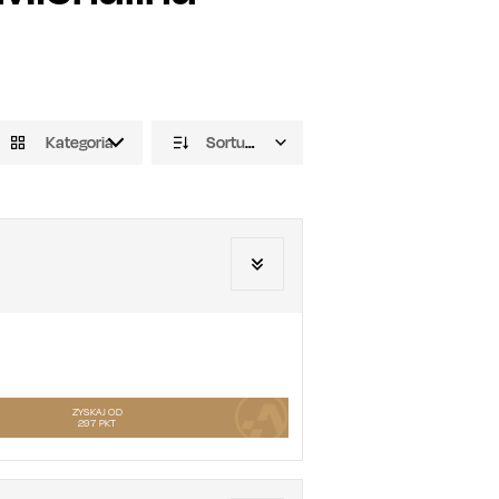
Kategoria
Sortuj domyślnie
ZYSKAJ OD
297
PKT