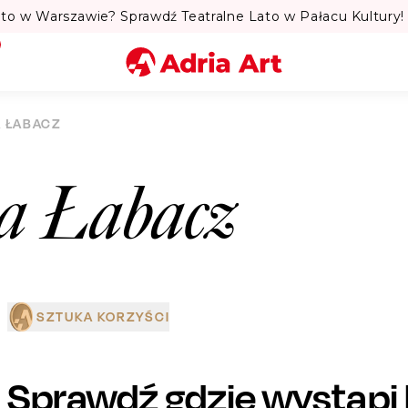
to w Warszawie? Sprawdź Teatralne Lato w Pałacu Kultury! 
Miasto
A ŁABACZ
Kategoria
a Łabacz
Szukaj
SZTUKA KORZYŚCI
Sprawdź gdzie wystąpi