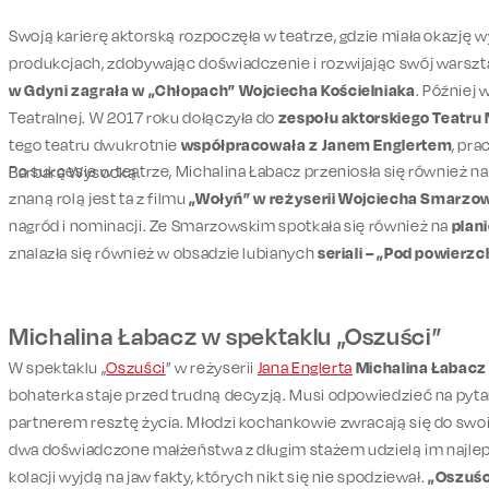
Swoją karierę aktorską rozpoczęła w teatrze, gdzie miała okazj
produkcjach, zdobywając doświadczenie i rozwijając swój warszt
w Gdyni zagrała w „Chłopach” Wojciecha Kościelniaka
. Później
Teatralnej. W 2017 roku dołączyła do
zespołu aktorskiego Teatr
tego teatru dwukrotnie
współpracowała z Janem Englertem
, pra
Po sukcesie w teatrze, Michalina Łabacz przeniosła się również na 
Barbarą Wysocką.
znaną rolą jest ta z filmu
„Wołyń” w reżyserii Wojciecha Smarzo
nagród i nominacji. Ze Smarzowskim spotkała się również na
plan
znalazła się również w obsadzie lubianych
seriali – „Pod powierzc
Michalina Łabacz w spektaklu „Oszuści”
W spektaklu „
Oszuści
” w reżyserii
Jana Englerta
Michalina Łabacz 
bohaterka staje przed trudną decyzją. Musi odpowiedzieć na pyta
partnerem resztę życia. Młodzi kochankowie zwracają się do swoic
dwa doświadczone małżeństwa z długim stażem udzielą im najle
kolacji wyjdą na jaw fakty, których nikt się nie spodziewał.
„Oszuśc