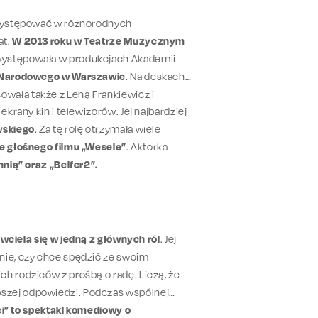
ę występować w różnorodnych
at.
W 2013 roku w Teatrze Muzycznym
 występowała w produkcjach Akademii
u Narodowego w Warszawie
. Na deskach
cowała także z Leną Frankiewicz i
ekrany kin i telewizorów. Jej najbardziej
wskiego
. Za tę rolę otrzymała wiele
ie głośnego filmu „Wesele”
. Aktorka
hnią” oraz „Belfer2”.
wciela się w jedną z głównych ról
. Jej
nie, czy chce spędzić ze swoim
h rodziców z prośbą o radę. Liczą, że
pszej odpowiedzi. Podczas wspólnej
i” to spektakl komediowy o