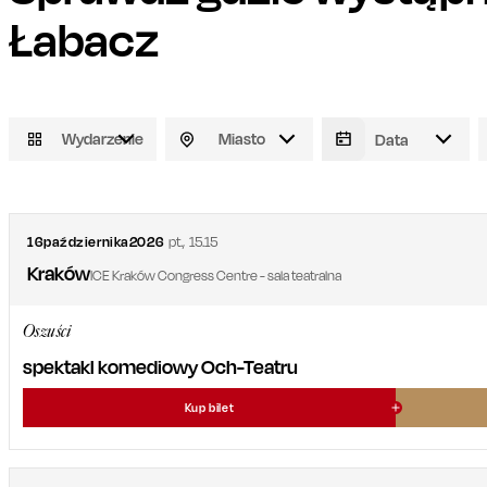
Łabacz
Wydarzenie
Miasto
16
października
2026
pt.
,
15.15
Kraków
ICE Kraków Congress Centre - sala teatralna
Oszuści
spektakl komediowy Och-Teatru
Kup bilet