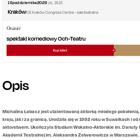
16
października
2026
pt.
,
18.15
Kraków
ICE Kraków Congress Centre - sala teatralna
Oszuści
spektakl komediowy Och-Teatru
Kup bilet
Opis
Michalina Łabacz jest utalentowaną aktorką młodego pokolenia
kraju, jak i za granicą. Urodziła się w 1992 roku w Suwałkach i o
aktorstwem. Ukończyła Studium Wokalno-Aktorskie im. Danuty 
Akademii Teatralnej im. Aleksandra Zelwerowicza w Warszawie.