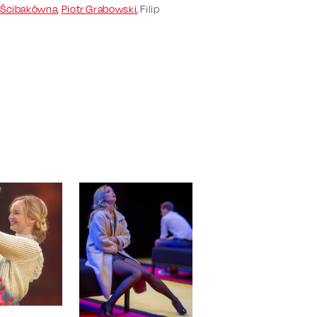
 Ścibakówna
,
Piotr Grabowski
, Filip