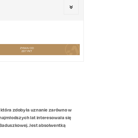
ZYSKAJ OD
297
PKT
, która zdobyła uznanie zarówno w
d najmłodszych lat interesowała się
Baduszkowej. Jest absolwentką