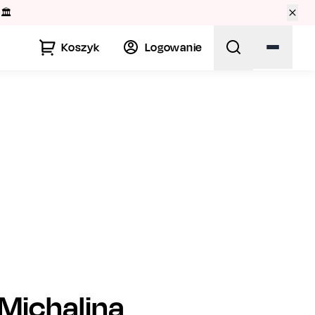
🏛️
Koszyk
Logowanie
Michalina