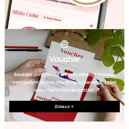
Voucher
Szukasz pomysłu na prezent idealny? Podaruj
najbliższym piękne chwile na wydarzeniu, które
spodoba im się najbardziej!
Zobacz