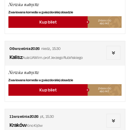
Nerwica natręctw
Zwariowana komedia w gwiazdorskiej obsadzie
ZYSKAJ OD
Kup bilet
480
PKT
06
września
2026
niedz.
,
15.30
Kalisz
Aula UAM im. prof. Jerzego Rubińskiego
Nerwica natręctw
Zwariowana komedia w gwiazdorskiej obsadzie
ZYSKAJ OD
Kup bilet
480
PKT
11
września
2026
pt.
,
15.30
Kraków
Kino Kijów