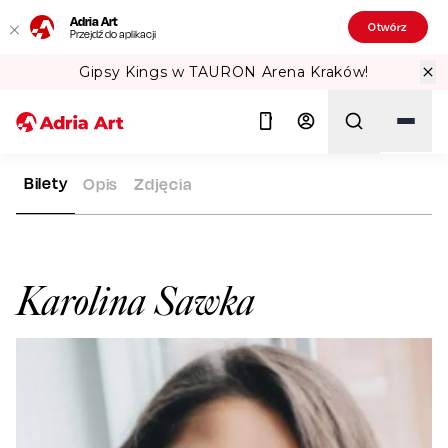
Adria Art
Otwórz
Przejdź do aplikacji
Gipsy Kings w TAURON Arena Kraków!
Bilety
Opis
Zdjęcia
ADRIA ART
ARTYŚCI
KAROLINA SAWKA
Szukaj
Karolina Sawka