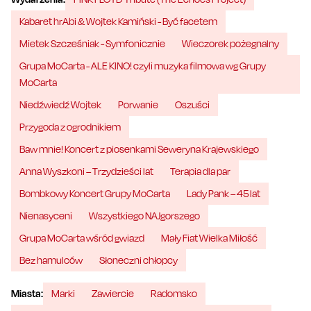
Kabaret hrAbi & Wojtek Kamiński - Być facetem
Mietek Szcześniak - Symfonicznie
Wieczorek pożegnalny
Grupa MoCarta - ALE KINO! czyli muzyka filmowa wg Grupy
MoCarta
Niedźwiedź Wojtek
Porwanie
Oszuści
Przygoda z ogrodnikiem
Baw mnie! Koncert z piosenkami Seweryna Krajewskiego
Anna Wyszkoni – Trzydzieści lat
Terapia dla par
Bombkowy Koncert Grupy MoCarta
Lady Pank – 45 lat
Nienasyceni
Wszystkiego NAJgorszego
Grupa MoCarta wśród gwiazd
Mały Fiat Wielka Miłość
Bez hamulców
Słoneczni chłopcy
Miasta:
Marki
Zawiercie
Radomsko