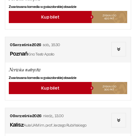
Zwariowana komedia w gwiazdorskiej obsadzie
ZYSKAJ OD
Kup bilet
420
PKT
05
września
2026
sob.
,
16.30
Poznań
Kino Teatr Apollo
Nerwica natręctw
Zwariowana komedia w gwiazdorskiej obsadzie
ZYSKAJ OD
Kup bilet
300
PKT
06
września
2026
niedz.
,
13.00
Kalisz
Aula UAM im. prof. Jerzego Rubińskiego