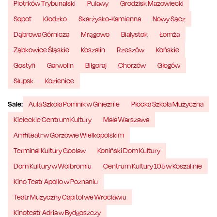
Piotrków Trybunalski
Puławy
Grodzisk Mazowiecki
Sopot
Kłodzko
Skarżysko-Kamienna
Nowy Sącz
Dąbrowa Górnicza
Mrągowo
Białystok
Łomża
Ząbkowice Śląskie
Koszalin
Rzeszów
Końskie
Gostyń
Garwolin
Biłgoraj
Chorzów
Głogów
Słupsk
Kozienice
Sale:
Aula Szkoła Pomnik w Gnieznie
Płocka Szkoła Muzyczna
Kieleckie Centrum Kultury
Mała Warszawa
Amfiteatr w Gorzowie Wielkopolskim
Terminal Kultury Gocław
Koniński Dom Kultury
Dom Kultury w Wolbromiu
Centrum Kultury 105 w Koszalinie
Kino Teatr Apollo w Poznaniu
Teatr Muzyczny Capitol we Wrocławiu
Kinoteatr Adria w Bydgoszczy