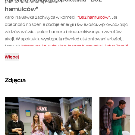
publiczność w całej Polsce
hamulców"
Karolina Sawka zachwyca w komedii
"Bez hamulców"
. Jej
obecność na scenie dodaje energii i świeżości, wprowadzając
widzów w świat pełen humoru i nieoczekiwanych zwrotów
akcji. W spektaklu występują również utalentowani artyści,
tacy jak
Katarzyna Ankudowicz
,
Joanna Kurowska
i
Artur Barciś
,
którzy wspólnie tworzą niezapomniane widowisko..
Więcej
Zdjęcia