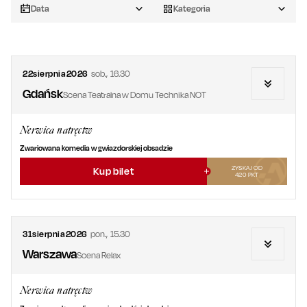
Data
Kategoria
22
sierpnia
2026
sob.
,
16.30
Gdańsk
Scena Teatralna w Domu Technika NOT
Nerwica natręctw
Zwariowana komedia w gwiazdorskiej obsadzie
ZYSKAJ OD
Kup bilet
420
PKT
31
sierpnia
2026
pon.
,
15.30
Warszawa
Scena Relax
Nerwica natręctw