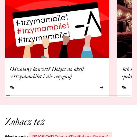
Odwołany koncert? Dołącz do akcji
Jak się
#trzymambilet i nie rezygnuj
spektak
Zobacz też
Wydarzenia:
PINK FLOYD Tribute (The Echoes Project)