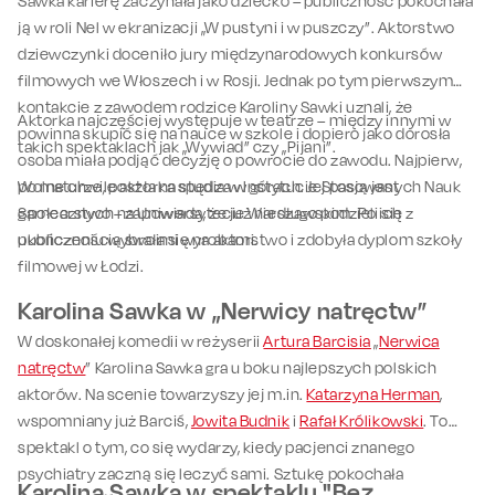
Sawka karierę zaczynała jako dziecko – publiczność pokochała
ją w roli Nel w ekranizacji „W pustyni i w puszczy”. Aktorstwo
dziewczynki doceniło jury międzynarodowych konkursów
filmowych we Włoszech i w Rosji. Jednak po tym pierwszym
kontakcie z zawodem rodzice Karoliny Sawki uznali, że
Aktorka najczęściej występuje w teatrze – między innymi w
powinna skupić się na nauce w szkole i dopiero jako dorosła
takich spektaklach jak „Wywiad” czy „Pijani”.
osoba miała podjąć decyzję o powrocie do zawodu. Najpierw,
po maturze, poszła na studia w Instytucie Stosowanych Nauk
Wolne chwile aktorka spędza w górach. Jej pasją jest
Społecznych na Uniwersytecie Warszawskim. Po ich
garncarstwo – zapowiada, że już niedługo podzieli się z
ukończeniu wybrała się na aktorstwo i zdobyła dyplom szkoły
publicznością swoimi wyrobami.
filmowej w Łodzi.
Karolina Sawka w „Nerwicy natręctw”
W doskonałej komedii w reżyserii
Artura Barcisia
„
Nerwica
natręctw
” Karolina Sawka gra u boku najlepszych polskich
aktorów. Na scenie towarzyszy jej m.in.
Katarzyna Herman
,
wspomniany już Barciś,
Jowita Budnik
i
Rafał Królikowski
. To
spektakl o tym, co się wydarzy, kiedy pacjenci znanego
psychiatry zaczną się leczyć sami. Sztukę pokochała
Karolina Sawka w spektaklu "Bez