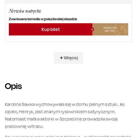
Nerwica natręctw
Zwariowana komedia w gwiazdorskiej obsadzie
ZYSKAJ OD
Kup bilet
357
PKT
Więcej
Opis
Karolina Sawka wychowywała się w domu pełnym sztuki. Jej
ojciec, Henryk, jest znanym rysownikiem satyrycznym.
Natomiast matka aktorki w Szczecinie prowadziła swoją
pracownię witrażu.