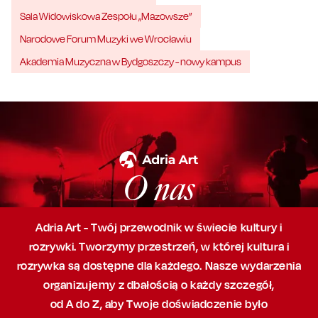
Sala Widowiskowa Zespołu „Mazowsze”
Narodowe Forum Muzyki we Wrocławiu
Akademia Muzyczna w Bydgoszczy - nowy kampus
O nas
Adria Art - Twój przewodnik w świecie kultury i
rozrywki. Tworzymy przestrzeń,
w której
kultura i
rozrywka są dostępne dla każdego. Nasze wydarzenia
organizujemy
z dbałością
o każdy szczegół,
od A do Z, aby
Twoje doświadczenie było