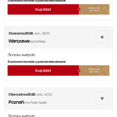
Zwariowana komedia w gwiazdorskiej obsadzie
ZYSKAJ OD
Kup bilet
297
PKT
31
sierpnia
2026
pon.
,
18.00
Warszawa
Scena Relax
Nerwica natręctw
Zwariowana komedia w gwiazdorskiej obsadzie
ZYSKAJ OD
Kup bilet
297
PKT
05
września
2026
sob.
,
14.00
Poznań
Kino Teatr Apollo
Nerwica natręctw