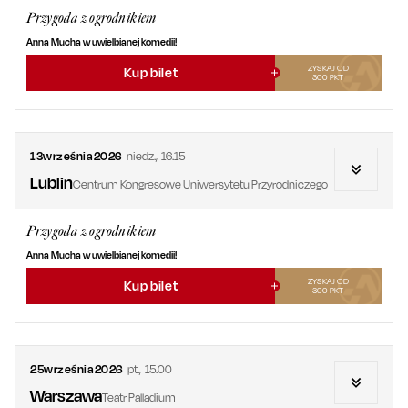
Przygoda z ogrodnikiem
Anna Mucha w uwielbianej komedii!
ZYSKAJ OD
Kup bilet
300
PKT
13
września
2026
niedz.
,
16.15
Lublin
Centrum Kongresowe Uniwersytetu Przyrodniczego
Przygoda z ogrodnikiem
Anna Mucha w uwielbianej komedii!
ZYSKAJ OD
Kup bilet
300
PKT
25
września
2026
pt.
,
15.00
Warszawa
Teatr Palladium