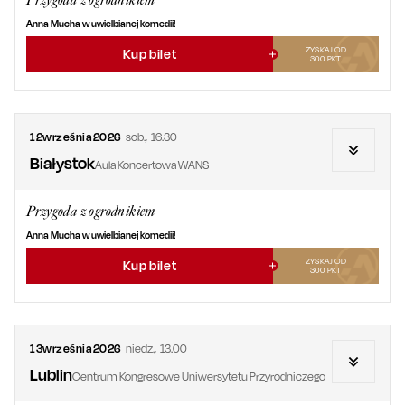
Przygoda z ogrodnikiem
Anna Mucha w uwielbianej komedii!
ZYSKAJ OD
Kup bilet
300
PKT
12
września
2026
sob.
,
16.30
Białystok
Aula Koncertowa WANS
Przygoda z ogrodnikiem
Anna Mucha w uwielbianej komedii!
ZYSKAJ OD
Kup bilet
300
PKT
13
września
2026
niedz.
,
13.00
Lublin
Centrum Kongresowe Uniwersytetu Przyrodniczego