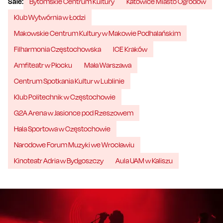
Sale:
Bytomskie Centrum Kultury
Katowice Miasto Ogrodów
Klub Wytwórnia w Łodzi
Makowskie Centrum Kultury w Makowie Podhalańskim
Filharmonia Częstochowska
ICE Kraków
Amfiteatr w Płocku
Mała Warszawa
Centrum Spotkania Kultur w Lublinie
Klub Politechnik w Częstochowie
G2A Arena w Jasionce pod Rzeszowem
Hala Sportowa w Częstochowie
Narodowe Forum Muzyki we Wrocławiu
Kinoteatr Adria w Bydgoszczy
Aula UAM w Kaliszu