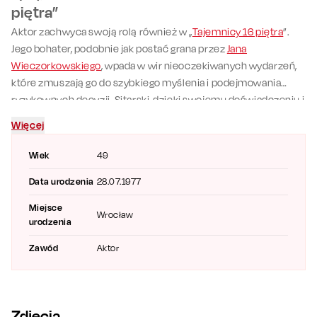
piętra”
Aktor zachwyca swoją rolą również w „
Tajemnicy 16 piętra
”.
Jego bohater, podobnie jak postać grana przez
Jana
Wieczorkowskiego
, wpada w wir nieoczekiwanych wydarzeń,
które zmuszają go do szybkiego myślenia i podejmowania
ryzykownych decyzji. Sitarski, dzięki swojemu doświadczeniu i
wszechstronności aktorskiej, wnosi na scenę niesamowitą
Więcej
energię i autentyczność. Jego interakcje z resztą obsady,
zwłaszcza z Wieczorkowskim, tworzą niezapomniane
Wiek
49
momenty, które zarówno bawią, jak i trzymają w napięciu.
Data urodzenia
28.07.1977
Miejsce
Wrocław
urodzenia
Zawód
Aktor
Zdjęcia