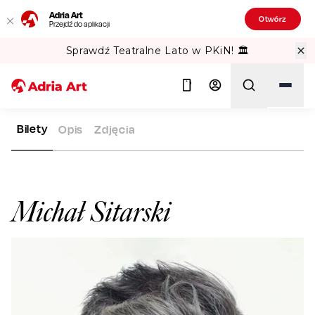
Adria Art
Otwórz
Przejdź do aplikacji
Sprawdź Teatralne Lato w PKiN! 🏛️
Bilety
Opis
Zdjęcia
ADRIA ART
ARTYŚCI
MICHAŁ SITARSKI
Szukaj
Michał Sitarski