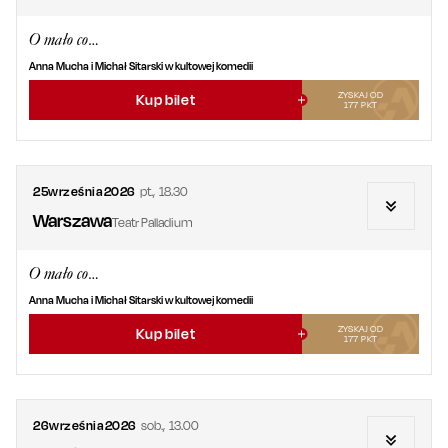
O mało co…
Anna Mucha i Michał Sitarski w kultowej komedii
ZYSKAJ OD
Kup bilet
177
PKT
25
września
2026
pt.
,
18.30
Warszawa
Teatr Palladium
O mało co…
Anna Mucha i Michał Sitarski w kultowej komedii
ZYSKAJ OD
Kup bilet
177
PKT
26
września
2026
sob.
,
13.00