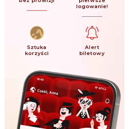
bez prowizji
pierwsze
logowanie!
Sztuka
Alert
korzyści
biletowy