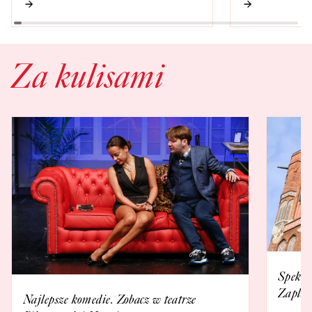
Za kulisami
Spekta
Zaplan
Najlepsze komedie. Zobacz w teatrze