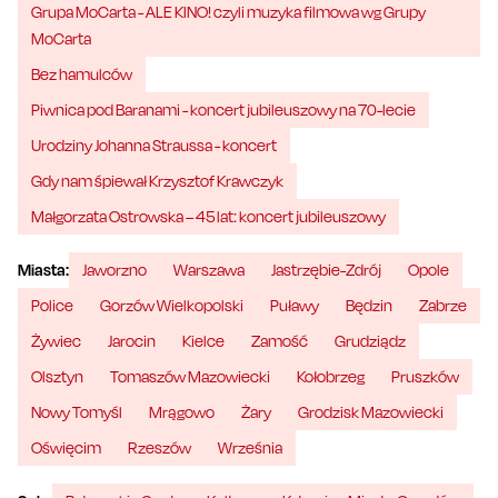
Grupa MoCarta - ALE KINO! czyli muzyka filmowa wg Grupy
MoCarta
Bez hamulców
Piwnica pod Baranami - koncert jubileuszowy na 70-lecie
Urodziny Johanna Straussa - koncert
Gdy nam śpiewał Krzysztof Krawczyk
Małgorzata Ostrowska – 45 lat: koncert jubileuszowy
Miasta:
Jaworzno
Warszawa
Jastrzębie-Zdrój
Opole
Police
Gorzów Wielkopolski
Puławy
Będzin
Zabrze
Żywiec
Jarocin
Kielce
Zamość
Grudziądz
Olsztyn
Tomaszów Mazowiecki
Kołobrzeg
Pruszków
Nowy Tomyśl
Mrągowo
Żary
Grodzisk Mazowiecki
Oświęcim
Rzeszów
Września