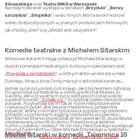
Słowackiego
oraz
Teatru IMKA w Warszawie
.
Na małym ekranie wystąpił w serialach „
Brzydula
”, „
Barwy
szczęścia
”, „
Singielka
” i wielu innych. Ma na swoim koncie
wiele ról epizodycznych w znanych produkcjach filmowych,
jak choćby „Kler” czy „Miłość jest wszystkim”.
Komedie teatralne z Michałem Sitarskim
Widzowie Adria Art mogą zobaczyć Michała Sitarskiego w
dwóch komediach teatralnych. Kultowym spektaklem jest
„
Przygoda z ogrodnikiem
”, w którym aktor wciela się w Hala
Dzikiego. Wraz z żoną Cindy marzyli o aktorskiej karierze,
jednak życie przyniosło coś innego. Jako biznesmeni odnoszą
Druga produkcja teatralna, w której gra Michał Sitarski, to
sukcesy, ale w prywatnym życiu spotyka ich coraz więcej
zupełna nowość. „
O mało co…
” to spektakl pełen niespodzianek
porażek. Przytrafiają się im także różne niespodziewane
i ciekawych pytań. Jest pewne małżeństwo, potajemne
sytuacje. Jedną z nich jest tytułowa przygoda z ogrodnikiem.
schadzki z kochankami, jogging, mieszkanie przyjaciela i
Sam Michał Sitarski powiedział, że ten spektakl to „duża dawka
nieplanowany powrót do domu. Prawdziwa układanka
humoru, zabawy i relaksu”. W roli żony Hala Dzikiego występuje
dziwnych elementów. Obok Michała Sitarskiego w spektaklu
Anna Mucha
Michał Sitarski w komedii „Tajemnica 16
.
występują m.in.
Natalia Iwańska
i
Barbara Kurdej-Szatan
.