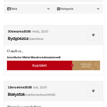
Data
Kategoria
30
sierpnia
2026
niedz.
,
15.00
Bydgoszcz
Opera Nova
O mało co…
Anna Mucha i Michał Sitarski w kultowej komedii
ZYSKAJ OD
Kup bilet
300
PKT
12
września
2026
sob.
,
13.00
Białystok
Aula Koncertowa WANS