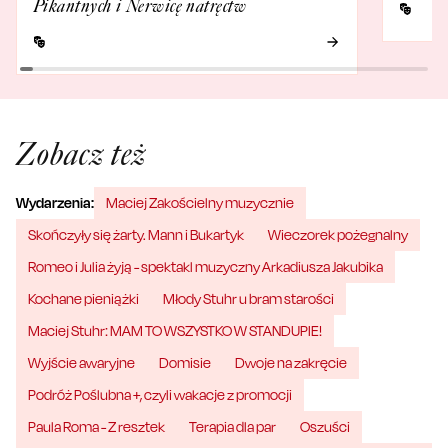
Pikantnych i Nerwicę natręctw
Zobacz też
Wydarzenia:
Maciej Zakościelny muzycznie
Skończyły się żarty. Mann i Bukartyk
Wieczorek pożegnalny
Romeo i Julia żyją - spektakl muzyczny Arkadiusza Jakubika
Kochane pieniążki
Młody Stuhr u bram starości
Maciej Stuhr: MAM TO WSZYSTKO W STANDUPIE!
Wyjście awaryjne
Domisie
Dwoje na zakręcie
Podróż Poślubna +, czyli wakacje z promocji
Paula Roma - Z resztek
Terapia dla par
Oszuści