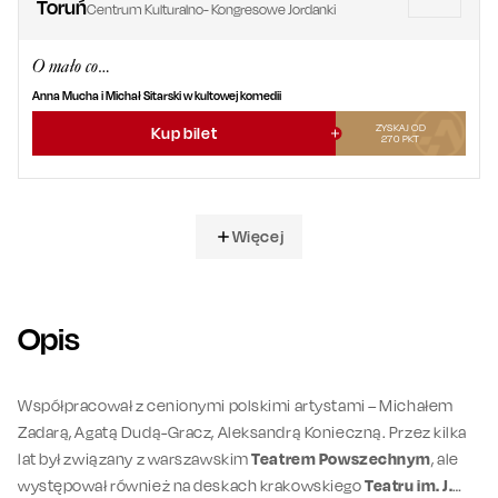
Toruń
Centrum Kulturalno- Kongresowe Jordanki
O mało co…
Anna Mucha i Michał Sitarski w kultowej komedii
ZYSKAJ OD
Kup bilet
270
PKT
Więcej
Opis
Współpracował z cenionymi polskimi artystami – Michałem
Zadarą, Agatą Dudą-Gracz, Aleksandrą Konieczną. Przez kilka
lat był związany z warszawskim
Teatrem Powszechnym
, ale
występował również na deskach krakowskiego
Teatru im. J.