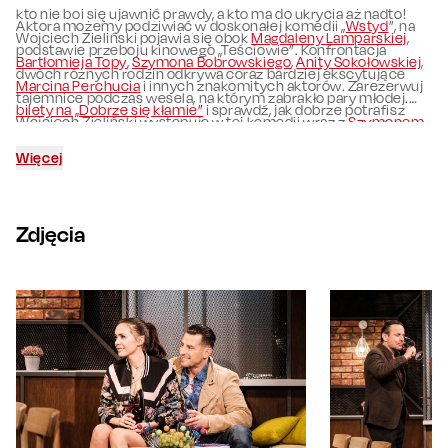
kto nie boi się ujawnić prawdy, a kto ma do ukrycia aż nadto!
Aktora możemy podziwiać w doskonałej komedii „
Wstyd
”, na
Wojciech Zieliński pojawia się obok
Magdaleny Lamparskiej
,
podstawie przeboju kinowego „Teściowie”. Konfrontacja
Bartłomieja Topy
,
Szymona Bobrowskiego
,
Anity Sokołowskiej
,
dwóch różnych rodzin odkrywa coraz bardziej ekscytujące
Marcina Perchucia
i innych znakomitych aktorów. Zarezerwuj
tajemnice podczas wesela, na którym zabrakło pary młodej.
bilety na „Dobrze się kłamie”
i sprawdź, jak dobrze potrafisz
Wojciech Zieliński występuje w tej komedii wraz z
Szymonem
ocenić, kto zmyśla, a kto mówi prawdę!
Bobrowskim
,
Anną Dereszowską
i Marietą Żukowską.
Więcej
Zdjęcia