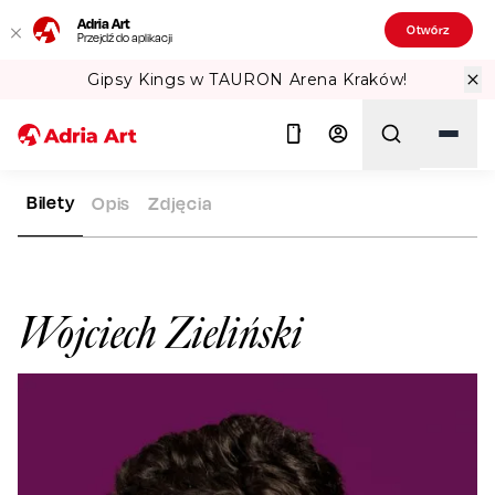
Adria Art
Otwórz
Przejdź do aplikacji
Gipsy Kings w TAURON Arena Kraków!
Bilety
Opis
Zdjęcia
ADRIA ART
ARTYŚCI
WOJCIECH ZIELIŃSKI
Szukaj
Wojciech Zieliński