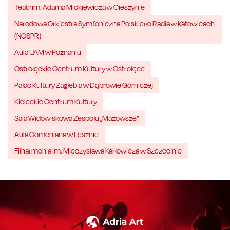
Teatr im. Adama Mickiewicza w Cieszynie
Narodowa Orkiestra Symfoniczna Polskiego Radia w Katowicach
(NOSPR)
Aula UAM w Poznaniu
Ostrołęckie Centrum Kultury w Ostrołęce
Pałac Kultury Zagłębia w Dąbrowie Górniczej
Kieleckie Centrum Kultury
Sala Widowiskowa Zespołu „Mazowsze”
Aula Comeniana w Lesznie
Filharmonia im. Mieczysława Karłowicza w Szczecinie