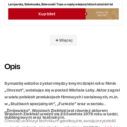
Lamparska, Sokołowska, Bobrowski i Topa w najsłynniejszej historii ostatnich lat
ZYSKAJ OD
Kup bilet
240
PKT
Więcej
Opis
Sympatię widzów zyskał między innymi dzięki roli w filmie
„Chrzest”, wcielając się w postać Michała Leby. Aktor zagrał
w wielu polskich produkcjach filmowych i serialowych, m.in.
w „Służbach specjalnych”, „Furiozie” oraz w serialu
„Żmijowisko”. Wojciech Zieliński jest również aktorem
Wojciech Zieliński urodził się 23 kwietnia 1979 roku w Łodzi.
dubbingowym oraz teatralnym.
Chociaż ukończył technikum geodezyjne, swoją przyszłość