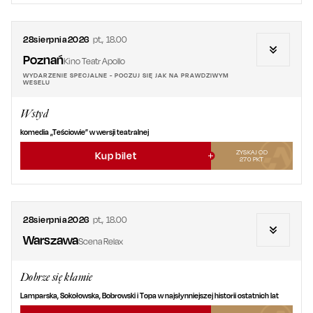
28
sierpnia
2026
pt.
,
18.00
Poznań
Kino Teatr Apollo
WYDARZENIE SPECJALNE - POCZUJ SIĘ JAK NA PRAWDZIWYM
WESELU
Wstyd
komedia „Teściowie” w wersji teatralnej
ZYSKAJ OD
Kup bilet
270
PKT
28
sierpnia
2026
pt.
,
18.00
Warszawa
Scena Relax
Dobrze się kłamie
Lamparska, Sokołowska, Bobrowski i Topa w najsłynniejszej historii ostatnich lat