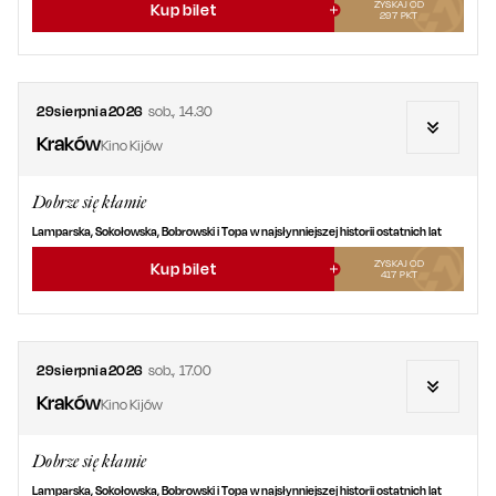
ZYSKAJ OD
Kup bilet
297
PKT
29
sierpnia
2026
sob.
,
14.30
Kraków
Kino Kijów
Dobrze się kłamie
Lamparska, Sokołowska, Bobrowski i Topa w najsłynniejszej historii ostatnich lat
ZYSKAJ OD
Kup bilet
417
PKT
29
sierpnia
2026
sob.
,
17.00
Kraków
Kino Kijów
Dobrze się kłamie
Lamparska, Sokołowska, Bobrowski i Topa w najsłynniejszej historii ostatnich lat