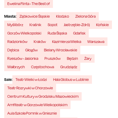
Ewelina Flinta - The Best of
Miasta:
Ząbkowice Śląskie
Kłodzko
Zielona Góra
Myślibórz
Kraśnik
Sopot
Jastrzębie-Zdrój
Końskie
Gorzów Wielkopolski
Ruda Śląska
Gdańsk
Radzionków
Kraków
Kazimierza Wielka
Warszawa
Dębica
Głogów
Bielany Wrocławskie
Rzeszów - Jasionka
Pruszków
Będzin
Żary
Wałbrzych
Częstochowa
Grudziądz
Sale:
Teatr Wielki w Łodzi
Hala Globus w Lublinie
Teatr Rozrywki w Chorzowie
Centrum Kultury w Grodzisku Mazowieckim
Amfiteatr w Gorzowie Wielkopolskim
Aula Szkoła Pomnik w Gnieznie