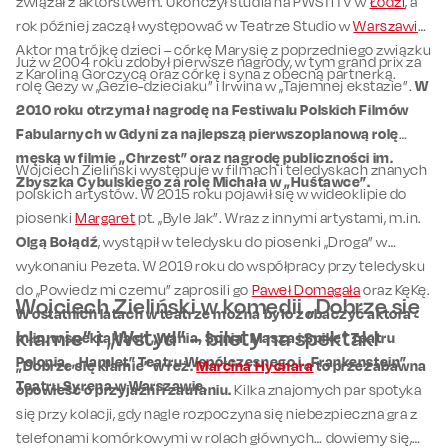
związał z aktorstwem. Ukończył studia na PWSTiTV w
Łodzi
, a
rok później zaczął występować w Teatrze Studio w
Warszawie
.
Aktor ma trójkę dzieci – córkę Marysię z poprzedniego związku
Już w 2004 roku zdobył pierwsze nagrody, w tym grand prix za
z Karoliną Gorczycą oraz córkę i syna z obecną partnerką.
rolę Gezy w „Gezie-dzieciaku” i Irwina w „Tajemnej ekstazie”.
W
2010 roku otrzymał nagrodę na Festiwalu Polskich Filmów
Fabularnych w Gdyni za najlepszą pierwszoplanową rolę
męską w filmie „Chrzest” oraz nagrodę publiczności im.
Wojciech Zieliński występuje w filmach i teledyskach znanych
Zbyszka Cybulskiego za rolę Michała w „Huśtawce”.
polskich artystów. W 2015 roku pojawił się w wideoklipie do
piosenki
Margaret
pt. „Byle Jak”. Wraz z innymi artystami, m.in.
Olgą Bołądź
, wystąpił w teledysku do piosenki „Droga” w
wykonaniu Pezeta. W 2019 roku do współpracy przy teledysku
do „Powiedz mi czemu” zaprosili go
Paweł Domagała
oraz KęKę.
Wojciech Zieliński w komedii „Dobrze się
W ostatnich latach w teatrze można było zobaczyć aktora
kłamie” i „Wstyd” – bilety na spektakl
m.in. w spektaklach „Wania, Sonia, Masza i Spike” Teatru
Polonia, „Hamlet” Teatru Współczesnego i „Frankenstein”
„Dobrze się kłamie” w reż.
Marcina Hycnara
to przezabawna
Teatru Syrena w Warszawie.
opowieść o przyjaźni i zaufaniu.
Kilka znajomych par spotyka
się przy kolacji, gdy nagle rozpoczyna się niebezpieczna gra z
telefonami komórkowymi w rolach głównych… dowiemy się,