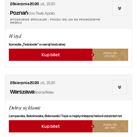
28
sierpnia
2026
pt.
,
15.30
Poznań
Kino Teatr Apollo
WYDARZENIE SPECJALNE - POCZUJ SIĘ JAK NA PRAWDZIWYM
WESELU
Wstyd
komedia „Teściowie” w wersji teatralnej
ZYSKAJ OD
Kup bilet
270
PKT
28
sierpnia
2026
pt.
,
15.30
Warszawa
Scena Relax
Dobrze się kłamie
Lamparska, Sokołowska, Bobrowski i Topa w najsłynniejszej historii ostatnich lat
ZYSKAJ OD
Kup bilet
297
PKT