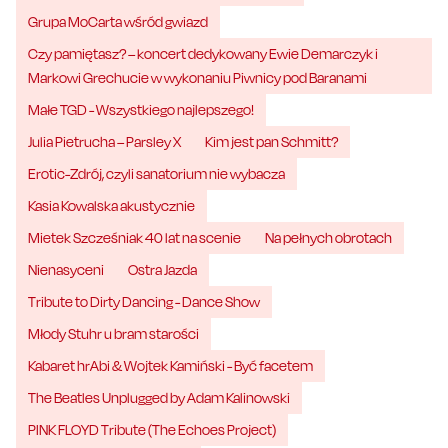
Grupa MoCarta wśród gwiazd
Czy pamiętasz? – koncert dedykowany Ewie Demarczyk i
Markowi Grechucie w wykonaniu Piwnicy pod Baranami
Małe TGD - Wszystkiego najlepszego!
Julia Pietrucha – Parsley X
Kim jest pan Schmitt?
Erotic-Zdrój, czyli sanatorium nie wybacza
Kasia Kowalska akustycznie
Mietek Szcześniak 40 lat na scenie
Na pełnych obrotach
Nienasyceni
Ostra Jazda
Tribute to Dirty Dancing - Dance Show
Młody Stuhr u bram starości
Kabaret hrAbi & Wojtek Kamiński - Być facetem
The Beatles Unplugged by Adam Kalinowski
PINK FLOYD Tribute (The Echoes Project)