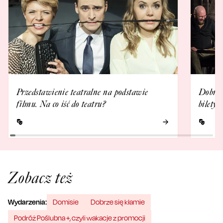
Przedstawienie teatralne na podstawie
Dobrze 
filmu. Na co iść do teatru?
bilety
Zobacz też
Wydarzenia:
Domisie
Dobrze się kłamie
Podróż Poślubna +, czyli wakacje z promocji