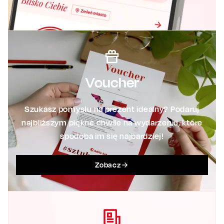
Voucher
Szukasz pomysłu na prezent idealny? Podaruj
najbliższym piękne chwile na wydarzeniu, które
spodoba im się najbardziej!
Zobacz