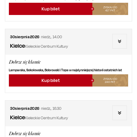
ZYSKAJ OD
Kup bilet
417
PKT
30
sierpnia
2026
niedz.
,
14.00
Kielce
Kieleckie Centrum Kultury
Dobrze się kłamie
Lamparska, Sokołowska, Bobrowski i Topa w najsłynniejszej historii ostatnich lat
ZYSKAJ OD
Kup bilet
240
PKT
30
sierpnia
2026
niedz.
,
16.30
Kielce
Kieleckie Centrum Kultury
Dobrze się kłamie