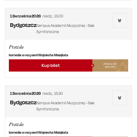
13
września
2026
niedz.
,
13.00
Bydgoszcz
Kampus Akademii Muzycznej - Sala
Symfoniczna
Prawda
komedia w reżyserii Wojciecha Malajkata
ZYSKAJ OD
Kup bilet
300
PKT
13
września
2026
niedz.
,
15.30
Bydgoszcz
Kampus Akademii Muzycznej - Sala
Symfoniczna
Prawda
komedia w reżyserii Wojciecha Malajkata