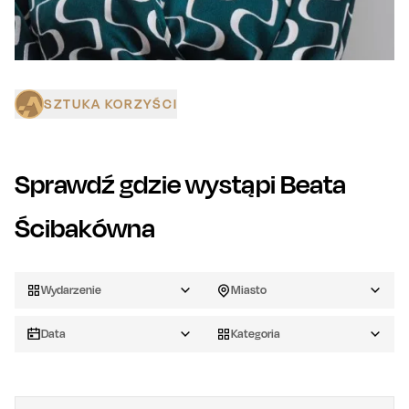
SZTUKA KORZYŚCI
Sprawdź gdzie wystąpi
Beata
Ścibakówna
Wydarzenie
Miasto
Data
Kategoria