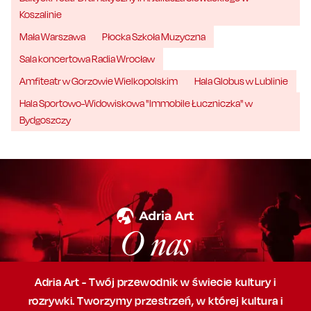
Koszalinie
Mała Warszawa
Płocka Szkoła Muzyczna
Sala koncertowa Radia Wrocław
Amfiteatr w Gorzowie Wielkopolskim
Hala Globus w Lublinie
Hala Sportowo-Widowiskowa "Immobile Łuczniczka" w
Bydgoszczy
O nas
Adria Art - Twój przewodnik w świecie kultury i
rozrywki. Tworzymy przestrzeń,
w której
kultura i