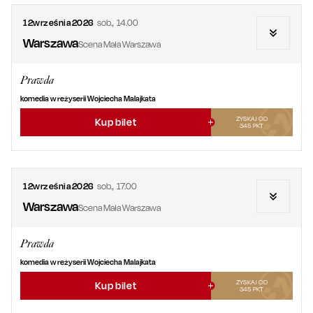
12
września
2026
sob.
,
14.00
Warszawa
Scena Mała Warszawa
Prawda
komedia w reżyserii Wojciecha Malajkata
ZYSKAJ OD
Kup bilet
345
PKT
12
września
2026
sob.
,
17.00
Warszawa
Scena Mała Warszawa
Prawda
komedia w reżyserii Wojciecha Malajkata
ZYSKAJ OD
Kup bilet
345
PKT