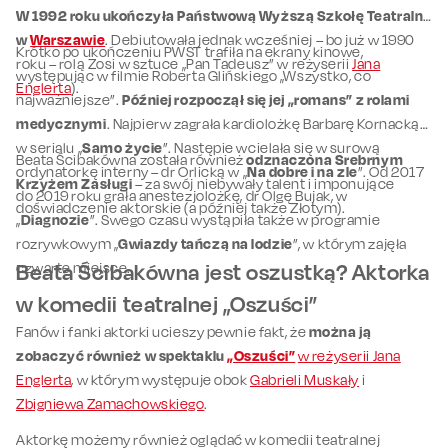
W 1992 roku ukończyła Państwową Wyższą Szkołę Teatralną
w
Warszawie
. Debiutowała jednak wcześniej – bo już w 1990
Krótko po ukończeniu PWST trafiła na ekrany kinowe,
roku – rolą Zosi w sztuce „Pan Tadeusz” w reżyserii
Jana
występując w filmie Roberta Glińskiego „Wszystko, co
Englerta
).
najważniejsze”.
Później rozpoczął się jej „romans” z rolami
medycznymi
. Najpierw zagrała kardiolożkę Barbarę Kornacką
w serialu „
Samo życie
”. Następie wcielała się w surową
Beata Ścibakówna została również
odznaczona Srebrnym
ordynatorkę interny – dr Orlicką w „
Na dobre i na zle
”. Od 2017
Krzyżem Zasługi
– za swój niebywały talent i imponujące
do 2019 roku grała anestezjolożkę, dr Olgę Bujak, w
doświadczenie aktorskie (a później także Złotym).
„
Diagnozie
”. Swego czasu wystąpiła także w programie
rozrywkowym „
Gwiazdy tańczą na lodzie
”, w którym zajęła
czwarte miejsce.
Beata Ścibakówna jest oszustką? Aktorka
w komedii teatralnej „Oszuści”
Fanów i fanki aktorki ucieszy pewnie fakt, że
można ją
zobaczyć również w spektaklu
„Oszuści”
w reżyserii Jana
Englerta
, w którym występuje obok
Gabrieli Muskały
i
Zbigniewa Zamachowskiego
.
Aktorkę możemy również oglądać w komedii teatralnej