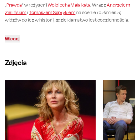
„
Prawda
” w reżyserii
Wojciecha Malajkata
. Wraz z
Andrzejem
Zielińskim
i
Tomaszem Saprykiem
na scenie rozśmieszą
widzów do łez w historii, gdzie kłamstwo jest codziennością.
Więcej
Zdjęcia