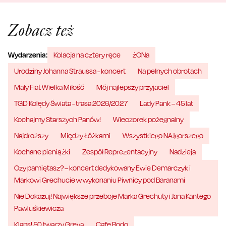
Zobacz też
Wydarzenia:
Kolacja na cztery ręce
żONa
Urodziny Johanna Straussa - koncert
Na pełnych obrotach
Mały Fiat Wielka Miłość
Mój najlepszy przyjaciel
TGD Kolędy Świata - trasa 2026/2027
Lady Pank – 45 lat
Kochajmy Starszych Panów!
Wieczorek pożegnalny
Najdroższy
Między Łóżkami
Wszystkiego NAJgorszego
Kochane pieniążki
Zespół Reprezentacyjny
Nadzieja
Czy pamiętasz? – koncert dedykowany Ewie Demarczyk i
Markowi Grechucie w wykonaniu Piwnicy pod Baranami
Nie Dokazuj! Największe przeboje Marka Grechuty i Jana Kantego
Pawluśkiewicza
Klaps! 50 twarzy Greya
Cafe Bodo