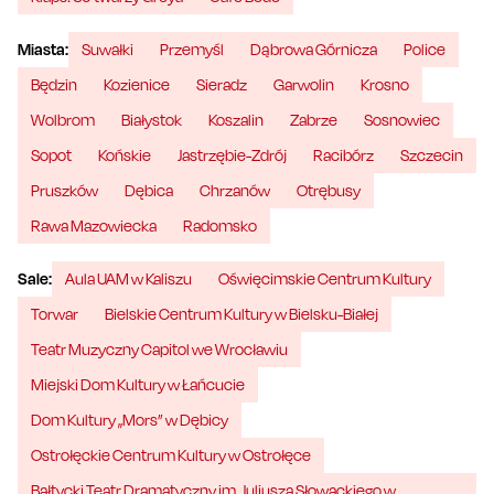
Miasta:
Suwałki
Przemyśl
Dąbrowa Górnicza
Police
Będzin
Kozienice
Sieradz
Garwolin
Krosno
Wolbrom
Białystok
Koszalin
Zabrze
Sosnowiec
Sopot
Końskie
Jastrzębie-Zdrój
Racibórz
Szczecin
Pruszków
Dębica
Chrzanów
Otrębusy
Rawa Mazowiecka
Radomsko
Sale:
Aula UAM w Kaliszu
Oświęcimskie Centrum Kultury
Torwar
Bielskie Centrum Kultury w Bielsku-Białej
Teatr Muzyczny Capitol we Wrocławiu
Miejski Dom Kultury w Łańcucie
Dom Kultury „Mors” w Dębicy
Ostrołęckie Centrum Kultury w Ostrołęce
Bałtycki Teatr Dramatyczny im. Juliusza Słowackiego w