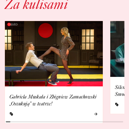
Za kulisami
Silent
Smoczy
Gabriela Muskała i Zbigniew Zamachowski
„Oszukują” w teatrze!