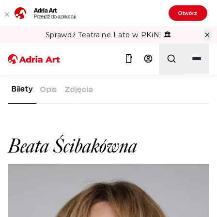
Adria Art
Otwórz
Przejdź do aplikacji
Sprawdź Teatralne Lato w PKiN! 🏛️
Bilety
Opis
Zdjęcia
ADRIA ART
ARTYŚCI
BEATA ŚCIBAKÓWNA
Szukaj
Beata Ścibakówna