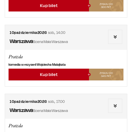
ZYSKAJ OD
Kup bilet
300
PKT
10
października
2026
sob.
,
14.00
Warszawa
Scena Mała Warszawa
Prawda
komedia w reżyserii Wojciecha Malajkata
ZYSKAJ OD
Kup bilet
345
PKT
10
października
2026
sob.
,
17.00
Warszawa
Scena Mała Warszawa
Prawda