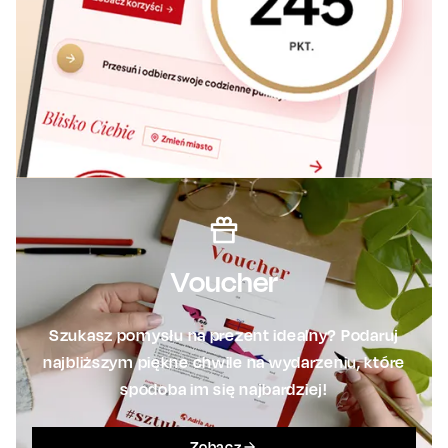
Voucher
Szukasz pomysłu na prezent idealny? Podaruj
najbliższym piękne chwile na wydarzeniu, które
spodoba im się najbardziej!
Zobacz