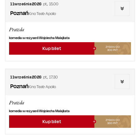
11
września
2026
pt.
,
15.00
Poznań
Kino Teatr Apollo
Prawda
komedia w reżyserii Wojciecha Malajkata
ZYSKAJ OD
Kup bilet
300
PKT
11
września
2026
pt.
,
17.30
Poznań
Kino Teatr Apollo
Prawda
komedia w reżyserii Wojciecha Malajkata
ZYSKAJ OD
Kup bilet
360
PKT