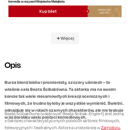
komedia w reżyserii Wojciecha Malajkata
ZYSKAJ OD
Kup bilet
345
PKT
Więcej
Opis
Burza blond loków i promienisty, szczery uśmiech – to
właśnie cała Beata Ścibakówna. Ta aktorka ma na swoim
koncie tak wiele niesamowitych kreacji scenicznych i
filmowych, że trudno byłoby je wszystkie wymienić. Świetnie
odnajduje się w rolach czarnych charakterów, ale nie brakuje
Beata Ścibakówna (właściwie: Beata Ścibak-Englert) jest jedną
w jej dorobku wielu postaci komediowych.
z bardziej charakterystycznych polskich aktorek filmowych,
telewizyjnych i teatralnych. Aktorka urodziła się w
Zamościu
.