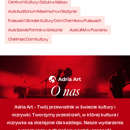
Centrum Kultury i Sztuki w Kaliszu
Aula Auditorium Maximum w Olsztynie
Puławski Ośrodek Kultury Dom Chemika w Puławach
Aula Szkoła Pomnik w Gnieznie
Aula UAM w Poznaniu
Chełmski Dom Kultury
O nas
Adria Art - Twój przewodnik w świecie kultury i
rozrywki. Tworzymy przestrzeń,
w której
kultura i
rozrywka są dostępne dla każdego. Nasze wydarzenia