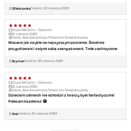
CKielczanka
Dodano:
22
czerwca
2026
Grupa MoCarta – Dzieciom
21
czerwca
2026
Kielce, Sala Koncertowa Filharmonii Świętokrzyskiej
Mocarci jak zwykle na najwyższym poziomie. Świetnie
przygotowani i całymi sobą zaangażowani. Trole zachwycone
Szymon
Dodano:
22
czerwca
2026
Grupa MoCarta – Dzieciom
21
czerwca
2026
Kielce, Sala Koncertowa Filharmonii Świętokrzyskiej
Dzieciom uśmiech nie schodził z twarzy, było fantastycznie!
Polecam każdemu! 😁
Asia
Dodano:
22
czerwca
2026