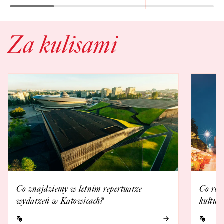
Za kulisami
Co znajdziemy w letnim repertuarze
Co rob
wydarzeń w Katowicach?
kultur