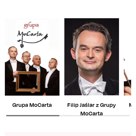
Grupa MoCarta
Filip Jaślar z Grupy
Mi
MoCarta
G