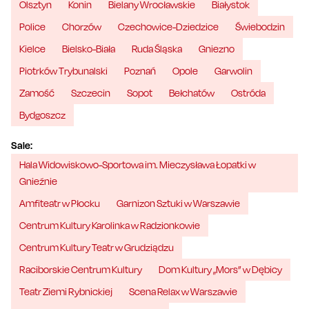
Olsztyn
Konin
Bielany Wrocławskie
Białystok
Police
Chorzów
Czechowice-Dziedzice
Świebodzin
Kielce
Bielsko-Biała
Ruda Śląska
Gniezno
Piotrków Trybunalski
Poznań
Opole
Garwolin
Zamość
Szczecin
Sopot
Bełchatów
Ostróda
Bydgoszcz
Sale:
Hala Widowiskowo-Sportowa im. Mieczysława Łopatki w
Gnieźnie
Amfiteatr w Płocku
Garnizon Sztuki w Warszawie
Centrum Kultury Karolinka w Radzionkowie
Centrum Kultury Teatr w Grudziądzu
Raciborskie Centrum Kultury
Dom Kultury „Mors” w Dębicy
Teatr Ziemi Rybnickiej
Scena Relax w Warszawie