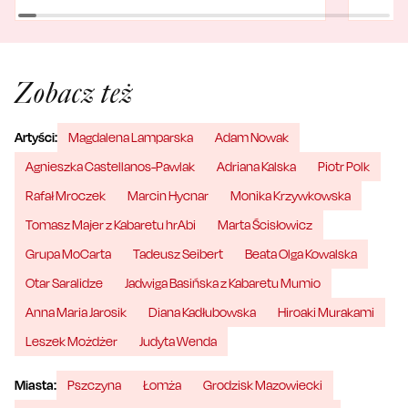
Zobacz też
Artyści:
Magdalena Lamparska
Adam Nowak
Agnieszka Castellanos-Pawlak
Adriana Kalska
Piotr Polk
Rafał Mroczek
Marcin Hycnar
Monika Krzywkowska
Tomasz Majer z Kabaretu hrAbi
Marta Ścisłowicz
Grupa MoCarta
Tadeusz Seibert
Beata Olga Kowalska
Otar Saralidze
Jadwiga Basińska z Kabaretu Mumio
Anna Maria Jarosik
Diana Kadłubowska
Hiroaki Murakami
Leszek Możdżer
Judyta Wenda
Miasta:
Pszczyna
Łomża
Grodzisk Mazowiecki