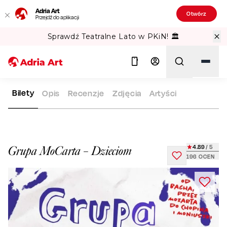
Adria Art
Otwórz
Przejdź do aplikacji
Sprawdź Teatralne Lato w PKiN! 🏛️
Bilety
Opis
Recenzje
Zdjęcia
Artyści
ADRIA ART
REPERTUAR
GRUPA MOCARTA – DZIECIOM
Szukaj
4.89
/ 5
Grupa MoCarta – Dzieciom
196
OCEN