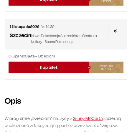
147
PKT
11
listopada
2026
śr.
,
14.30
Szczecin
Nowa Dekadencja Szczecińskie Centrum
Kultury - Scena Dekadencja
Grupa MoCarta – Dzieciom
ZYSKAJ OD
Kup bilet
297
PKT
Opis
W programie „Dzieciom” muzycy z
Grupy MoCarta
zabierają
publiczność w fascynującą podróż przez świat dźwięków.