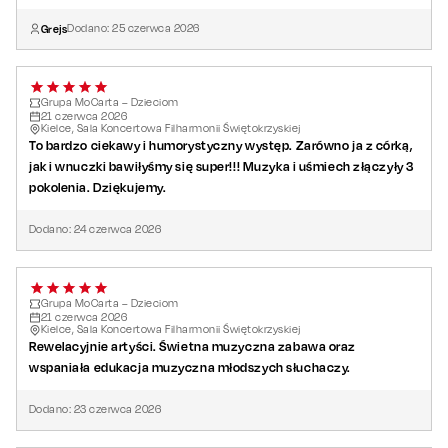
Grejs
Dodano:
25
czerwca
2026
Grupa MoCarta – Dzieciom
21
czerwca
2026
Kielce, Sala Koncertowa Filharmonii Świętokrzyskiej
To bardzo ciekawy i humorystyczny występ. Zarówno ja z córką,
jak i wnuczki bawiłyśmy się super!!! Muzyka i uśmiech złączyły 3
pokolenia. Dziękujemy.
Dodano:
24
czerwca
2026
Grupa MoCarta – Dzieciom
21
czerwca
2026
Kielce, Sala Koncertowa Filharmonii Świętokrzyskiej
Rewelacyjnie artyści. Świetna muzyczna zabawa oraz
wspaniała edukacja muzyczna młodszych słuchaczy.
Dodano:
23
czerwca
2026