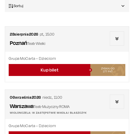
Sortuj
28
sierpnia
2026
pt.
,
15.00
Poznań
Teatr Wielki
Grupa MoCarta – Dzieciom
ZYSKAJ OD
Kup bilet
177
PKT
06
września
2026
niedz.
,
11.00
Warszawa
Teatr Muzyczny ROMA
WIOLONCZELA: W ZASTĘPSTWIE MIKOŁAJ BŁASZCZYK
Grupa MoCarta – Dzieciom