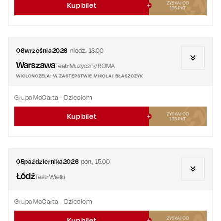
ZYSKAJ OD
Kup bilet
165
PKT
06
września
2026
niedz.
,
13.00
Warszawa
Teatr Muzyczny ROMA
WIOLONCZELA: W ZASTĘPSTWIE MIKOŁAJ BŁASZCZYK
Grupa MoCarta – Dzieciom
ZYSKAJ OD
Kup bilet
165
PKT
05
października
2026
pon.
,
15.00
Łódź
Teatr Wielki
Grupa MoCarta – Dzieciom
ZYSKAJ OD
Kup bilet