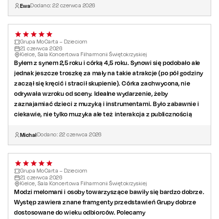
Ewa
Dodano:
22
czerwca
2026
Grupa MoCarta – Dzieciom
21
czerwca
2026
Kielce, Sala Koncertowa Filharmonii Świętokrzyskiej
Byłem z synem 2,5 roku i córką 4,5 roku. Synowi się podobało ale
jednak jeszcze troszkę za mały na takie atrakcje (po pół godziny
zaczął się kręcić i stracił skupienie). Córka zachwycona, nie
odrywała wzroku od sceny. Idealne wydarzenie, żeby
zaznajamiać dzieci z muzyką i instrumentami. Było zabawnie i
ciekawie, nie tylko muzyka ale też interakcja z publicznością
Michał
Dodano:
22
czerwca
2026
Grupa MoCarta – Dzieciom
21
czerwca
2026
Kielce, Sala Koncertowa Filharmonii Świętokrzyskiej
Modzi melomani i osoby towarzyszące bawiły się bardzo dobrze.
Występ zawiera znane framgenty przedstawień Grupy dobrze
dostosowane do wieku odbiorców. Polecamy