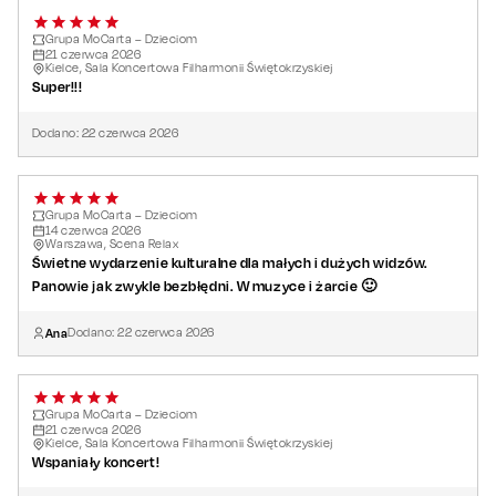
Grupa MoCarta – Dzieciom
21
czerwca
2026
Kielce, Sala Koncertowa Filharmonii Świętokrzyskiej
Super!!!
Dodano:
22
czerwca
2026
Grupa MoCarta – Dzieciom
14
czerwca
2026
Warszawa, Scena Relax
Świetne wydarzenie kulturalne dla małych i dużych widzów.
Panowie jak zwykle bezbłędni. W muzyce i żarcie 🙂
Ana
Dodano:
22
czerwca
2026
Grupa MoCarta – Dzieciom
21
czerwca
2026
Kielce, Sala Koncertowa Filharmonii Świętokrzyskiej
Wspaniały koncert!