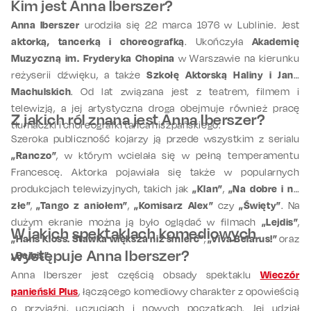
Kim jest Anna Iberszer?
Anna Iberszer
urodziła się 22 marca 1976 w Lublinie. Jest
aktorką, tancerką i choreografką
. Ukończyła
Akademię
Muzyczną im. Fryderyka Chopina
w Warszawie na kierunku
reżyserii dźwięku, a także
Szkołę Aktorską Haliny i Jana
Machulskich
. Od lat związana jest z teatrem, filmem i
telewizją, a jej artystyczna droga obejmuje również pracę
Z jakich ról znana jest Anna Iberszer?
tłumaczki i choreografki tańca hiszpańskiego.
Szeroka publiczność kojarzy ją przede wszystkim z serialu
„Ranczo”
, w którym wcielała się w pełną temperamentu
Francescę. Aktorka pojawiała się także w popularnych
produkcjach telewizyjnych, takich jak
„Klan”
,
„Na dobre i na
złe”
,
„Tango z aniołem”
,
„Komisarz Alex”
czy
„Święty”
. Na
dużym ekranie można ją było oglądać w filmach
„Lejdis”
,
W jakich spektaklach komediowych
„Hans Kloss. Stawka większa niż śmierć”
,
„Viva Belarus!”
oraz
występuje Anna Iberszer?
„Bejbis”
.
Anna Iberszer jest częścią obsady spektaklu
Wieczór
panieński Plus
, łączącego komediowy charakter z opowieścią
o przyjaźni, uczuciach i nowych początkach. Jej udział