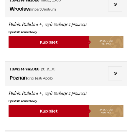
13
września
2026
niedz.
,
16.00
Wrocław
Impart Centrum
Podróż Poślubna +, czyli wakacje z promocji
Spektakl komediowy
ZYSKAJ OD
Kup bilet
417
PKT
18
września
2026
pt.
,
15.00
Poznań
Kino Teatr Apollo
Podróż Poślubna +, czyli wakacje z promocji
Spektakl komediowy
ZYSKAJ OD
Kup bilet
450
PKT