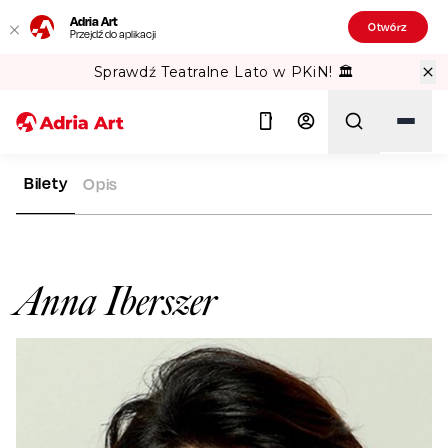
Adria Art
Otwórz
Przejdź do aplikacji
Sprawdź Teatralne Lato w PKiN! 🏛️
Bilety
Opis
ADRIA ART
ARTYŚCI
ANNA IBERSZER
Szukaj
Anna Iberszer