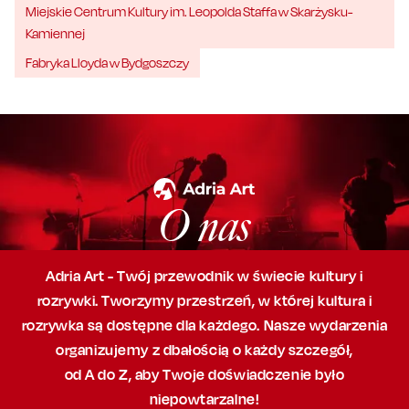
Miejskie Centrum Kultury im. Leopolda Staffa w Skarżysku-
Kamiennej
Fabryka Lloyda w Bydgoszczy
O nas
Adria Art - Twój przewodnik w świecie kultury i
rozrywki. Tworzymy przestrzeń,
w której
kultura i
rozrywka są dostępne dla każdego. Nasze wydarzenia
organizujemy
z dbałością
o każdy szczegół,
od A do Z, aby
Twoje doświadczenie było
niepowtarzalne!