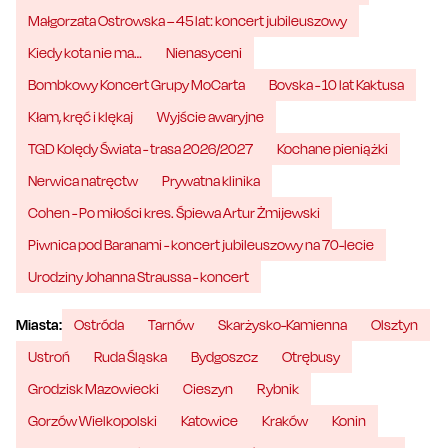
Małgorzata Ostrowska – 45 lat: koncert jubileuszowy
Kiedy kota nie ma…
Nienasyceni
Bombkowy Koncert Grupy MoCarta
Bovska - 10 lat Kaktusa
Kłam, kręć i klękaj
Wyjście awaryjne
TGD Kolędy Świata - trasa 2026/2027
Kochane pieniążki
Nerwica natręctw
Prywatna klinika
Cohen - Po miłości kres. Śpiewa Artur Żmijewski
Piwnica pod Baranami - koncert jubileuszowy na 70-lecie
Urodziny Johanna Straussa - koncert
Miasta:
Ostróda
Tarnów
Skarżysko-Kamienna
Olsztyn
Ustroń
Ruda Śląska
Bydgoszcz
Otrębusy
Grodzisk Mazowiecki
Cieszyn
Rybnik
Gorzów Wielkopolski
Katowice
Kraków
Konin