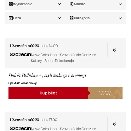
Wydarzenie
Miasto
Data
Kategoria
12
września
2026
sob.
,
14.00
Szczecin
Nowa Dekadencja Szczecińskie Centrum
Kultury - Scena Dekadencja
Podróż Poślubna +, czyli wakacje z promocji
Spektakl komediowy
ZYSKAJ OD
Kup bilet
300
PKT
12
września
2026
sob.
,
17.00
Szczecin
Nowa Dekadencja Szczecińskie Centrum