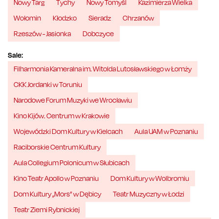
Nowy Targ
Tychy
Nowy Tomyśl
Kazimierza Wielka
Wołomin
Kłodzko
Sieradz
Chrzanów
Rzeszów - Jasionka
Dobczyce
Sale:
Filharmonia Kameralna im. Witolda Lutosławskiego w Łomży
CKK Jordanki w Toruniu
Narodowe Forum Muzyki we Wrocławiu
Kino Kijów. Centrum w Krakowie
Wojewódzki Dom Kultury w Kielcach
Aula UAM w Poznaniu
Raciborskie Centrum Kultury
Aula Collegium Polonicum w Słubicach
Kino Teatr Apollo w Poznaniu
Dom Kultury w Wolbromiu
Dom Kultury „Mors” w Dębicy
Teatr Muzyczny w Łodzi
Teatr Ziemi Rybnickiej