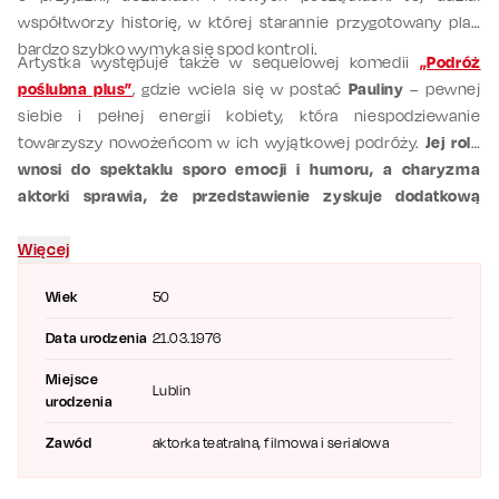
współtworzy historię, w której starannie przygotowany plan
bardzo szybko wymyka się spod kontroli.
Artystka występuje także w sequelowej komedii
„Podróż
poślubna plus”
, gdzie wciela się w postać
Pauliny
– pewnej
siebie i pełnej energii kobiety, która niespodziewanie
towarzyszy nowożeńcom w ich wyjątkowej podróży.
Jej rola
wnosi do spektaklu sporo emocji i humoru, a charyzma
aktorki sprawia, że przedstawienie zyskuje dodatkową
dynamikę.
Więcej
Wiek
50
Data urodzenia
21.03.1976
Miejsce
Lublin
urodzenia
Zawód
aktorka teatralna, filmowa i serialowa