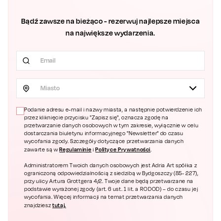
Bądź zawsze na bieżąco - rezerwuj najlepsze miejsca
na największe wydarzenia.
Miasto
Podanie adresu e-mail i nazwy miasta, a następnie potwierdzenie ich
przez kliknięcie przycisku "Zapisz się", oznacza zgodę na
przetwarzanie danych osobowych w tym zakresie, wyłącznie w celu
dostarczania biuletynu informacyjnego "Newsletter" do czasu
wycofania zgody. Szczegóły dotyczące przetwarzania danych
Regulaminie
Polityce Prywatności
zawarte są w
i
.
Administratorem Twoich danych osobowych jest Adria Art spółka z
ograniczoną odpowiedzialnością z siedzibą w Bydgoszczy (85- 227),
przy ulicy Artura Grottgera 4/2. Twoje dane będą przetwarzane na
podstawie wyrażonej zgody (art. 6 ust. 1 lit. a RODOD) – do czasu jej
wycofania. Więcej informacji na temat przetwarzania danych
tutaj.
znajdziesz