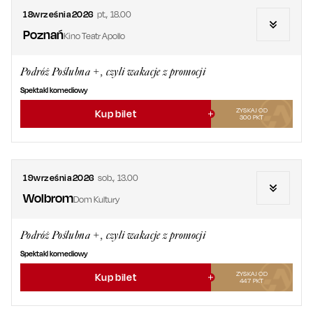
18
września
2026
pt.
,
18.00
Poznań
Kino Teatr Apollo
Podróż Poślubna +, czyli wakacje z promocji
Spektakl komediowy
ZYSKAJ OD
Kup bilet
300
PKT
19
września
2026
sob.
,
13.00
Wolbrom
Dom Kultury
Podróż Poślubna +, czyli wakacje z promocji
Spektakl komediowy
ZYSKAJ OD
Kup bilet
447
PKT