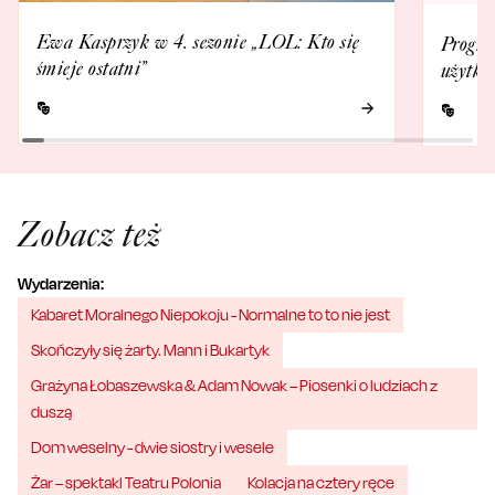
Ewa Kasprzyk w 4. sezonie „LOL: Kto się
Progra
śmieje ostatni”
użytko
Zobacz też
Wydarzenia:
Kabaret Moralnego Niepokoju - Normalne to to nie jest
Skończyły się żarty. Mann i Bukartyk
Grażyna Łobaszewska & Adam Nowak – Piosenki o ludziach z
duszą
Dom weselny - dwie siostry i wesele
Żar – spektakl Teatru Polonia
Kolacja na cztery ręce