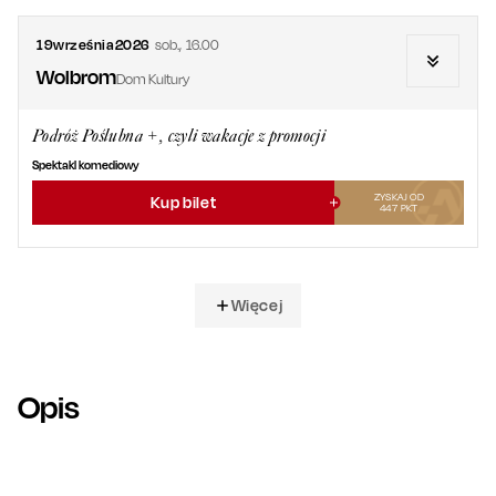
19
września
2026
sob.
,
16.00
Wolbrom
Dom Kultury
Podróż Poślubna +, czyli wakacje z promocji
Spektakl komediowy
ZYSKAJ OD
Kup bilet
447
PKT
Więcej
Opis