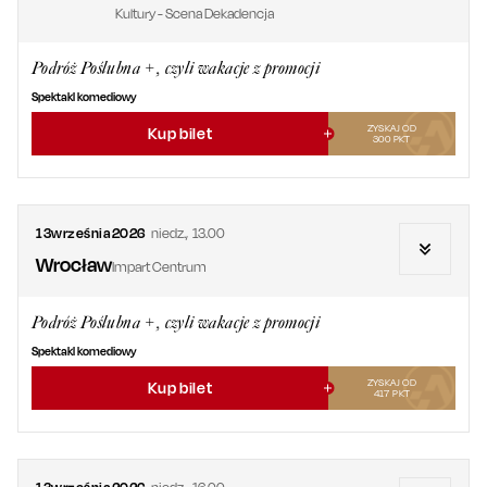
Kultury - Scena Dekadencja
Podróż Poślubna +, czyli wakacje z promocji
Spektakl komediowy
ZYSKAJ OD
Kup bilet
300
PKT
13
września
2026
niedz.
,
13.00
Wrocław
Impart Centrum
Podróż Poślubna +, czyli wakacje z promocji
Spektakl komediowy
ZYSKAJ OD
Kup bilet
417
PKT