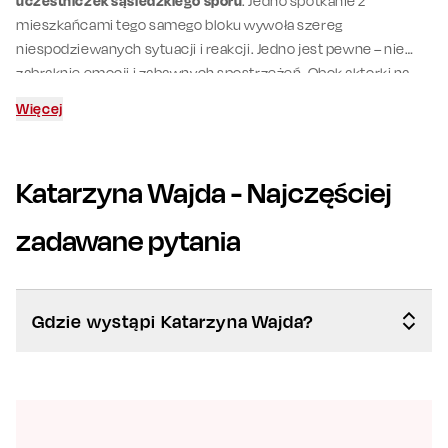
uczestniczek sąsiedzkiego sporu
. Jedno spotkanie z
mieszkańcami tego samego bloku wywoła szereg
niespodziewanych sytuacji i reakcji. Jedno jest pewne – nie
zabraknie emocji i zabawnych spostrzeżeń. Obok aktorki na
scenie wystąpi
Jowita Budnik
,
Marcin Korcz
oraz
Paweł
Więcej
Małaszyński
.
Katarzyna Wajda
- Najczęściej
zadawane pytania
Gdzie wystąpi Katarzyna Wajda?