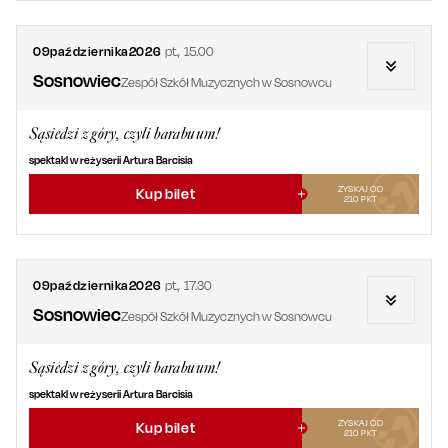
09
października
2026
pt.
,
15.00
Sosnowiec
Zespół Szkół Muzycznych w Sosnowcu
Sąsiedzi z góry, czyli barabuum!
spektakl w reżyserii Artura Barcisia
ZYSKAJ OD
Kup bilet
210
PKT
09
października
2026
pt.
,
17.30
Sosnowiec
Zespół Szkół Muzycznych w Sosnowcu
Sąsiedzi z góry, czyli barabuum!
spektakl w reżyserii Artura Barcisia
ZYSKAJ OD
Kup bilet
210
PKT