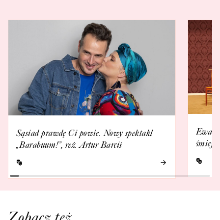
Ewa Ka
Sąsiad prawdę Ci powie. Nowy spektakl
śmieje 
„Barabuum!”, reż. Artur Barciś
Zobacz też