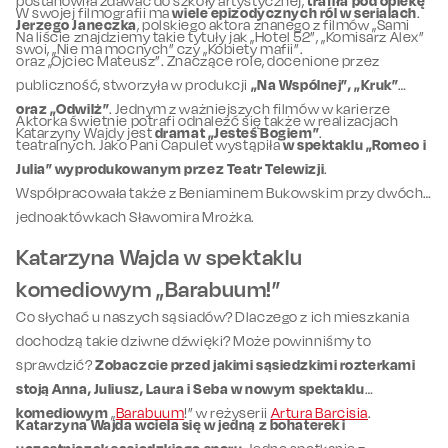
postanowiła zdawać do szkoły artystycznej,
trafiła pod opiekę
W swojej filmografii ma
wiele epizodycznych ról w serialach
.
Jerzego Janeczka
, polskiego aktora znanego z filmów „Sami
Na liście znajdziemy takie tytuły jak „Hotel 52”, „Komisarz Alex”
swoi, „Nie ma mocnych” czy „Kobiety mafii”.
oraz „Ojciec Mateusz”. Znaczące role, docenione przez
publiczność, stworzyła w produkcji
„Na Wspólnej”, „Kruk”
oraz „Odwilż”
. Jednym z ważniejszych filmów w karierze
Aktorka świetnie potrafi odnaleźć się także w realizacjach
Katarzyny Wajdy jest
dramat „Jesteś Bogiem”
.
teatralnych. Jako Pani Capulet wystąpiła
w spektaklu „Romeo i
Julia” wyprodukowanym przez Teatr Telewizji
.
Współpracowała także z Beniaminem Bukowskim przy dwóch
jednoaktówkach Sławomira Mrożka.
Katarzyna Wajda w spektaklu
komediowym „Barabuum!”
Co słychać u naszych sąsiadów? Dlaczego z ich mieszkania
dochodzą takie dziwne dźwięki? Może powinniśmy to
sprawdzić?
Zobaczcie przed jakimi sąsiedzkimi rozterkami
stoją Anna, Juliusz, Laura i Seba w nowym spektaklu
komediowym
„
Barabuum
!” w reżyserii
Artura Barcisia
.
Katarzyna Wajda wciela się w jedną z bohaterek i