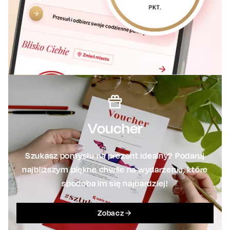
Voucher
Szukasz pomysłu na prezent idealny? Podaruj
najbliższym piękne chwile na wydarzeniu, które
spodoba im się najbardziej!
Zobacz