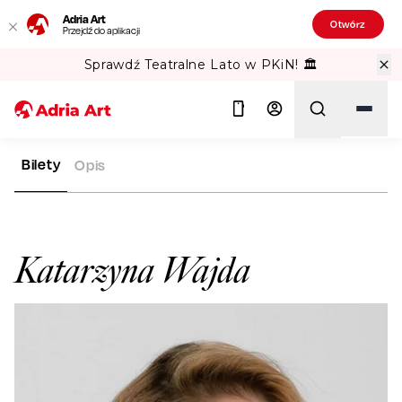
Adria Art
Otwórz
Przejdź do aplikacji
Sprawdź Teatralne Lato w PKiN! 🏛️
Bilety
Opis
ADRIA ART
ARTYŚCI
KATARZYNA WAJDA
Szukaj
Katarzyna Wajda