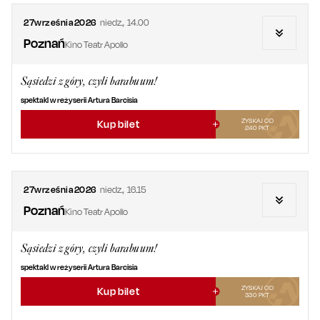
27
września
2026
niedz.
,
14.00
Poznań
Kino Teatr Apollo
Sąsiedzi z góry, czyli barabuum!
spektakl w reżyserii Artura Barcisia
ZYSKAJ OD
Kup bilet
240
PKT
27
września
2026
niedz.
,
16.15
Poznań
Kino Teatr Apollo
Sąsiedzi z góry, czyli barabuum!
spektakl w reżyserii Artura Barcisia
ZYSKAJ OD
Kup bilet
330
PKT