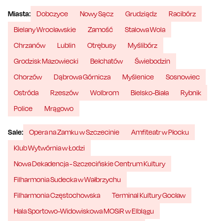
Miasta:
Dobczyce
Nowy Sącz
Grudziądz
Racibórz
Bielany Wrocławskie
Zamość
Stalowa Wola
Chrzanów
Lublin
Otrębusy
Myślibórz
Grodzisk Mazowiecki
Bełchatów
Świebodzin
Chorzów
Dąbrowa Górnicza
Myślenice
Sosnowiec
Ostróda
Rzeszów
Wolbrom
Bielsko-Biała
Rybnik
Police
Mrągowo
Sale:
Opera na Zamku w Szczecinie
Amfiteatr w Płocku
Klub Wytwórnia w Łodzi
Nowa Dekadencja - Szczecińskie Centrum Kultury
Filharmonia Sudecka w Wałbrzychu
Filharmonia Częstochowska
Terminal Kultury Gocław
Hala Sportowo-Widowiskowa MOSiR w Elblągu