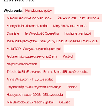
Wydarzenia:
Nerwica natręctw
Marcin Daniec - One Man Show
Żar – spektakl Teatru Polonia
Młody Stuhr u bram starości
Mały Fiat Wielka Miłość
Domisie
Jej Wysokość Operetka
Kochane pieniążki
Jolka, Jolka pamiętasz… muzyczny jubileusz Marka Dutkiewicza
Małe TGD - Wszystkiego najlepszego!
Jedyne najwyższe drzewa na Ziemi
Wstyd
Na pełnych obrotach
Tribute to Ella Fitzgerald - Emma Smith i Eliasz Orchestra
Anna Wyszkoni – Trzydzieści lat
Gdy nam śpiewał Krzysztof Krawczyk
Pinokio
Happysad Inaczej 2026 - 25 lat zespołu
Maryla Rodowicz - Niech żyje bal
Oszuści