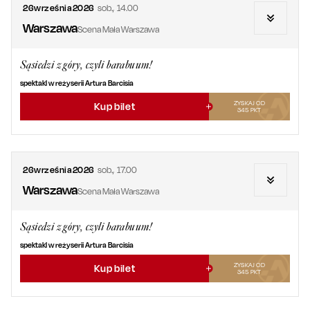
26
września
2026
sob.
,
14.00
Warszawa
Scena Mała Warszawa
Sąsiedzi z góry, czyli barabuum!
spektakl w reżyserii Artura Barcisia
ZYSKAJ OD
Kup bilet
345
PKT
26
września
2026
sob.
,
17.00
Warszawa
Scena Mała Warszawa
Sąsiedzi z góry, czyli barabuum!
spektakl w reżyserii Artura Barcisia
ZYSKAJ OD
Kup bilet
345
PKT