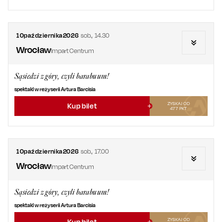
10
października
2026
sob.
,
14.30
Wrocław
Impart Centrum
Sąsiedzi z góry, czyli barabuum!
spektakl w reżyserii Artura Barcisia
ZYSKAJ OD
Kup bilet
477
PKT
10
października
2026
sob.
,
17.00
Wrocław
Impart Centrum
Sąsiedzi z góry, czyli barabuum!
spektakl w reżyserii Artura Barcisia
ZYSKAJ OD
Kup bilet