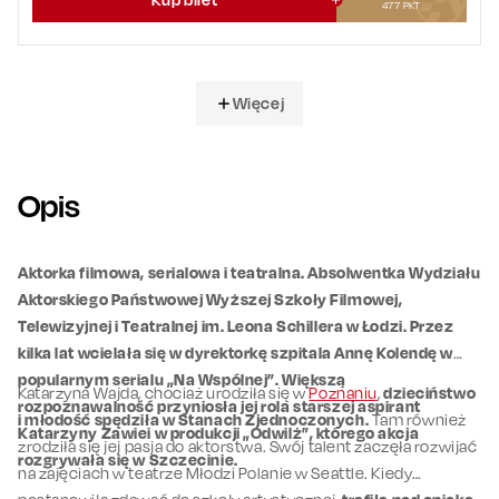
477
PKT
Więcej
Opis
Aktorka filmowa, serialowa i teatralna. Absolwentka Wydziału
Aktorskiego Państwowej Wyższej Szkoły Filmowej,
Telewizyjnej i Teatralnej im. Leona Schillera w Łodzi. Przez
kilka lat wcielała się w dyrektorkę szpitala Annę Kolendę w
popularnym serialu „Na Wspólnej”. Większą
Katarzyna Wajda, chociaż urodziła się w
Poznaniu
,
dzieciństwo
rozpoznawalność przyniosła jej rola starszej aspirant
i młodość spędziła w Stanach Zjednoczonych.
Tam również
Katarzyny Zawiei w produkcji „Odwilż”, którego akcja
zrodziła się jej pasja do aktorstwa. Swój talent zaczęła rozwijać
rozgrywała się w Szczecinie.
na zajęciach w teatrze Młodzi Polanie w Seattle. Kiedy