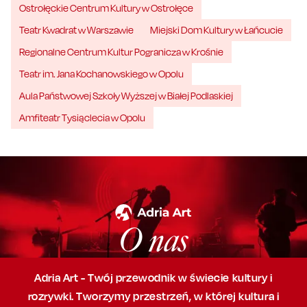
Ostrołęckie Centrum Kultury w Ostrołęce
Teatr Kwadrat w Warszawie
Miejski Dom Kultury w Łańcucie
Regionalne Centrum Kultur Pogranicza w Krośnie
Teatr im. Jana Kochanowskiego w Opolu
Aula Państwowej Szkoły Wyższej w Białej Podlaskiej
Amfiteatr Tysiąclecia w Opolu
O nas
Adria Art - Twój przewodnik w świecie kultury i
rozrywki. Tworzymy przestrzeń,
w której
kultura i