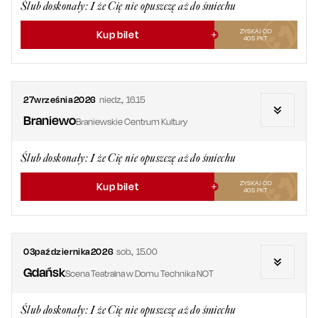
Ślub doskonały: I że Cię nie opuszczę aż do śmiechu
ZYSKAJ OD
Kup bilet
405
PKT
27
września
2026
niedz.
,
16.15
Braniewo
Braniewskie Centrum Kultury
Ślub doskonały: I że Cię nie opuszczę aż do śmiechu
ZYSKAJ OD
Kup bilet
405
PKT
03
października
2026
sob.
,
15.00
Gdańsk
Scena Teatralna w Domu Technika NOT
Ślub doskonały: I że Cię nie opuszczę aż do śmiechu