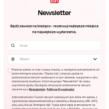
Newsletter
Bądź zawsze na bieżąco - rezerwuj najlepsze miejsca
na największe wydarzenia.
Miasto
Podanie adresu e-mail i nazwy miasta, a następnie potwierdzenie ich
przez kliknięcie przycisku "Zapisz się", oznacza zgodę na
przetwarzanie danych osobowych w tym zakresie, wyłącznie w celu
dostarczania biuletynu informacyjnego "Newsletter" do czasu
wycofania zgody. Szczegóły dotyczące przetwarzania danych
Regulaminie
Polityce Prywatności
zawarte są w
i
.
Administratorem Twoich danych osobowych jest Adria Art spółka z
ograniczoną odpowiedzialnością z siedzibą w Bydgoszczy (85- 227),
przy ulicy Artura Grottgera 4/2. Twoje dane będą przetwarzane na
podstawie wyrażonej zgody (art. 6 ust. 1 lit. a RODOD) – do czasu jej