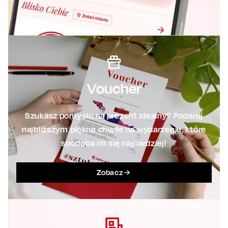
Voucher
Szukasz pomysłu na prezent idealny? Podaruj
najbliższym piękne chwile na wydarzeniu, które
spodoba im się najbardziej!
Zobacz