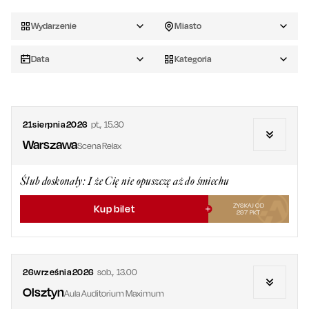
Wydarzenie
Miasto
Data
Kategoria
21
sierpnia
2026
pt.
,
15.30
Warszawa
Scena Relax
Ślub doskonały: I że Cię nie opuszczę aż do śmiechu
ZYSKAJ OD
Kup bilet
297
PKT
26
września
2026
sob.
,
13.00
Olsztyn
Aula Auditorium Maximum