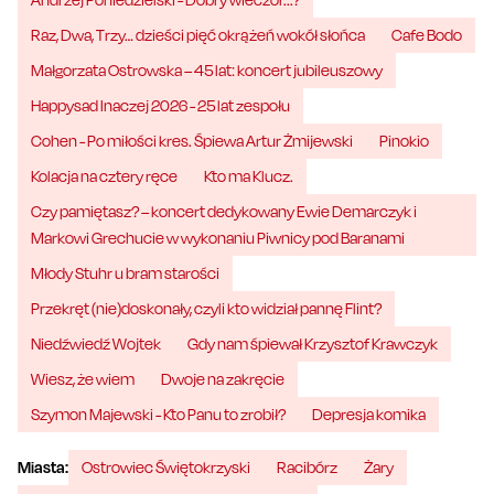
Raz, Dwa, Trzy… dzieści pięć okrążeń wokół słońca
Cafe Bodo
Małgorzata Ostrowska – 45 lat: koncert jubileuszowy
Happysad Inaczej 2026 - 25 lat zespołu
Cohen - Po miłości kres. Śpiewa Artur Żmijewski
Pinokio
Kolacja na cztery ręce
Kto ma Klucz.
Czy pamiętasz? – koncert dedykowany Ewie Demarczyk i
Markowi Grechucie w wykonaniu Piwnicy pod Baranami
Młody Stuhr u bram starości
Przekręt (nie)doskonały, czyli kto widział pannę Flint?
Niedźwiedź Wojtek
Gdy nam śpiewał Krzysztof Krawczyk
Wiesz, że wiem
Dwoje na zakręcie
Szymon Majewski - Kto Panu to zrobił?
Depresja komika
Miasta:
Ostrowiec Świętokrzyski
Racibórz
Żary