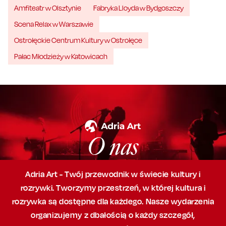
Amfiteatr w Olsztynie
Fabryka Lloyda w Bydgoszczy
Scena Relax w Warszawie
Ostrołęckie Centrum Kultury w Ostrołęce
Pałac Młodzieży w Katowicach
O nas
Adria Art - Twój przewodnik w świecie kultury i
rozrywki. Tworzymy przestrzeń,
w której
kultura i
rozrywka są dostępne dla każdego. Nasze wydarzenia
organizujemy
z dbałością
o każdy szczegół,