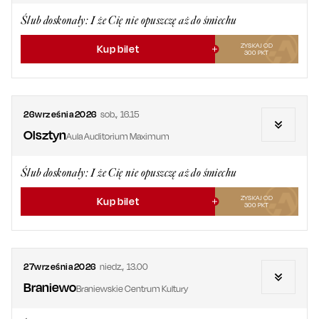
Ślub doskonały: I że Cię nie opuszczę aż do śmiechu
ZYSKAJ OD
Kup bilet
300
PKT
26
września
2026
sob.
,
16.15
Olsztyn
Aula Auditorium Maximum
Ślub doskonały: I że Cię nie opuszczę aż do śmiechu
ZYSKAJ OD
Kup bilet
300
PKT
27
września
2026
niedz.
,
13.00
Braniewo
Braniewskie Centrum Kultury