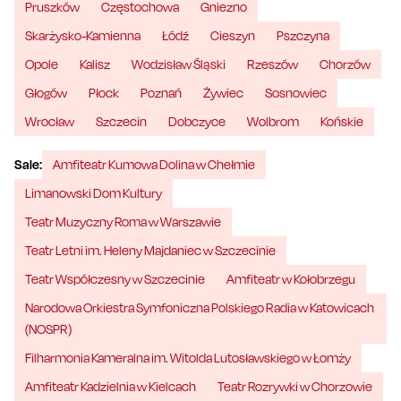
Pruszków
Częstochowa
Gniezno
Skarżysko-Kamienna
Łódź
Cieszyn
Pszczyna
Opole
Kalisz
Wodzisław Śląski
Rzeszów
Chorzów
Głogów
Płock
Poznań
Żywiec
Sosnowiec
Wrocław
Szczecin
Dobczyce
Wolbrom
Końskie
Sale:
Amfiteatr Kumowa Dolina w Chełmie
Limanowski Dom Kultury
Teatr Muzyczny Roma w Warszawie
Teatr Letni im. Heleny Majdaniec w Szczecinie
Teatr Współczesny w Szczecinie
Amfiteatr w Kołobrzegu
Narodowa Orkiestra Symfoniczna Polskiego Radia w Katowicach
(NOSPR)
Filharmonia Kameralna im. Witolda Lutosławskiego w Łomży
Amfiteatr Kadzielnia w Kielcach
Teatr Rozrywki w Chorzowie