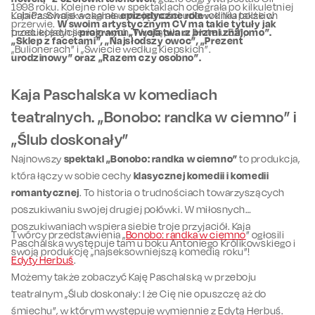
1998 roku. Kolejne role w spektaklach odegrała po kilkuletniej
Lubicz. Swoje wokalne umiejętności udowodniła także w
Kaja Paschalska zagrała
epizodyczne role
w kilku polskich
przerwie.
W swoim artystycznym CV ma takie tytuły jak
trzeciej edycji
produkcjach serialowych. Wystąpiła w „Hotelu 52”,
programu „Twoja twarz brzmi znajomo”.
„Sklep z facetami”, „Najsłodszy owoc”, „Prezent
„Bulionerach” i „Świecie według Kiepskich”.
urodzinowy” oraz „Razem czy osobno”.
Kaja Paschalska w komediach
teatralnych. „Bonobo: randka w ciemno” i
„Ślub doskonały”
Najnowszy
spektakl „Bonobo: randka w ciemno”
to produkcja,
która łączy w sobie cechy
klasycznej komedii i komedii
romantycznej
. To historia o trudnościach towarzyszących
poszukiwaniu swojej drugiej połówki. W miłosnych
poszukiwaniach wspiera siebie troje przyjaciół. Kaja
Twórcy przedstawienia „
Bonobo: randka w ciemno
” ogłosili
Paschalska występuje tam u boku Antoniego Królikowskiego i
swoją produkcję „najseksowniejszą komedią roku”!
Edyty Herbuś
.
Możemy także zobaczyć Kaję Paschalską w przeboju
teatralnym „Ślub doskonały: I że Cię nie opuszczę aż do
śmiechu”, w którym występuje wymiennie z Edytą Herbuś.