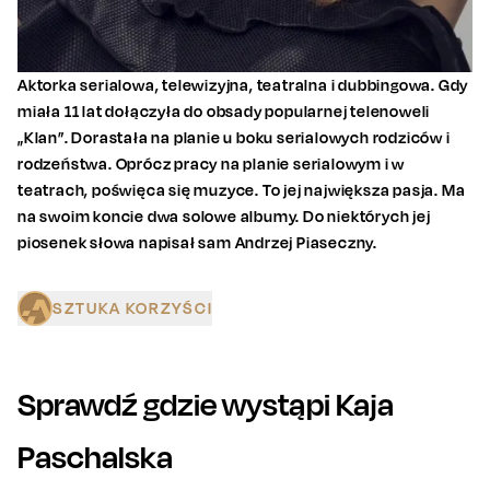
Aktorka serialowa, telewizyjna, teatralna i dubbingowa. Gdy
miała 11 lat dołączyła do obsady popularnej telenoweli
„Klan”. Dorastała na planie u boku serialowych rodziców i
rodzeństwa. Oprócz pracy na planie serialowym i w
teatrach, poświęca się muzyce. To jej największa pasja. Ma
na swoim koncie dwa solowe albumy. Do niektórych jej
piosenek słowa napisał sam Andrzej Piaseczny.
SZTUKA KORZYŚCI
Sprawdź gdzie wystąpi
Kaja
Paschalska