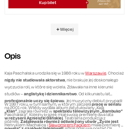
ZYSKAJ OD
Kup bilet
447
PKT
Więcej
Opis
Kaja Paschalska urodziła się w 1986 roku w
Warszawie
. Chociaż
nigdy nie studiowała aktorstwa
, nie brakuje jej doskonałego
wyczucia roli, w które się wciela. Zdawała na inne kierunki
studiów –
anglistykę i dziennikarstwo
. Od kilkunastu lat
profesjonalnie uczy się śpiewu
. Jej muzyczny debiut przypadł
W 1997 roku, w tym samym, w którym zaczęła
pracę w serialu
na 2001 rok. Wtedy wydała album zatytułowany „Kaja
„Klan”
, zagrała również w
spektaklu telewizyjnym „Bambuko”
Paschalska”. Kolejny krążek miał swoją premierę dwa lata
w reżyserii Agnieszki Glińskiej
. Teatralna produkcja z
później.
Zaśpiewała również odświeżony utwór „Życie jest
Henrykiem Machalicą i
Sławomirem Packiem
miała premierę w
nowelą” z czołówki telenoweli
, gdzie odgrywa postać Oli