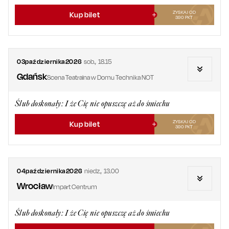
ZYSKAJ OD
Kup bilet
390
PKT
03
października
2026
sob.
,
18.15
Gdańsk
Scena Teatralna w Domu Technika NOT
Ślub doskonały: I że Cię nie opuszczę aż do śmiechu
ZYSKAJ OD
Kup bilet
390
PKT
04
października
2026
niedz.
,
13.00
Wrocław
Impart Centrum
Ślub doskonały: I że Cię nie opuszczę aż do śmiechu