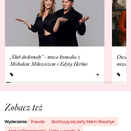
„Ślub doskonały” - nowa komedia z
Dwa „Ś
Michałem Milowiczem i Edytą Herbuś
nowej 
Zobacz też
Wydarzenia:
Prawda
Skończyły się żarty. Mann i Bukartyk
Andrzej Poniedzielski - Dobry wieczór...?