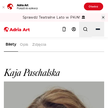
Adria Art
Otwórz
Przejdź do aplikacji
Sprawdź Teatralne Lato w PKiN! 🏛️
Bilety
Opis
Zdjęcia
ADRIA ART
ARTYŚCI
KAJA PASCHALSKA
Szukaj
Kaja Paschalska