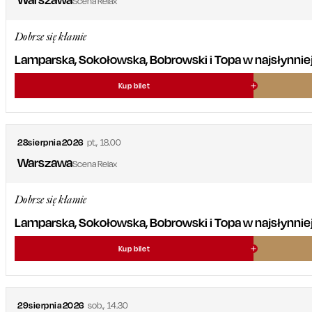
Scena Relax
Dobrze się kłamie
Lamparska, Sokołowska, Bobrowski i Topa w najsłynniejsz
Kup bilet
28
sierpnia
2026
pt.
,
18.00
Warszawa
Scena Relax
Dobrze się kłamie
Lamparska, Sokołowska, Bobrowski i Topa w najsłynniejsz
Kup bilet
29
sierpnia
2026
sob.
,
14.30