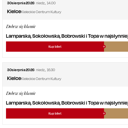
30
sierpnia
2026
niedz.
,
14.00
Kielce
Kieleckie Centrum Kultury
Dobrze się kłamie
Lamparska, Sokołowska, Bobrowski i Topa w najsłynniejsz
Kup bilet
30
sierpnia
2026
niedz.
,
16.30
Kielce
Kieleckie Centrum Kultury
Dobrze się kłamie
Lamparska, Sokołowska, Bobrowski i Topa w najsłynniejsz
Kup bilet