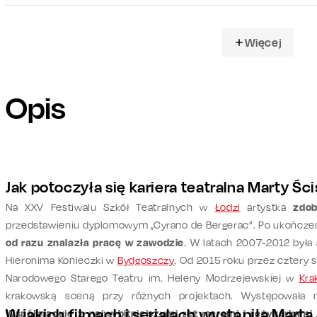
Więcej
Opis
Jak potoczyła się kariera teatralna Marty Śc
Na XXV Festiwalu Szkół Teatralnych w
Łodzi
artystka
zdob
przedstawieniu dyplomowym „Cyrano de Bergerac”. Po ukończeni
od razu znalazła pracę w zawodzie
. W latach 2007-2012 była
Hieronima Konieczki w
Bydgoszczy
. Od 2015 roku przez cztery 
Narodowego Starego Teatru im. Heleny Modrzejewskiej w
Kra
krakowską sceną przy różnych projektach. Występowała 
W jakich filmach i serialach wystąpiła Marta
Współpracuje z najwybitniejszymi reżyserami i reżyserkami