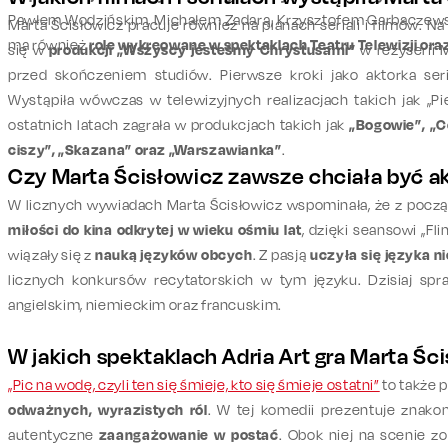
Pawłem Wodzińskim, Michałem Zadarą, Krzysztofem Garbaczews
Marta Ścisłowicz pracuje również na planach seriali i filmów. N
ma również
role wykreowane w spektaklach Teatru Telewizji oraz
się w
produkcji „Wszyscy jesteśmy Chrystusami”
w reżyserii 
przed skończeniem studiów. Pierwsze kroki jako aktorka seri
Wystąpiła wówczas w telewizyjnych realizacjach takich jak „P
ostatnich latach zagrała w produkcjach takich jak
„Bogowie”, „C
ciszy”, „Skazana” oraz „Warszawianka”
.
Czy Marta Ścisłowicz zawsze chciała być a
W licznych wywiadach Marta Ścisłowicz wspominała, że z począ
miłości do kina odkrytej w wieku ośmiu lat
, dzięki seansowi „F
wiązały się z
nauką języków obcych
. Z pasją
uczyła się języka n
licznych konkursów recytatorskich w tym języku. Dzisiaj spr
angielskim, niemieckim oraz francuskim.
W jakich spektaklach Adria Art gra Marta Śc
„Pic na wodę, czyli ten się śmieje, kto się śmieje ostatni”
to także p
odważnych, wyrazistych ról
. W tej komedii prezentuje znako
autentyczne
zaangażowanie w postać
. Obok niej na scenie 