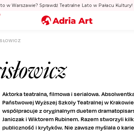
to w Warszawie? Sprawdź Teatralne Lato w Pałacu Kultury! 
Miasto
ISŁOWICZ
Kategoria
isłowicz
Szukaj
Aktorka teatralna, filmowa i serialowa. Absolwent
Państwowej Wyższej Szkoły Teatralnej w Krakowie, f
współpracuje z oryginalnym duetem dramatopisars
Janiczak i Wiktorem Rubinem. Razem stworzyli kil
publiczność i krytyków. Nie zawsze myślała o karie