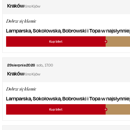
Kraków
Kino Kijów
Dobrze się kłamie
Lamparska, Sokołowska, Bobrowski i Topa w najsłynniejsz
Kup bilet
29
sierpnia
2026
sob.
,
17.00
Kraków
Kino Kijów
Dobrze się kłamie
Lamparska, Sokołowska, Bobrowski i Topa w najsłynniejsz
Kup bilet