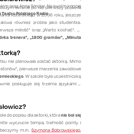
kim oraz Anną Smolar. Na swoim koncie
a dużym ekranie po raz pierwszy pojawiła
 Teatru Polskiego Radia
.
Marka Koterskiego w 2006 roku, jeszcze
alowa również zrobiła jako studentka.
ierwsza miłość” oraz „Warto kochać”. W
órka trenera”, „1800 gramów”, „Minuta
ktorką?
tku nie planowała zostać aktorką. Mimo
linstonów”, pierwsze marzenia zawodowe
iemieckiego
. W szkole była uczestniczką
awnie posługuje się trzema językami –
isłowicz?
ole do popisu dla aktorki, która
nie boi się
mite wyczucie tempa, trafność pointy i
zobaczymy m.in.
Szymona Bobrowskiego
,