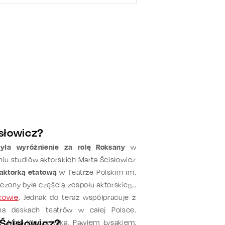
isłowicz?
yła wyróżnienie za rolę Roksany
w
u studiów aktorskich Marta Ścisłowicz
aktorką etatową
w Teatrze Polskim im.
sezony była częścią zespołu aktorskiego
kowie
. Jednak do teraz współpracuje z
na deskach teatrów w całej Polsce.
 Ścisłowicz?
– Mają Kleczewską, Pawłem Łysakiem,