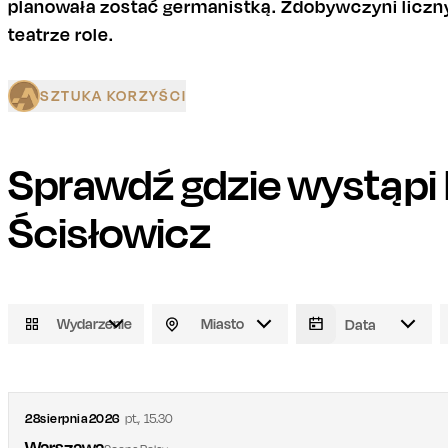
planowała zostać germanistką. Zdobywczyni licz
teatrze role.
SZTUKA KORZYŚCI
Sprawdź gdzie wystąpi
Ścisłowicz
Wydarzenie
Miasto
28
sierpnia
2026
pt.
,
15.30
Warszawa