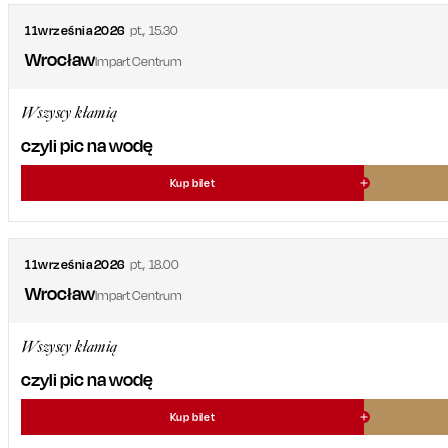
11
września
2026
pt.
,
15.30
Wrocław
Impart Centrum
Wszyscy kłamią
czyli pic na wodę
Kup bilet
11
września
2026
pt.
,
18.00
Wrocław
Impart Centrum
Wszyscy kłamią
czyli pic na wodę
Kup bilet