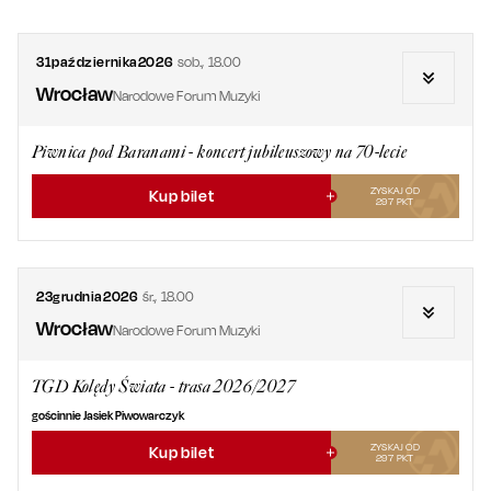
31
października
2026
sob.
,
18.00
Wrocław
Narodowe Forum Muzyki
Piwnica pod Baranami - koncert jubileuszowy na 70-lecie
ZYSKAJ OD
Kup bilet
297
PKT
23
grudnia
2026
śr.
,
18.00
Wrocław
Narodowe Forum Muzyki
TGD Kolędy Świata - trasa 2026/2027
gościnnie Jasiek Piwowarczyk
ZYSKAJ OD
Kup bilet
297
PKT