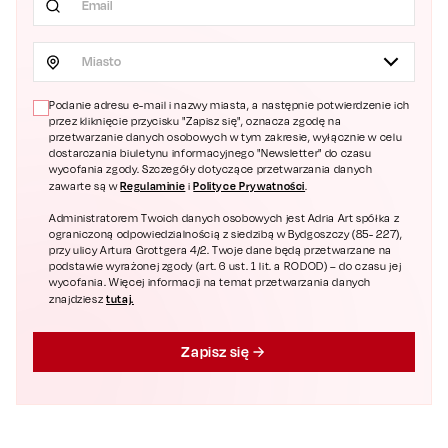
Miasto
Podanie adresu e-mail i nazwy miasta, a następnie potwierdzenie ich
przez kliknięcie przycisku "Zapisz się", oznacza zgodę na
przetwarzanie danych osobowych w tym zakresie, wyłącznie w celu
dostarczania biuletynu informacyjnego "Newsletter" do czasu
wycofania zgody. Szczegóły dotyczące przetwarzania danych
Regulaminie
Polityce Prywatności
zawarte są w
i
.
Administratorem Twoich danych osobowych jest Adria Art spółka z
ograniczoną odpowiedzialnością z siedzibą w Bydgoszczy (85- 227),
przy ulicy Artura Grottgera 4/2. Twoje dane będą przetwarzane na
podstawie wyrażonej zgody (art. 6 ust. 1 lit. a RODOD) – do czasu jej
wycofania. Więcej informacji na temat przetwarzania danych
tutaj.
znajdziesz
Zapisz się