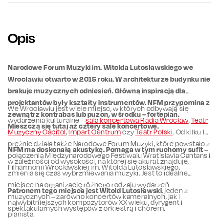
Opis
Narodowe Forum Muzyki im. Witolda Lutosławskiego we
Wrocławiu otwarto w 2015 roku. W architekturze budynku nie
brakuje muzycznych odniesień. Główną inspiracją dla
projektantów były kształty instrumentów. NFM przypomina z
We Wrocławiu jest wiele miejsc, w których odbywają się
zewnątrz kontrabas lub puzon, w środku – fortepian.
wydarzenia kulturalne –
sala koncertowa Radia Wrocław
,
Teatr
Mieszczą się tutaj aż cztery sale koncertowe.
Muzyczny Capitol
,
Impart Centrum
czy
Teatr Polski
. Od kilku lat
prężnie działa także Narodowe Forum Muzyki, które powstało z
NFM ma doskonałą akustykę. Pomaga w tym ruchomy sufit
–
połączenia Międzynarodowego Festiwalu Wratislavia Cantans i
w zależności od wysokości, na której się akurat znajduje,
Filharmonii Wrocławskiej im. Witolda Lutosławskiego.
zmienia się czas wybrzmiewania muzyki. Jest to idealne
miejsce na organizację różnego rodzaju wydarzeń
Patronem tego miejsca jest Witold Lutosławski
, jeden z
muzycznych – zarówno koncertów kameralnych, jak i
najwybitniejszych kompozytorów XX wieku, dyrygent i
spektakularnych występów z orkiestrą i chórem.
pianista.