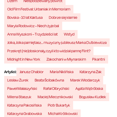
Dżem
Niespodziewany powrót
Old Film Festival: Urbaniak in Memoriam
Bovska - 10 lat Kaktusa
Dobrze się kłamie
Maryla Rodowicz – Niech żyje bal
Anna Wyszkoni – Trzydzieści lat
Wstyd
Jolka, Jolka pamiętasz… muzyczny jubileusz Marka Dutkiewicza
Przekręt (nie)doskonały, czyli kto widział pannę Flint?
Midnight in New York
Zakochani w Młynarskim
Pikantni
Artyści:
Janusz Chabior
Maria Niklińska
Katarzyna Żak
Lesław Żurek
Beata Ścibakówna
Marek Włodarczyk
Paweł Małaszyński
Rafał Olbrychski
Agata Wątróbska
Milena Staszuk
Maciej Miecznikowski
Bogusław Kudłek
Katarzyna Pakosińska
Piotr Bukartyk
Katarzyna Grabowska
Michał Królikowski