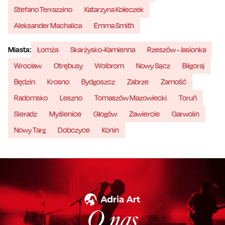
Stefano Terrazzino
Katarzyna Kołeczek
Aleksander Machalica
Emma Smith
Miasta:
Łomża
Skarżysko-Kamienna
Rzeszów - Jasionka
Wrocław
Otrębusy
Wolbrom
Nowy Sącz
Biłgoraj
Będzin
Krosno
Bydgoszcz
Zabrze
Zamość
Radomsko
Leszno
Tomaszów Mazowiecki
Toruń
Sieradz
Myślenice
Głogów
Zawiercie
Garwolin
Nowy Targ
Dobczyce
Konin
O nas