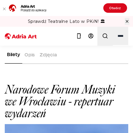
Adria Art
Otwórz
Przejdź do aplikacji
Sprawdź Teatralne Lato w PKiN! 🏛️
Bilety
Opis
Zdjęcia
ADRIA ART
SALE WIDOWISKOWE
NARODOWE FORUM MUZY
Szukaj
Narodowe Forum Muzyki
we Wrocławiu
- repertuar
wydarzeń