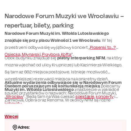
Narodowe Forum Muzyki we Wrocławiu –
repertuar, bilety, parking
Narodowe Forum Muzyki im. Witolda Lutosławskiego
znajduje się przy placu Wolności 1 we Wrocławiu
. W tej
przestrzeni odbywa się wyjątkowy koncert „
Piosenki to…?
Osiecka, Młynarski, Przybora, Kofta
”.
Obok budynku znajduje się
płatny Interparking NFM
, na który
można wjechać od ulicy Krupniczej lub Kazimierza Wielkiego.
Są tam aż 662 miejsca postojowe. Istnieje możliwość
wcześniejszej rezerwacji miejsca na konkretny dzień.
Aktualne wydarzenia odbywające się w Narodowym Forum
Osobom poruszającym się komunikacją miejską
polecamy
Muzyki im. Witolda Lutosławskiego
znajdziecie w zakładce
szukać przystanków o nazwach: Narodowe Forum Muzyki,
„
Wrocław
”. Będą tam na Was czekać
spektakle
,
koncerty
i
Zamkowa, Opera oraz Renoma. W okolicy NFM są różne
kabarety
.
kawiarnie i restauracje.
Więcej
Adres: