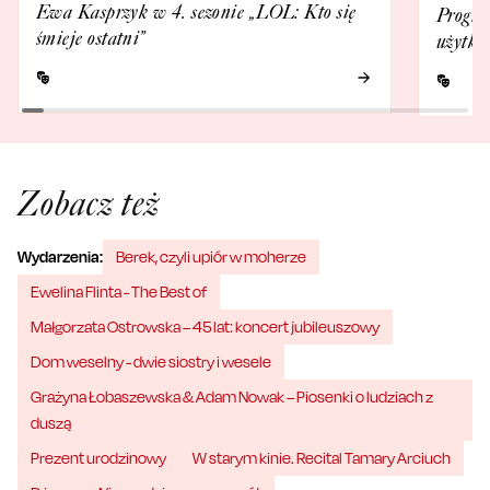
Ewa Kasprzyk w 4. sezonie „LOL: Kto się
Progra
śmieje ostatni”
użytko
Zobacz też
Wydarzenia:
Berek, czyli upiór w moherze
Ewelina Flinta - The Best of
Małgorzata Ostrowska – 45 lat: koncert jubileuszowy
Dom weselny - dwie siostry i wesele
Grażyna Łobaszewska & Adam Nowak – Piosenki o ludziach z
duszą
Prezent urodzinowy
W starym kinie. Recital Tamary Arciuch