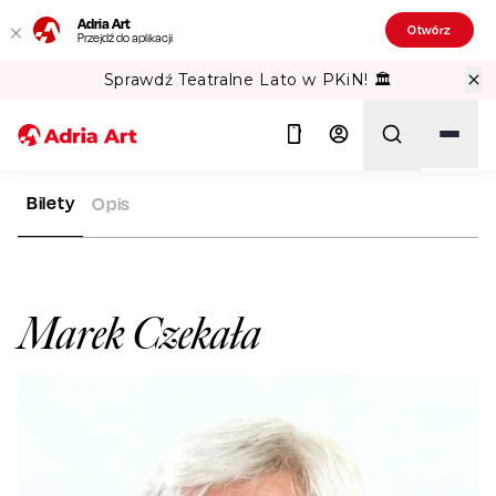
Adria Art
Otwórz
Przejdź do aplikacji
Sprawdź Teatralne Lato w PKiN! 🏛️
Bilety
Opis
ADRIA ART
ARTYŚCI
MAREK CZEKAŁA
Szukaj
Marek Czekała