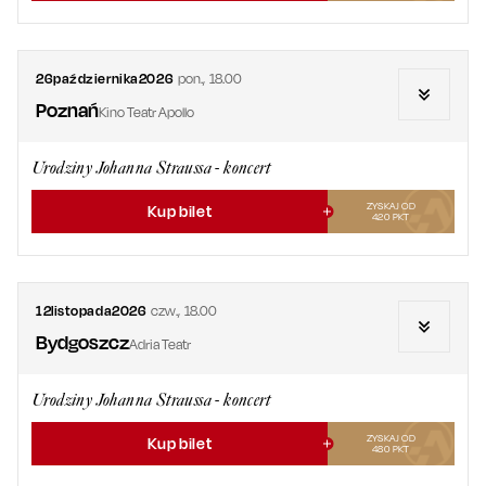
26
października
2026
pon.
,
18.00
Poznań
Kino Teatr Apollo
Urodziny Johanna Straussa - koncert
ZYSKAJ OD
Kup bilet
420
PKT
12
listopada
2026
czw.
,
18.00
Bydgoszcz
Adria Teatr
Urodziny Johanna Straussa - koncert
ZYSKAJ OD
Kup bilet
480
PKT