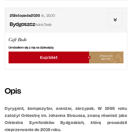
25
listopada
2026
śr.
,
18.00
Bydgoszcz
Adria Teatr
Cafe Bodo
Umówiłem się z nią na dziewiątą
ZYSKAJ OD
Kup bilet
480
PKT
Opis
Dyrygent, kompozytor, aranżer, skrzypek. W 1995 roku
założył Orkiestrę im. Johanna Straussa, znaną również jako
Orkiestra Symfoników Bydgoskich, którą prowadził
nieprzerwanie do 2016 roku.