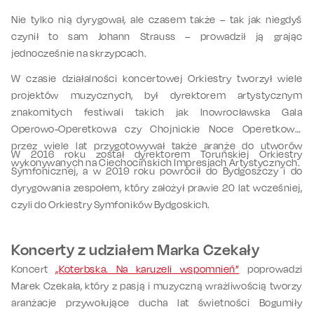
Nie tylko nią dyrygował, ale czasem także – tak jak niegdyś
czynił to sam Johann Strauss – prowadził ją grając
jednocześnie na skrzypcach.
W czasie działalności koncertowej Orkiestry tworzył wiele
projektów muzycznych, był dyrektorem artystycznym
znakomitych festiwali takich jak Inowrocławska Gala
Operowo-Operetkowa czy Chojnickie Noce Operetkowe,
przez wiele lat przygotowywał także aranże do utworów
W 2016 roku został dyrektorem Toruńskiej Orkiestry
wykonywanych na Ciechocińskich Impresjach Artystycznych.
Symfonicznej, a w 2019 roku powrócił do Bydgoszczy i do
dyrygowania zespołem, który założył prawie 20 lat wcześniej,
czyli do Orkiestry Symfoników Bydgoskich.
Koncerty z udziałem Marka Czekały
Koncert
„Koterbska. Na karuzeli wspomnień”
poprowadzi
Marek Czekała, który z pasją i muzyczną wrażliwością tworzy
aranżacje przywołujące ducha lat świetności Bogumiły