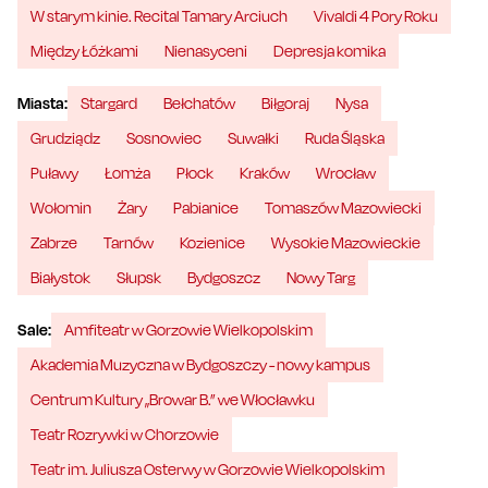
W starym kinie. Recital Tamary Arciuch
Vivaldi 4 Pory Roku
Między Łóżkami
Nienasyceni
Depresja komika
Miasta:
Stargard
Bełchatów
Biłgoraj
Nysa
Grudziądz
Sosnowiec
Suwałki
Ruda Śląska
Puławy
Łomża
Płock
Kraków
Wrocław
Wołomin
Żary
Pabianice
Tomaszów Mazowiecki
Zabrze
Tarnów
Kozienice
Wysokie Mazowieckie
Białystok
Słupsk
Bydgoszcz
Nowy Targ
Sale:
Amfiteatr w Gorzowie Wielkopolskim
Akademia Muzyczna w Bydgoszczy - nowy kampus
Centrum Kultury „Browar B.” we Włocławku
Teatr Rozrywki w Chorzowie
Teatr im. Juliusza Osterwy w Gorzowie Wielkopolskim