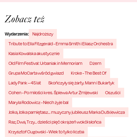
Zobacz też
Wydarzenia:
Najdroższy
Tribute to Ella Fitzgerald - Emma Smith i Eliasz Orchestra
Kasia Kowalska akustycznie
Old Film Festival: Urbaniak in Memoriam
Dżem
Grupa MoCarta wśród gwiazd
Kroke - The Best Of
Lady Pank – 45 lat
Skończyły się żarty. Mann i Bukartyk
Cohen - Po miłości kres. Śpiewa Artur Żmijewski
Oszuści
Maryla Rodowicz - Niech żyje bal
Jolka, Jolka pamiętasz… muzyczny jubileusz Marka Dutkiewicza
Raz, Dwa, Trzy… dzieści pięć okrążeń wokół słońca
Krzysztof Cugowski - Wiek to tylko liczba