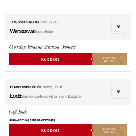
15
września
2026
wt.
,
17.00
Warszawa
Scena Relax
Urodziny Johanna Straussa - koncert
ZYSKAJ OD
Kup bilet
297
PKT
20
września
2026
niedz.
,
13.00
Łódź
Sala koncertowa Filharmonii Łódzkiej
Cafe Bodo
Umówiłem się z nią na dziewiątą
ZYSKAJ OD
Kup bilet
300
PKT