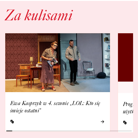
Za kulisami
Ewa Kasprzyk w 4. sezonie „LOL: Kto się
Progra
śmieje ostatni”
użytko