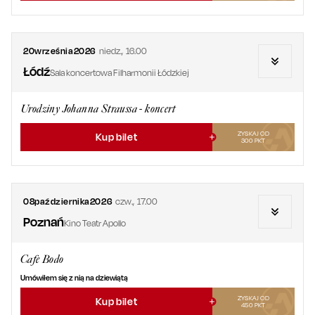
20
września
2026
niedz.
,
16.00
Łódź
Sala koncertowa Filharmonii Łódzkiej
Urodziny Johanna Straussa - koncert
ZYSKAJ OD
Kup bilet
300
PKT
08
października
2026
czw.
,
17.00
Poznań
Kino Teatr Apollo
Cafe Bodo
Umówiłem się z nią na dziewiątą
ZYSKAJ OD
Kup bilet
450
PKT