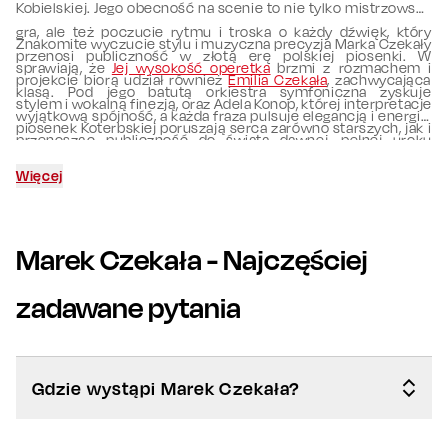
Kobielskiej. Jego obecność na scenie to nie tylko mistrzowska
gra, ale też poczucie rytmu i troska o każdy dźwięk, który
Znakomite wyczucie stylu i muzyczna precyzja Marka Czekały
przenosi publiczność w złotą erę polskiej piosenki. W
sprawiają, że
Jej wysokość operetka
brzmi z rozmachem i
projekcie biorą udział również
Emilia Czekała
, zachwycająca
klasą. Pod jego batutą orkiestra symfoniczna zyskuje
stylem i wokalną finezją, oraz Adela Konop, której interpretacje
wyjątkową spójność, a każda fraza pulsuje elegancją i energią,
piosenek Koterbskiej poruszają serca zarówno starszych, jak i
przenosząc publiczność do świata dawnej, pełnej uroku
młodszych słuchaczy.
estrady.
Więcej
W wydarzeniu
„Urodziny Johanna Straussa”
weźmie udział
Marek Czekała, którego kunszt i muzyczna wrażliwość
Marek Czekała
- Najczęściej
nadadzą utworom Straussa wyjątkowej głębi. Jego obecność
wzbogaci koncert o dodatkowe emocje i różnorodność
zadawane pytania
artystyczną, pozwalając publiczności usłyszeć klasyczne
kompozycje w świeżym i pełnym pasji wykonaniu. To właśnie
takie interpretacje sprawiają, że muzyka sprzed wieków wciąż
potrafi zachwycać i poruszać serca współczesnych
Gdzie wystąpi Marek Czekała?
słuchaczy.