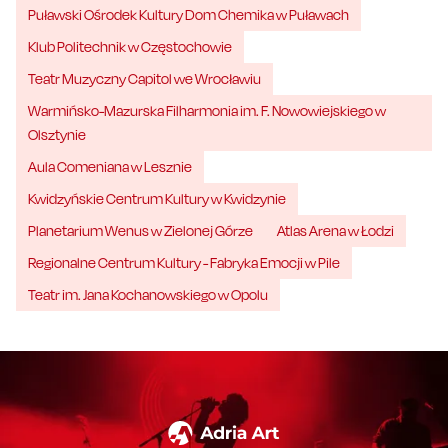
Puławski Ośrodek Kultury Dom Chemika w Puławach
Klub Politechnik w Częstochowie
Teatr Muzyczny Capitol we Wrocławiu
Warmińsko-Mazurska Filharmonia im. F. Nowowiejskiego w
Olsztynie
Aula Comeniana w Lesznie
Kwidzyńskie Centrum Kultury w Kwidzynie
Planetarium Wenus w Zielonej Górze
Atlas Arena w Łodzi
Regionalne Centrum Kultury - Fabryka Emocji w Pile
Teatr im. Jana Kochanowskiego w Opolu