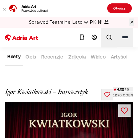
Adria Art
Otwórz
Przejdź do aplikacji
Sprawdź Teatralne Lato w PKiN! 🏛️
Bilety
Opis
Recenzje
Zdjęcia
Wideo
Artyści
ADRIA ART
REPERTUAR
IGOR KWIATKOWSKI – INTROWERT
Szukaj
4.92
/ 5
Igor Kwiatkowski – Introwertyk
1270
OCEN