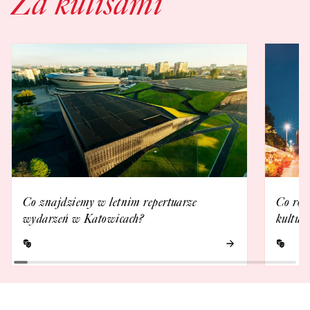
Za kulisami
Co znajdziemy w letnim repertuarze
Co rob
wydarzeń w Katowicach?
kultur