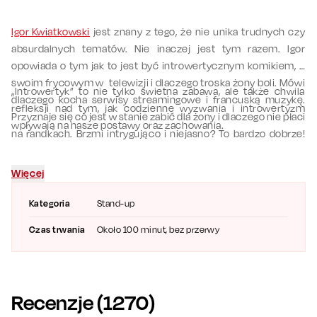
Igor Kwiatkowski
jest znany z tego, że nie unika trudnych czy
absurdalnych tematów. Nie inaczej jest tym razem. Igor
opowiada o tym jak to jest być introwertycznym komikiem, o
swoim frycowym w telewizji i dlaczego troska żony boli. Mówi
„Introwertyk” to nie tylko świetna zabawa, ale także chwila
dlaczego kocha serwisy streamingowe i francuską muzykę.
refleksji nad tym, jak codzienne wyzwania i introwertyzm
Przyznaje się co jest w stanie zabić dla żony i dlaczego nie płaci
wpływają na nasze postawy oraz zachowania.
na randkach. Brzmi intrygująco i niejasno? To bardzo dobrze!
Igor obiecuje, że wszystko wyjaśni na żywo.
Więcej
Kategoria
Stand-up
Czas trwania
Około 100 minut, bez przerwy
Recenzje (
1270
)