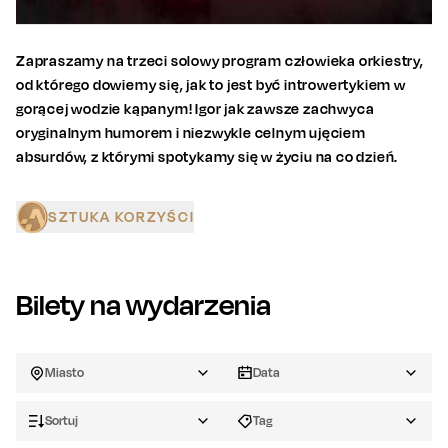
Zapraszamy na trzeci solowy program człowieka orkiestry,
od którego dowiemy się, jak to jest być introwertykiem w
gorącej wodzie kąpanym! Igor jak zawsze zachwyca
oryginalnym humorem i niezwykle celnym ujęciem
absurdów, z którymi spotykamy się w życiu na co dzień.
SZTUKA KORZYŚCI
Bilety na wydarzenia
Miasto
Data
Sortuj
Tag