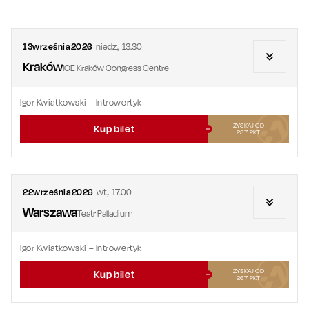
13
września
2026
niedz.
,
13.30
Kraków
ICE Kraków Congress Centre
Igor Kwiatkowski – Introwertyk
ZYSKAJ OD
Kup bilet
237
PKT
22
września
2026
wt.
,
17.00
Warszawa
Teatr Palladium
Igor Kwiatkowski – Introwertyk
ZYSKAJ OD
Kup bilet
267
PKT