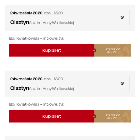
24
września
2026
czw.
,
15.30
Olsztyn
Aula im. Anny Wasilewskiej
Igor Kwiatkowski – Introwertyk
ZYSKAJ OD
Kup bilet
360
PKT
24
września
2026
czw.
,
18.00
Olsztyn
Aula im. Anny Wasilewskiej
Igor Kwiatkowski – Introwertyk
ZYSKAJ OD
Kup bilet
360
PKT