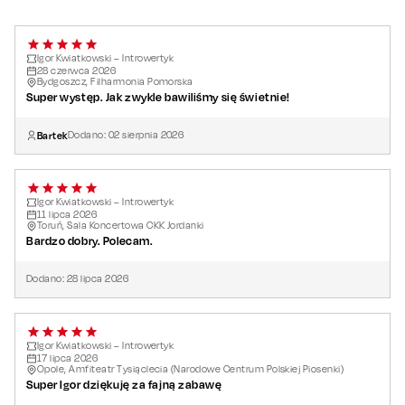
Igor Kwiatkowski – Introwertyk
28
czerwca
2026
Bydgoszcz, Filharmonia Pomorska
Super występ. Jak zwykle bawiliśmy się świetnie!
Bartek
Dodano:
02
sierpnia
2026
Igor Kwiatkowski – Introwertyk
11
lipca
2026
Toruń, Sala Koncertowa CKK Jordanki
Bardzo dobry. Polecam.
Dodano:
28
lipca
2026
Igor Kwiatkowski – Introwertyk
17
lipca
2026
Opole, Amfiteatr Tysiąclecia (Narodowe Centrum Polskiej Piosenki)
Super Igor dziękuję za fajną zabawę