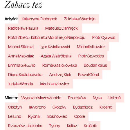
Zobacz też
Artyści:
Katarzyna Cichopek
Zdzisław Wardejn
Radosław Pazura
Mateusz Damięcki
Rafał Zbieć z Kabaretu Moralnego Niepokoju
Piotr Cyrwus
Michał Sitarski
Igor Kwiatkowski
Michał Milowicz
Anna Matysiak
Agata Wątróbska
Piotr Szwedes
Emma Giegżno
Roma Gąsiorowska
Bogdan Kalus
Diana Kadłubowska
Andrzej Kłak
Paweł Góral
Judyta Wenda
Jakub Jankiewicz
Miasta:
Wysokie Mazowieckie
Pruszków
Nysa
Ustroń
Olsztyn
Jaworzno
Głogów
Bydgoszcz
Krosno
Leszno
Rybnik
Sosnowiec
Opole
Rzeszów - Jasionka
Tychy
Kalisz
Kraśnik