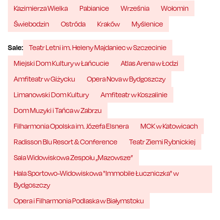
Kazimierza Wielka
Pabianice
Września
Wołomin
Świebodzin
Ostróda
Kraków
Myślenice
Sale:
Teatr Letni im. Heleny Majdaniec w Szczecinie
Miejski Dom Kultury w Łańcucie
Atlas Arena w Łodzi
Amfiteatr w Giżycku
Opera Nova w Bydgoszczy
Limanowski Dom Kultury
Amfiteatr w Koszalinie
Dom Muzyki i Tańca w Zabrzu
Filharmonia Opolska im. Józefa Elsnera
MCK w Katowicach
Radisson Blu Resort & Conference
Teatr Ziemi Rybnickiej
Sala Widowiskowa Zespołu „Mazowsze”
Hala Sportowo-Widowiskowa "Immobile Łuczniczka" w
Bydgoszczy
Opera i Filharmonia Podlaska w Białymstoku