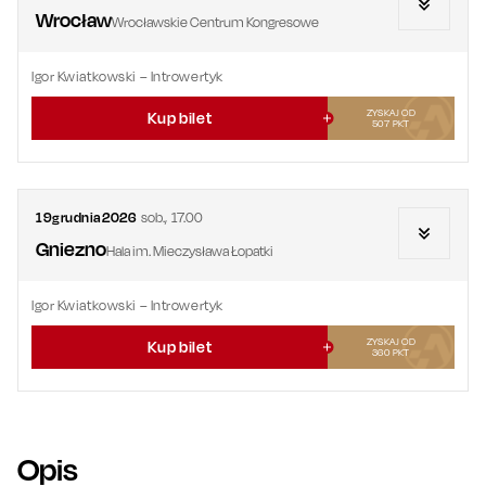
Wrocław
Wrocławskie Centrum Kongresowe
Igor Kwiatkowski – Introwertyk
ZYSKAJ OD
Kup bilet
507
PKT
19
grudnia
2026
sob.
,
17.00
Gniezno
Hala im. Mieczysława Łopatki
Igor Kwiatkowski – Introwertyk
ZYSKAJ OD
Kup bilet
360
PKT
Opis