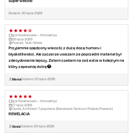
Super wesoło
Dodano:
20
lipca
2026
Igor Kwiatkowski – Introwertyk
03
lipca
2026
Poznań, Teatr Wielki
Przyjemnie spędzony wieczór, z dużą dozą humoru i
błyskotliwości. Ale szczerze uważam że poprzedni materiał był
zdecydowanie lepszy. Zatem czekam na coś extra w kolejnym na
który zapewnię dotrę😂
Mania
Dodano:
20
lipca
2026
Igor Kwiatkowski – Introwertyk
17
lipca
2026
Opole, Amfiteatr Tysiąclecia (Narodowe Centrum Polskiej Piosenki)
REWELACJA
Gosia
Dodano:
20
lipca
2026