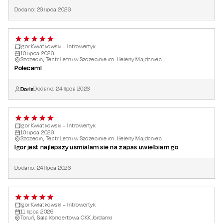
Dodano:
26
lipca
2026
Igor Kwiatkowski – Introwertyk
10
lipca
2026
Szczecin, Teatr Letni w Szczecinie im. Heleny Majdaniec
Polecam!
Doris
Dodano:
24
lipca
2026
Igor Kwiatkowski – Introwertyk
10
lipca
2026
Szczecin, Teatr Letni w Szczecinie im. Heleny Majdaniec
Igor jest najlepszy usmialam sie na zapas uwielbiam go
Dodano:
24
lipca
2026
Igor Kwiatkowski – Introwertyk
11
lipca
2026
Toruń, Sala Koncertowa CKK Jordanki