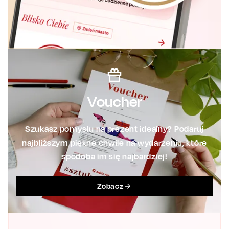
Voucher
Szukasz pomysłu na prezent idealny? Podaruj
najbliższym piękne chwile na wydarzeniu, które
spodoba im się najbardziej!
Zobacz