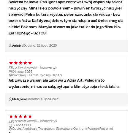
Swietna zabawa! Pan Igor zaprezentował swój wspaniały talent
muzyczny. Minął się z powołaniem - powinien tworzyć muzykę i
śpiewać! Pełna kultura, występ pełen szacunku dla widza - bez
przekleństw. Każdy znajdzie w tym standupie coś śmieszneg dla
siebie! Polecam. Muzyka stworzna jako trailer do jego filmu bio-
graficznego - SZTOS!
Anicia J
Dodano:
23
lipca
2026
Igor Kwiatkowski – Introwertyk
04
lipca
2026
Wrocław, Teatr Muzyczny Capitol
Jak zawsze wspaniała zabawa z Adria Art. Polecam to
wydarzenie, minus za salę, był upał a klimatyzacja nie działała.
Małgosia
Dodano:
20
lipca
2026
Igor Kwiatkowski – Introwertyk
17
lipca
2026
Opole, Amfiteatr Tysiąclecia (Narodowe Centrum Polskiej Piosenki)