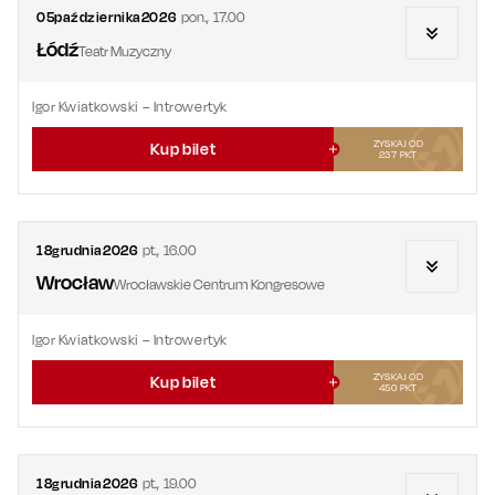
05
października
2026
pon.
,
17.00
Łódź
Teatr Muzyczny
Igor Kwiatkowski – Introwertyk
ZYSKAJ OD
Kup bilet
237
PKT
18
grudnia
2026
pt.
,
16.00
Wrocław
Wrocławskie Centrum Kongresowe
Igor Kwiatkowski – Introwertyk
ZYSKAJ OD
Kup bilet
450
PKT
18
grudnia
2026
pt.
,
19.00