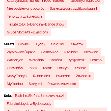
Katarzyna Żak - Bo jeśli miłość ma kres
Na pełnych obrotach
Niespodziewany powrót
Sąsiedzi z góry, czyli barabuum!
Tenorzy przy świecach
Tribute to Dirty Dancing - Dance Show
Grupa MoCarta – Dzieciom
Miasta:
Sieradz
Tychy
Gniezno
Białystok
Ząbkowice Śląskie
Sosnowiec
Racibórz
Katowice
Wałbrzych
Września
Ostróda
Bydgoszcz
Leszno
Chrzanów
Płock
Kalisz
Gostyń
Kraśnik
Nowy Tomyśl
Radomsko
Jaworzno
Zawiercie
Myślenice
Stargard
Rawa Mazowiecka
Sale:
Teatr im. Stefana Jaracza w Łodzi
Fabryka Lloyda w Bydgoszczy