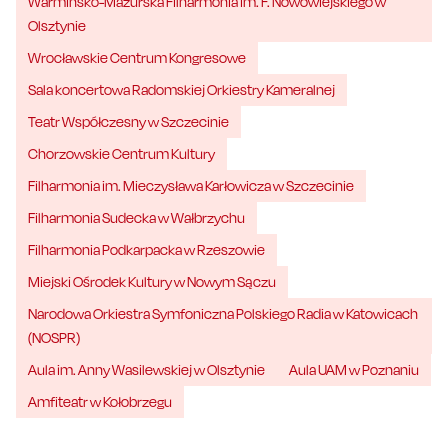
Warmińsko-Mazurska Filharmonia im. F. Nowowiejskiego w
Olsztynie
Wrocławskie Centrum Kongresowe
Sala koncertowa Radomskiej Orkiestry Kameralnej
Teatr Współczesny w Szczecinie
Chorzowskie Centrum Kultury
Filharmonia im. Mieczysława Karłowicza w Szczecinie
Filharmonia Sudecka w Wałbrzychu
Filharmonia Podkarpacka w Rzeszowie
Miejski Ośrodek Kultury w Nowym Sączu
Narodowa Orkiestra Symfoniczna Polskiego Radia w Katowicach
(NOSPR)
Aula im. Anny Wasilewskiej w Olsztynie
Aula UAM w Poznaniu
Amfiteatr w Kołobrzegu