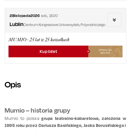
28
listopada
2026
sob.
,
18.00
Lublin
Centrum Kongresowe Uniwersytetu Przyrodniczego
MUMIO - 25 lat w 25 kawałkach
ZYSKAJ OD
Kup bilet
300
PKT
Opis
Mumio – historia grupy
Mumio to polska
grupa teatralno-kabaretowa, założona w
1995 roku przez Dariusza Basińskiego, Jacka Borusińskiego i