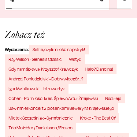
Zobacz też
Wydarzenia:
Selfie, czyli miłość na pstryk!
Ray Wilson - Genesis Classic
Wstyd
Gdy nam śpiewał Krzysztof Krawczyk
Halo? Dancing!
Andrzej Poniedzielski - Dobry wieczór...?
Igor Kwiatkowski – Introwertyk
Cohen - Po miłości kres. Śpiewa Artur Żmijewski
Nadzieja
Baw mnie! Koncert z piosenkami Seweryna Krajewskiego
Mietek Szcześniak - Symfonicznie
Kroke - The Best Of
Trio Możdżer / Danielsson / Fresco