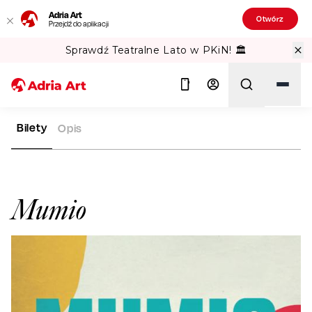
Adria Art
Otwórz
Przejdź do aplikacji
Sprawdź Teatralne Lato w PKiN! 🏛️
Bilety
Opis
ADRIA ART
ARTYŚCI
MUMIO
Szukaj
Mumio