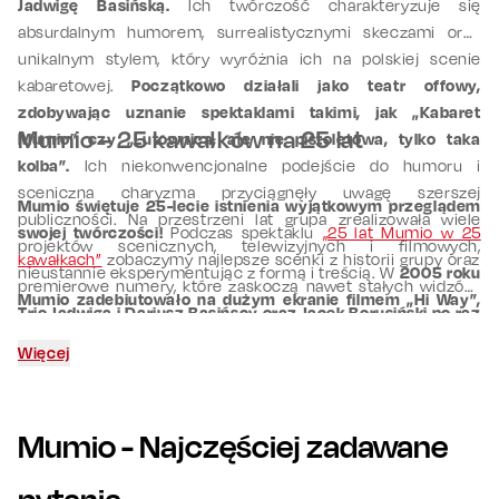
Jadwigę Basińską.
Ich twórczość charakteryzuje się
absurdalnym humorem, surrealistycznymi skeczami oraz
unikalnym stylem, który wyróżnia ich na polskiej scenie
kabaretowej.
Początkowo działali jako teatr offowy,
zdobywając uznanie spektaklami takimi, jak „Kabaret
Mumio – 25 kawałków na 25 lat
Mumio” czy „Lutownica, ale nie pistoletowa, tylko taka
kolba”.
Ich niekonwencjonalne podejście do humoru i
sceniczna charyzma przyciągnęły uwagę szerszej
Mumio świętuje 25-lecie istnienia wyjątkowym przeglądem
publiczności. Na przestrzeni lat grupa zrealizowała wiele
swojej twórczości!
Podczas spektaklu
„25 lat Mumio w 25
projektów scenicznych, telewizyjnych i filmowych,
kawałkach”
zobaczymy najlepsze scenki z historii grupy oraz
nieustannie eksperymentując z formą i treścią. W
2005 roku
premierowe numery, które zaskoczą nawet stałych widzów.
Mumio zadebiutowało na dużym ekranie filmem „Hi Way”,
Trio Jadwiga i Dariusz Basińscy oraz Jacek Borusiński po raz
który spotkał się z pozytywnym odbiorem zarówno widzów, jak
kolejny udowodni, że potrafi wydobyć absurd i komizm z
i krytyków. Jednak największą popularność przyniosła im seria
Więcej
codziennych sytuacji.
Czeka nas wieczór pełen śmiechu,
reklam telewizyjnych dla jednej z sieci telefonii komórkowej, w
nieoczekiwanych zwrotów akcji i niezapomnianych
których ich charakterystyczny humor i styl zdobyły szerokie
momentów.
uznanie.
Mumio
- Najczęściej zadawane