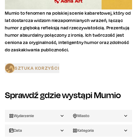
Mumio to fenomen na polskiej scenie kabaretowej, który od
lat dostarcza widzom niezapomnianych wrażeń, łącząc
humor z głęboką refleksją nad rzeczywistością. Prezentują
humor absurdalny połączony z ironią. Ich twórczość jest
ceniona za oryginalność, inteligentny humor oraz zdolność
do zaskakiwania publiczności.
SZTUKA KORZYŚCI
Sprawdź gdzie wystąpi
Mumio
Wydarzenie
Miasto
Data
Kategoria