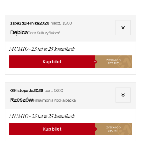
11
października
2026
niedz.
,
15.00
Dębica
Dom Kultury "Mors"
MUMIO - 25 lat w 25 kawałkach
ZYSKAJ OD
Kup bilet
237
PKT
09
listopada
2026
pon.
,
18.00
Rzeszów
Filharmonia Podkarpacka
MUMIO - 25 lat w 25 kawałkach
ZYSKAJ OD
Kup bilet
330
PKT