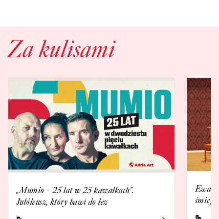
Za kulisami
Ewa Ka
„Mumio – 25 lat w 25 kawałkach”.
śmieje 
Jubileusz, który bawi do łez