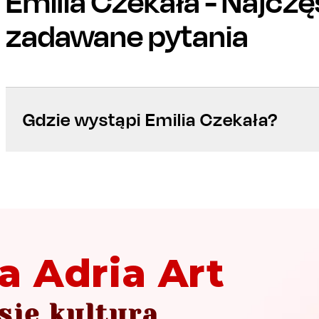
Emilia Czekała
- Najczę
zadawane pytania
Gdzie wystąpi Emilia Czekała?
a Adria Art
się kultura