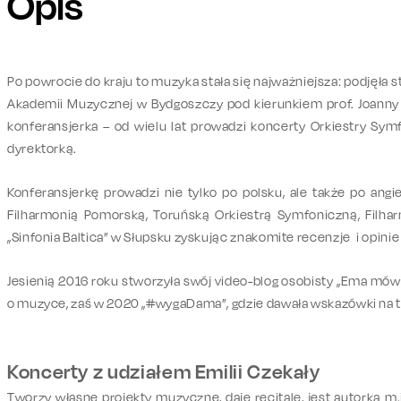
Opis
Po powrocie do kraju to muzyka stała się najważniejsza: podjęła 
Akademii Muzycznej w Bydgoszczy pod kierunkiem prof. Joanny 
konferansjerka – od wielu lat prowadzi koncerty Orkiestry Sym
dyrektorką.
Konferansjerkę prowadzi nie tylko po polsku, ale także po ang
Filharmonią Pomorską, Toruńską Orkiestrą Symfoniczną, Filha
„Sinfonia Baltica” w Słupsku zyskując znakomite recenzje i opinie
Jesienią 2016 roku stworzyła swój video-blog osobisty „Ema mówi
o muzyce, zaś w 2020 „#wygaDama”, gdzie dawała wskazówki na
Koncerty z udziałem Emilii Czekały
Tworzy własne projekty muzyczne, daje recitale, jest autorką m.