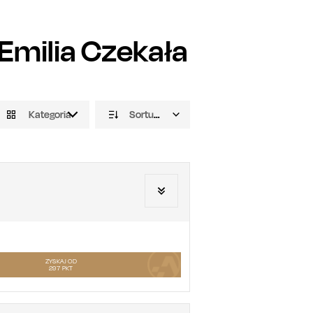
Emilia Czekała
Kategoria
Sortuj domyślnie
ZYSKAJ OD
297
PKT