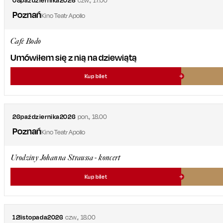
08
października
2026
czw.
,
17.00
Poznań
Kino Teatr Apollo
Cafe Bodo
Umówiłem się z nią na dziewiątą
Kup bilet
26
października
2026
pon.
,
18.00
Poznań
Kino Teatr Apollo
Urodziny Johanna Straussa - koncert
Kup bilet
12
listopada
2026
czw.
,
18.00