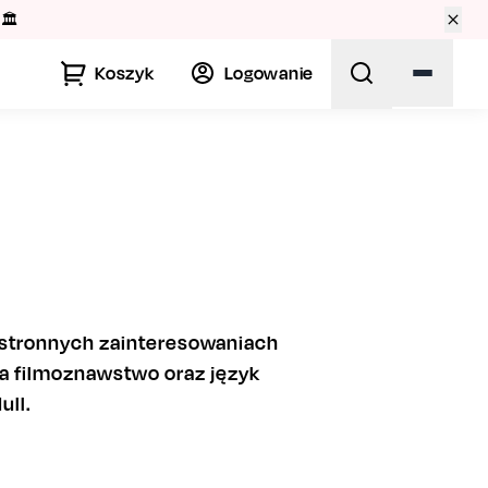
🏛️
Koszyk
Logowanie
chstronnych zainteresowaniach
a filmoznawstwo oraz język
ull.