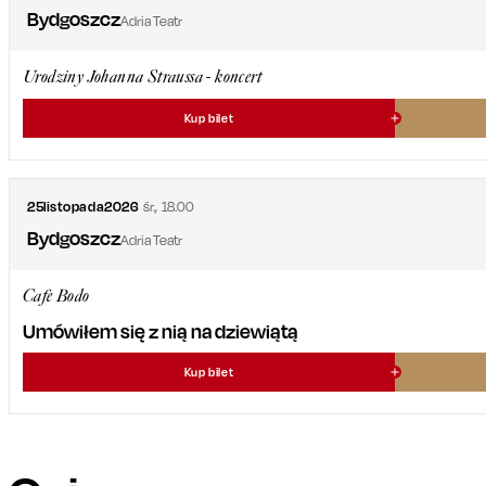
Bydgoszcz
Adria Teatr
Urodziny Johanna Straussa - koncert
Kup bilet
25
listopada
2026
śr.
,
18.00
Bydgoszcz
Adria Teatr
Cafe Bodo
Umówiłem się z nią na dziewiątą
Kup bilet