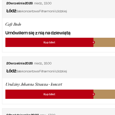
20
września
2026
niedz.
,
13.00
Łódź
Sala koncertowa Filharmonii Łódzkiej
Cafe Bodo
Umówiłem się z nią na dziewiątą
Kup bilet
20
września
2026
niedz.
,
16.00
Łódź
Sala koncertowa Filharmonii Łódzkiej
Urodziny Johanna Straussa - koncert
Kup bilet