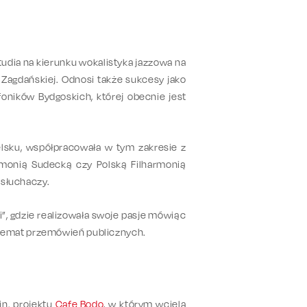
studia na kierunku wokalistyka jazzowa na
Zagdańskiej. Odnosi także sukcesy jako
foników Bydgoskich, której obecnie jest
ielsku, współpracowała w tym zakresie z
rmonią Sudecką czy Polską Filharmonią
 słuchaczy.
”, gdzie realizowała swoje pasje mówiąc
 temat przemówień publicznych.
in. projektu
Cafe Bodo
, w którym wciela