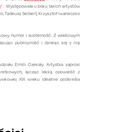
ń
”. Występowała u boku takich artystów
łko, Tadeusz Seibert, Krzysztof Iwaneczko
kowy humor i subtelność. Z właściwym
ując publiczność i dzieląc się z nią
działu Emilii Czekały. Artystka zaprosi
eretkowych, łącząc lekką opowieść z
wkowej XIX wieku idealnie podkreśla