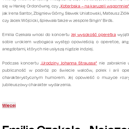
się w Hankę Ordonównę, czy „
Koterbska – na karuzeli wspomnie
jak Irena Santor, Zbigniew Górny, Sławek Uniatowski, Mateusz Zió
czy Jacek Wójcicki, śpiewała także w zespole Singin’ Birds.
Emilia Czekała wnosi do koncertu
Jej wysokość operetka
wyjąt
sobie urokiem wzbogaca występ opowieścią o operetce, angaż
anegdotami, których nie usłyszą nigdzie indziej.
Podczas koncertu
„Urodziny Johanna Straussa”
nie zabraknie u
publiczność w podróż po świecie walców, polek i arii op
charakterystycznym humorem. Jej opowieść o muzyce rozry
jubileuszowy charakter wydarzenia.
Więcej