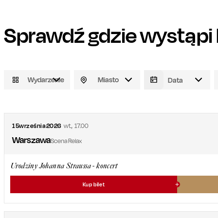
Sprawdź gdzie wystąpi
Wydarzenie
Miasto
15
września
2026
wt.
,
17.00
Warszawa
Scena Relax
Urodziny Johanna Straussa - koncert
Kup bilet