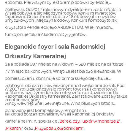
Radomia. Pierwszym dyrektorem placówki był Maciej
Żółtowski. Od 2017 roku nowym dyrektorem została Natalia
W sali odbywają się Międzynarodowy Konkurs Kwartetów
Dąbrówka. Orkiestra składa się z 16 etatowych muzyków.
Smyczkowych i Międzynarodowy Konkurs Kompozytorski
Krzysztofa Pendereckiego ARBORETUM. W jej murach
funkcjonuje także Akademia Dyrygentów.
Eleganckie foyer i sala Radomskiej
Orkiestry Kameralnej
Sala posiada 597 miejsc na widowni – 520 miejsc na parterze i
77 miejsc balkonowych. Wnętrze jest bardzo eleganckie. W
pomieszczeniu dominuje kolor morskiego błękitu, ze
zdobnymi obrazami zawieszonymi nad wejściami do sali. Pod
W 2017 roku zakończył się remont foyer sali koncertowej
sufitem wiszą żyrandole symetrycznie rozstawione na tle
Radomskiej Orkiestry Kameralnej. Zainstalowane zostały także
kasetonowej góry.
windy wewnętrzne i zewnętrzne. W najbliższych latach
planowany jest kompleksowy remont sali.
Jak dotąd zorganizowaliśmy w sali Radomskiej Orkiestry
Kameralnej m.in. spektakle „
Berek, czyli upiór w moherze 2
”,
„
Pikantni
” oraz „
Przygoda z ogrodnikiem
”.