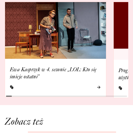
Ewa Kasprzyk w 4. sezonie „LOL: Kto się
Progra
śmieje ostatni”
użytko
Zobacz też