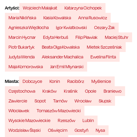
Artyści:
Wojciech Malajkat
Katarzyna Cichopek
Maria Niklińska
Kasia Kowalska
Anna Rusowicz
Agnieszka Więdłocha
Igor Kwiatkowski
Cezary Żak
Marcin Hycnar
Edyta Herbuś
Filip Pławiak
Maciej Stuhr
Piotr Bukartyk
Beata Olga Kowalska
Mietek Szcześniak
Judyta Wenda
Aleksander Machalica
Ewelina Flinta
Maja Komorowska
Jan Emil Młynarski
Miasta:
Dobczyce
Konin
Racibórz
Myślenice
Częstochowa
Kraków
Kraśnik
Opole
Braniewo
Zawiercie
Sopot
Tarnów
Wrocław
Słupsk
Włocławek
Tomaszów Mazowiecki
Wysokie Mazowieckie
Rzeszów
Lublin
Wodzisław Śląski
Oświęcim
Gostyń
Nysa