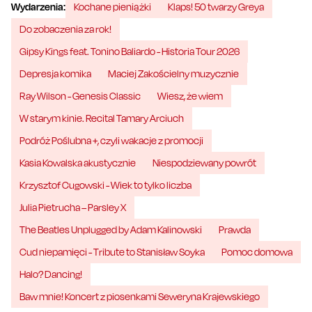
Wydarzenia:
Kochane pieniążki
Klaps! 50 twarzy Greya
Do zobaczenia za rok!
Gipsy Kings feat. Tonino Baliardo - Historia Tour 2026
Depresja komika
Maciej Zakościelny muzycznie
Ray Wilson - Genesis Classic
Wiesz, że wiem
W starym kinie. Recital Tamary Arciuch
Podróż Poślubna +, czyli wakacje z promocji
Kasia Kowalska akustycznie
Niespodziewany powrót
Krzysztof Cugowski - Wiek to tylko liczba
Julia Pietrucha – Parsley X
The Beatles Unplugged by Adam Kalinowski
Prawda
Cud niepamięci - Tribute to Stanisław Soyka
Pomoc domowa
Halo? Dancing!
Baw mnie! Koncert z piosenkami Seweryna Krajewskiego