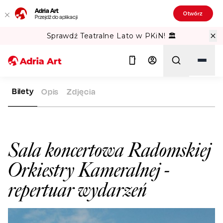
Adria Art
Otwórz
Przejdź do aplikacji
Sprawdź Teatralne Lato w PKiN! 🏛️
Bilety
Opis
Zdjęcia
ADRIA ART
SALE WIDOWISKOWE
SALA KONCERTOWA RADO
Szukaj
Sala koncertowa Radomskiej
Orkiestry Kameralnej
-
repertuar wydarzeń