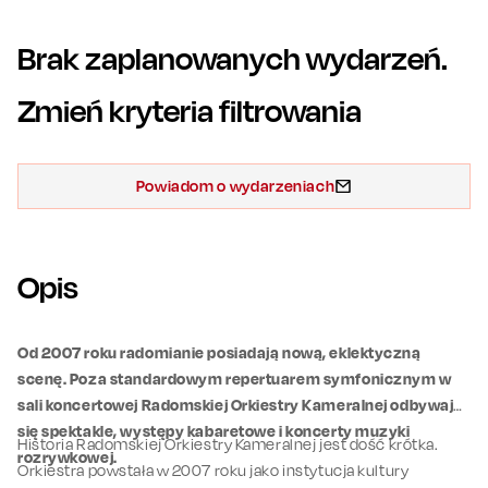
Brak zaplanowanych wydarzeń.
Zmień kryteria filtrowania
Powiadom o wydarzeniach
Opis
Od 2007 roku radomianie posiadają nową, eklektyczną
scenę. Poza standardowym repertuarem symfonicznym w
sali koncertowej Radomskiej Orkiestry Kameralnej odbywają
się spektakle, występy kabaretowe i koncerty muzyki
Historia Radomskiej Orkiestry Kameralnej jest dość krótka.
rozrywkowej.
Orkiestra powstała w 2007 roku jako instytucja kultury