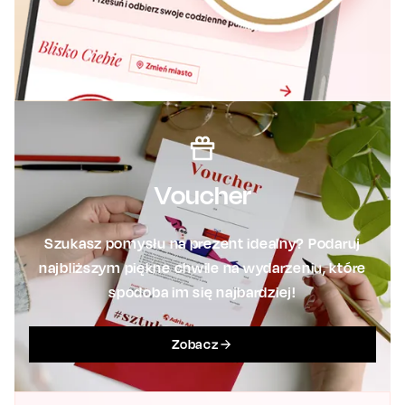
Voucher
Szukasz pomysłu na prezent idealny? Podaruj
najbliższym piękne chwile na wydarzeniu, które
spodoba im się najbardziej!
Zobacz