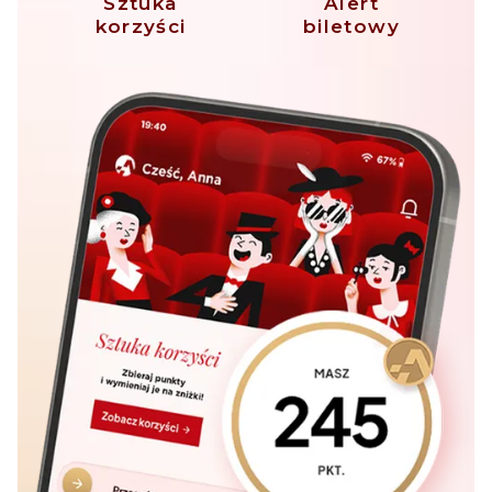
Sztuka
Alert
korzyści
biletowy