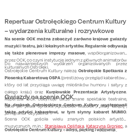
Repertuar Ostrołęckiego Centrum Kultury
– wydarzenia kulturalne i rozrywkowe
Na scenie OCK można zobaczyć zarówno krajowe gwiazdy
muzyki i teatru, jak i lokalnych artystów.
Regularnie odbywają
się także plenerowe imprezy masowe
, współorganizowane
przez OCK, co czyni instytucję jednym z głównych animatorów
Do najważniejszych wydarzeń organizowanych przez
kulturalnych Ostrołęki.
Ostrołęckie Centrum Kultury należą
Ostrołęckie Spotkania z
Piosenką Kabaretową OSPA
(prestiżowy przegląd kabaretowy,
który od lat przyciąga uwagę miłośników humoru i satyry z
całego kraju) oraz
Kurpiowskie Prezentacje Artystyczne
.
Gwiazdy na scenie OCK
Repertuar OCK obejmuje także znane spektakle teatralne,
Na deskach Ostrołęckiego Centrum Kultury występowali
takie jak „Mała Syrenka”, „Koziołek Matołek”, „Mały Książę”,
także artyści kabaretowi, w tym słynny kabaret MUMIO
.
„Emigranci” czy „Belfer”.
Scena OCK gościła wielu znanych polskich artystów
muzycznych, m.in.:
Stanisława Celińska
,
Katarzyna Groniec
, a
Ostrołęckie Centrum Kultury – adres, parking i widownia