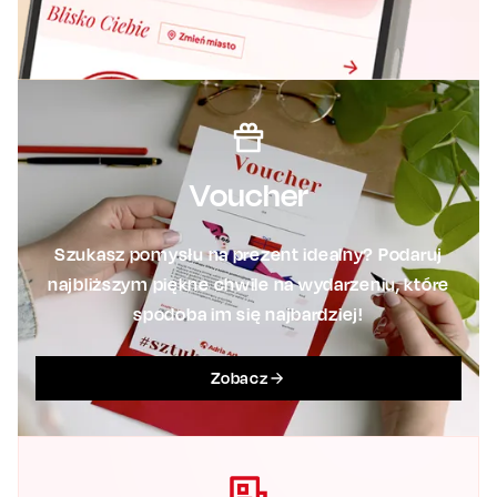
Voucher
Szukasz pomysłu na prezent idealny? Podaruj
najbliższym piękne chwile na wydarzeniu, które
spodoba im się najbardziej!
Zobacz