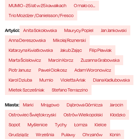
MUMIO - 25 lat w 25 kawałkach
O mało co…
Trio Możdżer / Danielsson / Fresco
Artyści:
Anita Sokołowska
Maurycy Popiel
Jan Jankowski
Anna Dereszowska
Mikołaj Roznerski
Katarzyna Kwiatkowska
Jakub Zając
Filip Pławiak
Marta Ścisłowicz
Marcin Korcz
Zuzanna Grabowska
Piotr Janusz
Paweł Ciołkosz
Adam Woronowicz
Karol Dziuba
Mumio
Violetta Arlak
Diana Kadłubowska
Mietek Szcześniak
Stefano Terrazzino
Miasta:
Marki
Mrągowo
Dąbrowa Górnicza
Jarocin
Ostrowiec Świętokrzyski
Ostrów Wielkopolski
Kłodzko
Sopot
Myślenice
Tychy
Łomża
Kielce
Grudziądz
Września
Puławy
Chrzanów
Konin