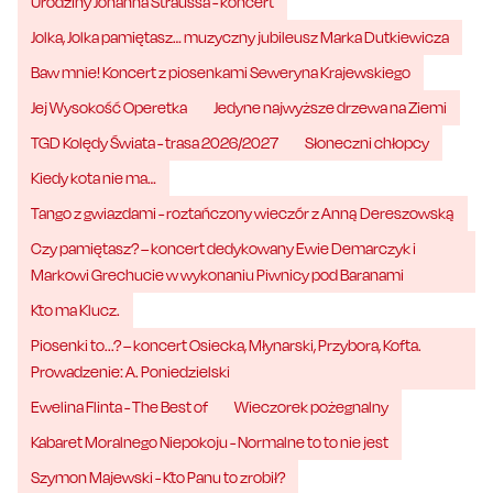
Urodziny Johanna Straussa - koncert
Jolka, Jolka pamiętasz… muzyczny jubileusz Marka Dutkiewicza
Baw mnie! Koncert z piosenkami Seweryna Krajewskiego
Jej Wysokość Operetka
Jedyne najwyższe drzewa na Ziemi
TGD Kolędy Świata - trasa 2026/2027
Słoneczni chłopcy
Kiedy kota nie ma…
Tango z gwiazdami - roztańczony wieczór z Anną Dereszowską
Czy pamiętasz? – koncert dedykowany Ewie Demarczyk i
Markowi Grechucie w wykonaniu Piwnicy pod Baranami
Kto ma Klucz.
Piosenki to...? – koncert Osiecka, Młynarski, Przybora, Kofta.
Prowadzenie: A. Poniedzielski
Ewelina Flinta - The Best of
Wieczorek pożegnalny
Kabaret Moralnego Niepokoju - Normalne to to nie jest
Szymon Majewski - Kto Panu to zrobił?