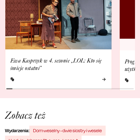
Ewa Kasprzyk w 4. sezonie „LOL: Kto się
Progra
śmieje ostatni”
użytko
Zobacz też
Wydarzenia:
Dom weselny - dwie siostry i wesele