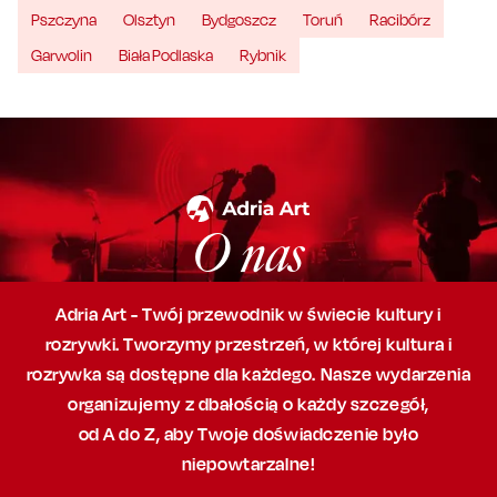
Pszczyna
Olsztyn
Bydgoszcz
Toruń
Racibórz
Garwolin
Biała Podlaska
Rybnik
O nas
Adria Art - Twój przewodnik w świecie kultury i
rozrywki. Tworzymy przestrzeń,
w której
kultura i
rozrywka są dostępne dla każdego. Nasze wydarzenia
organizujemy
z dbałością
o każdy szczegół,
od A do Z, aby
Twoje doświadczenie było
niepowtarzalne!