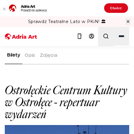
Adria Art
Otwórz
Przejdź do aplikacji
Sprawdź Teatralne Lato w PKiN! 🏛️
Bilety
Opis
Zdjęcia
ADRIA ART
SALE WIDOWISKOWE
OSTROŁĘCKIE CENTRUM 
Szukaj
Ostrołęckie Centrum Kultury
w Ostrołęce
- repertuar
wydarzeń