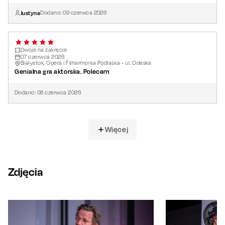
Justyna
Dodano:
09
czerwca
2026
Dwoje na zakręcie
07
czerwca
2026
Białystok, Opera i Filharmonia Podlaska - ul. Odeska
Genialna gra aktorska. Polecam
Dodano:
08
czerwca
2026
Więcej
Zdjęcia