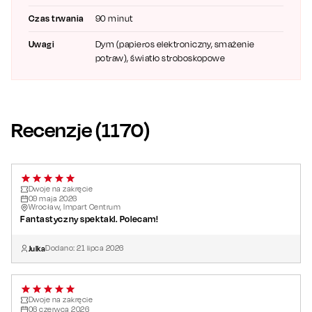
Reżyseria:
Tomasz Sapryk
Autorka:
Flavia Coste
Czas trwania
90 minut
Tłumaczenie:
Witek Stefaniak
Uwagi
Dym (papieros elektroniczny, smażenie
Uwaga! W spektaklu wykorzystywane jest światło migające.
potraw), światło stroboskopowe
Osoby wrażliwe na ten rodzaj oświetlenia prosimy o
zachowanie szczególnej ostrożności.
Recenzje (
1170
)
Dwoje na zakręcie
09
maja
2026
Wrocław, Impart Centrum
Fantastyczny spektakl. Polecam!
Julka
Dodano:
21
lipca
2026
Dwoje na zakręcie
06
czerwca
2026