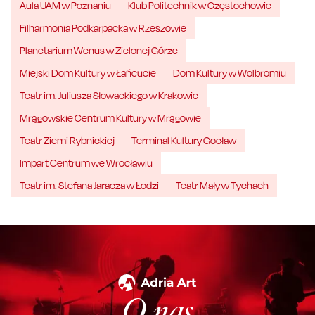
Aula UAM w Poznaniu
Klub Politechnik w Częstochowie
Filharmonia Podkarpacka w Rzeszowie
Planetarium Wenus w Zielonej Górze
Miejski Dom Kultury w Łańcucie
Dom Kultury w Wolbromiu
Teatr im. Juliusza Słowackiego w Krakowie
Mrągowskie Centrum Kultury w Mrągowie
Teatr Ziemi Rybnickiej
Terminal Kultury Gocław
Impart Centrum we Wrocławiu
Teatr im. Stefana Jaracza w Łodzi
Teatr Mały w Tychach
O nas