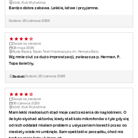
Łódź, Klub Wytwórnia
Bardzo dobra zabawa. Lekkie, łatwe i przyjemne.
Dodano:
20
czerwca
2026
Dwoje na zakręcie
08
maja
2026
Ruda Śląska, Śląski Teatr Impresaryjny im. Henryka Bisty
Wg mnie ciut za dużo improwizacji, zwłaszcza p. Herman. P.
Topa świetny.
Baobab
Dodano:
20
czerwca
2026
Dwoje na zakręcie
06
czerwca
2026
Łódź, Klub Wytwórnia
Mam lekki niedosłuch stąd moje zastrzeżenia do nagłośnieni. O
ile było słychać aktorów, kiedy stali koło mikrofonów o tyle gdy się
od nich oddalali miałam problem z usłyszeniem kwestii przez co
niestety wiele mi umknęło. Sam spektakl w porządku, choć nie