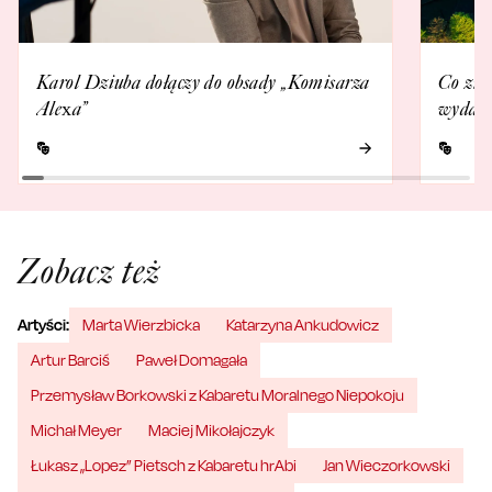
Karol Dziuba dołączy do obsady „Komisarza
Co zna
Alexa”
wydarz
Zobacz też
Artyści:
Marta Wierzbicka
Katarzyna Ankudowicz
Artur Barciś
Paweł Domagała
Przemysław Borkowski z Kabaretu Moralnego Niepokoju
Michał Meyer
Maciej Mikołajczyk
Łukasz „Lopez” Pietsch z Kabaretu hrAbi
Jan Wieczorkowski