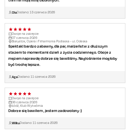
trafi na moją listę ulubionych.
Ola
Dodano:
13
czerwca
2026
Dwoje na zakręcie
07
czerwca
2026
Białystok, Opera i Filharmonia Podlaska - ul. Odeska
Spektakl bardzo zabawny, dla par, małżeństw z dłuższym
stażem to momentami dzień z życia codziennego. Oboje z
mężem naprawdę dobrze się bawiliśmy. Nagłośnienie mogłoby
być trochę lepsze.
Aga
Dodano:
11
czerwca
2026
Dwoje na zakręcie
06
czerwca
2026
Łódź, Klub Wytwórnia
Dobrze się bawiłem , jestem zadowolony :)
Wilku
Dodano:
11
czerwca
2026