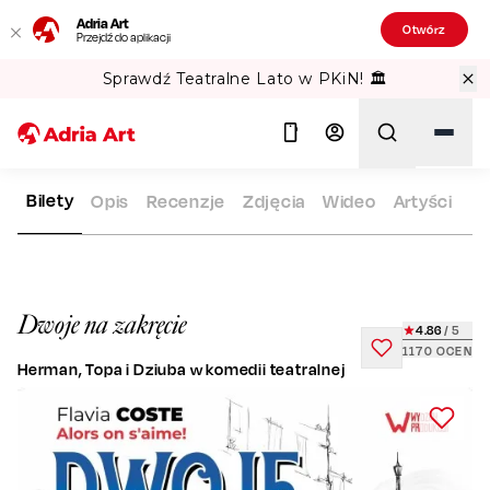
Adria Art
Otwórz
Przejdź do aplikacji
Sprawdź Teatralne Lato w PKiN! 🏛️
Bilety
Opis
Recenzje
Zdjęcia
Wideo
Artyści
ADRIA ART
REPERTUAR
DWOJE NA ZAKRĘCIE
Szukaj
Dwoje na zakręcie
4.86
/ 5
1170
OCEN
Herman, Topa i Dziuba w komedii teatralnej