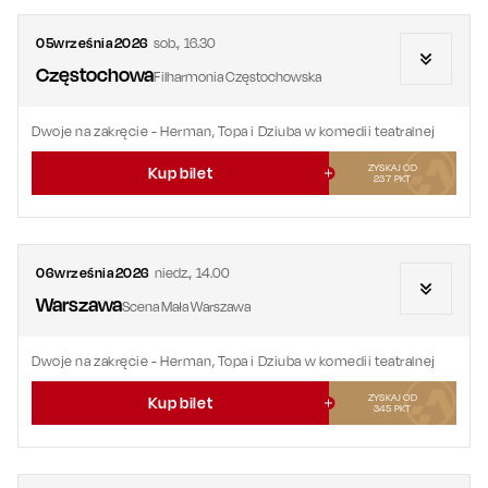
05
września
2026
sob.
,
16.30
Częstochowa
Filharmonia Częstochowska
Dwoje na zakręcie
- Herman, Topa i Dziuba w komedii teatralnej
ZYSKAJ OD
Kup bilet
237
PKT
06
września
2026
niedz.
,
14.00
Warszawa
Scena Mała Warszawa
Dwoje na zakręcie
- Herman, Topa i Dziuba w komedii teatralnej
ZYSKAJ OD
Kup bilet
345
PKT