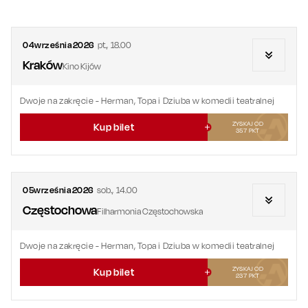
04
września
2026
pt.
,
18.00
Kraków
Kino Kijów
Dwoje na zakręcie
- Herman, Topa i Dziuba w komedii teatralnej
ZYSKAJ OD
Kup bilet
357
PKT
05
września
2026
sob.
,
14.00
Częstochowa
Filharmonia Częstochowska
Dwoje na zakręcie
- Herman, Topa i Dziuba w komedii teatralnej
ZYSKAJ OD
Kup bilet
237
PKT