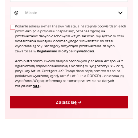
Miasto
Podanie adresu e-mail i nazwy miasta, a następnie potwierdzenie ich
przez kliknięcie przycisku "Zapisz się", oznacza zgodę na
przetwarzanie danych osobowych w tym zakresie, wyłącznie w celu
dostarczania biuletynu informacyjnego "Newsletter" do czasu
wycofania zgody. Szczegóły dotyczące przetwarzania danych
Regulaminie
Polityce Prywatności
zawarte są w
i
.
Administratorem Twoich danych osobowych jest Adria Art spółka z
ograniczoną odpowiedzialnością z siedzibą w Bydgoszczy (85- 227),
przy ulicy Artura Grottgera 4/2. Twoje dane będą przetwarzane na
podstawie wyrażonej zgody (art. 6 ust. 1 lit. a RODOD) – do czasu jej
wycofania. Więcej informacji na temat przetwarzania danych
tutaj.
znajdziesz
Zapisz się