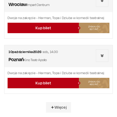
Wrocław
Impart Centrum
Dwoje na zakręcie
- Herman, Topa i Dziuba w komedii teatralnej
ZYSKAJ OD
Kup bilet
507
PKT
10
października
2026
sob.
,
14.00
Poznań
Kino Teatr Apollo
Dwoje na zakręcie
- Herman, Topa i Dziuba w komedii teatralnej
ZYSKAJ OD
Kup bilet
465
PKT
Więcej