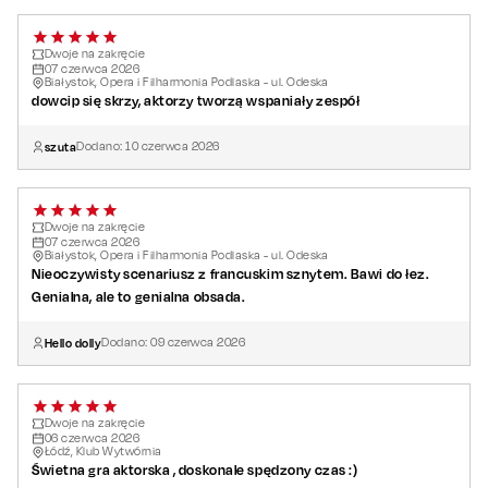
Dwoje na zakręcie
07
czerwca
2026
Białystok, Opera i Filharmonia Podlaska - ul. Odeska
dowcip się skrzy, aktorzy tworzą wspaniały zespół
szuta
Dodano:
10
czerwca
2026
Dwoje na zakręcie
07
czerwca
2026
Białystok, Opera i Filharmonia Podlaska - ul. Odeska
Nieoczywisty scenariusz z francuskim sznytem. Bawi do łez.
Genialna, ale to genialna obsada.
Hello dolly
Dodano:
09
czerwca
2026
Dwoje na zakręcie
06
czerwca
2026
Łódź, Klub Wytwórnia
Świetna gra aktorska , doskonale spędzony czas :)