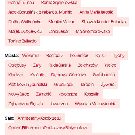
Hanna Turnau
Roma Gąsiorowska
Jacek Borusiński z Kabaretu Mumio
Anna Maria Jarosik
Delfina Wilkońska
Monika Mazur
Staszek Karpiel-Bułecka
Marek Dutkiewicz
Janja Lesar
Maja Komorowska
Tonino Baliardo
Miasta:
Wołomin
Racibórz
Kozienice
Kalisz
Tychy
Otrębusy
Żary
Ruda Śląska
Bełchatów
Kielce
Kłodzko
Kraśnik
Dąbrowa Górnicza
Świebodzin
Piotrków Trybunalski
Grudziądz
Jarocin
Żywiec
Nowy Sącz
Zamość
Kołobrzeg
Koszalin
Ząbkowice Śląskie
Jaworzno
Wysokie Mazowieckie
Sale:
Amfiteatr w Kołobrzegu
Opera i Filharmonia Podlaska w Białymstoku