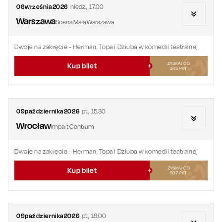
06
września
2026
niedz.
,
17.00
Warszawa
Scena Mała Warszawa
Dwoje na zakręcie
- Herman, Topa i Dziuba w komedii teatralnej
ZYSKAJ OD
Kup bilet
345
PKT
09
października
2026
pt.
,
15.30
Wrocław
Impart Centrum
Dwoje na zakręcie
- Herman, Topa i Dziuba w komedii teatralnej
ZYSKAJ OD
Kup bilet
507
PKT
09
października
2026
pt.
,
18.00