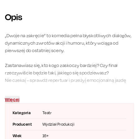
Opis
„Dwoje na zakręcie” to komedia pełna błyskotliwych dialogów,
dynamicznych zwrotów akcji i humoru, który wciąga od
pierwszej do ostatniej sceny.
Zastanawiasz się, kto kogo zaskoczy bardziej? Czy finał
rzeczywiście będzie taki, jakiego się spodziewasz?
Nie czekaj – sprawdź repertuar i przeżyj emocjonalną jazdę
bez trzymanki!
Więcej
Obsada:
Katarzyna Herman
Kategoria
Teatr
Bartłomiej Topa
Producent
Wydział Produkcji
Karol Dziuba
Wiek
16+