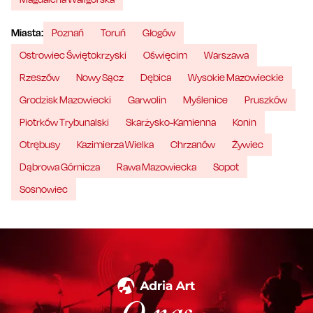
Miasta:
Poznań
Toruń
Głogów
Ostrowiec Świętokrzyski
Oświęcim
Warszawa
Rzeszów
Nowy Sącz
Dębica
Wysokie Mazowieckie
Grodzisk Mazowiecki
Garwolin
Myślenice
Pruszków
Piotrków Trybunalski
Skarżysko-Kamienna
Konin
Otrębusy
Kazimierza Wielka
Chrzanów
Żywiec
Dąbrowa Górnicza
Rawa Mazowiecka
Sopot
Sosnowiec