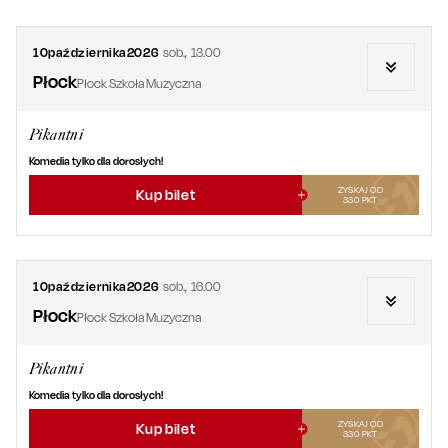
10
października
2026
sob.
,
13.00
Płock
Płock Szkoła Muzyczna
Pikantni
Komedia tylko dla dorosłych!
ZYSKAJ OD
Kup bilet
330
PKT
10
października
2026
sob.
,
16.00
Płock
Płock Szkoła Muzyczna
Pikantni
Komedia tylko dla dorosłych!
ZYSKAJ OD
Kup bilet
330
PKT