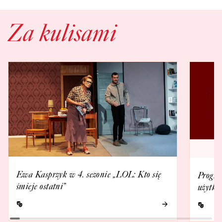
Za kulisami
Ewa Kasprzyk w 4. sezonie „LOL: Kto się
Progra
śmieje ostatni”
użytko