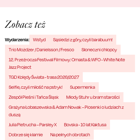
Zobacz też
Wydarzenia:
Wstyd
Sąsiedzi z góry, czyli barabuum!
Trio Możdżer / Danielsson / Fresco
Słoneczni chłopcy
12. Przeźrocza Festiwal Filmowy: Omasta & WFO - White Note
Jazz Project
TGD Kolędy Świata - trasa 2026/2027
Selfie, czyli miłość na pstryk!
Supermenka
Zespół Pieśni i Tańca Śląsk
Młody Stuhr u bram starości
Grażyna Łobaszewska & Adam Nowak – Piosenki o ludziach z
duszą
Julia Pietrucha – Parsley X
Bovska - 10 lat Kaktusa
Dobrze się kłamie
Na pełnych obrotach