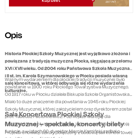
Kup bilet
297
PKT
Opis
Historia Płockiej Szkoły Muzycznej jest wyjątkowo złożona i
powiązana z tradycją muzyczną Płocka, sięgającą przełomu
XVI i XVII wieku. Od 2004 roku Państwowa Szkoła Muzyczna I
i II st. im. Karola Szymanowskiego w Płocku posiada własną
Ważnym wydarzeniem dla płockiej tradycji muzycznej było
salę koncertową, w której odbywają się różne wydarzenia
powstanie w 1900 roku Płockiego Towarzystwa Muzycznego.
kulturalne.
Od 1917 roku w Płocku działała Biskupia Szkoła Organistowska.
Miało to duże znaczenie dla powstania w 1945 roku Płockiej
Szkoły Muzycznej, której założycielem oraz dyrektorem został
Sala Koncertowa Płockiej Szkoły
prof. Tadeusz Paciorkiewicz. Późniejsze lata były dla
Muzycznej – spektakle, koncerty, bilety
działalności szkoły niesprzyjające, jednak spełniała ona swoją
funkcję, a w latach 60. dyrektor Marcin Kamiński zadbał o
Projekt renowacji szkoły połączony z budową sali koncertowej