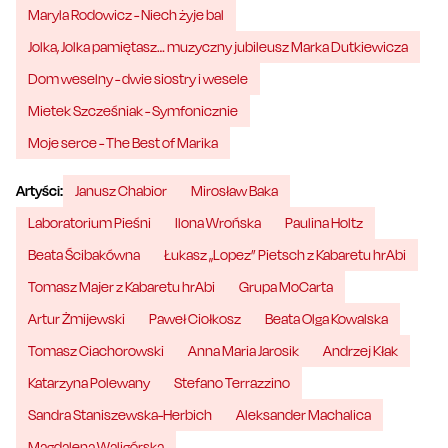
Maryla Rodowicz - Niech żyje bal
Jolka, Jolka pamiętasz… muzyczny jubileusz Marka Dutkiewicza
Dom weselny - dwie siostry i wesele
Mietek Szcześniak - Symfonicznie
Moje serce - The Best of Marika
Artyści:
Janusz Chabior
Mirosław Baka
Laboratorium Pieśni
Ilona Wrońska
Paulina Holtz
Beata Ścibakówna
Łukasz „Lopez” Pietsch z Kabaretu hrAbi
Tomasz Majer z Kabaretu hrAbi
Grupa MoCarta
Artur Żmijewski
Paweł Ciołkosz
Beata Olga Kowalska
Tomasz Ciachorowski
Anna Maria Jarosik
Andrzej Kłak
Katarzyna Polewany
Stefano Terrazzino
Sandra Staniszewska-Herbich
Aleksander Machalica
Magdalena Waligórska