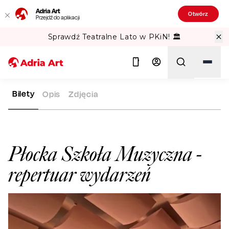
Adria Art
Otwórz
Przejdź do aplikacji
Sprawdź Teatralne Lato w PKiN! 🏛️
Bilety
Opis
Zdjęcia
ADRIA ART
SALE WIDOWISKOWE
PŁOCKA SZKOŁA MUZYCZ
Szukaj
Płocka Szkoła Muzyczna
-
repertuar wydarzeń