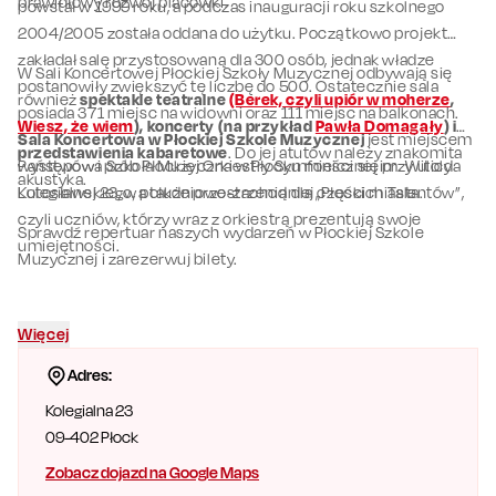
prawidłowy rozwój placówki.
powstał w 1999 roku, a podczas inauguracji roku szkolnego
2004/2005 została oddana do użytku. Początkowo projekt
zakładał salę przystosowaną dla 300 osób, jednak władze
W Sali Koncertowej Płockiej Szkoły Muzycznej odbywają się
postanowiły zwiększyć tę liczbę do 500. Ostatecznie sala
również
spektakle teatralne
(Berek, czyli upiór w moherze
,
posiada 371 miejsc na widowni oraz 111 miejsc na balkonach.
Wiesz, że wiem
), koncerty (na przykład
Pawła Domagały
) i
Sala Koncertowa w Płockiej Szkole Muzycznej
jest miejscem
przedstawienia kabaretowe
. Do jej atutów należy znakomita
występów i prób Płockiej Orkiestry Symfonicznej im. Witolda
Państwowa Szkoła Muzyczna w Płocku mieści się przy ulicy
akustyka.
Lutosławskiego, a także przestrzenią dla „Płockich Talentów”,
Kolegialnej 23, w południowo-zachodniej części miasta.
czyli uczniów, którzy wraz z orkiestrą prezentują swoje
Sprawdź repertuar naszych wydarzeń w Płockiej Szkole
umiejętności.
Muzycznej i zarezerwuj bilety.
Więcej
Adres:
Kolegialna 23
09-402
Płock
Zobacz dojazd na Google Maps