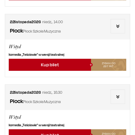
22
listopada
2026
niedz.
,
14.00
Płock
Płock Szkoła Muzyczna
Wstyd
komedia „Teściowie” w wersji teatralnej
ZYSKAJ OD
Kup bilet
297
PKT
22
listopada
2026
niedz.
,
16.30
Płock
Płock Szkoła Muzyczna
Wstyd
komedia „Teściowie” w wersji teatralnej
ZYSKAJ OD