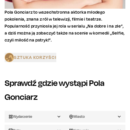
Pola Gonciarz to wszechstronna aktorka młodego
pokolenia, znana z ról w telewizji, filmie i teatrze.
Popularność przyniosła jej rola w serialu „Na dobre i na złe”,
a dziś można ją zobaczyć także na scenie w komedii „Selfie,
czyli miłość na pstryk!”.
SZTUKA KORZYŚCI
Sprawdź gdzie wystąpi
Pola
Gonciarz
Wydarzenie
Miasto