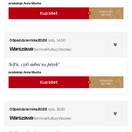
produkcja: Anna Mucha
ZYSKAJ OD
Kup bilet
417
PKT
03
października
2026
sob.
,
14.00
Warszawa
Terminal Kultury Gocław
Selfie, czyli miłość na pstryk!
produkcja: Anna Mucha
ZYSKAJ OD
Kup bilet
327
PKT
03
października
2026
sob.
,
16.30
Warszawa
Terminal Kultury Gocław