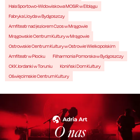
Hala Sportowo-Widowiskowa MOSiR w Elblągu
Fabryka Lloyda w Bydgoszczy
Amfiteatr nad jeziorem Czos w Mrągowie
Mrągowskie Centrum Kultury w Mrągowie
Ostrowskie Centrum Kultury w Ostrowie Wielkopolskim
Amfiteatr w Płocku
Filharmonia Pomorska w Bydgoszczy
CKK Jordanki w Toruniu
Koniński Dom Kultury
Oświęcimskie Centrum Kultury
O nas