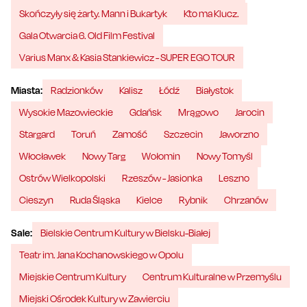
Skończyły się żarty. Mann i Bukartyk
Kto ma Klucz.
Gala Otwarcia 6. Old Film Festival
Varius Manx & Kasia Stankiewicz - SUPER EGO TOUR
Miasta:
Radzionków
Kalisz
Łódź
Białystok
Wysokie Mazowieckie
Gdańsk
Mrągowo
Jarocin
Stargard
Toruń
Zamość
Szczecin
Jaworzno
Włocławek
Nowy Targ
Wołomin
Nowy Tomyśl
Ostrów Wielkopolski
Rzeszów - Jasionka
Leszno
Cieszyn
Ruda Śląska
Kielce
Rybnik
Chrzanów
Sale:
Bielskie Centrum Kultury w Bielsku-Białej
Teatr im. Jana Kochanowskiego w Opolu
Miejskie Centrum Kultury
Centrum Kulturalne w Przemyślu
Miejski Ośrodek Kultury w Zawierciu