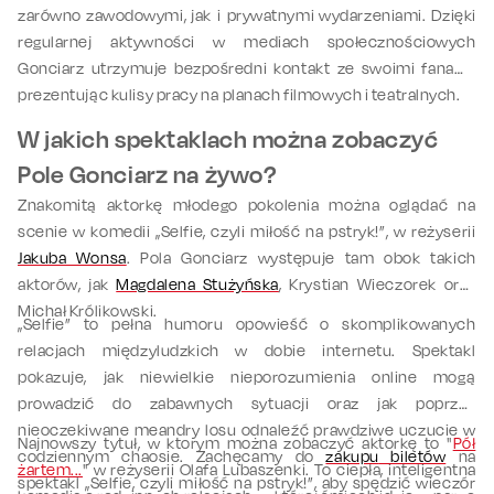
zarówno zawodowymi, jak i prywatnymi wydarzeniami. Dzięki
regularnej aktywności w mediach społecznościowych
Gonciarz utrzymuje bezpośredni kontakt ze swoimi fanami,
prezentując kulisy pracy na planach filmowych i teatralnych.
W jakich spektaklach można zobaczyć
Pole Gonciarz na żywo?
Znakomitą aktorkę młodego pokolenia można oglądać na
scenie w komedii „Selfie, czyli miłość na pstryk!”, w reżyserii
Jakuba Wonsa
. Pola Gonciarz występuje tam obok takich
aktorów, jak
Magdalena Stużyńska
, Krystian Wieczorek oraz
Michał Królikowski.
„Selfie” to pełna humoru opowieść o skomplikowanych
relacjach międzyludzkich w dobie internetu. Spektakl
pokazuje, jak niewielkie nieporozumienia online mogą
prowadzić do zabawnych sytuacji oraz jak poprzez
nieoczekiwane meandry losu odnaleźć prawdziwe uczucie w
Najnowszy tytuł, w ktorym można zobaczyć aktorkę to "
Pół
codziennym chaosie. Zachęcamy do
zakupu
biletów
na
żartem...
" w reżyserii Olafa Lubaszenki. To ciepła, inteligentna
spektakl „Selfie, czyli miłość na pstryk!”, aby spędzić wieczór