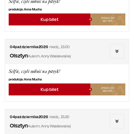
Selfie, czyli miłość na pstryk!
produkcja: Anna Mucha
ZYSKAJ OD
Kup bilet
327
PKT
04
października
2026
niedz.
,
13.00
Olsztyn
Aula im. Anny Wasilewskiej
Selfie, czyli miłość na pstryk!
produkcja: Anna Mucha
ZYSKAJ OD
Kup bilet
360
PKT
04
października
2026
niedz.
,
15.30
Olsztyn
Aula im. Anny Wasilewskiej