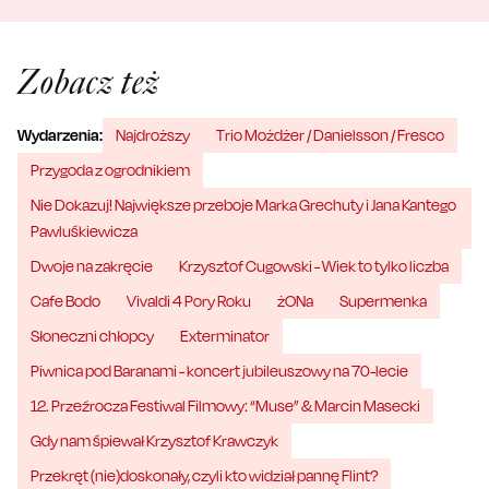
Zobacz też
Wydarzenia:
Najdroższy
Trio Możdżer / Danielsson / Fresco
Przygoda z ogrodnikiem
Nie Dokazuj! Największe przeboje Marka Grechuty i Jana Kantego
Pawluśkiewicza
Dwoje na zakręcie
Krzysztof Cugowski - Wiek to tylko liczba
Cafe Bodo
Vivaldi 4 Pory Roku
żONa
Supermenka
Słoneczni chłopcy
Exterminator
Piwnica pod Baranami - koncert jubileuszowy na 70-lecie
12. Przeźrocza Festiwal Filmowy: “Muse” & Marcin Masecki
Gdy nam śpiewał Krzysztof Krawczyk
Przekręt (nie)doskonały, czyli kto widział pannę Flint?