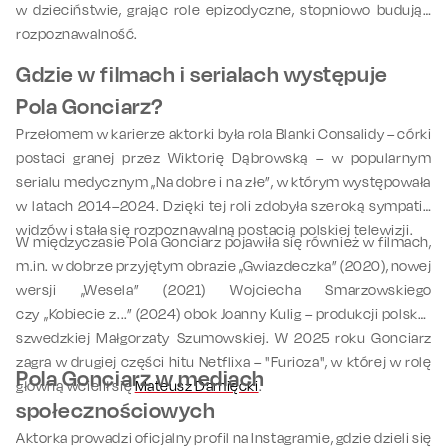
w dzieciństwie, grając role epizodyczne, stopniowo budując
rozpoznawalność.
Gdzie w filmach i serialach występuje
Pola Gonciarz?
Przełomem w karierze aktorki była rola Blanki Consalidy – córki
postaci granej przez Wiktorię Dąbrowską – w popularnym
serialu medycznym „Na dobre i na złe”, w którym występowała
w latach 2014–2024. Dzięki tej roli zdobyła szeroką sympatię
widzów i stała się rozpoznawalną postacią polskiej telewizji.
W międzyczasie Pola Gonciarz pojawiła się również w filmach,
m.in. w dobrze przyjętym obrazie „Gwiazdeczka” (2020), nowej
wersji „Wesela” (2021) Wojciecha Smarzowskiego
czy „Kobiecie z...” (2024) obok Joanny Kulig – produkcji polsko-
szwedzkiej Małgorzaty Szumowskiej. W 2025 roku Gonciarz
zagra w drugiej części hitu Netflixa – "Furioza", w której w rolę
Pola Gonciarz w mediach
główną wcielił się
Mateusz Damięcki
.
społecznościowych
Aktorka prowadzi oficjalny profil na Instagramie, gdzie dzieli się