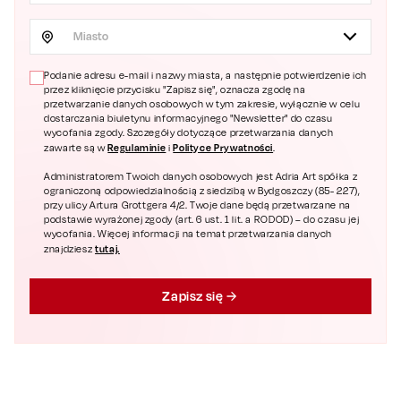
Miasto
Podanie adresu e-mail i nazwy miasta, a następnie potwierdzenie ich
przez kliknięcie przycisku "Zapisz się", oznacza zgodę na
przetwarzanie danych osobowych w tym zakresie, wyłącznie w celu
dostarczania biuletynu informacyjnego "Newsletter" do czasu
wycofania zgody. Szczegóły dotyczące przetwarzania danych
Regulaminie
Polityce Prywatności
zawarte są w
i
.
Administratorem Twoich danych osobowych jest Adria Art spółka z
ograniczoną odpowiedzialnością z siedzibą w Bydgoszczy (85- 227),
przy ulicy Artura Grottgera 4/2. Twoje dane będą przetwarzane na
podstawie wyrażonej zgody (art. 6 ust. 1 lit. a RODOD) – do czasu jej
wycofania. Więcej informacji na temat przetwarzania danych
tutaj.
znajdziesz
Zapisz się