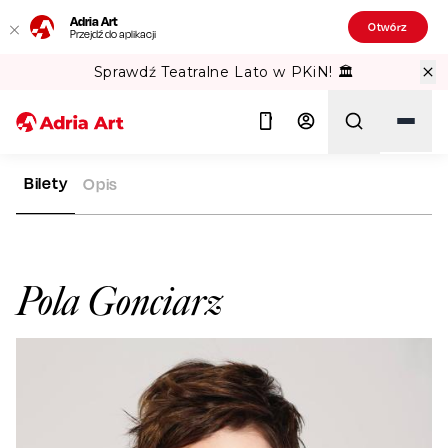
Adria Art
Otwórz
Przejdź do aplikacji
Sprawdź Teatralne Lato w PKiN! 🏛️
Bilety
Opis
ADRIA ART
ARTYŚCI
POLA GONCIARZ
Szukaj
Pola Gonciarz