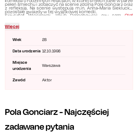
komedia o rodzinnych relacjach, w której śmiech idzie w parze
pełen śmiechu i zobaczyć na scenie zdolną Polę Gonciarz oraz
z refleksją. Na scenie występują m.in. Anna-Maria Sieklucka,
pozostałe gwiazdy w tej wyjątkowej komedii.
Krzysztof Wieszczek, Jakub Dmochowski czy sam
Olaf
Lubaszenko
.
Więcej
Wiek
28
Data urodzenia
12.10.1998
Miejsce
Warszawa
urodzenia
Zawód
Aktor
Pola Gonciarz
- Najczęściej
zadawane pytania