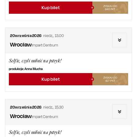
ZYSKAJ OD
Kup bilet
240
PKT
20
września
2026
niedz.
,
13.00
Wrocław
Impart Centrum
Selfie, czyli miłość na pstryk!
produkcja: Anna Mucha
ZYSKAJ OD
Kup bilet
417
PKT
20
września
2026
niedz.
,
15.30
Wrocław
Impart Centrum
Selfie, czyli miłość na pstryk!