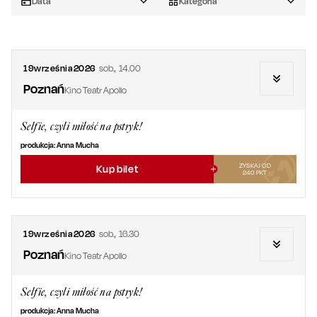
Data
Kategoria
19
września
2026
sob.
,
14.00
Poznań
Kino Teatr Apollo
Selfie, czyli miłość na pstryk!
produkcja: Anna Mucha
ZYSKAJ OD
Kup bilet
240
PKT
19
września
2026
sob.
,
16.30
Poznań
Kino Teatr Apollo
Selfie, czyli miłość na pstryk!
produkcja: Anna Mucha