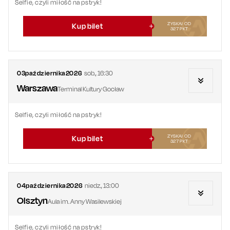
Selfie, czyli miłość na pstryk!
ZYSKAJ OD
Kup bilet
327
PKT
03
października
2026
sob.
,
16:30
Warszawa
Terminal Kultury Gocław
Selfie, czyli miłość na pstryk!
ZYSKAJ OD
Kup bilet
327
PKT
04
października
2026
niedz.
,
13:00
Olsztyn
Aula im. Anny Wasilewskiej
Selfie, czyli miłość na pstryk!