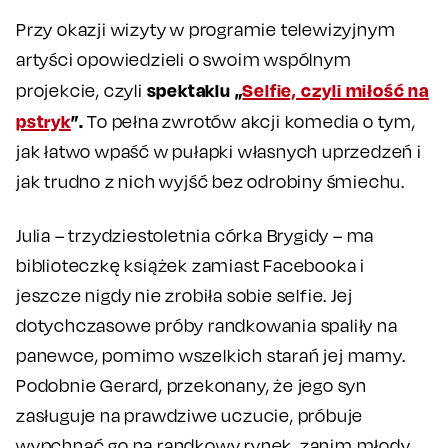
Przy okazji wizyty w programie telewizyjnym
artyści opowiedzieli o swoim wspólnym
spektaklu „
Selfie, czyli miłość na
projekcie, czyli
pstryk
”.
To pełna zwrotów akcji komedia o tym,
jak łatwo wpaść w pułapki własnych uprzedzeń i
jak trudno z nich wyjść bez odrobiny śmiechu.
Julia – trzydziestoletnia córka Brygidy – ma
biblioteczkę książek zamiast Facebooka i
jeszcze nigdy nie zrobiła sobie selfie. Jej
dotychczasowe próby randkowania spaliły na
panewce, pomimo wszelkich starań jej mamy.
Podobnie Gerard, przekonany, że jego syn
zasługuje na prawdziwe uczucie, próbuje
wypchnąć go na randkowy rynek, zanim młody