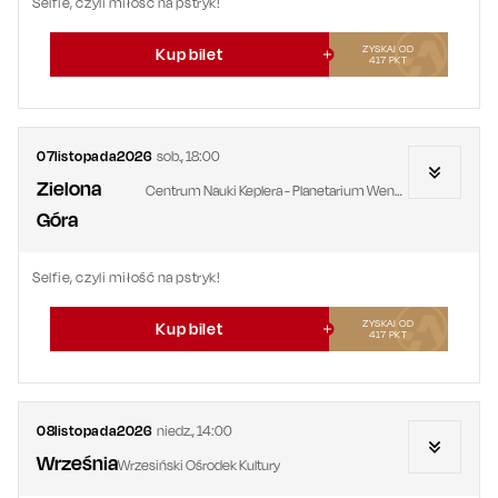
Selfie, czyli miłość na pstryk!
ZYSKAJ OD
Kup bilet
417
PKT
07
listopada
2026
sob.
,
18:00
Zielona
Centrum Nauki Keplera - Planetarium Wenus
Góra
Selfie, czyli miłość na pstryk!
ZYSKAJ OD
Kup bilet
417
PKT
08
listopada
2026
niedz.
,
14:00
Września
Wrzesiński Ośrodek Kultury