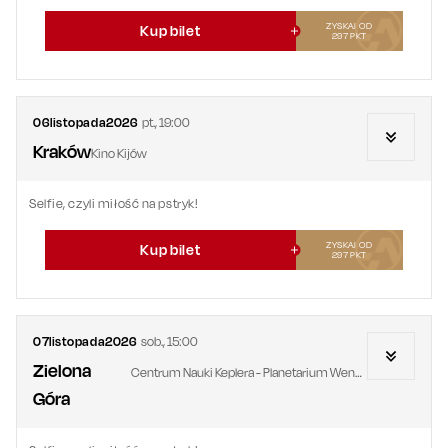
ZYSKAJ OD
Kup bilet
297
PKT
06
listopada
2026
pt.
,
19:00
Kraków
Kino Kijów
Selfie, czyli miłość na pstryk!
ZYSKAJ OD
Kup bilet
297
PKT
07
listopada
2026
sob.
,
15:00
Zielona
Centrum Nauki Keplera - Planetarium Wenus
Góra