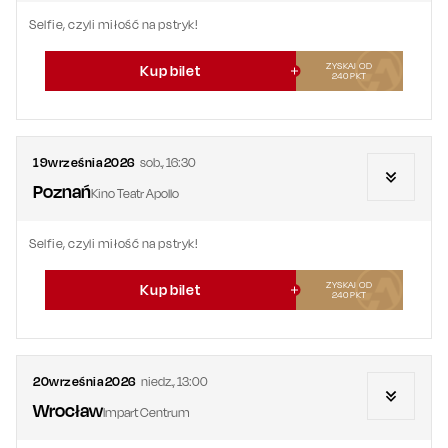
Selfie, czyli miłość na pstryk!
ZYSKAJ OD
Kup bilet
240
PKT
19
września
2026
sob.
,
16:30
Poznań
Kino Teatr Apollo
Selfie, czyli miłość na pstryk!
ZYSKAJ OD
Kup bilet
240
PKT
20
września
2026
niedz.
,
13:00
Wrocław
Impart Centrum