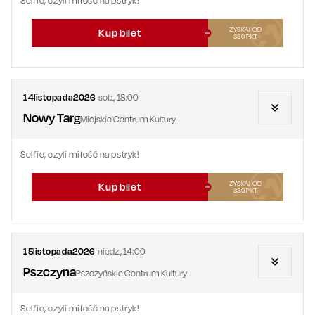
Selfie, czyli miłość na pstryk!
ZYSKAJ OD
Kup bilet
330
PKT
14
listopada
2026
sob.
,
18:00
Nowy Targ
Miejskie Centrum Kultury
Selfie, czyli miłość na pstryk!
ZYSKAJ OD
Kup bilet
330
PKT
15
listopada
2026
niedz.
,
14:00
Pszczyna
Pszczyńskie Centrum Kultury
Selfie, czyli miłość na pstryk!