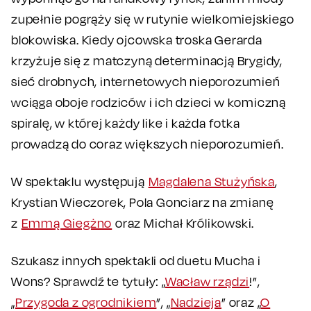
zupełnie pogrąży się w rutynie wielkomiejskiego
blokowiska. Kiedy ojcowska troska Gerarda
krzyżuje się z matczyną determinacją Brygidy,
sieć drobnych, internetowych nieporozumień
wciąga oboje rodziców i ich dzieci w komiczną
spiralę, w której każdy like i każda fotka
prowadzą do coraz większych nieporozumień.
W spektaklu występują
Magdalena Stużyńska
,
Krystian Wieczorek, Pola Gonciarz na zmianę
z
Emmą Giegżno
oraz Michał Królikowski.
Szukasz innych spektakli od duetu Mucha i
Wons? Sprawdź te tytuły: „
Wacław rządzi
!”,
„
Przygoda z ogrodnikiem
”, „
Nadzieja
” oraz „
O