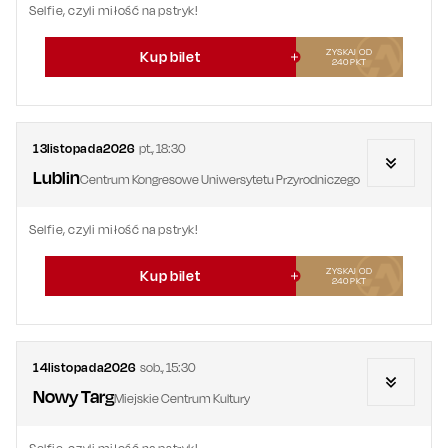
Selfie, czyli miłość na pstryk!
ZYSKAJ OD
Kup bilet
240
PKT
13
listopada
2026
pt.
,
18:30
Lublin
Centrum Kongresowe Uniwersytetu Przyrodniczego
Selfie, czyli miłość na pstryk!
ZYSKAJ OD
Kup bilet
240
PKT
14
listopada
2026
sob.
,
15:30
Nowy Targ
Miejskie Centrum Kultury