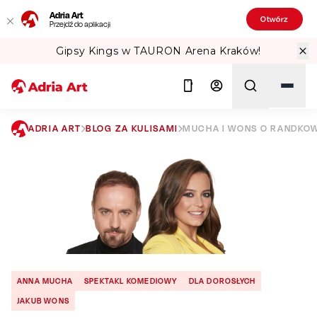
Adria Art
Otwórz
Przejdź do aplikacji
Gipsy Kings w TAURON Arena Kraków!
ADRIA ART
BLOG ZA KULISAMI
MUCHA I WONS O RANDKO
Szukaj
ANNA MUCHA
SPEKTAKL KOMEDIOWY
DLA DOROSŁYCH
JAKUB WONS