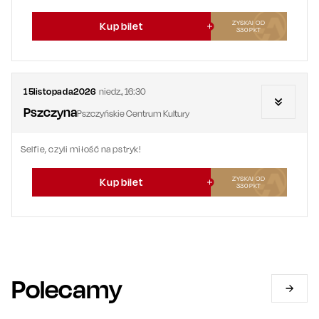
ZYSKAJ OD
Kup bilet
330
PKT
15
listopada
2026
niedz.
,
16:30
Pszczyna
Pszczyńskie Centrum Kultury
Selfie, czyli miłość na pstryk!
ZYSKAJ OD
Kup bilet
330
PKT
Polecamy