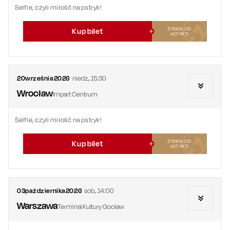
Selfie, czyli miłość na pstryk!
ZYSKAJ OD
Kup bilet
417
PKT
20
września
2026
niedz.
,
15:30
Wrocław
Impart Centrum
Selfie, czyli miłość na pstryk!
ZYSKAJ OD
Kup bilet
417
PKT
03
października
2026
sob.
,
14:00
Warszawa
Terminal Kultury Gocław