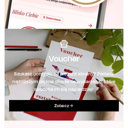
Voucher
Szukasz pomysłu na prezent idealny? Podaruj
najbliższym piękne chwile na wydarzeniu, które
spodoba im się najbardziej!
Zobacz