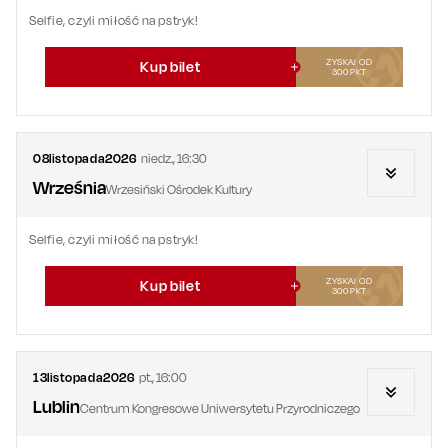
Selfie, czyli miłość na pstryk!
ZYSKAJ OD
Kup bilet
300
PKT
08
listopada
2026
niedz.
,
16:30
Września
Wrzesiński Ośrodek Kultury
Selfie, czyli miłość na pstryk!
ZYSKAJ OD
Kup bilet
300
PKT
13
listopada
2026
pt.
,
16:00
Lublin
Centrum Kongresowe Uniwersytetu Przyrodniczego