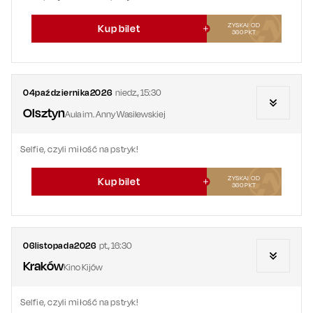
ZYSKAJ OD
Kup bilet
360
PKT
04
października
2026
niedz.
,
15:30
Olsztyn
Aula im. Anny Wasilewskiej
Selfie, czyli miłość na pstryk!
ZYSKAJ OD
Kup bilet
360
PKT
06
listopada
2026
pt.
,
16:30
Kraków
Kino Kijów
Selfie, czyli miłość na pstryk!