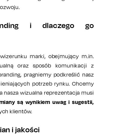
rozwoju.
nding i dlaczego go
izerunku marki, obejmujący m.in.
izualną oraz sposób komunikacji z
branding, pragniemy podkreślić nasz
mieniających potrzeb rynku. Chcemy
 a nasza wizualna reprezentacja musi
miany są wynikiem uwag i sugestii,
ych klientów.
an i jakości