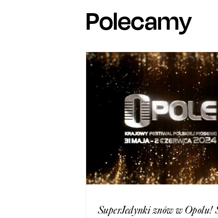
Polecamy
SuperJedynki znów w Opolu! 