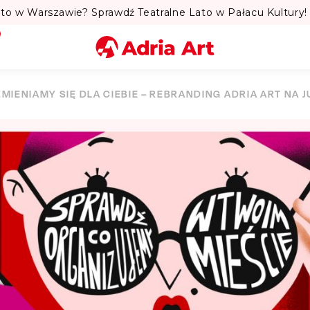
to w Warszawie? Sprawdź Teatralne Lato w Pałacu Kultury! 
Miasto
ZMIENIAMY SIĘ DLA CIEBIE – REBRANDING ADRIA ART NA J
Kategoria
Szukaj