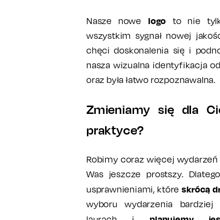
logo
Nasze nowe
to nie tyl
wszystkim sygnał nowej jakośc
chęci doskonalenia się i podn
nasza wizualna identyfikacja od
oraz była łatwo rozpoznawalna.
Zmieniamy się dla C
praktyce?
Robimy coraz więcej wydarzeń i
Was jeszcze prostszy. Dlate
skrócą d
usprawnieniami, które
wyboru wydarzenia bardziej
planujemy j
laurach i