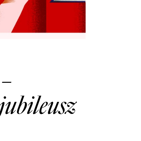
 –
jubileusz