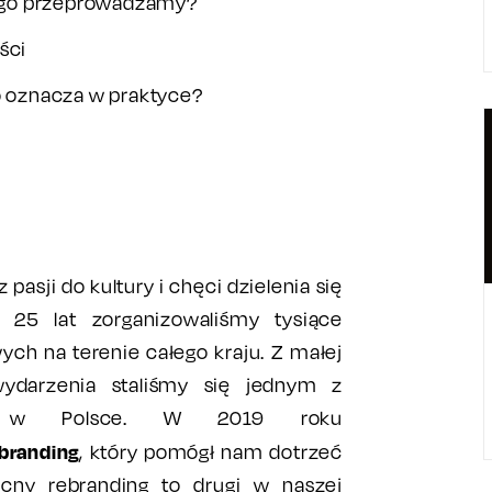
go go przeprowadzamy?
ści
to oznacza w praktyce?
pasji do kultury i chęci dzielenia się
e 25 lat zorganizowaliśmy tysiące
ch na terenie całego kraju. Z małej
 wydarzenia staliśmy się jednym z
rów w Polsce. W 2019 roku
branding
, który pomógł nam dotrzeć
ecny rebranding to drugi w naszej