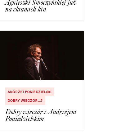
Agnieszki Smoczyńskiej już
na ekranach kin
ANDRZEJ PONIEDZIELSKI
DOBRY WIECZÓR...?
Dobry wieczór z Andrzejem
Poniedzielskim