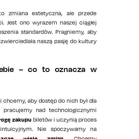
ko zmiana estetyczna, ale przede
i. Jest ono wyrazem naszej ciągłej
oszenia standardów. Pragniemy, aby
zwierciedlała naszą pasję do kultury
iebie – co to oznacza w
 chcemy, aby dostęp do nich był dla
go pracujemy nad technologicznymi
rogę zakupu
biletów i uczynią proces
 intuicyjnym. Nie spoczywamy na
eszcze wiele zmian
. Chcemy