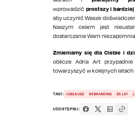
prostszy i bardzie
wprowadzić
aby uczynić Wasze doświadczen
Naszym celem jest nieustan
dostarczanie Wam niezapomnia
Zmieniamy się dla Ciebie i dzi
oblicze Adria Art przypadn
towarzyszyć w kolejnych latach 
TAGI:
JUBILEUSZ
REBRANDING
25 LAT
UDOSTĘPNIJ: