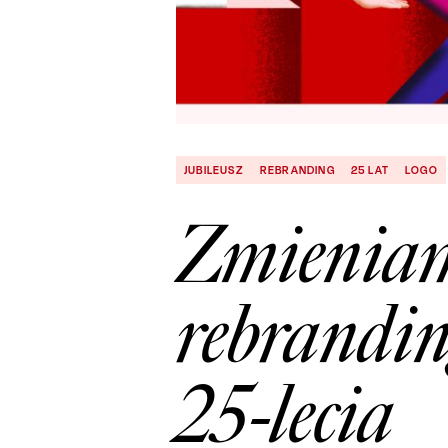
JUBILEUSZ
REBRANDING
25 LAT
LOGO
Zmieniamy
rebrandin
25-lecia