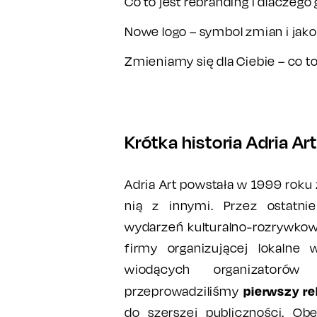
Co to jest rebranding i dlacze
Nowe logo – symbol zmian i jako
Zmieniamy się dla Ciebie – co 
Krótka historia Adria Art
Adria Art powstała w 1999 roku z 
nią z innymi. Przez ostatni
wydarzeń kulturalno-rozrywkowy
firmy organizującej lokalne
wiodących organizato
pierwszy re
przeprowadziliśmy
do szerszej publiczności. Ob