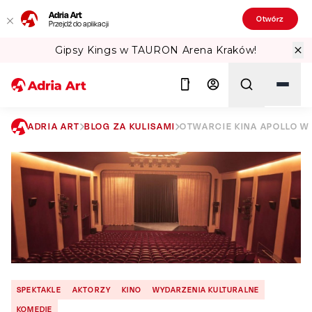
Adria Art
Otwórz
Przejdź do aplikacji
Gipsy Kings w TAURON Arena Kraków!
ADRIA ART
BLOG ZA KULISAMI
OTWARCIE KINA APOLLO W
Szukaj
SPEKTAKLE
AKTORZY
KINO
WYDARZENIA KULTURALNE
KOMEDIE