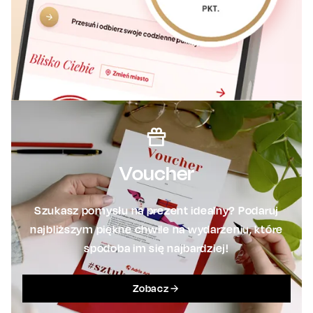
Voucher
Szukasz pomysłu na prezent idealny? Podaruj
najbliższym piękne chwile na wydarzeniu, które
spodoba im się najbardziej!
Zobacz