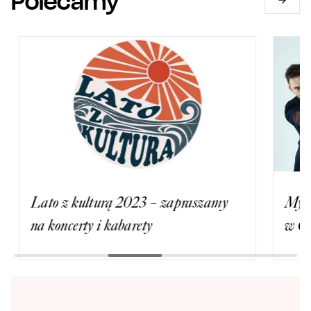
Polecamy
Lato z kulturą 2023 – zapraszamy
Myslov
na koncerty i kabarety
w Cza