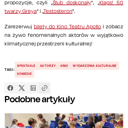
propozycje, czyli „
Ślub doskonały
”, „
Klaps! 50
twarzy Greya
” i „
Testosteron
”.
Zarezerwuj
bilety do Kino Teatru Apollo
i zobacz
na żywo fenomenalnych aktorów w wyjątkowo
klimatycznej przestrzeni kulturalnej!
SPEKTAKLE
AKTORZY
KINO
WYDARZENIA KULTURALNE
TAGI:
KOMEDIE
Podobne artykuły