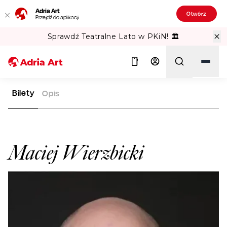
Adria Art
Otwórz
Przejdź do aplikacji
Sprawdź Teatralne Lato w PKiN! 🏛️
Bilety
Opis
ADRIA ART
ARTYŚCI
MACIEJ WIERZBICKI
Szukaj
Maciej Wierzbicki