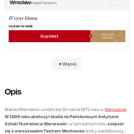
Wrocław
Impart Centrum
Wszyscy kłamią
czyli pic na wodę
ZYSKAJ OD
Kup bilet
450
PKT
Więcej
Opis
Maciej Wierzbicki urodził się 19 marca 1971 roku w
Warszawie
.
W 1996 roku ukończył studia na Państwowym Instytucie
Sztuki Teatralnej w Warszawie
i w tym samym roku
związał
się z warszawskim Teatrem Montownia
(który współtworzy