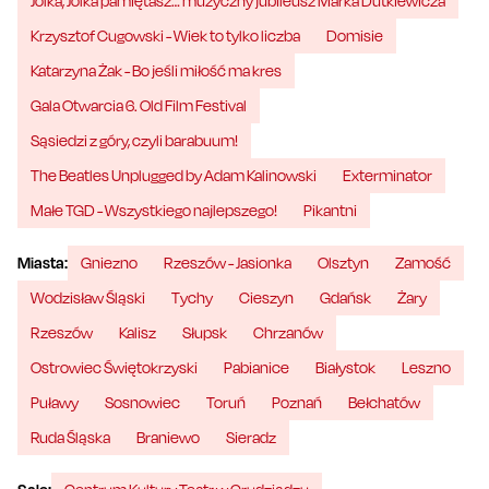
Jolka, Jolka pamiętasz… muzyczny jubileusz Marka Dutkiewicza
Krzysztof Cugowski - Wiek to tylko liczba
Domisie
Katarzyna Żak - Bo jeśli miłość ma kres
Gala Otwarcia 6. Old Film Festival
Sąsiedzi z góry, czyli barabuum!
The Beatles Unplugged by Adam Kalinowski
Exterminator
Małe TGD - Wszystkiego najlepszego!
Pikantni
Miasta:
Gniezno
Rzeszów - Jasionka
Olsztyn
Zamość
Wodzisław Śląski
Tychy
Cieszyn
Gdańsk
Żary
Rzeszów
Kalisz
Słupsk
Chrzanów
Ostrowiec Świętokrzyski
Pabianice
Białystok
Leszno
Puławy
Sosnowiec
Toruń
Poznań
Bełchatów
Ruda Śląska
Braniewo
Sieradz