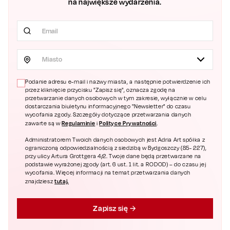
na największe wydarzenia.
Miasto
Podanie adresu e-mail i nazwy miasta, a następnie potwierdzenie ich
przez kliknięcie przycisku "Zapisz się", oznacza zgodę na
przetwarzanie danych osobowych w tym zakresie, wyłącznie w celu
dostarczania biuletynu informacyjnego "Newsletter" do czasu
wycofania zgody. Szczegóły dotyczące przetwarzania danych
Regulaminie
Polityce Prywatności
zawarte są w
i
.
Administratorem Twoich danych osobowych jest Adria Art spółka z
ograniczoną odpowiedzialnością z siedzibą w Bydgoszczy (85- 227),
przy ulicy Artura Grottgera 4/2. Twoje dane będą przetwarzane na
podstawie wyrażonej zgody (art. 6 ust. 1 lit. a RODOD) – do czasu jej
wycofania. Więcej informacji na temat przetwarzania danych
tutaj.
znajdziesz
Zapisz się