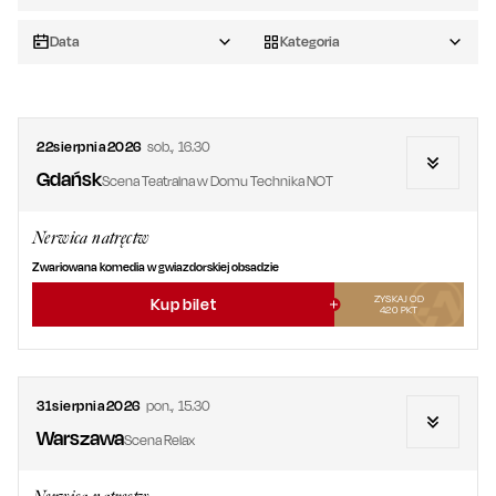
Data
Kategoria
22
sierpnia
2026
sob.
,
16.30
Gdańsk
Scena Teatralna w Domu Technika NOT
Nerwica natręctw
Zwariowana komedia w gwiazdorskiej obsadzie
ZYSKAJ OD
Kup bilet
420
PKT
31
sierpnia
2026
pon.
,
15.30
Warszawa
Scena Relax