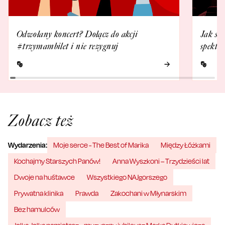
Odwołany koncert? Dołącz do akcji
Jak się
#trzymambilet i nie rezygnuj
spektak
Zobacz też
Wydarzenia:
Moje serce - The Best of Marika
Między Łóżkami
Kochajmy Starszych Panów!
Anna Wyszkoni – Trzydzieści lat
Dwoje na huśtawce
Wszystkiego NAJgorszego
Prywatna klinika
Prawda
Zakochani w Młynarskim
Bez hamulców