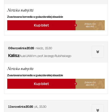
Nerwica natręctw
Zwariowana komedia w gwiazdorskiej obsadzie
ZYSKAJ OD
Kup bilet
480
PKT
06
września
2026
niedz.
,
15.30
Kalisz
Aula UAM im. prof. Jerzego Rubińskiego
Nerwica natręctw
Zwariowana komedia w gwiazdorskiej obsadzie
ZYSKAJ OD
Kup bilet
480
PKT
11
września
2026
pt.
,
15.30