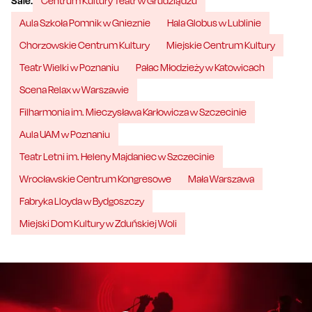
Sale:
Centrum Kultury Teatr w Grudziądzu
Aula Szkoła Pomnik w Gnieznie
Hala Globus w Lublinie
Chorzowskie Centrum Kultury
Miejskie Centrum Kultury
Teatr Wielki w Poznaniu
Pałac Młodzieży w Katowicach
Scena Relax w Warszawie
Filharmonia im. Mieczysława Karłowicza w Szczecinie
Aula UAM w Poznaniu
Teatr Letni im. Heleny Majdaniec w Szczecinie
Wrocławskie Centrum Kongresowe
Mała Warszawa
Fabryka Lloyda w Bydgoszczy
Miejski Dom Kultury w Zduńskiej Woli