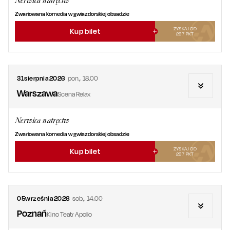
Nerwica natręctw
Zwariowana komedia w gwiazdorskiej obsadzie
ZYSKAJ OD
Kup bilet
297
PKT
31
sierpnia
2026
pon.
,
18.00
Warszawa
Scena Relax
Nerwica natręctw
Zwariowana komedia w gwiazdorskiej obsadzie
ZYSKAJ OD
Kup bilet
297
PKT
05
września
2026
sob.
,
14.00
Poznań
Kino Teatr Apollo