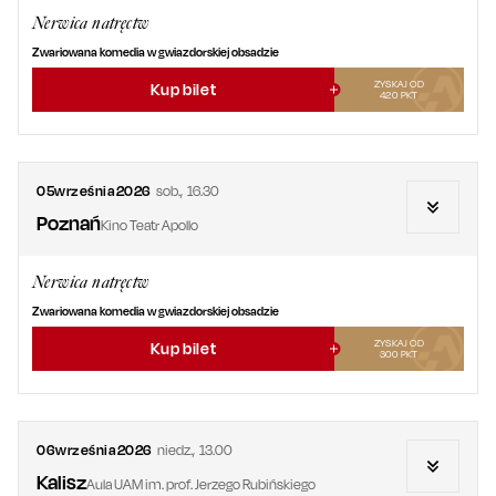
Nerwica natręctw
Zwariowana komedia w gwiazdorskiej obsadzie
ZYSKAJ OD
Kup bilet
420
PKT
05
września
2026
sob.
,
16.30
Poznań
Kino Teatr Apollo
Nerwica natręctw
Zwariowana komedia w gwiazdorskiej obsadzie
ZYSKAJ OD
Kup bilet
300
PKT
06
września
2026
niedz.
,
13.00
Kalisz
Aula UAM im. prof. Jerzego Rubińskiego